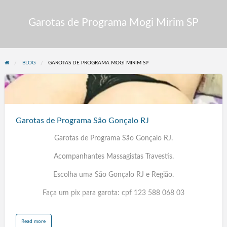
Garotas de Programa Mogi Mirim SP
BLOG
GAROTAS DE PROGRAMA MOGI MIRIM SP
Garotas
de
Programa
Garotas de Programa São Gonçalo RJ
São
Gonçalo
Garotas de Programa São Gonçalo RJ.
RJ
Acompanhantes Massagistas Travestis.
Escolha uma São Gonçalo RJ e Região.
Faça um pix para garota: cpf 123 588 068 03
Picos PI, Parnaíba PI, Olinda PE, Jaboatão dos Guararapes PE,
Maringá PR, Londrina PR, Santa Rita PB, Campina Grande PB,
a
Read more
b