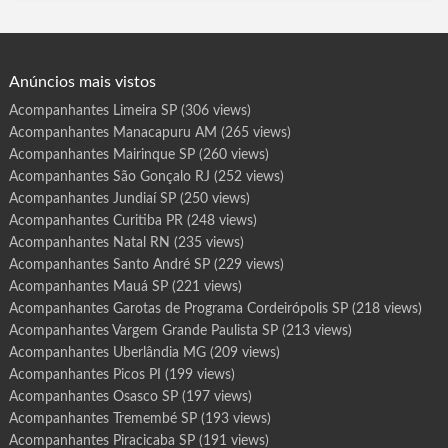
Duque de Caxias RJ, São. Gonçalo RJ, Picos PI, Parnaíba PI,
a
s
Olinda PE, Jaboatão dos Guararapes PE ,Maringá PR, Londrina.
d
e
PR, Santa Rita PB, Campina Grande PB,…
P
r
o
g
Anúncios mais vistos
r
a
m
Acompanhantes Limeira SP
(306 views)
a
M
Acompanhantes Manacapuru AM
(265 views)
o
g
i
Acompanhantes Mairinque SP
(260 views)
M
i
Acompanhantes São Gonçalo RJ
(252 views)
r
i
Acompanhantes Jundiaí SP
(250 views)
m
S
Acompanhantes Curitiba PR
(248 views)
P
Acompanhantes Natal RN
(235 views)
Acompanhantes Santo André SP
(229 views)
Acompanhantes Mauá SP
(221 views)
Acompanhantes Garotas de Programa Cordeirópolis SP
(218 views)
Acompanhantes Vargem Grande Paulista SP
(213 views)
Acompanhantes Uberlândia MG
(209 views)
Acompanhantes Picos PI
(199 views)
Acompanhantes Osasco SP
(197 views)
Acompanhantes Tremembé SP
(193 views)
Acompanhantes Piracicaba SP
(191 views)