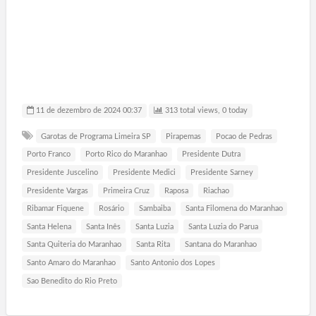
Castelandia, Catalao, Caturai, Cavalcante, Ceres, Cezarina,
Chapadao do Ceu, Cidade Ocidental, Cocalzinho de Goias, Colinas do
Sul, Corrego do Ouro, Corumba de Goias, Corumbaiba, Cristalina,
Cristianopolis, Crixas, Crominia, Cumari, Damianopolis, Damolandia,
Davinopolis, Diorama, Divinopolis de Goias, Doverlandia, Edealina,
Edeia, Estrela do Norte, Faina, Fazenda Nova, Firminopolis, Flores de
Goias, Formosa, Formoso, Goianapolis, Goiandira, Goianesia,
11 de dezembro de 2024 00:37
313 total views, 0 today
Garotas de Programa Limeira SP
Pirapemas
Pocao de Pedras
Porto Franco
Porto Rico do Maranhao
Presidente Dutra
Presidente Juscelino
Presidente Medici
Presidente Sarney
Presidente Vargas
Primeira Cruz
Raposa
Riachao
Ribamar Fiquene
Rosário
Sambaiba
Santa Filomena do Maranhao
Santa Helena
Santa Inês
Santa Luzia
Santa Luzia do Parua
Santa Quiteria do Maranhao
Santa Rita
Santana do Maranhao
Santo Amaro do Maranhao
Santo Antonio dos Lopes
Sao Benedito do Rio Preto