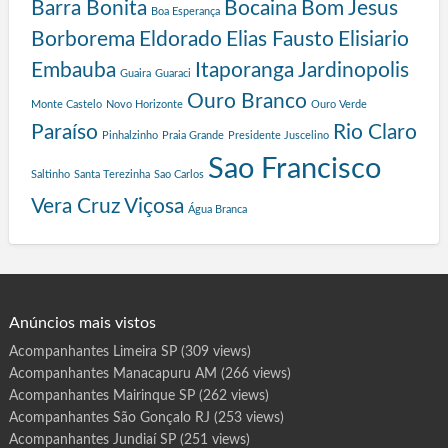
Barra Bonita
Bocaina
Bom Jesus
g
Boa Esperança
r
Borborema
Eldorado
Elias Fausto
Elisiario
a
Embauba
Itaporanga
Jardinopolis
Guaira
Guaraci
m
a
Ouro Branco
Monte Castelo
Novo Horizonte
Ouro Verde
S
Paraíso
Rio Claro
Pinhalzinho
Praia Grande
Presidente Juscelino
a
l
Sao Francisco
Saltinho
Santa Terezinha
Sao Carlos
v
a
Vera Cruz
Viçosa
Água Branca
d
o
r
Anúncios mais vistos
Acompanhantes Limeira SP
(309 views)
Acompanhantes Manacapuru AM
(266 views)
Acompanhantes Mairinque SP
(262 views)
Acompanhantes São Gonçalo RJ
(253 views)
Acompanhantes Jundiaí SP
(251 views)