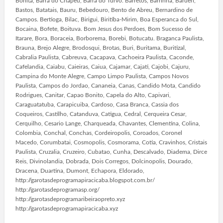
Bonita, Barra do Chapeu, Barra do Turvo. Barretos, Barrinha, Barueri,
Bastos, Batatais, Bauru, Bebedouro, Bento de Abreu, Bernardino de
Campos. Bertioga, Bilac, Birigui, Biritiba-Mirim, Boa Esperanca do Sul,
Bocaina, Bofete, Boituva. Bom Jesus dos Perdoes, Bom Sucesso de
Itarare, Bora, Boraceia, Borborema, Borebi, Botucatu. Braganca Paulista,
Brauna, Brejo Alegre, Brodosqui, Brotas, Buri, Buritama, Buritizal,
Cabralia Paulista, Cabreuva, Cacapava, Cachoeira Paulista, Caconde,
Cafelandia, Caiabu, Caieiras, Caiua, Cajamar, Cajati, Cajobi, Cajuru,
Campina do Monte Alegre, Campo Limpo Paulista, Campos Novos
Paulista, Campos do Jordao, Cananeia, Canas, Candido Mota, Candido
Rodrigues, Canitar, Capao Bonito, Capela do Alto, Capivari,
Caraguatatuba, Carapicuiba, Cardoso, Casa Branca, Cassia dos
Coqueiros, Castilho, Catanduva, Catigua, Cedral, Cerqueira Cesar,
Cerquilho, Cesario Lange, Charqueada, Chavantes, Clementina, Colina,
Colombia, Conchal, Conchas, Cordeiropolis, Coroados, Coronel
Macedo, Corumbatai, Cosmopolis, Cosmorama, Cotia, Cravinhos, Cristais
Paulista, Cruzalia, Cruzeiro, Cubatao, Cunha, Descalvado, Diadema, Dirce
Reis, Divinolandia, Dobrada, Dois Corregos, Dolcinopolis, Dourado,
Dracena, Duartina, Dumont, Echapora, Eldorado,
http://garotasdeprogramapiracicaba.blogspot.com.br/
http://garotasdeprogramasp.org/
http://garotasdeprogramaribeiraopreto.xyz
http://garotasdeprogramapiracicaba.xyz