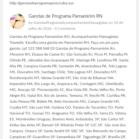
http://garotasdeprogramapiracicaba.xyz
Garotas de Programa Parnamirim RN
by
GarotasProgramaAcompanhantesMassagistas
on 10 de
julho de 2026 -
0 Comments
Garotas de Programa Parnamirim RN. Acompanhantes Massagistas
Travestis Escolha uma garota em Parnamirim RN. Faça um pix para
garota: cpf 123 588 068 03 Garotas de Programa Parnamirim Rn,
Mossoró RN, Duque de Caxias RJ, São Gonçalo RJ, Picos PI, Parnaíba PI,
Olinda PE, Jaboatão dos Guararapes PE ,Maringá PR, Londrina PR, Santa
Rita PB, Campina Grande PB, Santarém PA, Ananindeua PA, Três Lagoas
MS, Dourados MS, Santiago Chile, Três Lagoas MT, Dourados MT,
Rondonópolis MT, Várzea Grande MT, São José de Ribamar MA,
Imperatriz MA, Rio Largo AL, Arapiraca AL, Contagem MG, Uberlândia
MG, Aracaju SE. Florianópolis SC, Boa Vista RR, Porto Velho Ro, Porto
Alegre RS, Natal RN, Rio de Janeiro, Teresina .PI, Recife PE, Curitiba PR,
João Pessoa PB, Belém PA, Belo Horizonte MG, Campo Grande MS.
Cuiabá MT, São Luís MA, Goiânia GO, Paraíso do Tocantins TO, Porto
Nacional TO, Gurupi TO. Araguaína TO, Vila Velha ES, Serra ES, Vitória
ES, Montevideu Uruguay, Buenos Aires, Indaiatuba. SP, São Carlos SP,
Embu das Artes SP, Barueri SP, Ribeirão Preto SP, SJC SP, São José dos
Campos. Osasco SP, Santo André SP, SBC SP, São Bernardo do Campo,
Campinas SP, Guarulhos SP. Samambaia DF, Taguatinga DF, Brasília DF,