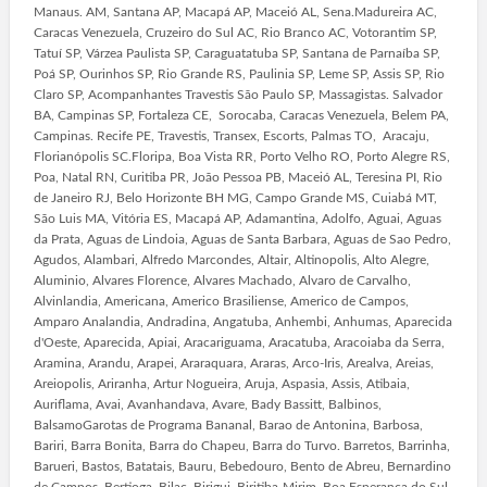
Manaus. AM, Santana AP, Macapá AP, Maceió AL, Sena.Madureira AC,
Caracas Venezuela, Cruzeiro do Sul AC, Rio Branco AC, Votorantim SP,
Tatuí SP, Várzea Paulista SP, Caraguatatuba SP, Santana de Parnaíba SP,
Poá SP, Ourinhos SP, Rio Grande RS, Paulinia SP, Leme SP, Assis SP, Rio
Claro SP, Acompanhantes Travestis São Paulo SP, Massagistas. Salvador
BA, Campinas SP, Fortaleza CE, Sorocaba, Caracas Venezuela, Belem PA,
Campinas. Recife PE, Travestis, Transex, Escorts, Palmas TO, Aracaju,
Florianópolis SC.Floripa, Boa Vista RR, Porto Velho RO, Porto Alegre RS,
Poa, Natal RN, Curitiba PR, João Pessoa PB, Maceió AL, Teresina PI, Rio
de Janeiro RJ, Belo Horizonte BH MG, Campo Grande MS, Cuiabá MT,
São Luis MA, Vitória ES, Macapá AP, Adamantina, Adolfo, Aguai, Aguas
da Prata, Aguas de Lindoia, Aguas de Santa Barbara, Aguas de Sao Pedro,
Agudos, Alambari, Alfredo Marcondes, Altair, Altinopolis, Alto Alegre,
Aluminio, Alvares Florence, Alvares Machado, Alvaro de Carvalho,
Alvinlandia, Americana, Americo Brasiliense, Americo de Campos,
Amparo Analandia, Andradina, Angatuba, Anhembi, Anhumas, Aparecida
d'Oeste, Aparecida, Apiai, Aracariguama, Aracatuba, Aracoiaba da Serra,
Aramina, Arandu, Arapei, Araraquara, Araras, Arco-Iris, Arealva, Areias,
Areiopolis, Ariranha, Artur Nogueira, Aruja, Aspasia, Assis, Atibaia,
Auriflama, Avai, Avanhandava, Avare, Bady Bassitt, Balbinos,
BalsamoGarotas de Programa Bananal, Barao de Antonina, Barbosa,
Bariri, Barra Bonita, Barra do Chapeu, Barra do Turvo. Barretos, Barrinha,
Barueri, Bastos, Batatais, Bauru, Bebedouro, Bento de Abreu, Bernardino
de Campos. Bertioga, Bilac, Birigui, Biritiba-Mirim, Boa Esperanca do Sul,