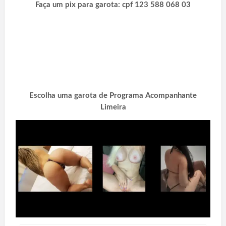
Faça um pix para garota: cpf 123 588 068 03
Praia Grande SP, Taubaté SP, Guarujá SP, Franca SP, Itaquaquecetuba SP,
São Vicente SP, Bauru SP, Carapicuíba SP, Jundiaí SP, Diadema SP, Mogi
das Cruzes SP, Santos SP, SJ Rio Preto SP. Manaus AM, Santana AP,
Macapá AP, Maceió AL, Sena Madureira AC, Caracas Venezuela, Cruzeiro
do Sul AC, Rio Branco AC, Votorantim SP, Tatuí SP, Várzea Paulista SP,
Caraguatatuba SP, Santana de Parnaíba SP, Poá SP, Ourinhos SP, Rio
Grande RS, Paulinia SP, Leme SP, Assis SP, Garotas de Programa Limeira
SP.
Escolha uma garota de Programa Acompanhante
Limeira