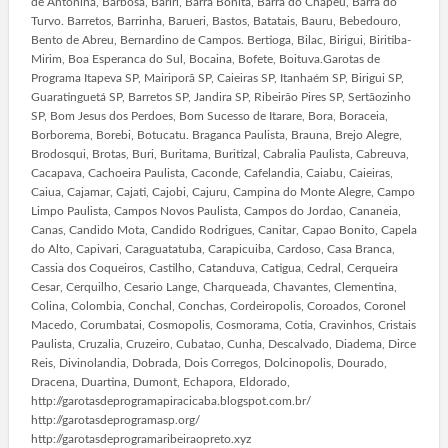
de Antonina, Barbosa, Bariri, Barra Bonita, Barra do Chapeu, Barra do
Turvo. Barretos, Barrinha, Barueri, Bastos, Batatais, Bauru, Bebedouro,
Bento de Abreu, Bernardino de Campos. Bertioga, Bilac, Birigui, Biritiba-
Mirim, Boa Esperanca do Sul, Bocaina, Bofete, Boituva.Garotas de
Programa Itapeva SP, Mairiporã SP, Caieiras SP, Itanhaém SP, Birigui SP,
Guaratinguetá SP, Barretos SP, Jandira SP, Ribeirão Pires SP, Sertãozinho
SP, Bom Jesus dos Perdoes, Bom Sucesso de Itarare, Bora, Boraceia,
Borborema, Borebi, Botucatu. Braganca Paulista, Brauna, Brejo Alegre,
Brodosqui, Brotas, Buri, Buritama, Buritizal, Cabralia Paulista, Cabreuva,
Cacapava, Cachoeira Paulista, Caconde, Cafelandia, Caiabu, Caieiras,
Caiua, Cajamar, Cajati, Cajobi, Cajuru, Campina do Monte Alegre, Campo
Limpo Paulista, Campos Novos Paulista, Campos do Jordao, Cananeia,
Canas, Candido Mota, Candido Rodrigues, Canitar, Capao Bonito, Capela
do Alto, Capivari, Caraguatatuba, Carapicuiba, Cardoso, Casa Branca,
Cassia dos Coqueiros, Castilho, Catanduva, Catigua, Cedral, Cerqueira
Cesar, Cerquilho, Cesario Lange, Charqueada, Chavantes, Clementina,
Colina, Colombia, Conchal, Conchas, Cordeiropolis, Coroados, Coronel
Macedo, Corumbatai, Cosmopolis, Cosmorama, Cotia, Cravinhos, Cristais
Paulista, Cruzalia, Cruzeiro, Cubatao, Cunha, Descalvado, Diadema, Dirce
Reis, Divinolandia, Dobrada, Dois Corregos, Dolcinopolis, Dourado,
Dracena, Duartina, Dumont, Echapora, Eldorado,
http://garotasdeprogramapiracicaba.blogspot.com.br/
http://garotasdeprogramasp.org/
http://garotasdeprogramaribeiraopreto.xyz