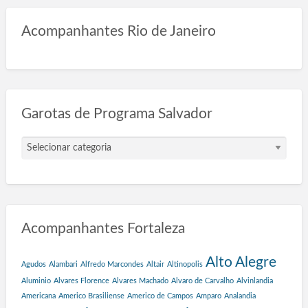
Acompanhantes Rio de Janeiro
Garotas de Programa Salvador
G
a
r
o
t
a
Acompanhantes Fortaleza
s
d
e
Alto Alegre
Agudos
Alambari
Alfredo Marcondes
Altair
Altinopolis
P
Aluminio
Alvares Florence
Alvares Machado
Alvaro de Carvalho
Alvinlandia
r
Americana
Americo Brasiliense
Americo de Campos
Amparo
Analandia
o