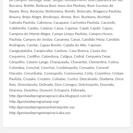
Bocaina, Bofete, Boituva.Bom Jesus dos Perdoes, Bom Sucesso de
Itarare, Bora, Boraceia, Borborema, Borebi, Botucatu. Braganca Paulista,
Brauna, Brejo Alegre, Brodosqui, Brotas, Buri, Buritama, Buritizal,
Cabralia Paulista, Cabreuva, Cacapava, Cachoeira Paulista, Caconde,
Cafelandia, Caiabu, Caieiras, Caiua, Cajamar, Cajati, Cajobi, Cajuru,
Campina do Monte Alegre, Campo Limpo Paulista, Campos Novos
Paulista, Campos do Jordao, Cananeia, Canas, Candido Mota, Candido
Rodrigues, Canitar, Capao Bonito, Capela do Alto, Capivari,
Caraguatatuba, Carapicuiba, Cardoso, Casa Branca, Cassia dos
Coqueiros, Castilho, Catanduva, Catigua, Cedral, Cerqueira Cesar,
Cerquilho, Cesario Lange, Charqueada, Chavantes, Clementina, Colina,
Colombia, Conchal, Conchas, Cordeiropolis, Coroados, Coronel
Macedo, Corumbatai, Cosmopolis, Cosmorama, Cotia, Cravinhos, Cristais
Paulista, Cruzalia, Cruzeiro, Cubatao, Cunha, Descalvado, Diadema, Dirce
Reis, Divinolandia, Dobrada, Dois Corregos, Dolcinopolis, Dourado,
Dracena, Duartina, Dumont, Echapora, Eldorado,
http://garotasdeprogramapiracicaba.blogspot.com.br/
http://garotasdeprogramasp.org/
http://garotasdeprogramaribeiraopreto.xyz
http://garotasdeprogramapiracicaba.xyz