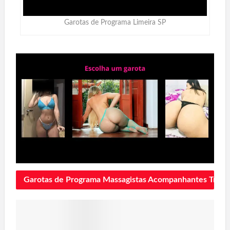
Garotas de Programa Limeira SP
Garotas de Programa Massagistas
Acompanhantes Traves