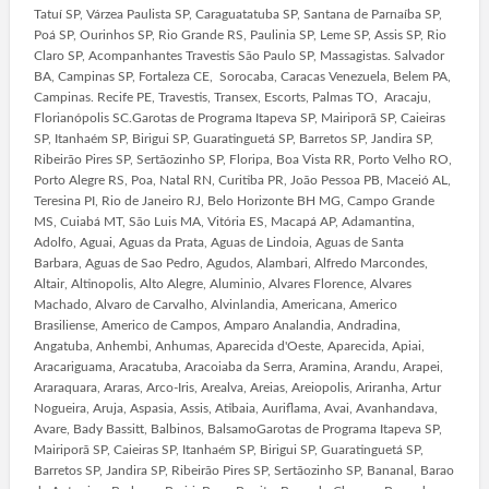
Tatuí SP, Várzea Paulista SP, Caraguatatuba SP, Santana de Parnaíba SP,
Poá SP, Ourinhos SP, Rio Grande RS, Paulinia SP, Leme SP, Assis SP, Rio
Claro SP, Acompanhantes Travestis São Paulo SP, Massagistas. Salvador
BA, Campinas SP, Fortaleza CE, Sorocaba, Caracas Venezuela, Belem PA,
Campinas. Recife PE, Travestis, Transex, Escorts, Palmas TO, Aracaju,
Florianópolis SC.Garotas de Programa Itapeva SP, Mairiporã SP, Caieiras
SP, Itanhaém SP, Birigui SP, Guaratinguetá SP, Barretos SP, Jandira SP,
Ribeirão Pires SP, Sertãozinho SP, Floripa, Boa Vista RR, Porto Velho RO,
Porto Alegre RS, Poa, Natal RN, Curitiba PR, João Pessoa PB, Maceió AL,
Teresina PI, Rio de Janeiro RJ, Belo Horizonte BH MG, Campo Grande
MS, Cuiabá MT, São Luis MA, Vitória ES, Macapá AP, Adamantina,
Adolfo, Aguai, Aguas da Prata, Aguas de Lindoia, Aguas de Santa
Barbara, Aguas de Sao Pedro, Agudos, Alambari, Alfredo Marcondes,
Altair, Altinopolis, Alto Alegre, Aluminio, Alvares Florence, Alvares
Machado, Alvaro de Carvalho, Alvinlandia, Americana, Americo
Brasiliense, Americo de Campos, Amparo Analandia, Andradina,
Angatuba, Anhembi, Anhumas, Aparecida d'Oeste, Aparecida, Apiai,
Aracariguama, Aracatuba, Aracoiaba da Serra, Aramina, Arandu, Arapei,
Araraquara, Araras, Arco-Iris, Arealva, Areias, Areiopolis, Ariranha, Artur
Nogueira, Aruja, Aspasia, Assis, Atibaia, Auriflama, Avai, Avanhandava,
Avare, Bady Bassitt, Balbinos, BalsamoGarotas de Programa Itapeva SP,
Mairiporã SP, Caieiras SP, Itanhaém SP, Birigui SP, Guaratinguetá SP,
Barretos SP, Jandira SP, Ribeirão Pires SP, Sertãozinho SP, Bananal, Barao