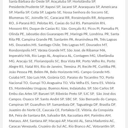
Santa Bárbara do Oeste SP, Araçatuba SP, Hortolândia SP,
Presidente.Prudente SP, Itapevi SP, Jacareí SP, Araraquara SP, Americana
SP, Marília SP, Cotia SP, Lagarto SE, Nossa Senhora do Socorro SE,
Blumenau SC, Joinville SC, Caracaraí RR, Rorainópolis RR, Ariquemes
RO, Ji-Paraná RO, Pelotas RS, Caxias do Sul RS, Parnamirim RN,
Mossoró RN, Duque de Caxias RJ, São. Gonçalo RJ, Picos PI, Parnaíba PI,
Olinda PE, Jaboatão dos Guararapes PE ,Maringá PR, Londrina. PR, Santa
Rita PB, Campina Grande PB, Santarém PA, Ananindeua PA, Três Lagoas
MS, Dourados.MS, Santiago Chile, Três Lagoas MT, Dourados MT,
Rondonópolis MT, Várzea Grande MT, São José. de Ribamar MA,
Imperatriz MA, Rio Largo AL, Arapiraca AL, Contagem MG, Uberlândia
MG. Aracaju SE. Florianópolis SC, Boa Vista RR, Porto Velho Ro, Porto
Alegre RS, Natal RN, Rio de Janeiro, Teresina .PI, Recife PE, Curitiba PR,
João Pessoa PB, Belém PA, Belo Horizonte MG. Campo Grande MS.
Cuiabá MT, São Luís MA, Goiânia GO, Paraíso do Tocantins TO, Porto
Nacional TO, Gurupi TO.Araguaína TO, Vila Velha ES, Serra ES, Vitória
ES, Montevideu Uruguay, Buenos Aires, Indaiatuba. SP, São Carlos SP,
Embu das Artes SP, Barueri SP, Ribeirão Preto SP, SJC SP, São José dos
Campos. Osasco SP, Santo André SP, SBC SP, São Bernardo do Campo,
Campinas SP, Guarulhos SP. Samambaia DF, Taguatinga DF, Brasília DF,
Juazeiro do Norte CE, Caucaia CE, Fortaleza CE. Vitória. da Conquista
BA, Feira de Santana BA, Salvador BA, Itacoatiara AM, Parintins AM,
Manaus. AM, Santana AP, Macapá AP, Maceió AL, Sena.Madureira AC,
Caracas Venezuela, Cruzeiro do Sul AC, Rio Branco AC, Votorantim SP,