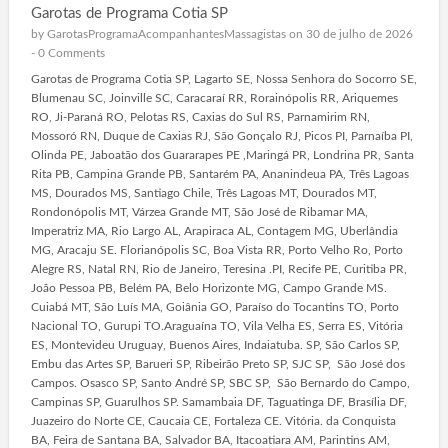
Garotas de Programa Cotia SP
by
GarotasProgramaAcompanhantesMassagistas
on 30 de julho de 2026
-
0 Comments
Garotas de Programa Cotia SP, Lagarto SE, Nossa Senhora do Socorro SE,
Blumenau SC, Joinville SC, Caracaraí RR, Rorainópolis RR, Ariquemes
RO, Ji-Paraná RO, Pelotas RS, Caxias do Sul RS, Parnamirim RN,
Mossoró RN, Duque de Caxias RJ, São Gonçalo RJ, Picos PI, Parnaíba PI,
Olinda PE, Jaboatão dos Guararapes PE ,Maringá PR, Londrina PR, Santa
Rita PB, Campina Grande PB, Santarém PA, Ananindeua PA, Três Lagoas
MS, Dourados MS, Santiago Chile, Três Lagoas MT, Dourados MT,
Rondonópolis MT, Várzea Grande MT, São José de Ribamar MA,
Imperatriz MA, Rio Largo AL, Arapiraca AL, Contagem MG, Uberlândia
MG, Aracaju SE. Florianópolis SC, Boa Vista RR, Porto Velho Ro, Porto
Alegre RS, Natal RN, Rio de Janeiro, Teresina .PI, Recife PE, Curitiba PR,
João Pessoa PB, Belém PA, Belo Horizonte MG, Campo Grande MS.
Cuiabá MT, São Luís MA, Goiânia GO, Paraíso do Tocantins TO, Porto
Nacional TO, Gurupi TO.Araguaína TO, Vila Velha ES, Serra ES, Vitória
ES, Montevideu Uruguay, Buenos Aires, Indaiatuba. SP, São Carlos SP,
Embu das Artes SP, Barueri SP, Ribeirão Preto SP, SJC SP, São José dos
Campos. Osasco SP, Santo André SP, SBC SP, São Bernardo do Campo,
Campinas SP, Guarulhos SP. Samambaia DF, Taguatinga DF, Brasília DF,
Juazeiro do Norte CE, Caucaia CE, Fortaleza CE. Vitória. da Conquista
BA, Feira de Santana BA, Salvador BA, Itacoatiara AM, Parintins AM,