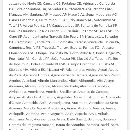
Juazeiro do Norte CE, Caucaia CE, Fortaleza CE. Vitória. da Conquista
BA, Feira de Santana BA, Salvador BA, Itacoatiara AM, Parintins AM,
Manaus. AM, Santana AP, Macapá AP, Maceió AL, Sena. Madureira AC,
Caracas Venezuela, Cruzeiro do Sul AC, Rio Branco AC, Votorantim SP,
Tatuí SP, Várzea Paulista SP, Caraguatatuba SP, Santana de Parnaíba SP,
Poá SP, Ourinhos SP, Rio Grande RS, Paulinia SP, Leme SP, Assis SP, Rio
Claro SP, Acompanhantes Travestis São Paulo SP, Massagistas. Salvador
BA, Campinas SP, Fortaleza CE, Sorocaba, Caracas Venezuela, Belem PA,
Campinas. Recife PE, Travestis, Transex, Escorts, Palmas TO, Aracaju,
Florianópolis SC. Floripa, Boa Vista RR, Porto Velho RO, Porto Alegre RS,
Poa, Natal RN, Curitiba PR, João Pessoa PB, Maceió AL, Teresina PI, Rio
de Janeiro RJ, Belo Horizonte BH MG, Campo Grande MS, Cuiabá MT,
São Luis MA, Vitória ES, Macapá AP, Adamantina, Adolfo, Aguai, Aguas
da Prata, Aguas de Lindoia, Aguas de Santa Barbara, Aguas de Sao Pedro,
Agudos, Alambari, Alfredo Marcondes, Altair, Altinopolis, Alto Alegre,
Aluminio, Alvares Florence, Alvares Machado, Alvaro de Carvalho,
Alvinlandia, Americana, Americo Brasiliense, Americo de Campos,
Amparo Analandia, Andradina, Angatuba, Anhembi, Anhumas, Aparecida
d'Oeste, Aparecida, Apiai, Aracariguama, Aracatuba, Aracoiaba da Serra,
Aramina, Arandu, Arapei, Araraquara, Araras, Arco-Iris, Arealva, Areias,
Areiopolis, Ariranha, Artur Nogueira, Aruja, Aspasia, Assis, Atibaia,
Auriflama, Avai, Avanhandava, Avare, Bady Bassitt, Balbinos, Balsamo
Garotas de Programa Bananal, Barao de Antonina, Barbosa, Bariri, Barra