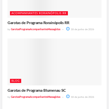
ACOMPANHANTES RORAINÓPOLIS RR
Garotas de Programa Rorainópolis RR
by
GarotasProgramaAcompanhantesMassagistas
18 de junho de 2026
BLOG
Garotas de Programa Blumenau SC
by
GarotasProgramaAcompanhantesMassagistas
18 de junho de 2026