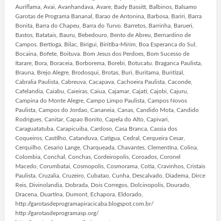
Auriflama, Avai, Avanhandava, Avare, Bady Bassitt, Balbinos, Balsamo
Garotas de Programa Bananal, Barao de Antonina, Barbosa, Bariri, Barra
Bonita, Barra do Chapeu, Barra do Turvo. Barretos, Barrinha, Barueri,
Bastos, Batatais, Bauru, Bebedouro, Bento de Abreu, Bernardino de
Campos. Bertioga, Bilac, Birigui, Biritiba-Mirim, Boa Esperanca do Sul,
Bocaina, Bofete, Boituva. Bom Jesus dos Perdoes, Bom Sucesso de
Itarare, Bora, Boraceia, Borborema, Borebi, Botucatu. Braganca Paulista,
Brauna, Brejo Alegre, Brodosqui, Brotas, Buri, Buritama, Buritizal,
Cabralia Paulista, Cabreuva, Cacapava, Cachoeira Paulista, Caconde,
Cafelandia, Caiabu, Caieiras, Caiua, Cajamar, Cajati, Cajobi, Cajuru,
Campina do Monte Alegre, Campo Limpo Paulista, Campos Novos
Paulista, Campos do Jordao, Cananeia, Canas, Candido Mota, Candido
Rodrigues, Canitar, Capao Bonito, Capela do Alto, Capivari,
Caraguatatuba, Carapicuiba, Cardoso, Casa Branca, Cassia dos
Coqueiros, Castilho, Catanduva, Catigua, Cedral, Cerqueira Cesar,
Cerquilho, Cesario Lange, Charqueada, Chavantes, Clementina, Colina,
Colombia, Conchal, Conchas, Cordeiropolis, Coroados, Coronel
Macedo, Corumbatai, Cosmopolis, Cosmorama, Cotia, Cravinhos, Cristais
Paulista, Cruzalia, Cruzeiro, Cubatao, Cunha, Descalvado, Diadema, Dirce
Reis, Divinolandia, Dobrada, Dois Corregos, Dolcinopolis, Dourado,
Dracena, Duartina, Dumont, Echapora, Eldorado,
http://garotasdeprogramapiracicaba.blogspot.com.br/
http://garotasdeprogramasp.org/