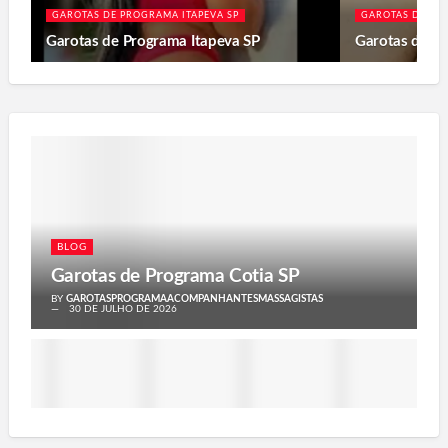
GAROTAS DE PROGRAMA ITAPEVA SP
GAROTAS DE PR
Garotas de Programa Itapeva SP
Garotas de P
BLOG
Garotas de Programa Cotia SP
BY
GAROTASPROGRAMAACOMPANHANTESMASSAGISTAS
30 DE JULHO DE 2026