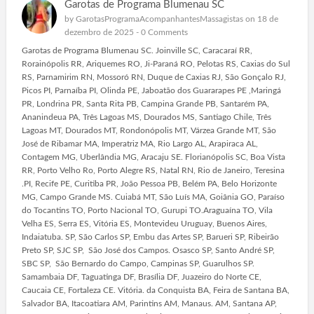
Garotas de Programa Blumenau SC
by
GarotasProgramaAcompanhantesMassagistas
on 18 de
dezembro de 2025 -
0 Comments
Garotas de Programa Blumenau SC. Joinville SC, Caracaraí RR,
Rorainópolis RR, Ariquemes RO, Ji-Paraná RO, Pelotas RS, Caxias do Sul
RS, Parnamirim RN, Mossoró RN, Duque de Caxias RJ, São Gonçalo RJ,
Picos PI, Parnaíba PI, Olinda PE, Jaboatão dos Guararapes PE ,Maringá
PR, Londrina PR, Santa Rita PB, Campina Grande PB, Santarém PA,
Ananindeua PA, Três Lagoas MS, Dourados MS, Santiago Chile, Três
Lagoas MT, Dourados MT, Rondonópolis MT, Várzea Grande MT, São
José de Ribamar MA, Imperatriz MA, Rio Largo AL, Arapiraca AL,
Contagem MG, Uberlândia MG, Aracaju SE. Florianópolis SC, Boa Vista
RR, Porto Velho Ro, Porto Alegre RS, Natal RN, Rio de Janeiro, Teresina
.PI, Recife PE, Curitiba PR, João Pessoa PB, Belém PA, Belo Horizonte
MG, Campo Grande MS. Cuiabá MT, São Luís MA, Goiânia GO, Paraíso
do Tocantins TO, Porto Nacional TO, Gurupi TO.Araguaína TO, Vila
Velha ES, Serra ES, Vitória ES, Montevideu Uruguay, Buenos Aires,
Indaiatuba. SP, São Carlos SP, Embu das Artes SP, Barueri SP, Ribeirão
Preto SP, SJC SP, São José dos Campos. Osasco SP, Santo André SP,
SBC SP, São Bernardo do Campo, Campinas SP, Guarulhos SP.
Samambaia DF, Taguatinga DF, Brasília DF, Juazeiro do Norte CE,
Caucaia CE, Fortaleza CE. Vitória. da Conquista BA, Feira de Santana BA,
Salvador BA, Itacoatiara AM, Parintins AM, Manaus. AM, Santana AP,