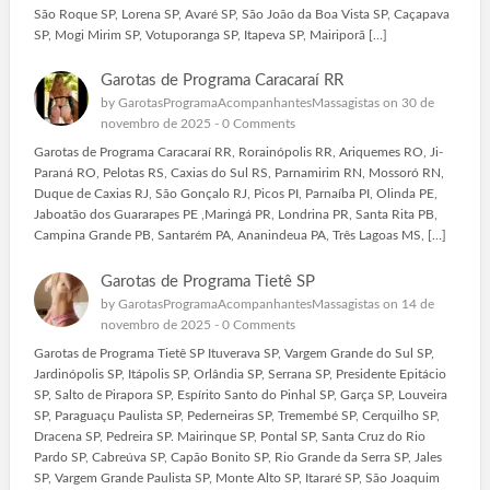
São Roque SP, Lorena SP, Avaré SP, São João da Boa Vista SP, Caçapava
SP, Mogi Mirim SP, Votuporanga SP, Itapeva SP, Mairiporã […]
Garotas de Programa Caracaraí RR
by
GarotasProgramaAcompanhantesMassagistas
on 30 de
novembro de 2025 -
0 Comments
Garotas de Programa Caracaraí RR, Rorainópolis RR, Ariquemes RO, Ji-
Paraná RO, Pelotas RS, Caxias do Sul RS, Parnamirim RN, Mossoró RN,
Duque de Caxias RJ, São Gonçalo RJ, Picos PI, Parnaíba PI, Olinda PE,
Jaboatão dos Guararapes PE ,Maringá PR, Londrina PR, Santa Rita PB,
Campina Grande PB, Santarém PA, Ananindeua PA, Três Lagoas MS, […]
Garotas de Programa Tietê SP
by
GarotasProgramaAcompanhantesMassagistas
on 14 de
novembro de 2025 -
0 Comments
Garotas de Programa Tietê SP Ituverava SP, Vargem Grande do Sul SP,
Jardinópolis SP, Itápolis SP, Orlândia SP, Serrana SP, Presidente Epitácio
SP, Salto de Pirapora SP, Espírito Santo do Pinhal SP, Garça SP, Louveira
SP, Paraguaçu Paulista SP, Pederneiras SP, Tremembé SP, Cerquilho SP,
Dracena SP, Pedreira SP. Mairinque SP, Pontal SP, Santa Cruz do Rio
Pardo SP, Cabreúva SP, Capão Bonito SP, Rio Grande da Serra SP, Jales
SP, Vargem Grande Paulista SP, Monte Alto SP, Itararé SP, São Joaquim