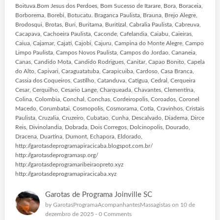
Boituva.Bom Jesus dos Perdoes, Bom Sucesso de Itarare, Bora, Boraceia,
Borborema, Borebi, Botucatu. Braganca Paulista, Brauna, Brejo Alegre,
Brodosqui, Brotas, Buri, Buritama, Buritizal, Cabralia Paulista, Cabreuva,
Cacapava, Cachoeira Paulista, Caconde, Cafelandia, Caiabu, Caieiras,
Caiua, Cajamar, Cajati, Cajobi, Cajuru, Campina do Monte Alegre, Campo
Limpo Paulista, Campos Novos Paulista, Campos do Jordao, Cananeia,
Canas, Candido Mota, Candido Rodrigues, Canitar, Capao Bonito, Capela
do Alto, Capivari, Caraguatatuba, Carapicuiba, Cardoso, Casa Branca,
Cassia dos Coqueiros, Castilho, Catanduva, Catigua, Cedral, Cerqueira
Cesar, Cerquilho, Cesario Lange, Charqueada, Chavantes, Clementina,
Colina, Colombia, Conchal, Conchas, Cordeiropolis, Coroados, Coronel
Macedo, Corumbatai, Cosmopolis, Cosmorama, Cotia, Cravinhos, Cristais
Paulista, Cruzalia, Cruzeiro, Cubatao, Cunha, Descalvado, Diadema, Dirce
Reis, Divinolandia, Dobrada, Dois Corregos, Dolcinopolis, Dourado,
Dracena, Duartina, Dumont, Echapora, Eldorado,
http://garotasdeprogramapiracicaba.blogspot.com.br/
http://garotasdeprogramasp.org/
http://garotasdeprogramaribeiraopreto.xyz
http://garotasdeprogramapiracicaba.xyz
Garotas de Programa Joinville SC
by
GarotasProgramaAcompanhantesMassagistas
on 10 de
dezembro de 2025 -
0 Comments