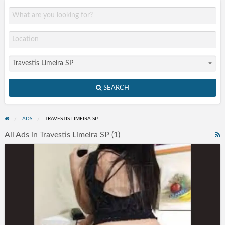
SEARCH
ADS
TRAVESTIS LIMEIRA SP
All Ads in Travestis Limeira SP (1)
R
F
Acompanhantes
f
Limeira
a
SP
t
T
L
S