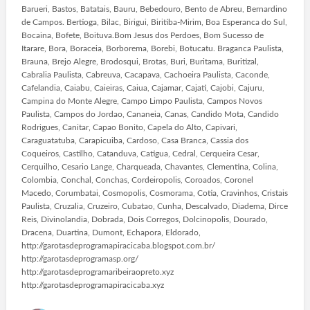
Barueri, Bastos, Batatais, Bauru, Bebedouro, Bento de Abreu, Bernardino
de Campos. Bertioga, Bilac, Birigui, Biritiba-Mirim, Boa Esperanca do Sul,
Bocaina, Bofete, Boituva.Bom Jesus dos Perdoes, Bom Sucesso de
Itarare, Bora, Boraceia, Borborema, Borebi, Botucatu. Braganca Paulista,
Brauna, Brejo Alegre, Brodosqui, Brotas, Buri, Buritama, Buritizal,
Cabralia Paulista, Cabreuva, Cacapava, Cachoeira Paulista, Caconde,
Cafelandia, Caiabu, Caieiras, Caiua, Cajamar, Cajati, Cajobi, Cajuru,
Campina do Monte Alegre, Campo Limpo Paulista, Campos Novos
Paulista, Campos do Jordao, Cananeia, Canas, Candido Mota, Candido
Rodrigues, Canitar, Capao Bonito, Capela do Alto, Capivari,
Caraguatatuba, Carapicuiba, Cardoso, Casa Branca, Cassia dos
Coqueiros, Castilho, Catanduva, Catigua, Cedral, Cerqueira Cesar,
Cerquilho, Cesario Lange, Charqueada, Chavantes, Clementina, Colina,
Colombia, Conchal, Conchas, Cordeiropolis, Coroados, Coronel
Macedo, Corumbatai, Cosmopolis, Cosmorama, Cotia, Cravinhos, Cristais
Paulista, Cruzalia, Cruzeiro, Cubatao, Cunha, Descalvado, Diadema, Dirce
Reis, Divinolandia, Dobrada, Dois Corregos, Dolcinopolis, Dourado,
Dracena, Duartina, Dumont, Echapora, Eldorado,
http://garotasdeprogramapiracicaba.blogspot.com.br/
http://garotasdeprogramasp.org/
http://garotasdeprogramaribeiraopreto.xyz
http://garotasdeprogramapiracicaba.xyz