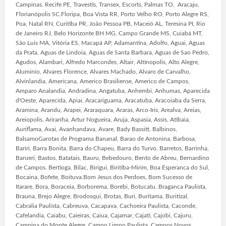
Campinas. Recife PE, Travestis, Transex, Escorts, Palmas TO, Aracaju,
Florianópolis SC.Floripa, Boa Vista RR, Porto Velho RO, Porto Alegre RS,
Poa, Natal RN, Curitiba PR, João Pessoa PB, Maceió AL, Teresina PI, Rio
de Janeiro RJ, Belo Horizonte BH MG, Campo Grande MS, Cuiabá MT,
São Luis MA, Vitória ES, Macapá AP, Adamantina, Adolfo, Aguai, Aguas
da Prata, Aguas de Lindoia, Aguas de Santa Barbara, Aguas de Sao Pedro,
Agudos, Alambari, Alfredo Marcondes, Altair, Altinopolis, Alto Alegre,
Aluminio, Alvares Florence, Alvares Machado, Alvaro de Carvalho,
Alvinlandia, Americana, Americo Brasiliense, Americo de Campos,
Amparo Analandia, Andradina, Angatuba, Anhembi, Anhumas, Aparecida
d'Oeste, Aparecida, Apiai, Aracariguama, Aracatuba, Aracoiaba da Serra,
Aramina, Arandu, Arapei, Araraquara, Araras, Arco-Iris, Arealva, Areias,
Areiopolis, Ariranha, Artur Nogueira, Aruja, Aspasia, Assis, Atibaia,
Auriflama, Avai, Avanhandava, Avare, Bady Bassitt, Balbinos,
BalsamoGarotas de Programa Bananal, Barao de Antonina, Barbosa,
Bariri, Barra Bonita, Barra do Chapeu, Barra do Turvo. Barretos, Barrinha,
Barueri, Bastos, Batatais, Bauru, Bebedouro, Bento de Abreu, Bernardino
de Campos. Bertioga, Bilac, Birigui, Biritiba-Mirim, Boa Esperanca do Sul,
Bocaina, Bofete, Boituva.Bom Jesus dos Perdoes, Bom Sucesso de
Itarare, Bora, Boraceia, Borborema, Borebi, Botucatu. Braganca Paulista,
Brauna, Brejo Alegre, Brodosqui, Brotas, Buri, Buritama, Buritizal,
Cabralia Paulista, Cabreuva, Cacapava, Cachoeira Paulista, Caconde,
Cafelandia, Caiabu, Caieiras, Caiua, Cajamar, Cajati, Cajobi, Cajuru,
Campina do Monte Alegre, Campo Limpo Paulista, Campos Novos