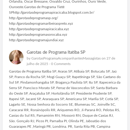
Orlandia, Oscar Bressane, Osvaldo Cruz, Ourinhos, Ouro Verde,
Ouroeste.Garotas de Programa Tietê
SPhttp://garotasdeprogramapiracicaba.blogspot.com.br/
http://garotasdeprogramasp.org/
http://garotasdeprogramaribeiraopreto.xyz
http://garotasdeprogramapiracicaba.xyz
http://garotasdeprogramasorocaba.xyz
http://garotasdeprogramajundiai.xyz
Garotas de Programa Itatiba SP
by
GarotasProgramaAcompanhantesMassagistas
on 27 de
julho de 2025 -
0 Comments
Garotas de Programa Itatiba SP, Araras SP, Atibaia SP, Botucatu SP, Jaú
SP, Franco da Rocha SP, Mogi Guaçu SP, Itapetininga SP, São Caetano do
Sul SP, Pindamonhangaba SP, Bragança Paulista SP, Itu SP, Itapecerica da
Serra SP, Francisco Morato SP, Ferraz de Vasconcelos SP, Santa Bárbara
do Oeste SP, Araçatuba SP, Hortolândia SP, Presidente Prudente SP,
Itapevi SP, Jacareí SP, Araraquara SP, Americana SP, Marília SP, Cotia SP,
Lagarto SE, Nossa Senhora do Socorro SE, Blumenau SC, Joinville SC,
Caracaraí RR, Rorainópolis RR, Ariquemes RO, Ji-Paraná RO, Pelotas RS,
Caxias do Sul RS, Parnamirim RN, Mossoró RN, Duque de Caxias RJ,
São. Gonçalo RJ, Picos PI, Parnaíba PI, Olinda PE, Jaboatão dos
Guararapes PE ,Maringá PR, Londrina. PR, Santa Rita PB, Campina