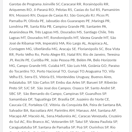
Garotas de Programa Joinville SC.Caracaraí RR, Rorainópolis RR,
Ariquemes RO, Ji-Paraná RO, Pelotas RS, Caxias do Sul RS, Parnamirim
RN, Mossoró RN, Duque de Caxias RJ, São Gonçalo RJ, Picos PI,
Parnaíba PI, Olinda PE, Jaboatão dos Guararapes PE ,Maringá PR,
Londrina PR, Santa Rita PB, Campina Grande PB, Santarém PA,
Ananindeua PA, Três Lagoas MS, Dourados MS, Santiago Chile, Três
Lagoas MT, Dourados MT, Rondonópolis MT, Várzea Grande MT, São
José de Ribamar MA, Imperatriz MA, Rio Largo AL, Arapiraca AL,
Contagem MG, Uberlândia MG, Aracaju SE. Florianópolis SC, Boa Vista
RR, Porto Velho Ro, Porto Alegre RS, Natal RN, Rio de Janeiro, Teresina
.PI, Recife PE, Curitiba PR, João Pessoa PB, Belém PA, Belo Horizonte
MG, Campo Grande MS. Cuiabá MT, São Luís MA, Goiânia GO, Paraíso
do Tocantins TO, Porto Nacional TO, Gurupi TO.Araguaína TO, Vila
Velha ES, Serra ES, Vitória ES, Montevideu Uruguay, Buenos Aires,
Indaiatuba. SP, São Carlos SP, Embu das Artes SP, Barueri SP, Ribeirão
Preto SP, SJC SP, São José dos Campos. Osasco SP, Santo André SP,
SBC SP, São Bernardo do Campo, Campinas SP, Guarulhos SP.
Samambaia DF, Taguatinga DF, Brasília DF, Juazeiro do Norte CE,
Caucaia CE, Fortaleza CE. Vitória. da Conquista BA, Feira de Santana BA,
Salvador BA, Itacoatiara AM, Parintins AM, Manaus. AM, Santana AP,
Macapá AP, Maceió AL, Sena.Madureira AC, Caracas Venezuela, Cruzeiro
do Sul AC, Rio Branco AC, Votorantim SP, Tatuí SP, Várzea Paulista SP,
Caraguatatuba SP, Santana de Parnaíba SP, Poá SP, Ourinhos SP, Rio