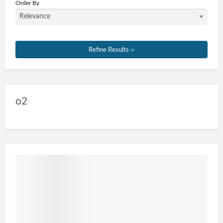
Order By
Refine Results ››
o2