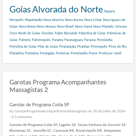
Goias
Alvorada do Norte
Nazario
Neropolis
Niquelandia
Nova America
Nova Aurora
Nova Crixas
Nova Iguacu de
Goias
Nova Roma
Nova Veneza
Novo Brasil
Novo Gama
Novo Planalto
Orizona
Ouro Verde de Goias
Ouvidor
Padre Bernardo
Palestina de Goias
Palmeiras de
Goias
Palmelo
Palminopolis
Panama
Paranaiguara
Parauna
Perolandia
Petrolina de Goias
Pilar de Goias
Piracanjuba
Piranhas
Pirenopolis
Pires do Rio
Planaltina
Pontalina
Porangatu
Porteirao
Portelandia
Posse
Professor Jamil
Garotas Programa Acompanhantes
Massagistas 2
Garotas de Programa Cotia SP
by
GarotasProgramaAcompanhantesMassagistas
on 30 de julho de 2026
-
0 Comments
Garotas de Programa Cotia SP, Lagarto SE, Nossa Senhora do Socorro SE,
Blumenau SC, Joinville SC, Caracaraí RR, Rorainópolis RR, Ariquemes