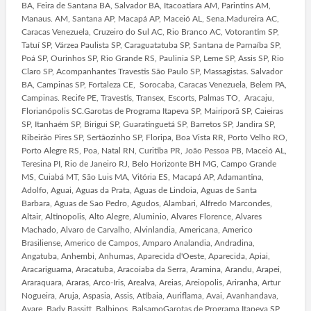
BA, Feira de Santana BA, Salvador BA, Itacoatiara AM, Parintins AM,
Manaus. AM, Santana AP, Macapá AP, Maceió AL, Sena.Madureira AC,
Caracas Venezuela, Cruzeiro do Sul AC, Rio Branco AC, Votorantim SP,
Tatuí SP, Várzea Paulista SP, Caraguatatuba SP, Santana de Parnaíba SP,
Poá SP, Ourinhos SP, Rio Grande RS, Paulinia SP, Leme SP, Assis SP, Rio
Claro SP, Acompanhantes Travestis São Paulo SP, Massagistas. Salvador
BA, Campinas SP, Fortaleza CE, Sorocaba, Caracas Venezuela, Belem PA,
Campinas. Recife PE, Travestis, Transex, Escorts, Palmas TO, Aracaju,
Florianópolis SC.Garotas de Programa Itapeva SP, Mairiporã SP, Caieiras
SP, Itanhaém SP, Birigui SP, Guaratinguetá SP, Barretos SP, Jandira SP,
Ribeirão Pires SP, Sertãozinho SP, Floripa, Boa Vista RR, Porto Velho RO,
Porto Alegre RS, Poa, Natal RN, Curitiba PR, João Pessoa PB, Maceió AL,
Teresina PI, Rio de Janeiro RJ, Belo Horizonte BH MG, Campo Grande
MS, Cuiabá MT, São Luis MA, Vitória ES, Macapá AP, Adamantina,
Adolfo, Aguai, Aguas da Prata, Aguas de Lindoia, Aguas de Santa
Barbara, Aguas de Sao Pedro, Agudos, Alambari, Alfredo Marcondes,
Altair, Altinopolis, Alto Alegre, Aluminio, Alvares Florence, Alvares
Machado, Alvaro de Carvalho, Alvinlandia, Americana, Americo
Brasiliense, Americo de Campos, Amparo Analandia, Andradina,
Angatuba, Anhembi, Anhumas, Aparecida d'Oeste, Aparecida, Apiai,
Aracariguama, Aracatuba, Aracoiaba da Serra, Aramina, Arandu, Arapei,
Araraquara, Araras, Arco-Iris, Arealva, Areias, Areiopolis, Ariranha, Artur
Nogueira, Aruja, Aspasia, Assis, Atibaia, Auriflama, Avai, Avanhandava,
Avare, Bady Bassitt, Balbinos, BalsamoGarotas de Programa Itapeva SP,