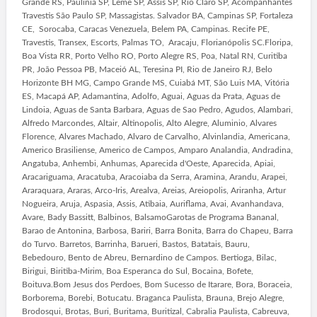
Grande RS, Paulinia SP, Leme SP, Assis SP, Rio Claro SP, Acompanhantes
Travestis São Paulo SP, Massagistas. Salvador BA, Campinas SP, Fortaleza
CE, Sorocaba, Caracas Venezuela, Belem PA, Campinas. Recife PE,
Travestis, Transex, Escorts, Palmas TO, Aracaju, Florianópolis SC.Floripa,
Boa Vista RR, Porto Velho RO, Porto Alegre RS, Poa, Natal RN, Curitiba
PR, João Pessoa PB, Maceió AL, Teresina PI, Rio de Janeiro RJ, Belo
Horizonte BH MG, Campo Grande MS, Cuiabá MT, São Luis MA, Vitória
ES, Macapá AP, Adamantina, Adolfo, Aguai, Aguas da Prata, Aguas de
Lindoia, Aguas de Santa Barbara, Aguas de Sao Pedro, Agudos, Alambari,
Alfredo Marcondes, Altair, Altinopolis, Alto Alegre, Aluminio, Alvares
Florence, Alvares Machado, Alvaro de Carvalho, Alvinlandia, Americana,
Americo Brasiliense, Americo de Campos, Amparo Analandia, Andradina,
Angatuba, Anhembi, Anhumas, Aparecida d'Oeste, Aparecida, Apiai,
Aracariguama, Aracatuba, Aracoiaba da Serra, Aramina, Arandu, Arapei,
Araraquara, Araras, Arco-Iris, Arealva, Areias, Areiopolis, Ariranha, Artur
Nogueira, Aruja, Aspasia, Assis, Atibaia, Auriflama, Avai, Avanhandava,
Avare, Bady Bassitt, Balbinos, BalsamoGarotas de Programa Bananal,
Barao de Antonina, Barbosa, Bariri, Barra Bonita, Barra do Chapeu, Barra
do Turvo. Barretos, Barrinha, Barueri, Bastos, Batatais, Bauru,
Bebedouro, Bento de Abreu, Bernardino de Campos. Bertioga, Bilac,
Birigui, Biritiba-Mirim, Boa Esperanca do Sul, Bocaina, Bofete,
Boituva.Bom Jesus dos Perdoes, Bom Sucesso de Itarare, Bora, Boraceia,
Borborema, Borebi, Botucatu. Braganca Paulista, Brauna, Brejo Alegre,
Brodosqui, Brotas, Buri, Buritama, Buritizal, Cabralia Paulista, Cabreuva,