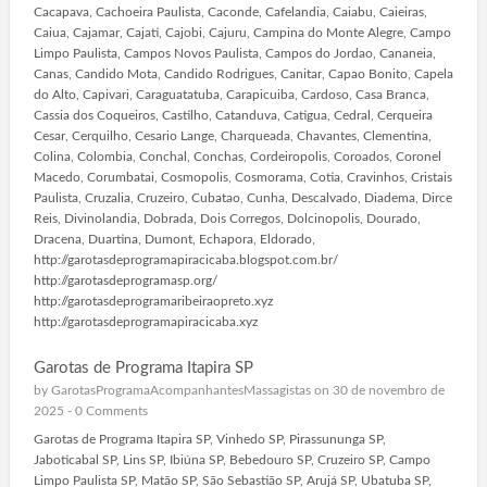
Cacapava, Cachoeira Paulista, Caconde, Cafelandia, Caiabu, Caieiras,
Caiua, Cajamar, Cajati, Cajobi, Cajuru, Campina do Monte Alegre, Campo
Limpo Paulista, Campos Novos Paulista, Campos do Jordao, Cananeia,
Canas, Candido Mota, Candido Rodrigues, Canitar, Capao Bonito, Capela
do Alto, Capivari, Caraguatatuba, Carapicuiba, Cardoso, Casa Branca,
Cassia dos Coqueiros, Castilho, Catanduva, Catigua, Cedral, Cerqueira
Cesar, Cerquilho, Cesario Lange, Charqueada, Chavantes, Clementina,
Colina, Colombia, Conchal, Conchas, Cordeiropolis, Coroados, Coronel
Macedo, Corumbatai, Cosmopolis, Cosmorama, Cotia, Cravinhos, Cristais
Paulista, Cruzalia, Cruzeiro, Cubatao, Cunha, Descalvado, Diadema, Dirce
Reis, Divinolandia, Dobrada, Dois Corregos, Dolcinopolis, Dourado,
Dracena, Duartina, Dumont, Echapora, Eldorado,
http://garotasdeprogramapiracicaba.blogspot.com.br/
http://garotasdeprogramasp.org/
http://garotasdeprogramaribeiraopreto.xyz
http://garotasdeprogramapiracicaba.xyz
Garotas de Programa Itapira SP
by
GarotasProgramaAcompanhantesMassagistas
on 30 de novembro de
2025 -
0 Comments
Garotas de Programa Itapira SP, Vinhedo SP, Pirassununga SP,
Jaboticabal SP, Lins SP, Ibiúna SP, Bebedouro SP, Cruzeiro SP, Campo
Limpo Paulista SP, Matão SP, São Sebastião SP, Arujá SP, Ubatuba SP,