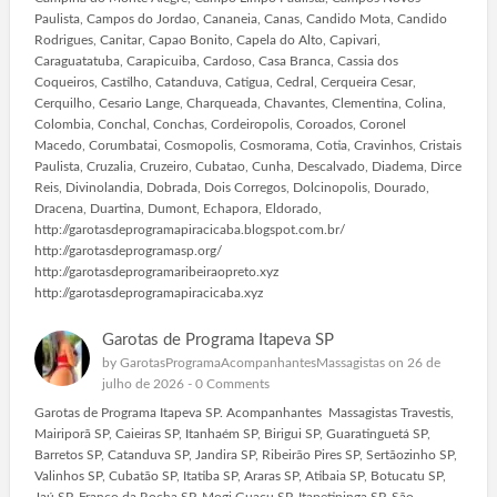
Paulista, Campos do Jordao, Cananeia, Canas, Candido Mota, Candido
Rodrigues, Canitar, Capao Bonito, Capela do Alto, Capivari,
Caraguatatuba, Carapicuiba, Cardoso, Casa Branca, Cassia dos
Coqueiros, Castilho, Catanduva, Catigua, Cedral, Cerqueira Cesar,
Cerquilho, Cesario Lange, Charqueada, Chavantes, Clementina, Colina,
Colombia, Conchal, Conchas, Cordeiropolis, Coroados, Coronel
Macedo, Corumbatai, Cosmopolis, Cosmorama, Cotia, Cravinhos, Cristais
Paulista, Cruzalia, Cruzeiro, Cubatao, Cunha, Descalvado, Diadema, Dirce
Reis, Divinolandia, Dobrada, Dois Corregos, Dolcinopolis, Dourado,
Dracena, Duartina, Dumont, Echapora, Eldorado,
http://garotasdeprogramapiracicaba.blogspot.com.br/
http://garotasdeprogramasp.org/
http://garotasdeprogramaribeiraopreto.xyz
http://garotasdeprogramapiracicaba.xyz
Garotas de Programa Itapeva SP
by
GarotasProgramaAcompanhantesMassagistas
on 26 de
julho de 2026 -
0 Comments
Garotas de Programa Itapeva SP. Acompanhantes Massagistas Travestis,
Mairiporã SP, Caieiras SP, Itanhaém SP, Birigui SP, Guaratinguetá SP,
Barretos SP, Catanduva SP, Jandira SP, Ribeirão Pires SP, Sertãozinho SP,
Valinhos SP, Cubatão SP, Itatiba SP, Araras SP, Atibaia SP, Botucatu SP,
Jaú SP, Franco da Rocha SP, Mogi Guaçu SP, Itapetininga SP, São