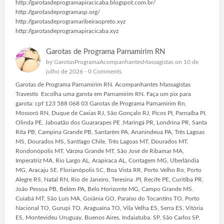
http://garotasdeprogramapiracicaba.blogspot.com.br/
http://garotasdeprogramasp.org/
http://garotasdeprogramaribeiraopreto.xyz
http://garotasdeprogramapiracicaba.xyz
Garotas de Programa Parnamirim RN
by
GarotasProgramaAcompanhantesMassagistas
on 10 de
julho de 2026 -
0 Comments
Garotas de Programa Parnamirim RN. Acompanhantes Massagistas
Travestis Escolha uma garota em Parnamirim RN. Faça um pix para
garota: cpf 123 588 068 03 Garotas de Programa Parnamirim Rn,
Mossoró RN, Duque de Caxias RJ, São Gonçalo RJ, Picos PI, Parnaíba PI,
Olinda PE, Jaboatão dos Guararapes PE ,Maringá PR, Londrina PR, Santa
Rita PB, Campina Grande PB, Santarém PA, Ananindeua PA, Três Lagoas
MS, Dourados MS, Santiago Chile, Três Lagoas MT, Dourados MT,
Rondonópolis MT, Várzea Grande MT, São José de Ribamar MA,
Imperatriz MA, Rio Largo AL, Arapiraca AL, Contagem MG, Uberlândia
MG, Aracaju SE. Florianópolis SC, Boa Vista RR, Porto Velho Ro, Porto
Alegre RS, Natal RN, Rio de Janeiro, Teresina .PI, Recife PE, Curitiba PR,
João Pessoa PB, Belém PA, Belo Horizonte MG, Campo Grande MS.
Cuiabá MT, São Luís MA, Goiânia GO, Paraíso do Tocantins TO, Porto
Nacional TO, Gurupi TO. Araguaína TO, Vila Velha ES, Serra ES, Vitória
ES, Montevideu Uruguay, Buenos Aires, Indaiatuba. SP, São Carlos SP,