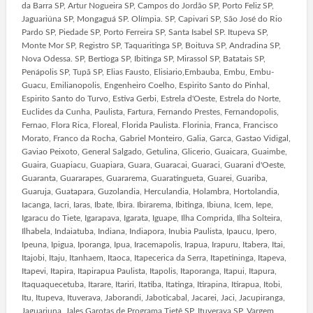
da Barra SP, Artur Nogueira SP, Campos do Jordão SP, Porto Feliz SP,
Jaguariúna SP, Mongaguá SP. Olímpia. SP, Capivari SP, São José do Rio
Pardo SP, Piedade SP, Porto Ferreira SP, Santa Isabel SP. Itupeva SP,
Monte Mor SP, Registro SP, Taquaritinga SP, Boituva SP, Andradina SP,
Nova Odessa. SP, Bertioga SP, Ibitinga SP, Mirassol SP, Batatais SP,
Penápolis SP, Tupã SP, Elias Fausto, Elisiario,Embauba, Embu, Embu-
Guacu, Emilianopolis, Engenheiro Coelho, Espirito Santo do Pinhal,
Espirito Santo do Turvo, Estiva Gerbi, Estrela d'Oeste, Estrela do Norte,
Euclides da Cunha, Paulista, Fartura, Fernando Prestes, Fernandopolis,
Fernao, Flora Rica, Floreal, Florida Paulista. Florinia, Franca, Francisco
Morato, Franco da Rocha, Gabriel Monteiro, Galia, Garca, Gastao Vidigal,
Gaviao Peixoto, General Salgado, Getulina, Glicerio, Guaicara, Guaimbe,
Guaira, Guapiacu, Guapiara, Guara, Guaracai, Guaraci, Guarani d'Oeste,
Guaranta, Guararapes, Guararema, Guaratingueta, Guarei, Guariba,
Guaruja, Guatapara, Guzolandia, Herculandia, Holambra, Hortolandia,
Iacanga, Iacri, Iaras, Ibate, Ibira. Ibirarema, Ibitinga, Ibiuna, Icem, Iepe,
Igaracu do Tiete, Igarapava, Igarata, Iguape, Ilha Comprida, Ilha Solteira,
Ilhabela, Indaiatuba, Indiana, Indiapora, Inubia Paulista, Ipaucu, Ipero,
Ipeuna, Ipigua, Iporanga, Ipua, Iracemapolis, Irapua, Irapuru, Itabera, Itai,
Itajobi, Itaju, Itanhaem, Itaoca, Itapecerica da Serra, Itapetininga, Itapeva,
Itapevi, Itapira, Itapirapua Paulista, Itapolis, Itaporanga, Itapui, Itapura,
Itaquaquecetuba, Itarare, Itariri, Itatiba, Itatinga, Itirapina, Itirapua, Itobi,
Itu, Itupeva, Ituverava, Jaborandi, Jaboticabal, Jacarei, Jaci, Jacupiranga,
Jaguariuna, Jales,Garotas de Programa Tietê SP, Ituverava SP, Vargem