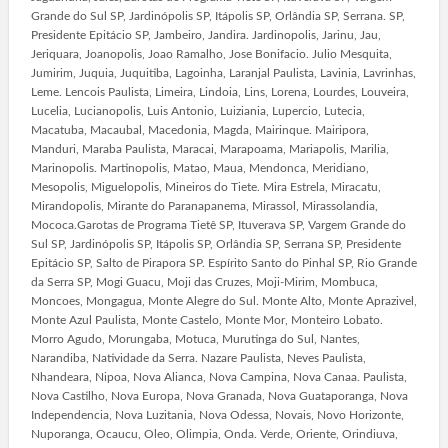
Grande do Sul SP, Jardinópolis SP, Itápolis SP, Orlândia SP, Serrana. SP,
Presidente Epitácio SP, Jambeiro, Jandira. Jardinopolis, Jarinu, Jau,
Jeriquara, Joanopolis, Joao Ramalho, Jose Bonifacio. Julio Mesquita,
Jumirim, Juquia, Juquitiba, Lagoinha, Laranjal Paulista, Lavinia, Lavrinhas,
Leme. Lencois Paulista, Limeira, Lindoia, Lins, Lorena, Lourdes, Louveira,
Lucelia, Lucianopolis, Luis Antonio, Luiziania, Lupercio, Lutecia,
Macatuba, Macaubal, Macedonia, Magda, Mairinque. Mairipora,
Manduri, Maraba Paulista, Maracai, Marapoama, Mariapolis, Marilia,
Marinopolis. Martinopolis, Matao, Maua, Mendonca, Meridiano,
Mesopolis, Miguelopolis, Mineiros do Tiete. Mira Estrela, Miracatu,
Mirandopolis, Mirante do Paranapanema, Mirassol, Mirassolandia,
Mococa.Garotas de Programa Tietê SP, Ituverava SP, Vargem Grande do
Sul SP, Jardinópolis SP, Itápolis SP, Orlândia SP, Serrana SP, Presidente
Epitácio SP, Salto de Pirapora SP. Espírito Santo do Pinhal SP, Rio Grande
da Serra SP, Mogi Guacu, Moji das Cruzes, Moji-Mirim, Mombuca,
Moncoes, Mongagua, Monte Alegre do Sul. Monte Alto, Monte Aprazivel,
Monte Azul Paulista, Monte Castelo, Monte Mor, Monteiro Lobato.
Morro Agudo, Morungaba, Motuca, Murutinga do Sul, Nantes,
Narandiba, Natividade da Serra. Nazare Paulista, Neves Paulista,
Nhandeara, Nipoa, Nova Alianca, Nova Campina, Nova Canaa. Paulista,
Nova Castilho, Nova Europa, Nova Granada, Nova Guataporanga, Nova
Independencia, Nova Luzitania, Nova Odessa, Novais, Novo Horizonte,
Nuporanga, Ocaucu, Oleo, Olimpia, Onda. Verde, Oriente, Orindiuva,