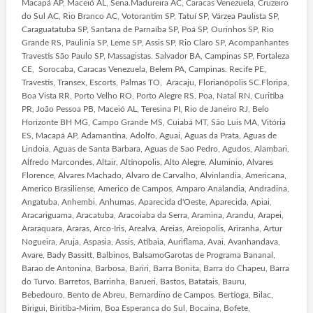
Macapá AP, Maceió AL, Sena.Madureira AC, Caracas Venezuela, Cruzeiro
do Sul AC, Rio Branco AC, Votorantim SP, Tatuí SP, Várzea Paulista SP,
Caraguatatuba SP, Santana de Parnaíba SP, Poá SP, Ourinhos SP, Rio
Grande RS, Paulinia SP, Leme SP, Assis SP, Rio Claro SP, Acompanhantes
Travestis São Paulo SP, Massagistas. Salvador BA, Campinas SP, Fortaleza
CE, Sorocaba, Caracas Venezuela, Belem PA, Campinas. Recife PE,
Travestis, Transex, Escorts, Palmas TO, Aracaju, Florianópolis SC.Floripa,
Boa Vista RR, Porto Velho RO, Porto Alegre RS, Poa, Natal RN, Curitiba
PR, João Pessoa PB, Maceió AL, Teresina PI, Rio de Janeiro RJ, Belo
Horizonte BH MG, Campo Grande MS, Cuiabá MT, São Luis MA, Vitória
ES, Macapá AP, Adamantina, Adolfo, Aguai, Aguas da Prata, Aguas de
Lindoia, Aguas de Santa Barbara, Aguas de Sao Pedro, Agudos, Alambari,
Alfredo Marcondes, Altair, Altinopolis, Alto Alegre, Aluminio, Alvares
Florence, Alvares Machado, Alvaro de Carvalho, Alvinlandia, Americana,
Americo Brasiliense, Americo de Campos, Amparo Analandia, Andradina,
Angatuba, Anhembi, Anhumas, Aparecida d'Oeste, Aparecida, Apiai,
Aracariguama, Aracatuba, Aracoiaba da Serra, Aramina, Arandu, Arapei,
Araraquara, Araras, Arco-Iris, Arealva, Areias, Areiopolis, Ariranha, Artur
Nogueira, Aruja, Aspasia, Assis, Atibaia, Auriflama, Avai, Avanhandava,
Avare, Bady Bassitt, Balbinos, BalsamoGarotas de Programa Bananal,
Barao de Antonina, Barbosa, Bariri, Barra Bonita, Barra do Chapeu, Barra
do Turvo. Barretos, Barrinha, Barueri, Bastos, Batatais, Bauru,
Bebedouro, Bento de Abreu, Bernardino de Campos. Bertioga, Bilac,
Birigui, Biritiba-Mirim, Boa Esperanca do Sul, Bocaina, Bofete,