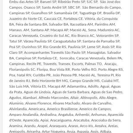
Embu das Artes SP, Barueri SP, Ribeirão Preto SP, SJC SP, São José dos
Campos. Osasco SP, Santo André SP, SBC SP, São Bernardo do Campo,
Campinas SP, Guarulhos SP. Samambaia DF, Taguatinga DF, Brasília DF,
Juazeiro do Norte CE, Caucaia CE, Fortaleza CE. Vitória. da Conquista
BA, Feira de Santana BA, Salvador BA, Itacoatiara AM, Parintins AM,
Manaus. AM, Santana AP, Macapá AP, Maceió AL, Sena. Madureira AC,
Caracas Venezuela, Cruzeiro do Sul AC, Rio Branco AC, Votorantim SP,
Tatuí SP, Várzea Paulista SP, Caraguatatuba SP, Santana de Parnaíba SP,
Poá SP, Ourinhos SP, Rio Grande RS, Paulinia SP, Leme SP, Assis SP, Rio
Claro SP, Acompanhantes Travestis São Paulo SP, Massagistas. Salvador
BA, Campinas SP, Fortaleza CE, Sorocaba, Caracas Venezuela, Belem PA,
Campinas. Recife PE, Travestis, Transex, Escorts, Palmas TO, Aracaju,
Florianópolis SC. Floripa, Boa Vista RR, Porto Velho RO, Porto Alegre RS,
Poa, Natal RN, Curitiba PR, João Pessoa PB, Maceió AL, Teresina PI, Rio
de Janeiro RJ, Belo Horizonte BH MG, Campo Grande MS, Cuiabá MT,
São Luis MA, Vitória ES, Macapá AP, Adamantina, Adolfo, Aguai, Aguas
da Prata, Aguas de Lindoia, Aguas de Santa Barbara, Aguas de Sao Pedro,
Agudos, Alambari, Alfredo Marcondes, Altair, Altinopolis, Alto Alegre,
Aluminio, Alvares Florence, Alvares Machado, Alvaro de Carvalho,
Alvinlandia, Americana, Americo Brasiliense, Americo de Campos,
Amparo Analandia, Andradina, Angatuba, Anhembi, Anhumas, Aparecida
d'Oeste, Aparecida, Apiai, Aracariguama, Aracatuba, Aracoiaba da Serra,
Aramina, Arandu, Arapei, Araraquara, Araras, Arco-Iris, Arealva, Areias,
Areiopolis, Ariranha, Artur Nogueira, Aruja, Aspasia, Assis, Atibaia,