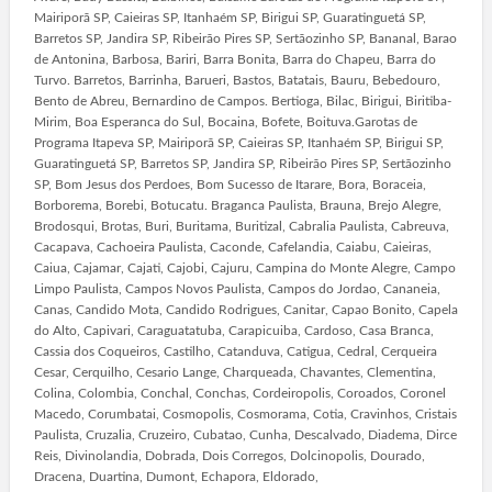
Mairiporã SP, Caieiras SP, Itanhaém SP, Birigui SP, Guaratinguetá SP,
Barretos SP, Jandira SP, Ribeirão Pires SP, Sertãozinho SP, Bananal, Barao
de Antonina, Barbosa, Bariri, Barra Bonita, Barra do Chapeu, Barra do
Turvo. Barretos, Barrinha, Barueri, Bastos, Batatais, Bauru, Bebedouro,
Bento de Abreu, Bernardino de Campos. Bertioga, Bilac, Birigui, Biritiba-
Mirim, Boa Esperanca do Sul, Bocaina, Bofete, Boituva.Garotas de
Programa Itapeva SP, Mairiporã SP, Caieiras SP, Itanhaém SP, Birigui SP,
Guaratinguetá SP, Barretos SP, Jandira SP, Ribeirão Pires SP, Sertãozinho
SP, Bom Jesus dos Perdoes, Bom Sucesso de Itarare, Bora, Boraceia,
Borborema, Borebi, Botucatu. Braganca Paulista, Brauna, Brejo Alegre,
Brodosqui, Brotas, Buri, Buritama, Buritizal, Cabralia Paulista, Cabreuva,
Cacapava, Cachoeira Paulista, Caconde, Cafelandia, Caiabu, Caieiras,
Caiua, Cajamar, Cajati, Cajobi, Cajuru, Campina do Monte Alegre, Campo
Limpo Paulista, Campos Novos Paulista, Campos do Jordao, Cananeia,
Canas, Candido Mota, Candido Rodrigues, Canitar, Capao Bonito, Capela
do Alto, Capivari, Caraguatatuba, Carapicuiba, Cardoso, Casa Branca,
Cassia dos Coqueiros, Castilho, Catanduva, Catigua, Cedral, Cerqueira
Cesar, Cerquilho, Cesario Lange, Charqueada, Chavantes, Clementina,
Colina, Colombia, Conchal, Conchas, Cordeiropolis, Coroados, Coronel
Macedo, Corumbatai, Cosmopolis, Cosmorama, Cotia, Cravinhos, Cristais
Paulista, Cruzalia, Cruzeiro, Cubatao, Cunha, Descalvado, Diadema, Dirce
Reis, Divinolandia, Dobrada, Dois Corregos, Dolcinopolis, Dourado,
Dracena, Duartina, Dumont, Echapora, Eldorado,