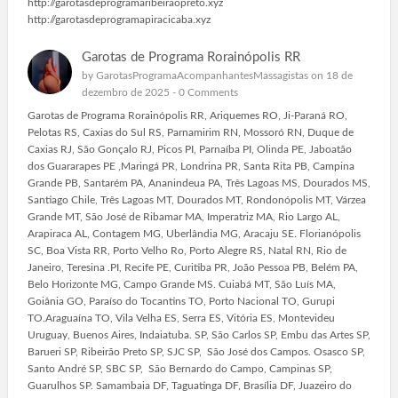
http://garotasdeprogramaribeiraopreto.xyz
http://garotasdeprogramapiracicaba.xyz
Garotas de Programa Rorainópolis RR
by
GarotasProgramaAcompanhantesMassagistas
on 18 de
dezembro de 2025 -
0 Comments
Garotas de Programa Rorainópolis RR, Ariquemes RO, Ji-Paraná RO,
Pelotas RS, Caxias do Sul RS, Parnamirim RN, Mossoró RN, Duque de
Caxias RJ, São Gonçalo RJ, Picos PI, Parnaíba PI, Olinda PE, Jaboatão
dos Guararapes PE ,Maringá PR, Londrina PR, Santa Rita PB, Campina
Grande PB, Santarém PA, Ananindeua PA, Três Lagoas MS, Dourados MS,
Santiago Chile, Três Lagoas MT, Dourados MT, Rondonópolis MT, Várzea
Grande MT, São José de Ribamar MA, Imperatriz MA, Rio Largo AL,
Arapiraca AL, Contagem MG, Uberlândia MG, Aracaju SE. Florianópolis
SC, Boa Vista RR, Porto Velho Ro, Porto Alegre RS, Natal RN, Rio de
Janeiro, Teresina .PI, Recife PE, Curitiba PR, João Pessoa PB, Belém PA,
Belo Horizonte MG, Campo Grande MS. Cuiabá MT, São Luís MA,
Goiânia GO, Paraíso do Tocantins TO, Porto Nacional TO, Gurupi
TO.Araguaína TO, Vila Velha ES, Serra ES, Vitória ES, Montevideu
Uruguay, Buenos Aires, Indaiatuba. SP, São Carlos SP, Embu das Artes SP,
Barueri SP, Ribeirão Preto SP, SJC SP, São José dos Campos. Osasco SP,
Santo André SP, SBC SP, São Bernardo do Campo, Campinas SP,
Guarulhos SP. Samambaia DF, Taguatinga DF, Brasília DF, Juazeiro do