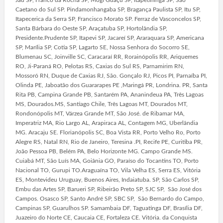
Caetano do Sul SP. Pindamonhangaba SP, Bragança Paulista SP, Itu SP,
Itapecerica da Serra SP, Francisco Morato SP. Ferraz de Vasconcelos SP,
Santa Bárbara do Oeste SP, Araçatuba SP, Hortolândia SP,
Presidente.Prudente SP, Itapevi SP, Jacareí SP, Araraquara SP, Americana
SP, Marília SP, Cotia SP, Lagarto SE, Nossa Senhora do Socorro SE,
Blumenau SC, Joinville SC, Caracaraí RR, Rorainópolis RR, Ariquemes
RO, Ji-Paraná RO, Pelotas RS, Caxias do Sul RS, Parnamirim RN,
Mossoró RN, Duque de Caxias RJ, São. Gonçalo RJ, Picos PI, Parnaíba PI,
Olinda PE, Jaboatão dos Guararapes PE ,Maringá PR, Londrina. PR, Santa
Rita PB, Campina Grande PB, Santarém PA, Ananindeua PA, Três Lagoas
MS, Dourados.MS, Santiago Chile, Três Lagoas MT, Dourados MT,
Rondonópolis MT, Várzea Grande MT, São José. de Ribamar MA,
Imperatriz MA, Rio Largo AL, Arapiraca AL, Contagem MG, Uberlândia
MG. Aracaju SE. Florianópolis SC, Boa Vista RR, Porto Velho Ro, Porto
Alegre RS, Natal RN, Rio de Janeiro, Teresina .PI, Recife PE, Curitiba PR,
João Pessoa PB, Belém PA, Belo Horizonte MG. Campo Grande MS.
Cuiabá MT, São Luís MA, Goiânia GO, Paraíso do Tocantins TO, Porto
Nacional TO, Gurupi TO.Araguaína TO, Vila Velha ES, Serra ES, Vitória
ES, Montevideu Uruguay, Buenos Aires, Indaiatuba. SP, São Carlos SP,
Embu das Artes SP, Barueri SP, Ribeirão Preto SP, SJC SP, São José dos
Campos. Osasco SP, Santo André SP, SBC SP, São Bernardo do Campo,
Campinas SP, Guarulhos SP. Samambaia DF, Taguatinga DF, Brasília DF,
Juazeiro do Norte CE, Caucaia CE, Fortaleza CE. Vitória. da Conquista