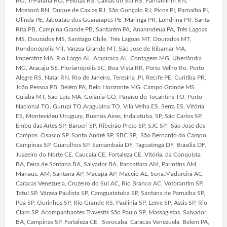
RO, Ji-Paraná RO, Pelotas RS, Caxias do Sul RS, Parnamirim RN,
Mossoró RN, Duque de Caxias RJ, São Gonçalo RJ, Picos PI, Parnaíba PI,
Olinda PE, Jaboatão dos Guararapes PE ,Maringá PR, Londrina PR, Santa
Rita PB, Campina Grande PB, Santarém PA, Ananindeua PA, Três Lagoas
MS, Dourados MS, Santiago Chile, Três Lagoas MT, Dourados MT,
Rondonópolis MT, Várzea Grande MT, São José de Ribamar MA,
Imperatriz MA, Rio Largo AL, Arapiraca AL, Contagem MG, Uberlândia
MG, Aracaju SE. Florianópolis SC, Boa Vista RR, Porto Velho Ro, Porto
Alegre RS, Natal RN, Rio de Janeiro, Teresina .PI, Recife PE, Curitiba PR,
João Pessoa PB, Belém PA, Belo Horizonte MG, Campo Grande MS.
Cuiabá MT, São Luís MA, Goiânia GO, Paraíso do Tocantins TO, Porto
Nacional TO, Gurupi TO.Araguaína TO, Vila Velha ES, Serra ES, Vitória
ES, Montevideu Uruguay, Buenos Aires, Indaiatuba. SP, São Carlos SP,
Embu das Artes SP, Barueri SP, Ribeirão Preto SP, SJC SP, São José dos
Campos. Osasco SP, Santo André SP, SBC SP, São Bernardo do Campo,
Campinas SP, Guarulhos SP. Samambaia DF, Taguatinga DF, Brasília DF,
Juazeiro do Norte CE, Caucaia CE, Fortaleza CE. Vitória. da Conquista
BA, Feira de Santana BA, Salvador BA, Itacoatiara AM, Parintins AM,
Manaus. AM, Santana AP, Macapá AP, Maceió AL, Sena.Madureira AC,
Caracas Venezuela, Cruzeiro do Sul AC, Rio Branco AC, Votorantim SP,
Tatuí SP, Várzea Paulista SP, Caraguatatuba SP, Santana de Parnaíba SP,
Poá SP, Ourinhos SP, Rio Grande RS, Paulinia SP, Leme SP, Assis SP, Rio
Claro SP, Acompanhantes Travestis São Paulo SP, Massagistas. Salvador
BA, Campinas SP, Fortaleza CE, Sorocaba, Caracas Venezuela, Belem PA,