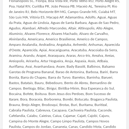
Florianópolis SC. Floripa, Boa Vista RR, Porto Velho RO, Porto Alegre RS,
Poa, Natal RN, Curitiba PR, João Pessoa PB, Maceió AL, Teresina PI, Rio
de Janeiro RJ, Belo Horizonte BH MG, Campo Grande MS, Cuiabá MT,
São Luis MA, Vitória ES, Macapá AP, Adamantina, Adolfo, Aguai, Aguas
da Prata, Aguas de Lindoia, Aguas de Santa Barbara, Aguas de Sao Pedro,
Agudos, Alambari, Alfredo Marcondes, Altair, Altinopolis, Alto Alegre,
Aluminio, Alvares Florence, Alvares Machado, Alvaro de Carvalho,
Alvinlandia, Americana, Americo Brasiliense, Americo de Campos,
Amparo Analandia, Andradina, Angatuba, Anhembi, Anhumas, Aparecida
d'Oeste, Aparecida, Apiai, Aracariguama, Aracatuba, Aracoiaba da Serra,
Aramina, Arandu, Arapei, Araraquara, Araras, Arco-Iris, Arealva, Areias,
Areiopolis, Ariranha, Artur Nogueira, Aruja, Aspasia, Assis, Atibaia,
Auriflama, Avai, Avanhandava, Avare, Bady Bassitt, Balbinos, Balsamo
Garotas de Programa Bananal, Barao de Antonina, Barbosa, Bariri, Barra
Bonita, Barra do Chapeu, Barra do Turvo. Barretos, Barrinha, Barueri,
Bastos, Batatais, Bauru, Bebedouro, Bento de Abreu, Bernardino de
Campos. Bertioga, Bilac, Birigui, Biritiba-Mirim, Boa Esperanca do Sul,
Bocaina, Bofete, Boituva. Bom Jesus dos Perdoes, Bom Sucesso de
Itarare, Bora, Boraceia, Borborema, Borebi, Botucatu. Braganca Paulista,
Brauna, Brejo Alegre, Brodosqui, Brotas, Buri, Buritama, Buritizal,
Cabralia Paulista, Cabreuva, Cacapava, Cachoeira Paulista, Caconde,
Cafelandia, Caiabu, Caieiras, Caiua, Cajamar, Cajati, Cajobi, Cajuru,
Campina do Monte Alegre, Campo Limpo Paulista, Campos Novos
Paulista, Campos do Jordao, Cananeia, Canas, Candido Mota, Candido