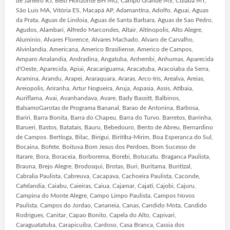
de Janeiro RJ, Belo Horizonte BH MG, Campo Grande MS, Cuiabá MT,
São Luis MA, Vitória ES, Macapá AP, Adamantina, Adolfo, Aguai, Aguas
da Prata, Aguas de Lindoia, Aguas de Santa Barbara, Aguas de Sao Pedro,
Agudos, Alambari, Alfredo Marcondes, Altair, Altinopolis, Alto Alegre,
Aluminio, Alvares Florence, Alvares Machado, Alvaro de Carvalho,
Alvinlandia, Americana, Americo Brasiliense, Americo de Campos,
Amparo Analandia, Andradina, Angatuba, Anhembi, Anhumas, Aparecida
d'Oeste, Aparecida, Apiai, Aracariguama, Aracatuba, Aracoiaba da Serra,
Aramina, Arandu, Arapei, Araraquara, Araras, Arco-Iris, Arealva, Areias,
Areiopolis, Ariranha, Artur Nogueira, Aruja, Aspasia, Assis, Atibaia,
Auriflama, Avai, Avanhandava, Avare, Bady Bassitt, Balbinos,
BalsamoGarotas de Programa Bananal, Barao de Antonina, Barbosa,
Bariri, Barra Bonita, Barra do Chapeu, Barra do Turvo. Barretos, Barrinha,
Barueri, Bastos, Batatais, Bauru, Bebedouro, Bento de Abreu, Bernardino
de Campos. Bertioga, Bilac, Birigui, Biritiba-Mirim, Boa Esperanca do Sul,
Bocaina, Bofete, Boituva.Bom Jesus dos Perdoes, Bom Sucesso de
Itarare, Bora, Boraceia, Borborema, Borebi, Botucatu. Braganca Paulista,
Brauna, Brejo Alegre, Brodosqui, Brotas, Buri, Buritama, Buritizal,
Cabralia Paulista, Cabreuva, Cacapava, Cachoeira Paulista, Caconde,
Cafelandia, Caiabu, Caieiras, Caiua, Cajamar, Cajati, Cajobi, Cajuru,
Campina do Monte Alegre, Campo Limpo Paulista, Campos Novos
Paulista, Campos do Jordao, Cananeia, Canas, Candido Mota, Candido
Rodrigues, Canitar, Capao Bonito, Capela do Alto, Capivari,
Caraguatatuba, Carapicuiba, Cardoso, Casa Branca, Cassia dos