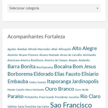
G
a
r
o
t
a
Acompanhantes Fortaleza
s
d
e
Alto Alegre
Agudos
Alambari
Alfredo Marcondes
Altair
Altinopolis
P
Aluminio
Alvares Florence
Alvares Machado
Alvaro de Carvalho
Alvinlandia
r
Americana
Americo Brasiliense
Americo de Campos
Amparo
Analandia
o
Barra Bonita
Bocaina
Bom Jesus
g
Boa Esperança
r
Borborema
Eldorado
Elias Fausto
Elisiario
a
Embauba
Itaporanga
Jardinopolis
Guaira
Guaraci
m
a
Ouro Branco
Monte Castelo
Novo Horizonte
Ouro Verde
S
Paraíso
Rio Claro
Pinhalzinho
Praia Grande
Presidente Juscelino
a
l
Sao Francisco
Saltinho
Santa Terezinha
Sao Carlos
v