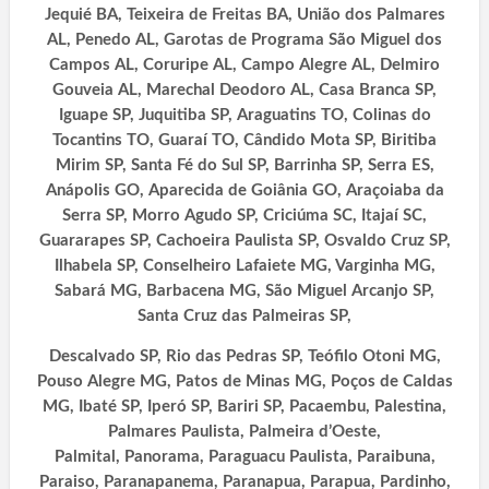
Jequié BA, Teixeira de Freitas BA, União dos Palmares
AL, Penedo AL, Garotas de Programa São Miguel dos
Campos AL, Coruripe AL, Campo Alegre AL, Delmiro
Gouveia AL, Marechal Deodoro AL, Casa Branca SP,
Iguape SP, Juquitiba SP, Araguatins TO, Colinas do
Tocantins TO, Guaraí TO, Cândido Mota SP, Biritiba
Mirim SP, Santa Fé do Sul SP, Barrinha SP, Serra ES,
Anápolis GO, Aparecida de Goiânia GO, Araçoiaba da
Serra SP, Morro Agudo SP, Criciúma SC, Itajaí SC,
Guararapes SP, Cachoeira Paulista SP, Osvaldo Cruz SP,
Ilhabela SP, Conselheiro Lafaiete MG, Varginha MG,
Sabará MG, Barbacena MG, São Miguel Arcanjo SP,
Santa Cruz das Palmeiras SP,
Descalvado SP, Rio das Pedras SP, Teófilo Otoni MG,
Pouso Alegre MG, Patos de Minas MG, Poços de Caldas
MG, Ibaté SP, Iperó SP, Bariri SP,
Pacaembu, Palestina,
Palmares Paulista, Palmeira d’Oeste,
Palmital,
Panorama, Paraguacu Paulista, Paraibuna,
Paraiso, Paranapanema, Paranapua, Parapua, Pardinho,