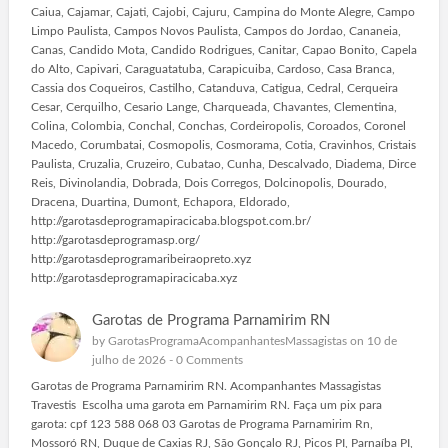
Caiua, Cajamar, Cajati, Cajobi, Cajuru, Campina do Monte Alegre, Campo
Limpo Paulista, Campos Novos Paulista, Campos do Jordao, Cananeia,
Canas, Candido Mota, Candido Rodrigues, Canitar, Capao Bonito, Capela
do Alto, Capivari, Caraguatatuba, Carapicuiba, Cardoso, Casa Branca,
Cassia dos Coqueiros, Castilho, Catanduva, Catigua, Cedral, Cerqueira
Cesar, Cerquilho, Cesario Lange, Charqueada, Chavantes, Clementina,
Colina, Colombia, Conchal, Conchas, Cordeiropolis, Coroados, Coronel
Macedo, Corumbatai, Cosmopolis, Cosmorama, Cotia, Cravinhos, Cristais
Paulista, Cruzalia, Cruzeiro, Cubatao, Cunha, Descalvado, Diadema, Dirce
Reis, Divinolandia, Dobrada, Dois Corregos, Dolcinopolis, Dourado,
Dracena, Duartina, Dumont, Echapora, Eldorado,
http://garotasdeprogramapiracicaba.blogspot.com.br/
http://garotasdeprogramasp.org/
http://garotasdeprogramaribeiraopreto.xyz
http://garotasdeprogramapiracicaba.xyz
Garotas de Programa Parnamirim RN
by
GarotasProgramaAcompanhantesMassagistas
on 10 de
julho de 2026 -
0 Comments
Garotas de Programa Parnamirim RN. Acompanhantes Massagistas
Travestis Escolha uma garota em Parnamirim RN. Faça um pix para
garota: cpf 123 588 068 03 Garotas de Programa Parnamirim Rn,
Mossoró RN, Duque de Caxias RJ, São Gonçalo RJ, Picos PI, Parnaíba PI,