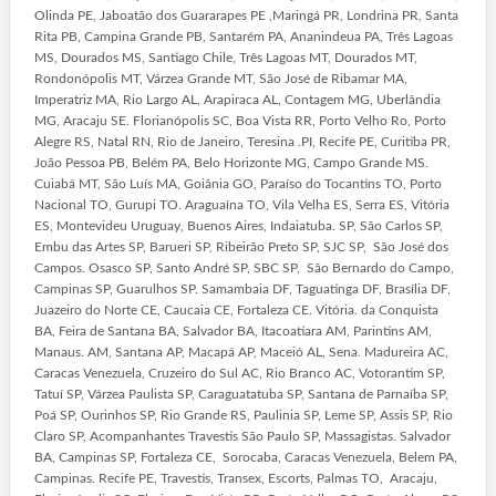
Olinda PE, Jaboatão dos Guararapes PE ,Maringá PR, Londrina PR, Santa
Rita PB, Campina Grande PB, Santarém PA, Ananindeua PA, Três Lagoas
MS, Dourados MS, Santiago Chile, Três Lagoas MT, Dourados MT,
Rondonópolis MT, Várzea Grande MT, São José de Ribamar MA,
Imperatriz MA, Rio Largo AL, Arapiraca AL, Contagem MG, Uberlândia
MG, Aracaju SE. Florianópolis SC, Boa Vista RR, Porto Velho Ro, Porto
Alegre RS, Natal RN, Rio de Janeiro, Teresina .PI, Recife PE, Curitiba PR,
João Pessoa PB, Belém PA, Belo Horizonte MG, Campo Grande MS.
Cuiabá MT, São Luís MA, Goiânia GO, Paraíso do Tocantins TO, Porto
Nacional TO, Gurupi TO. Araguaína TO, Vila Velha ES, Serra ES, Vitória
ES, Montevideu Uruguay, Buenos Aires, Indaiatuba. SP, São Carlos SP,
Embu das Artes SP, Barueri SP, Ribeirão Preto SP, SJC SP, São José dos
Campos. Osasco SP, Santo André SP, SBC SP, São Bernardo do Campo,
Campinas SP, Guarulhos SP. Samambaia DF, Taguatinga DF, Brasília DF,
Juazeiro do Norte CE, Caucaia CE, Fortaleza CE. Vitória. da Conquista
BA, Feira de Santana BA, Salvador BA, Itacoatiara AM, Parintins AM,
Manaus. AM, Santana AP, Macapá AP, Maceió AL, Sena. Madureira AC,
Caracas Venezuela, Cruzeiro do Sul AC, Rio Branco AC, Votorantim SP,
Tatuí SP, Várzea Paulista SP, Caraguatatuba SP, Santana de Parnaíba SP,
Poá SP, Ourinhos SP, Rio Grande RS, Paulinia SP, Leme SP, Assis SP, Rio
Claro SP, Acompanhantes Travestis São Paulo SP, Massagistas. Salvador
BA, Campinas SP, Fortaleza CE, Sorocaba, Caracas Venezuela, Belem PA,
Campinas. Recife PE, Travestis, Transex, Escorts, Palmas TO, Aracaju,