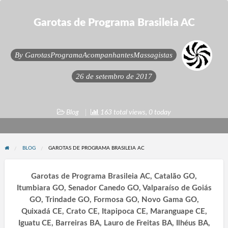
Garotas de Programa Brasileia AC
By
GarotasProgramaAcompanhantesMassagistas
26 de setembro de 2017
Blog
163 total views, 0 today
BLOG
GAROTAS DE PROGRAMA BRASILEIA AC
Garotas de Programa Brasileia AC, Catalão GO,
Itumbiara GO, Senador Canedo GO, Valparaíso de Goiás
GO, Trindade GO, Formosa GO, Novo Gama GO,
Quixadá CE, Crato CE, Itapipoca CE, Maranguape CE,
Iguatu CE, Barreiras BA, Lauro de Freitas BA, Ilhéus BA,