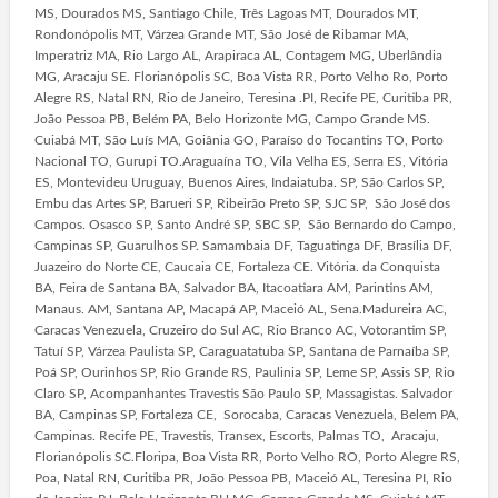
MS, Dourados MS, Santiago Chile, Três Lagoas MT, Dourados MT,
Rondonópolis MT, Várzea Grande MT, São José de Ribamar MA,
Imperatriz MA, Rio Largo AL, Arapiraca AL, Contagem MG, Uberlândia
MG, Aracaju SE. Florianópolis SC, Boa Vista RR, Porto Velho Ro, Porto
Alegre RS, Natal RN, Rio de Janeiro, Teresina .PI, Recife PE, Curitiba PR,
João Pessoa PB, Belém PA, Belo Horizonte MG, Campo Grande MS.
Cuiabá MT, São Luís MA, Goiânia GO, Paraíso do Tocantins TO, Porto
Nacional TO, Gurupi TO.Araguaína TO, Vila Velha ES, Serra ES, Vitória
ES, Montevideu Uruguay, Buenos Aires, Indaiatuba. SP, São Carlos SP,
Embu das Artes SP, Barueri SP, Ribeirão Preto SP, SJC SP, São José dos
Campos. Osasco SP, Santo André SP, SBC SP, São Bernardo do Campo,
Campinas SP, Guarulhos SP. Samambaia DF, Taguatinga DF, Brasília DF,
Juazeiro do Norte CE, Caucaia CE, Fortaleza CE. Vitória. da Conquista
BA, Feira de Santana BA, Salvador BA, Itacoatiara AM, Parintins AM,
Manaus. AM, Santana AP, Macapá AP, Maceió AL, Sena.Madureira AC,
Caracas Venezuela, Cruzeiro do Sul AC, Rio Branco AC, Votorantim SP,
Tatuí SP, Várzea Paulista SP, Caraguatatuba SP, Santana de Parnaíba SP,
Poá SP, Ourinhos SP, Rio Grande RS, Paulinia SP, Leme SP, Assis SP, Rio
Claro SP, Acompanhantes Travestis São Paulo SP, Massagistas. Salvador
BA, Campinas SP, Fortaleza CE, Sorocaba, Caracas Venezuela, Belem PA,
Campinas. Recife PE, Travestis, Transex, Escorts, Palmas TO, Aracaju,
Florianópolis SC.Floripa, Boa Vista RR, Porto Velho RO, Porto Alegre RS,
Poa, Natal RN, Curitiba PR, João Pessoa PB, Maceió AL, Teresina PI, Rio