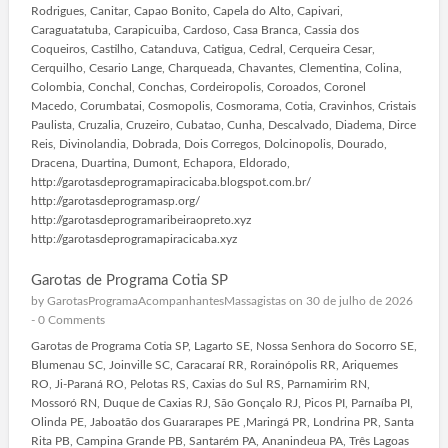
Rodrigues, Canitar, Capao Bonito, Capela do Alto, Capivari,
Caraguatatuba, Carapicuiba, Cardoso, Casa Branca, Cassia dos
Coqueiros, Castilho, Catanduva, Catigua, Cedral, Cerqueira Cesar,
Cerquilho, Cesario Lange, Charqueada, Chavantes, Clementina, Colina,
Colombia, Conchal, Conchas, Cordeiropolis, Coroados, Coronel
Macedo, Corumbatai, Cosmopolis, Cosmorama, Cotia, Cravinhos, Cristais
Paulista, Cruzalia, Cruzeiro, Cubatao, Cunha, Descalvado, Diadema, Dirce
Reis, Divinolandia, Dobrada, Dois Corregos, Dolcinopolis, Dourado,
Dracena, Duartina, Dumont, Echapora, Eldorado,
http://garotasdeprogramapiracicaba.blogspot.com.br/
http://garotasdeprogramasp.org/
http://garotasdeprogramaribeiraopreto.xyz
http://garotasdeprogramapiracicaba.xyz
Garotas de Programa Cotia SP
by
GarotasProgramaAcompanhantesMassagistas
on 30 de julho de 2026
-
0 Comments
Garotas de Programa Cotia SP, Lagarto SE, Nossa Senhora do Socorro SE,
Blumenau SC, Joinville SC, Caracaraí RR, Rorainópolis RR, Ariquemes
RO, Ji-Paraná RO, Pelotas RS, Caxias do Sul RS, Parnamirim RN,
Mossoró RN, Duque de Caxias RJ, São Gonçalo RJ, Picos PI, Parnaíba PI,
Olinda PE, Jaboatão dos Guararapes PE ,Maringá PR, Londrina PR, Santa
Rita PB, Campina Grande PB, Santarém PA, Ananindeua PA, Três Lagoas