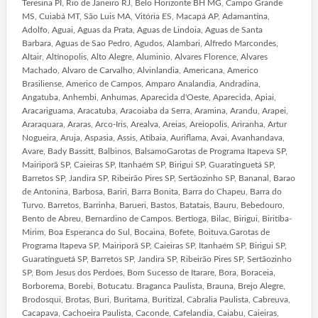
Teresina PI, Rio de Janeiro RJ, Belo Horizonte BH MG, Campo Grande
MS, Cuiabá MT, São Luis MA, Vitória ES, Macapá AP, Adamantina,
Adolfo, Aguai, Aguas da Prata, Aguas de Lindoia, Aguas de Santa
Barbara, Aguas de Sao Pedro, Agudos, Alambari, Alfredo Marcondes,
Altair, Altinopolis, Alto Alegre, Aluminio, Alvares Florence, Alvares
Machado, Alvaro de Carvalho, Alvinlandia, Americana, Americo
Brasiliense, Americo de Campos, Amparo Analandia, Andradina,
Angatuba, Anhembi, Anhumas, Aparecida d'Oeste, Aparecida, Apiai,
Aracariguama, Aracatuba, Aracoiaba da Serra, Aramina, Arandu, Arapei,
Araraquara, Araras, Arco-Iris, Arealva, Areias, Areiopolis, Ariranha, Artur
Nogueira, Aruja, Aspasia, Assis, Atibaia, Auriflama, Avai, Avanhandava,
Avare, Bady Bassitt, Balbinos, BalsamoGarotas de Programa Itapeva SP,
Mairiporã SP, Caieiras SP, Itanhaém SP, Birigui SP, Guaratinguetá SP,
Barretos SP, Jandira SP, Ribeirão Pires SP, Sertãozinho SP, Bananal, Barao
de Antonina, Barbosa, Bariri, Barra Bonita, Barra do Chapeu, Barra do
Turvo. Barretos, Barrinha, Barueri, Bastos, Batatais, Bauru, Bebedouro,
Bento de Abreu, Bernardino de Campos. Bertioga, Bilac, Birigui, Biritiba-
Mirim, Boa Esperanca do Sul, Bocaina, Bofete, Boituva.Garotas de
Programa Itapeva SP, Mairiporã SP, Caieiras SP, Itanhaém SP, Birigui SP,
Guaratinguetá SP, Barretos SP, Jandira SP, Ribeirão Pires SP, Sertãozinho
SP, Bom Jesus dos Perdoes, Bom Sucesso de Itarare, Bora, Boraceia,
Borborema, Borebi, Botucatu. Braganca Paulista, Brauna, Brejo Alegre,
Brodosqui, Brotas, Buri, Buritama, Buritizal, Cabralia Paulista, Cabreuva,
Cacapava, Cachoeira Paulista, Caconde, Cafelandia, Caiabu, Caieiras,