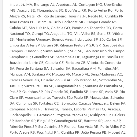
Imperatriz MA, Rio Largo AL, Arapiraca AL, Contagem MG, Uberlândia
MG. Aracaju SE. Florianópolis SC, Boa Vista RR, Porto Velho Ro, Porto
Alegre RS, Natal RN, Rio de Janeiro, Teresina .PI, Recife PE, Curitiba PR,
João Pessoa PB, Belém PA, Belo Horizonte MG. Campo Grande MS.
Cuiabá MT, São Luís MA, Goiânia GO, Paraíso do Tocantins TO, Porto
Nacional TO, Gurupi TO.Araguaína TO, Vila Velha ES, Serra ES, Vitória
ES, Montevideu Uruguay, Buenos Aires, Indaiatuba. SP, São Carlos SP,
Embu das Artes SP, Barueri SP, Ribeirão Preto SP, SJC SP, São José dos
Campos. Osasco SP, Santo André SP, SBC SP, São Bernardo do Campo,
Campinas SP, Guarulhos SP. Samambaia DF, Taguatinga DF, Brasília DF,
Juazeiro do Norte CE, Caucaia CE, Fortaleza CE. Vitória. da Conquista
BA, Feira de Santana BA, Salvador BA, Itacoatiara AM, Parintins AM,
Manaus. AM, Santana AP, Macapá AP, Maceió AL, Sena.Madureira AC,
Caracas Venezuela, Cruzeiro do Sul AC, Rio Branco AC, Votorantim SP,
Tatuí SP, Várzea Paulista SP, Caraguatatuba SP, Santana de Parnaíba SP,
Poá SP, Ourinhos SP, Rio Grande RS, Paulinia SP, Leme SP, Assis SP, Rio
Claro SP, Acompanhantes Travestis São Paulo SP, Massagistas. Salvador
BA, Campinas SP, Fortaleza CE, Sorocaba, Caracas Venezuela, Belem PA,
Campinas. Recife PE, Travestis, Transex, Escorts, Palmas TO, Aracaju,
Florianópolis SC.Garotas de Programa Itapeva SP, Mairiporã SP, Caieiras
SP, Itanhaém SP, Birigui SP, Guaratinguetá SP, Barretos SP, Jandira SP,
Ribeirão Pires SP, Sertãozinho SP, Floripa, Boa Vista RR, Porto Velho RO,
Porto Alegre RS, Poa, Natal RN, Curitiba PR, João Pessoa PB, Maceió AL,