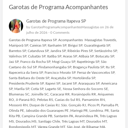
Garotas de Programa Acompanhantes
Garotas de Programa Itapeva SP
by
GarotasProgramaAcompanhantesMassagistas
on 26 de
julho de 2026 -
0 Comments
Garotas de Programa Itapeva SP. Acompanhantes Massagistas Travestis,
Mairiporã SP, Caieiras SP, Itanhaém SP, Birigui SP, Guaratinguetá SP,
Barretos SP, Catanduva SP, Jandira SP, Ribeirão Pires SP, Sertãozinho SP,
Valinhos SP, Cubatão SP, Itatiba SP, Araras SP, Atibaia SP, Botucatu SP,
Jaú SP, Franco da Rocha SP, Mogi Guaçu SP, Itapetininga SP, São
Caetano do Sul SP. Pindamonhangaba SP, Bragança Paulista SP, Itu SP,
Itapecerica da Serra SP, Francisco Morato SP. Ferraz de Vasconcelos SP,
Santa Bárbara do Oeste SP, Araçatuba SP, Hortolândia SP,
Presidente.Prudente SP, Itapevi SP, Jacareí SP, Araraquara SP, Americana
SP, Marília SP, Cotia SP, Lagarto SE, Nossa Senhora do Socorro SE,
Blumenau SC, Joinville SC, Caracaraí RR, Rorainópolis RR, Ariquemes
RO, Ji-Paraná RO, Pelotas RS, Caxias do Sul RS, Parnamirim RN,
Mossoró RN, Duque de Caxias RJ, São. Gonçalo RJ, Picos PI, Parnaíba PI,
Olinda PE, Jaboatão dos Guararapes PE ,Maringá PR, Londrina. PR, Santa
Rita PB, Campina Grande PB, Santarém PA, Ananindeua PA, Três Lagoas
MS, Dourados.MS, Santiago Chile, Três Lagoas MT, Dourados MT,
Rondonópolis MT, Várzea Grande MT, São José. de Ribamar MA,