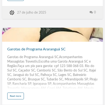
o
Itapevi SP, Jacareí SP, Araraquara SP, Americana SP, Marília SP,
u
t
Cotia SP, Lagarto SE, Nossa Senhora do Socorro SE,
G
a
Blumenau SC, Joinville SC, Caracaraí RR, Rorainópolis RR,
0
27 de julho de 2025
r
o
Ariquemes RO, Ji-Paraná RO, Pelotas RS, Caxias do Sul RS,
t
Parnamirim RN, MS, Santiago Chile, Três Lagoas MT, Dourados
a
s
MT, Rondonópolis MT, Várzea Grande MT, São José. de
d
e
Ribamar MA, Imperatriz MA, Rio Largo AL, Arapiraca AL,
P
r
Contag…
o
Garotas
g
r
de
a
m
a
Programa
Garotas de Programa Araranguá SC
I
t
Araranguá
a
t
Garotas de Programa Araranguá SC.Acompanhantes
SC
i
b
Massagistas Travestis.Escolha uma Garota Araranguá SC e
a
S
Região.Faça um pix para garota: cpf 123 588 068 03. Rio do
P
Sul SC, Caçador SC, Camboriú SC, São Bento do Sul SC, Itajaí
SC, Jaraguá do Sul SC, Palhoça SC, Lages SC, Balneário
Camboriú SC, Brusque SC, Tubarão SC, Mirandópolis SP, Piraju
SP, Rancharia SP, Igarapava SP, Acompanhantes Massagistas
Travestis, Manacapuru AM, Coari AM, Tabatinga AM, Maués
AM, Tefé AM, Manicoré AM, Humaitá AM, Iranduba AM,
a
Read more
Lábrea AM, Atalaia AL, Teotônio Vilela AL, Girau do Ponciano
b
o
AL, Pilar AL, São Luís do Quitunde AL, São Sebastião AL,
u