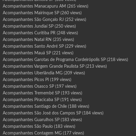
a
I
Acompanhantes Manacapuru AM
(265 views)
n
d
a
Acompanhantes Mairinque SP
(260 views)
i
a
Acompanhantes São Gonçalo RJ
(252 views)
t
u
Acompanhantes Jundiaí SP
(250 views)
b
a
Acompanhantes Curitiba PR
(248 views)
S
P
Acompanhantes Natal RN
(235 views)
Acompanhantes Santo André SP
(229 views)
Acompanhantes Mauá SP
(221 views)
Acompanhantes Garotas de Programa Cordeirópolis SP
(218 views)
Acompanhantes Vargem Grande Paulista SP
(213 views)
Acompanhantes Uberlândia MG
(209 views)
Acompanhantes Picos PI
(199 views)
Acompanhantes Osasco SP
(197 views)
Acompanhantes Tremembé SP
(193 views)
Acompanhantes Piracicaba SP
(191 views)
Acompanhantes Santiago de Chile
(188 views)
Acompanhantes São José dos Campos SP
(184 views)
Acompanhantes Guarulhos SP
(183 views)
Acompanhantes São Paulo
(183 views)
Acompanhantes Contagem MG
(177 views)