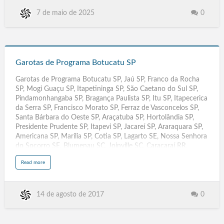
t
Maragogi AL, São José da Tapera AL, Jaboatão dos
G
a
Guararapes, Olinda, Caruaru, Paulista, Petrolina, Cabo de Santo
0
7 de maio de 2025
r
o
Agostinho, Camaragibe, Vitória de Santo Antão, Garanhuns,
t
São Lourenço da Mata, Igarassu, Abreu e Lima, Santa Cruz do
a
s
Capibaribe, Ipojuca, Serra Talhada, Araripina, Gravatá, Goiana,
d
e
Garotas
Carpina, Belo Jardim, …
P
r
de
o
Garotas de Programa Botucatu SP
g
r
Programa
a
Garotas de Programa Botucatu SP, Jaú SP, Franco da Rocha
m
Botucatu
a
SP, Mogi Guaçu SP, Itapetininga SP, São Caetano do Sul SP,
A
SP
r
Pindamonhangaba SP, Bragança Paulista SP, Itu SP, Itapecerica
a
r
da Serra SP, Francisco Morato SP, Ferraz de Vasconcelos SP,
a
n
Santa Bárbara do Oeste SP, Araçatuba SP, Hortolândia SP,
g
u
Presidente Prudente SP, Itapevi SP, Jacareí SP, Araraquara SP,
á
S
Americana SP, Marília SP, Cotia SP, Lagarto SE, Nossa Senhora
C
do Socorro SE, Blumenau SC, Joinville SC, Caracaraí RR,
Rorainópolis RR, Ariquemes RO, Ji-Paraná RO, Pelotas RS,
a
Read more
Caxias do Sul RS, Parnamirim RN, Mossoró RN, Duque de
b
o
Caxias RJ, São. Gonçalo RJ, Picos PI, Parnaíba PI, Olinda PE,
u
t
Jaboatão dos Guararapes PE ,Maringá PR, Londrina. PR, Santa
G
a
Rita PB, Campina Grande PB, Santarém PA, Ananindeua PA,
0
14 de agosto de 2017
r
o
Três Lagoas MS, Dourados.MS, Santiago Chile, Três Lagoas MT,
t
Dourados MT, Rondonópolis MT, Várzea Grande MT, São José.
a
s
de Ribamar MA, Imperatriz MA, Rio Largo AL, Arapiraca AL,
d