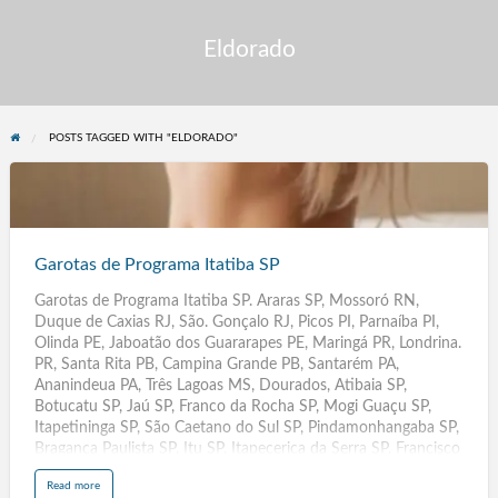
Eldorado
POSTS TAGGED WITH "ELDORADO"
Garotas
de
Programa
Garotas de Programa Itatiba SP
Itatiba
Garotas de Programa Itatiba SP. Araras SP, Mossoró RN,
SP
Duque de Caxias RJ, São. Gonçalo RJ, Picos PI, Parnaíba PI,
Olinda PE, Jaboatão dos Guararapes PE, Maringá PR, Londrina.
PR, Santa Rita PB, Campina Grande PB, Santarém PA,
Ananindeua PA, Três Lagoas MS, Dourados, Atibaia SP,
Botucatu SP, Jaú SP, Franco da Rocha SP, Mogi Guaçu SP,
Itapetininga SP, São Caetano do Sul SP, Pindamonhangaba SP,
Bragança Paulista SP, Itu SP, Itapecerica da Serra SP, Francisco
Morato SP, Ferraz de Vasconcelos SP, Santa Bárbara do Oeste
a
Read more
SP, Araçatuba SP, Hortolândia SP, Presidente Prudente SP,
b