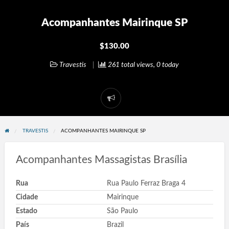
Acompanhantes Mairinque SP
$130.00
Travestis
261 total views, 0 today
Report
problem
TRAVESTIS
ACOMPANHANTES MAIRINQUE SP
Acompanhantes Massagistas Brasília
Rua
Rua Paulo Ferraz Braga 4
Cidade
Mairinque
Estado
São Paulo
País
Brazil