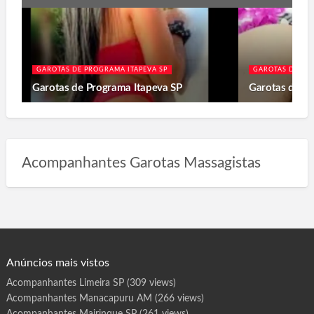
GAROTAS DE PROGRAMA ITAPEVA SP
GAROTAS DE PR
Garotas de Programa Itapeva SP
Garotas de P
Acompanhantes Garotas Massagistas
Anúncios mais vistos
Acompanhantes Limeira SP
(309 views)
Acompanhantes Manacapuru AM
(266 views)