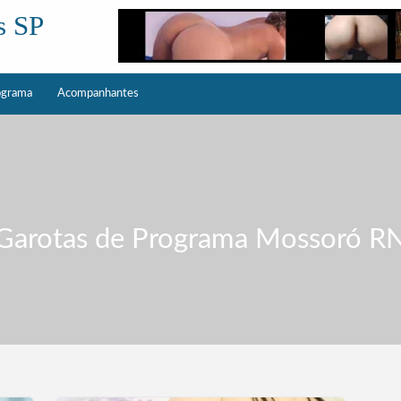
s SP
ograma
Acompanhantes
Garotas de Programa Mossoró R