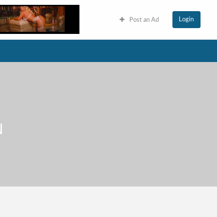
Login
Post an Ad
N