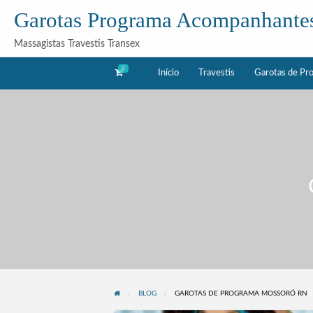
Garotas Programa Acompanhante
Massagistas Travestis Transex
0
Início
Travestis
Garotas de Pr
as
Acompanhantes
rama
BLOG
GAROTAS DE PROGRAMA MOSSORÓ RN