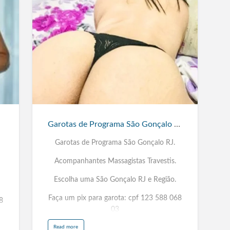
Garotas
de
Programa
São
Gonçalo
RJ
Garotas de Programa São Gonçalo RJ
Garotas de Programa São Gonçalo RJ.
Acompanhantes Massagistas Travestis.
Escolha uma São Gonçalo RJ e Região.
Faça um pix para garota: cpf 123 588 068
8
03
Picos PI, Parnaíba PI, Olinda PE, Jaboatão
a
Read more