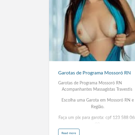
Garotas
de
Programa
Mossoró
RN
Garotas de Programa Mossoró RN
Garotas de Programa Mossoró RN
Acompanhantes Massagistas Travestis
Escolha uma Garota em Mossoró RN e
Região.
Faça um pix para garota: cpf 123 588 06
03.
a
Read more
Duque de Caxias RJ, São Gonçalo RJ,