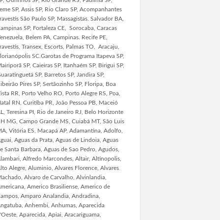
eme SP, Assis SP, Rio Claro SP, Acompanhantes
ravestis São Paulo SP, Massagistas. Salvador BA,
ampinas SP, Fortaleza CE, Sorocaba, Caracas
enezuela, Belem PA, Campinas. Recife PE,
ravestis, Transex, Escorts, Palmas TO, Aracaju,
lorianópolis SC.Garotas de Programa Itapeva SP,
airiporã SP, Caieiras SP, Itanhaém SP, Birigui SP,
uaratinguetá SP, Barretos SP, Jandira SP,
ibeirão Pires SP, Sertãozinho SP, Floripa, Boa
ista RR, Porto Velho RO, Porto Alegre RS, Poa,
atal RN, Curitiba PR, João Pessoa PB, Maceió
L, Teresina PI, Rio de Janeiro RJ, Belo Horizonte
H MG, Campo Grande MS, Cuiabá MT, São Luis
A, Vitória ES, Macapá AP, Adamantina, Adolfo,
guai, Aguas da Prata, Aguas de Lindoia, Aguas
e Santa Barbara, Aguas de Sao Pedro, Agudos,
lambari, Alfredo Marcondes, Altair, Altinopolis,
lto Alegre, Aluminio, Alvares Florence, Alvares
achado, Alvaro de Carvalho, Alvinlandia,
mericana, Americo Brasiliense, Americo de
ampos, Amparo Analandia, Andradina,
ngatuba, Anhembi, Anhumas, Aparecida
'Oeste, Aparecida, Apiai, Aracariguama,