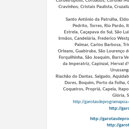
Cordeiropolis, Coroados, Coronel M
Cravinhos, Cristais Paulista, Cruza
Santo Antônio da Patrulha, Eld
Pedrito, Torres, Rio Pardo, I
Estrela, Caçapava do Sul, São Lu
Irmãos, Candelária, Frederico Westp
Palmar, Carlos Barbosa, Tri
Orleans, Guabiruba, São Lourenço d
Forquilhinha, São Joaquim, Barra Ve
da Imperatriz, Capinzal, Herval d
Urussanga
Riachão do Dantas, Salgado, Aquida
Dores, Boquim, Porto da Folha, C
Coqueiros, Propriá, Capela,
Itapo
Glória, 
http://garotasdeprogramapoa.
http://ga
http://garotasdepr
http://gar