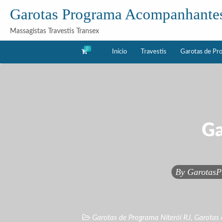
Garotas Programa Acompanhante
Massagistas Travestis Transex
0
Início
Travestis
Garotas de Pr
as
Acompanhantes
rama
Ga
By
GarotasP
Garotas de Programa Niterói RJ
,
Garotas