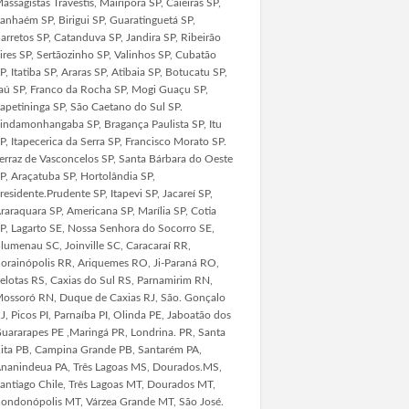
assagistas Travestis, Mairiporã SP, Caieiras SP,
tanhaém SP, Birigui SP, Guaratinguetá SP,
arretos SP, Catanduva SP, Jandira SP, Ribeirão
ires SP, Sertãozinho SP, Valinhos SP, Cubatão
P, Itatiba SP, Araras SP, Atibaia SP, Botucatu SP,
aú SP, Franco da Rocha SP, Mogi Guaçu SP,
tapetininga SP, São Caetano do Sul SP.
indamonhangaba SP, Bragança Paulista SP, Itu
P, Itapecerica da Serra SP, Francisco Morato SP.
erraz de Vasconcelos SP, Santa Bárbara do Oeste
P, Araçatuba SP, Hortolândia SP,
residente.Prudente SP, Itapevi SP, Jacareí SP,
raraquara SP, Americana SP, Marília SP, Cotia
P, Lagarto SE, Nossa Senhora do Socorro SE,
lumenau SC, Joinville SC, Caracaraí RR,
orainópolis RR, Ariquemes RO, Ji-Paraná RO,
elotas RS, Caxias do Sul RS, Parnamirim RN,
ossoró RN, Duque de Caxias RJ, São. Gonçalo
J, Picos PI, Parnaíba PI, Olinda PE, Jaboatão dos
uararapes PE ,Maringá PR, Londrina. PR, Santa
ita PB, Campina Grande PB, Santarém PA,
nanindeua PA, Três Lagoas MS, Dourados.MS,
antiago Chile, Três Lagoas MT, Dourados MT,
ondonópolis MT, Várzea Grande MT, São José.