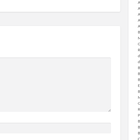
A
A
A
A
A
B
M
G
R
d
d
B
B
B
E
B
M
G
R
P
B
B
B
C