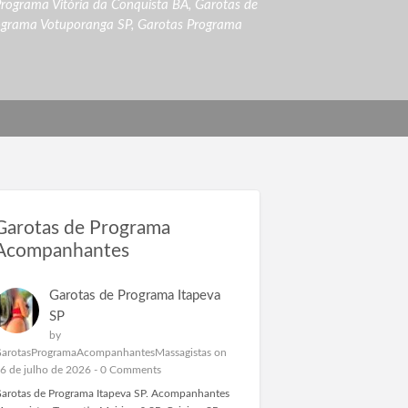
Programa Vitória da Conquista BA
,
Garotas de
ograma Votuporanga SP
,
Garotas Programa
Garotas de Programa
Acompanhantes
Garotas de Programa Itapeva
SP
by
arotasProgramaAcompanhantesMassagistas
on
6 de julho de 2026 -
0 Comments
arotas de Programa Itapeva SP. Acompanhantes