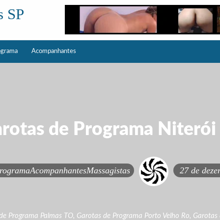
s SP
ograma
Acompanhantes
rotas de Programa Niterói
rogramaAcompanhantesMassagistas
27 de deze
 de Programa Palmas TO
,
Garotas de Programa Porto Velho Ro
,
Garotas 