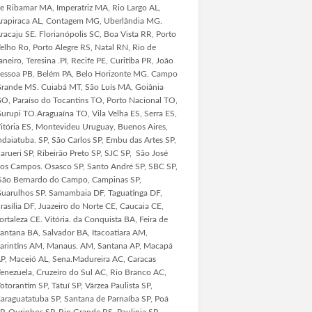
e Ribamar MA, Imperatriz MA, Rio Largo AL,
rapiraca AL, Contagem MG, Uberlândia MG.
racaju SE. Florianópolis SC, Boa Vista RR, Porto
elho Ro, Porto Alegre RS, Natal RN, Rio de
aneiro, Teresina .PI, Recife PE, Curitiba PR, João
essoa PB, Belém PA, Belo Horizonte MG. Campo
rande MS. Cuiabá MT, São Luís MA, Goiânia
O, Paraíso do Tocantins TO, Porto Nacional TO,
urupi TO.Araguaína TO, Vila Velha ES, Serra ES,
itória ES, Montevideu Uruguay, Buenos Aires,
ndaiatuba. SP, São Carlos SP, Embu das Artes SP,
arueri SP, Ribeirão Preto SP, SJC SP, São José
os Campos. Osasco SP, Santo André SP, SBC SP,
ão Bernardo do Campo, Campinas SP,
uarulhos SP. Samambaia DF, Taguatinga DF,
rasília DF, Juazeiro do Norte CE, Caucaia CE,
ortaleza CE. Vitória. da Conquista BA, Feira de
antana BA, Salvador BA, Itacoatiara AM,
arintins AM, Manaus. AM, Santana AP, Macapá
P, Maceió AL, Sena.Madureira AC, Caracas
enezuela, Cruzeiro do Sul AC, Rio Branco AC,
otorantim SP, Tatuí SP, Várzea Paulista SP,
araguatatuba SP, Santana de Parnaíba SP, Poá
P, Ourinhos SP, Rio Grande RS, Paulinia SP,