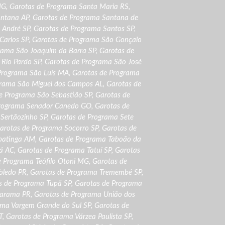
MG
,
Garotas de Programa Santa Maria RS
,
antana AP
,
Garotas de Programa Santana de
 André SP
,
Garotas de Programa Santos SP
,
Carlos SP
,
Garotas de Programa São Gonçalo
rama São Joaquim da Barra SP
,
Garotas de
 Rio Pardo SP
,
Garotas de Programa São José
Programa São Luís MA
,
Garotas de Programa
grama São Miguel dos Campos AL
,
Garotas de
e Programa São Sebastião SP
,
Garotas de
Programa Senador Canedo GO
,
Garotas de
Sertãozinho SP
,
Garotas de Programa Sete
arotas de Programa Socorro SP
,
Garotas de
batinga AM
,
Garotas de Programa Taboão da
á AC
,
Garotas de Programa Tatuí SP
,
Garotas
e Programa Teófilo Otoni MG
,
Garotas de
oledo PR
,
Garotas de Programa Tremembé SP
,
s de Programa Tupã SP
,
Garotas de Programa
uarama PR
,
Garotas de Programa União dos
ama Vargem Grande do Sul SP
,
Garotas de
T
,
Garotas de Programa Várzea Paulista SP
,