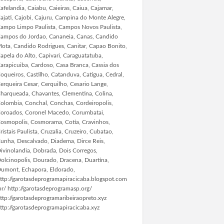
afelandia, Caiabu, Caieiras, Caiua, Cajamar,
ajati, Cajobi, Cajuru, Campina do Monte Alegre,
ampo Limpo Paulista, Campos Novos Paulista,
ampos do Jordao, Cananeia, Canas, Candido
ota, Candido Rodrigues, Canitar, Capao Bonito,
apela do Alto, Capivari, Caraguatatuba,
arapicuiba, Cardoso, Casa Branca, Cassia dos
oqueiros, Castilho, Catanduva, Catigua, Cedral,
erqueira Cesar, Cerquilho, Cesario Lange,
harqueada, Chavantes, Clementina, Colina,
olombia, Conchal, Conchas, Cordeiropolis,
oroados, Coronel Macedo, Corumbatai,
osmopolis, Cosmorama, Cotia, Cravinhos,
ristais Paulista, Cruzalia, Cruzeiro, Cubatao,
unha, Descalvado, Diadema, Dirce Reis,
ivinolandia, Dobrada, Dois Corregos,
olcinopolis, Dourado, Dracena, Duartina,
umont, Echapora, Eldorado,
ttp://garotasdeprogramapiracicaba.blogspot.com
br/ http://garotasdeprogramasp.org/
ttp://garotasdeprogramaribeiraopreto.xyz
ttp://garotasdeprogramapiracicaba.xyz