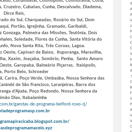
acedo, Corumbatai, Cosmopolis, Cosmorama, Cotia,
d
lia, Cruzeiro, Cubatao, Cunha, Descalvado, Diadema,
A
Dirce Reis,
A
orado do Sul, Charqueadas, Rosário do Sul, Dom
V
J
taqui, Portão,
Igrejinha, Gramado, Garibaldi,
P
iz Gonzaga, Palmeira das Missões, Teutônia, Dois
G
halen, Soledade, Flores da Cunha, Santa Vitória do
G
unfo, Nova Santa Rita, Três Coroas, Lagoa.
G
o Oeste, Capivari de Baixo, Ituporanga, Maravilha,
V
lha, Xaxim, Joaçaba,
Sombrio, Penha, Santo Amaro
I
B
’Oeste, Garopaba, Balneário Piçarras, Itaiópolis,
d
, Porto Belo, Schroeder
S
bã,
Carira, Poço Verde, Umbaúba, Nossa Senhora das
G
anindé de São Francisco, Laranjeiras, Barra dos
B
ranga d’Ajuda, Poço Redondo, Nossa Senhora da
F
Simão Dias, Itabaianinha
S
com.br/garotas-de-programa-belford-roxo-rj/
P
A
rotadeprogramasp.com.br
V
V
ogramapiracicaba.blogspot.com.br/
C
otasdeprogramamaceio.xyz
S