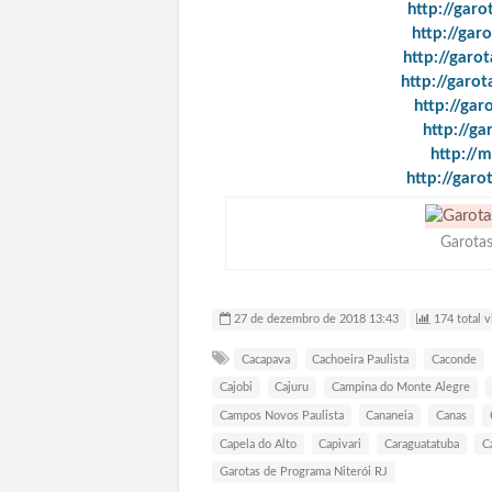
http://gar
http://gar
http://garo
http://garo
http://ga
http://g
http://
http://gar
Garotas
27 de dezembro de 2018 13:43
174 total v
Cacapava
Cachoeira Paulista
Caconde
Cajobi
Cajuru
Campina do Monte Alegre
Campos Novos Paulista
Cananeia
Canas
Capela do Alto
Capivari
Caraguatatuba
C
Garotas de Programa Niterói RJ