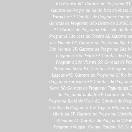
Rio Branco AC
,
Garotas de Programa RJ
,
Garotas de Programa Santa Rita do Passa 
Parnaíba SP
,
Garotas de Programa Santar
Garotas de Programa São Bento do Sul SC
,
G
RJ
,
Garotas de Programa São João da Boa 
Programa São José da Tapera AL
,
Garotas d
dos Pinhais PR
,
Garotas de Programa São L
São Manuel SP
,
Garotas de Programa São M
Programa São Pedro SP
,
Garotas de Pro
Programa São Vicente SP
,
Garotas de Pr
Programa Serra ES
,
Garotas de Programa 
Lagoas MG
,
Garotas de Programa SJ Rio Pr
Programa Sorocaba SP
,
Garotas de Program
Serra SP
,
Garotas de Programa Taguatinga 
de Programa Taubaté SP
,
Garotas de Pr
Programa Teotônio Vilela AL
,
Garotas de Prog
Garotas de Programa Três Lagoas MS
,
Garot
Ubatuba SP
,
Garotas de Programa Ubera
Palmares AL
,
Garotas de Programa Valin
Programa Vargem Grande Paulista SP
,
Gar