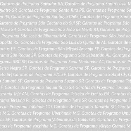
Garotas de Programa Salvador BA
,
Garotas de Programa Santa Luzia 
Quatro SP
,
Garotas de Programa Santa Rita PB
,
Garotas de Programa S
ém PA
,
Garotas de Programa Santiago Chile
,
Garotas de Programa Santo
arotas de Programa São Caetano do Sul SP
,
Garotas de Programa São 
Vista SP
,
Garotas de Programa São João de Meriti RJ
,
Garotas de Prog
e Programa São José de Ribamar MA
,
Garotas de Programa São José do
eopoldo RS
,
Garotas de Programa São Luís do Quitunde AL
,
Garotas de 
ateus ES
,
Garotas de Programa São Miguel Arcanjo SP
,
Garotas de Pro
grama São Roque SP
,
Garotas de Programa São Sebastião AL
,
Garotas d
ograma SBC SP
,
Garotas de Programa Sena Madureira AC
,
Garotas de 
Serra Negra SP
,
Garotas de Programa Serrana SP
,
Garotas de Programa 
eto SP
,
Garotas de Programa SJC SP
,
Garotas de Programa Sobral CE
,
G
a Sumaré SP
,
Garotas de Programa Suzano SP
,
Garotas de Programa Ta
DF
,
Garotas de Programa Taquaritinga SP
,
Garotas de Programa Tarauac
ograma Tefé AM
,
Garotas de Programa Teixeira de Freitas BA
,
Garotas d
rama Teresina PI
,
Garotas de Programa Tietê SP
,
Garotas de Programa T
as de Programa Trindade GO
,
Garotas de Programa Tubarão SC
,
Garota
ba MG
,
Garotas de Programa Uberlândia MG
,
Garotas de Programa Um
hos SP
,
Garotas de Programa Valparaíso de Goiás GO
,
Garotas de Progr
otas de Programa Varginha MG
,
Garotas de Programa Várzea Grande M