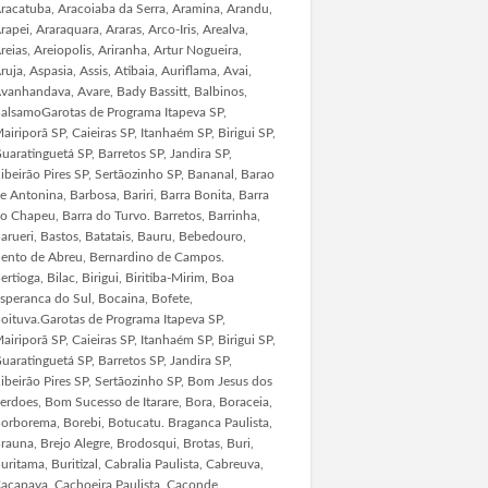
racatuba, Aracoiaba da Serra, Aramina, Arandu,
rapei, Araraquara, Araras, Arco-Iris, Arealva,
reias, Areiopolis, Ariranha, Artur Nogueira,
ruja, Aspasia, Assis, Atibaia, Auriflama, Avai,
vanhandava, Avare, Bady Bassitt, Balbinos,
alsamoGarotas de Programa Itapeva SP,
airiporã SP, Caieiras SP, Itanhaém SP, Birigui SP,
uaratinguetá SP, Barretos SP, Jandira SP,
ibeirão Pires SP, Sertãozinho SP, Bananal, Barao
e Antonina, Barbosa, Bariri, Barra Bonita, Barra
o Chapeu, Barra do Turvo. Barretos, Barrinha,
arueri, Bastos, Batatais, Bauru, Bebedouro,
ento de Abreu, Bernardino de Campos.
ertioga, Bilac, Birigui, Biritiba-Mirim, Boa
speranca do Sul, Bocaina, Bofete,
oituva.Garotas de Programa Itapeva SP,
airiporã SP, Caieiras SP, Itanhaém SP, Birigui SP,
uaratinguetá SP, Barretos SP, Jandira SP,
ibeirão Pires SP, Sertãozinho SP, Bom Jesus dos
erdoes, Bom Sucesso de Itarare, Bora, Boraceia,
orborema, Borebi, Botucatu. Braganca Paulista,
rauna, Brejo Alegre, Brodosqui, Brotas, Buri,
uritama, Buritizal, Cabralia Paulista, Cabreuva,
acapava, Cachoeira Paulista, Caconde,