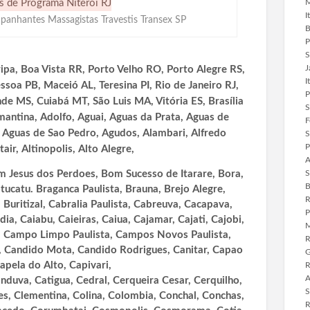
M
I
anhantes Massagistas Travestis Transex SP
B
P
S
J
ipa, Boa Vista RR, Porto Velho RO, Porto Alegre RS,
I
ssoa PB, Maceió AL, Teresina PI, Rio de Janeiro RJ,
P
 MS, Cuiabá MT, São Luis MA, Vitória ES, Brasília
S
ntina, Adolfo, Aguai, Aguas da Prata, Aguas de
F
, Aguas de Sao Pedro, Agudos, Alambari, Alfredo
S
P
air, Altinopolis, Alto Alegre,
A
S
 Jesus dos Perdoes, Bom Sucesso de Itarare, Bora,
B
ucatu. Braganca Paulista, Brauna, Brejo Alegre,
R
 Buritizal, Cabralia Paulista, Cabreuva, Cacapava,
P
ia, Caiabu, Caieiras, Caiua, Cajamar, Cajati, Cajobi,
M
, Campo Limpo Paulista, Campos Novos Paulista,
R
 Candido Mota, Candido Rodrigues, Canitar, Capao
G
apela do Alto, Capivari,
R
A
nduva, Catigua, Cedral, Cerqueira Cesar, Cerquilho,
S
s, Clementina, Colina, Colombia, Conchal, Conchas,
R