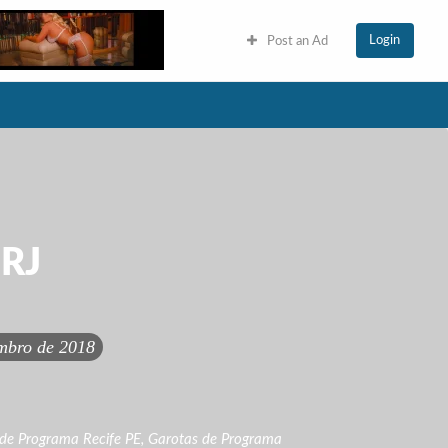
Login
Post an Ad
 RJ
mbro de 2018
de Programa Recife PE
,
Garotas de Programa