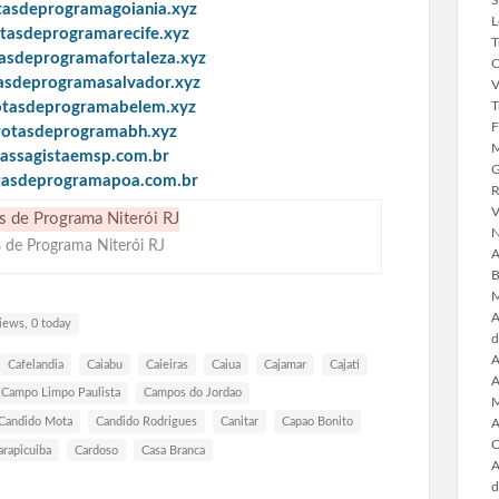
otasdeprogramagoiania.xyz
L
otasdeprogramarecife.xyz
T
tasdeprogramafortaleza.xyz
C
tasdeprogramasalvador.xyz
V
T
rotasdeprogramabelem.xyz
F
arotasdeprogramabh.xyz
M
massagistaemsp.com.br
G
otasdeprogramapoa.com.br
R
V
N
 de Programa Niterói RJ
A
B
M
A
iews, 0 today
d
A
Cafelandia
Caiabu
Caieiras
Caiua
Cajamar
Cajati
A
Campo Limpo Paulista
Campos do Jordao
M
Candido Mota
Candido Rodrigues
Canitar
Capao Bonito
A
C
arapicuiba
Cardoso
Casa Branca
A
d