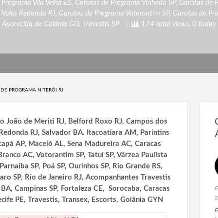
 Programa Vila Velha ES
,
Garotas de Programa Vinhedo SP
,
Garotas de 
 Volta Redonda RJ
,
Garotas de Programa Votorantim SP
,
Garotas de Pr
Aparecida de Goiânia GO
,
Travestis SP
174 total views, 0 today
DE PROGRAMA NITERÓI RJ
o João de Meriti RJ, Belford Roxo RJ, Campos dos
 Redonda RJ, Salvador BA. Itacoatiara AM, Parintins
apá AP, Maceió AL, Sena Madureira AC, Caracas
Branco AC, Votorantim SP, Tatuí SP, Várzea Paulista
Parnaíba SP, Poá SP, Ourinhos SP, Rio Grande RS,
Claro SP, Rio de Janeiro RJ, Acompanhantes Travestis
r BA, Campinas SP, Fortaleza CE, Sorocaba, Caracas
G
2
cife PE, Travestis, Transex, Escorts, Goiânia GYN
G