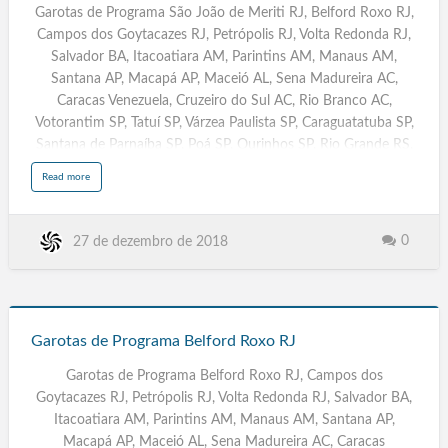
Paudalho, PE, Parintins, I…
a
Garotas de Programa São João de Meriti RJ, Belford Roxo RJ,
m
São
a
M
Campos dos Goytacazes RJ, Petrópolis RJ, Volta Redonda RJ,
João
a
n
Salvador BA, Itacoatiara AM, Parintins AM, Manaus AM,
de
a
c
Santana AP, Macapá AP, Maceió AL, Sena Madureira AC,
Meriti
a
p
Caracas Venezuela, Cruzeiro do Sul AC, Rio Branco AC,
u
RJ
r
Votorantim SP, Tatuí SP, Várzea Paulista SP, Caraguatatuba SP,
u
A
M
Santana de Parnaíba SP, Poá SP, Ourinhos SP, Rio Grande RS,
Paulinia SP, Leme SP, Assis SP, Rio Claro SP, Rio de Janeiro RJ,
a
Read more
b
Acompanhantes Travestis São Paulo SP, Massagistas. Salvador
o
u
BA, Campinas SP, Fortaleza CE, Sorocaba, Caracas Venezuela,
t
G
Belem PA, Campinas. Recife PE, Travestis, Transex, Escorts,
a
0
27 de dezembro de 2018
r
Goiânia GYN
o
t
a
s
Garotas de Programa Belford Roxo RJ, Floripa, Boa Vista RR,
d
Porto Velho RO, Porto Alegre RS, Poa, Natal RN, Curitiba PR,
e
Garotas
P
João Pessoa PB, Maceió AL, Teresina PI, Rio de Janeiro RJ,
r
de
o
Garotas de Programa Belford Roxo RJ
Belo Horizonte BH MG, Campo Grande MS, Cuiabá MT, São
g
r
Programa
Luis MA, Vitória ES…
a
Garotas de Programa Belford Roxo RJ, Campos dos
m
Belford
a
S
Goytacazes RJ, Petrópolis RJ, Volta Redonda RJ, Salvador BA,
Roxo
ã
o
Itacoatiara AM, Parintins AM, Manaus AM, Santana AP,
RJ
J
o
Macapá AP, Maceió AL, Sena Madureira AC, Caracas
ã