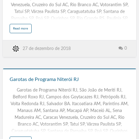
o
Venezuela, Cruzeiro do Sul AC, Rio Branco AC, Votorantim SP,
d
e
Tatuí SP, Várzea Paulista SP, Caraguatatuba SP, Santana de
M
e
r
Parnaíba SP, Poá SP, Ourinhos SP, Rio Grande RS, Paulinia SP,
i
t
Leme SP, Assis SP, Rio Claro SP, Rio de Janeiro RJ,
i
a
Read more
R
b
Acompanhantes Travestis São Paulo SP, Massagistas. Salvador
J
o
u
BA, Campinas SP, Fortaleza CE, Sorocaba, Caracas Venezuela,
t
G
Belem PA, Campinas. Recife PE, Travestis, Transex, Escorts,
a
0
27 de dezembro de 2018
r
Goiânia GYN
o
t
a
s
Garotas de Programa Belford Roxo RJ, Floripa, Boa Vista RR,
d
Porto Velho RO, Porto Alegre RS, Poa, Natal RN, Curitiba PR,
e
Garotas
P
João Pessoa PB, Maceió AL, Teresina PI, Rio de Janeiro RJ,
r
de
o
Garotas de Programa Niterói RJ
Belo Horizonte BH MG, Campo Grande MS, Cuiabá MT, São
g
r
Programa
Luis MA, Vitória ES, Brasília DF, Manaus AM, Macapá AP,
a
Garotas de Programa Niterói RJ, São João de Meriti RJ,
m
Niterói
Adamantina, Ado…
a
B
Belford Roxo RJ, Campos dos Goytacazes RJ, Petrópolis RJ,
RJ
e
l
Volta Redonda RJ, Salvador BA. Itacoatiara AM, Parintins AM,
f
o
Manaus AM, Santana AP, Macapá AP, Maceió AL, Sena
r
d
Madureira AC, Caracas Venezuela, Cruzeiro do Sul AC, Rio
R
o
Branco AC, Votorantim SP, Tatuí SP, Várzea Paulista SP,
x
o
R
Caraguatatuba SP, Santana de Parnaíba SP, Poá SP, Ourinhos
J
SP, Rio Grande RS, Paulinia SP, Leme SP, Assis SP, Rio Claro SP,