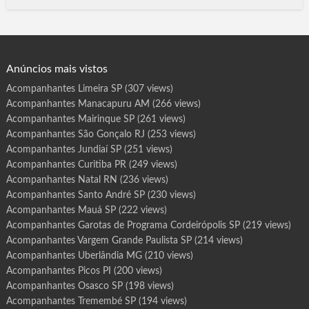
o
Arcanjo SP, Santa Cruz das Palmeiras SP,Descalvado SP, Rio
t
das Pedras SP, Teófilo Otoni MG, Pouso Alegre MG, Patos de
a
s
Minas MG, Poços de Caldas MG, Ibaté SP, Iperó SP, Bariri
d
e
SP, Pacaembu, Palestina, Palmares Pauli…
P
r
o
g
Anúncios mais vistos
r
a
m
Acompanhantes Limeira SP
(307 views)
a
T
Acompanhantes Manacapuru AM
(266 views)
r
i
n
Acompanhantes Mairinque SP
(261 views)
d
a
Acompanhantes São Gonçalo RJ
(253 views)
d
e
Acompanhantes Jundiaí SP
(251 views)
G
O
Acompanhantes Curitiba PR
(249 views)
Acompanhantes Natal RN
(236 views)
Acompanhantes Santo André SP
(230 views)
Acompanhantes Mauá SP
(222 views)
Acompanhantes Garotas de Programa Cordeirópolis SP
(219 views)
Acompanhantes Vargem Grande Paulista SP
(214 views)
Acompanhantes Uberlândia MG
(210 views)
Acompanhantes Picos PI
(200 views)
Acompanhantes Osasco SP
(198 views)
Acompanhantes Tremembé SP
(194 views)