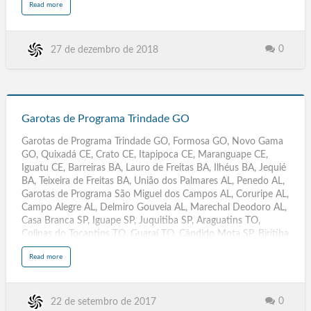
a
Read more
b
Rio de Janeiro RJ, Acompanhantes Travestis São Paulo SP,
o
u
Massagistas. Salvador BA, Campinas SP, Fortaleza CE,
t
G
Sorocaba, Caracas Venezuela, Belem PA, Campinas. Recife PE,
a
0
27 de dezembro de 2018
r
Travestis, Transex, Escorts, Goiânia GYN
o
t
a
s
Garotas de Programa Niterói RJ, Floripa, Boa Vista RR, Porto
d
e
Velho RO, Porto Alegre RS, Poa, Natal RN, Curitiba PR, João
Garotas
P
r
Pessoa PB, Maceió AL, Teresina PI, Rio de Janeiro RJ, Belo
de
o
Garotas de Programa Trindade GO
g
Horizonte BH MG, Campo Grande MS, Cuiabá MT, São Luis
r
Programa
a
Garotas de Programa Trindade GO, Formosa GO, Novo Gama
m
MA, Vi…
Trindade
a
GO, Quixadá CE, Crato CE, Itapipoca CE, Maranguape CE,
N
GO
i
Iguatu CE, Barreiras BA, Lauro de Freitas BA, Ilhéus BA, Jequié
t
e
BA, Teixeira de Freitas BA, União dos Palmares AL, Penedo AL,
r
ó
Garotas de Programa São Miguel dos Campos AL, Coruripe AL,
i
R
Campo Alegre AL, Delmiro Gouveia AL, Marechal Deodoro AL,
J
Casa Branca SP, Iguape SP, Juquitiba SP, Araguatins TO,
Colinas do Tocantins TO, Guaraí TO, Cândido Mota SP, Biritiba
Mirim SP, Santa Fé do Sul SP, Barrinha SP, Serra ES, Anápolis
a
Read more
GO, Aparecida de Goiânia GO, Araçoiaba da Serra SP, Morro
b
o
Agudo SP, Criciúma SC, Itajaí SC, Guararapes SP, Cachoeira
u
t
Paulista SP, Osvaldo Cruz SP, Ilhabela SP, Conselheiro Lafaiete
G
a
MG, Varginha MG, Sabará MG, Barbacena MG, São Miguel
0
22 de setembro de 2017
r