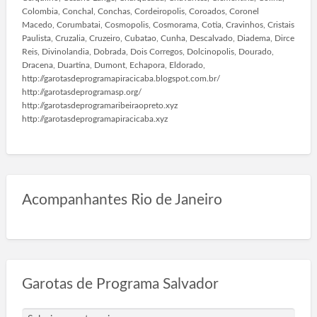
Colombia, Conchal, Conchas, Cordeiropolis, Coroados, Coronel
Macedo, Corumbatai, Cosmopolis, Cosmorama, Cotia, Cravinhos, Cristais
Paulista, Cruzalia, Cruzeiro, Cubatao, Cunha, Descalvado, Diadema, Dirce
Reis, Divinolandia, Dobrada, Dois Corregos, Dolcinopolis, Dourado,
Dracena, Duartina, Dumont, Echapora, Eldorado,
http://garotasdeprogramapiracicaba.blogspot.com.br/
http://garotasdeprogramasp.org/
http://garotasdeprogramaribeiraopreto.xyz
http://garotasdeprogramapiracicaba.xyz
Acompanhantes Rio de Janeiro
Garotas de Programa Salvador
G