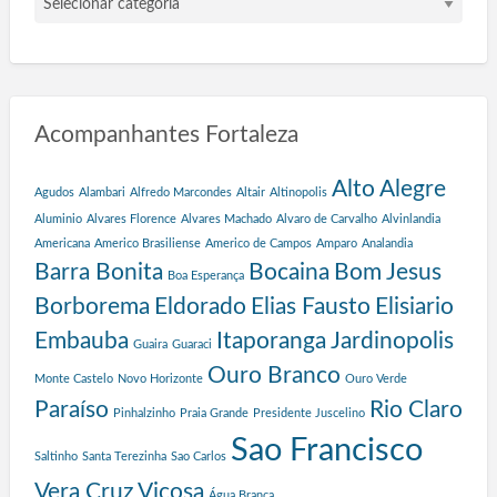
a
r
o
t
a
Acompanhantes Fortaleza
s
d
e
Alto Alegre
Agudos
Alambari
Alfredo Marcondes
Altair
Altinopolis
P
Aluminio
Alvares Florence
Alvares Machado
Alvaro de Carvalho
Alvinlandia
r
Americana
Americo Brasiliense
Americo de Campos
Amparo
Analandia
o
Barra Bonita
Bocaina
Bom Jesus
g
Boa Esperança
r
Borborema
Eldorado
Elias Fausto
Elisiario
a
Embauba
Itaporanga
Jardinopolis
Guaira
Guaraci
m
a
Ouro Branco
Monte Castelo
Novo Horizonte
Ouro Verde
S
Paraíso
Rio Claro
Pinhalzinho
Praia Grande
Presidente Juscelino
a
l
Sao Francisco
Saltinho
Santa Terezinha
Sao Carlos
v
a
Vera Cruz
Viçosa
Água Branca