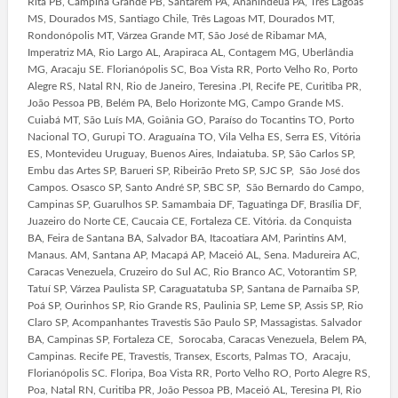
Rita PB, Campina Grande PB, Santarém PA, Ananindeua PA, Três Lagoas
MS, Dourados MS, Santiago Chile, Três Lagoas MT, Dourados MT,
Rondonópolis MT, Várzea Grande MT, São José de Ribamar MA,
Imperatriz MA, Rio Largo AL, Arapiraca AL, Contagem MG, Uberlândia
MG, Aracaju SE. Florianópolis SC, Boa Vista RR, Porto Velho Ro, Porto
Alegre RS, Natal RN, Rio de Janeiro, Teresina .PI, Recife PE, Curitiba PR,
João Pessoa PB, Belém PA, Belo Horizonte MG, Campo Grande MS.
Cuiabá MT, São Luís MA, Goiânia GO, Paraíso do Tocantins TO, Porto
Nacional TO, Gurupi TO. Araguaína TO, Vila Velha ES, Serra ES, Vitória
ES, Montevideu Uruguay, Buenos Aires, Indaiatuba. SP, São Carlos SP,
Embu das Artes SP, Barueri SP, Ribeirão Preto SP, SJC SP, São José dos
Campos. Osasco SP, Santo André SP, SBC SP, São Bernardo do Campo,
Campinas SP, Guarulhos SP. Samambaia DF, Taguatinga DF, Brasília DF,
Juazeiro do Norte CE, Caucaia CE, Fortaleza CE. Vitória. da Conquista
BA, Feira de Santana BA, Salvador BA, Itacoatiara AM, Parintins AM,
Manaus. AM, Santana AP, Macapá AP, Maceió AL, Sena. Madureira AC,
Caracas Venezuela, Cruzeiro do Sul AC, Rio Branco AC, Votorantim SP,
Tatuí SP, Várzea Paulista SP, Caraguatatuba SP, Santana de Parnaíba SP,
Poá SP, Ourinhos SP, Rio Grande RS, Paulinia SP, Leme SP, Assis SP, Rio
Claro SP, Acompanhantes Travestis São Paulo SP, Massagistas. Salvador
BA, Campinas SP, Fortaleza CE, Sorocaba, Caracas Venezuela, Belem PA,
Campinas. Recife PE, Travestis, Transex, Escorts, Palmas TO, Aracaju,
Florianópolis SC. Floripa, Boa Vista RR, Porto Velho RO, Porto Alegre RS,
Poa, Natal RN, Curitiba PR, João Pessoa PB, Maceió AL, Teresina PI, Rio