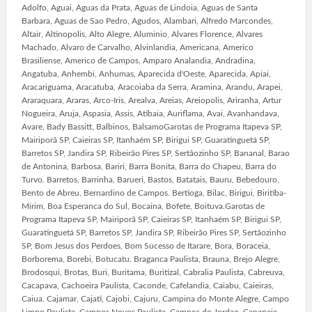
Adolfo, Aguai, Aguas da Prata, Aguas de Lindoia, Aguas de Santa
Barbara, Aguas de Sao Pedro, Agudos, Alambari, Alfredo Marcondes,
Altair, Altinopolis, Alto Alegre, Aluminio, Alvares Florence, Alvares
Machado, Alvaro de Carvalho, Alvinlandia, Americana, Americo
Brasiliense, Americo de Campos, Amparo Analandia, Andradina,
Angatuba, Anhembi, Anhumas, Aparecida d'Oeste, Aparecida, Apiai,
Aracariguama, Aracatuba, Aracoiaba da Serra, Aramina, Arandu, Arapei,
Araraquara, Araras, Arco-Iris, Arealva, Areias, Areiopolis, Ariranha, Artur
Nogueira, Aruja, Aspasia, Assis, Atibaia, Auriflama, Avai, Avanhandava,
Avare, Bady Bassitt, Balbinos, BalsamoGarotas de Programa Itapeva SP,
Mairiporã SP, Caieiras SP, Itanhaém SP, Birigui SP, Guaratinguetá SP,
Barretos SP, Jandira SP, Ribeirão Pires SP, Sertãozinho SP, Bananal, Barao
de Antonina, Barbosa, Bariri, Barra Bonita, Barra do Chapeu, Barra do
Turvo. Barretos, Barrinha, Barueri, Bastos, Batatais, Bauru, Bebedouro,
Bento de Abreu, Bernardino de Campos. Bertioga, Bilac, Birigui, Biritiba-
Mirim, Boa Esperanca do Sul, Bocaina, Bofete, Boituva.Garotas de
Programa Itapeva SP, Mairiporã SP, Caieiras SP, Itanhaém SP, Birigui SP,
Guaratinguetá SP, Barretos SP, Jandira SP, Ribeirão Pires SP, Sertãozinho
SP, Bom Jesus dos Perdoes, Bom Sucesso de Itarare, Bora, Boraceia,
Borborema, Borebi, Botucatu. Braganca Paulista, Brauna, Brejo Alegre,
Brodosqui, Brotas, Buri, Buritama, Buritizal, Cabralia Paulista, Cabreuva,
Cacapava, Cachoeira Paulista, Caconde, Cafelandia, Caiabu, Caieiras,
Caiua, Cajamar, Cajati, Cajobi, Cajuru, Campina do Monte Alegre, Campo
Limpo Paulista, Campos Novos Paulista, Campos do Jordao, Cananeia,