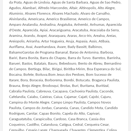
da Prata, Aguas de Lindoia, Aguas de Santa Barbara, Aguas de Sao Pedro,
Agudos, Alambari, Alfredo Marcondes, Altair, Altinopolis, Alto Alegre,
Aluminio, Alvares Florence, Alvares Machado, Alvaro de Carvalho,
Alvinlandia, Americana, Americo Brasiliense, Americo de Campos,
Amparo Analandia, Andradina, Angatuba, Anhembi, Anhumas, Aparecida
d'Oeste, Aparecida, Apiai, Aracariguama, Aracatuba, Aracoiaba da Serra,
Aramina, Arandu, Arapei, Araraquara, Araras, Arco-Iris, Arealva, Areias,
Areiopolis, Ariranha, Artur Nogueira, Aruja, Aspasia, Assis, Atibaia,
Auriflama, Avai, Avanhandava, Avare, Bady Bassitt, Balbinos,
BalsamoGarotas de Programa Bananal, Barao de Antonina, Barbosa,
Bariri, Barra Bonita, Barra do Chapeu, Barra do Turvo. Barretos, Barrinha,
Barueri, Bastos, Batatais, Bauru, Bebedouro, Bento de Abreu, Bernardino
de Campos. Bertioga, Bilac, Birigui, Biritiba-Mirim, Boa Esperanca do Sul,
Bocaina, Bofete, Boituva.Bom Jesus dos Perdoes, Bom Sucesso de
Itarare, Bora, Boraceia, Borborema, Borebi, Botucatu. Braganca Paulista,
Brauna, Brejo Alegre, Brodosqui, Brotas, Buri, Buritama, Buritizal,
Cabralia Paulista, Cabreuva, Cacapava, Cachoeira Paulista, Caconde,
Cafelandia, Caiabu, Caieiras, Caiua, Cajamar, Cajati, Cajobi, Cajuru,
Campina do Monte Alegre, Campo Limpo Paulista, Campos Novos
Paulista, Campos do Jordao, Cananeia, Canas, Candido Mota, Candido
Rodrigues, Canitar, Capao Bonito, Capela do Alto, Capivari,
Caraguatatuba, Carapicuiba, Cardoso, Casa Branca, Cassia dos
Coqueiros, Castilho, Catanduva, Catigua, Cedral, Cerqueira Cesar,
Cerquilho, Cesario Lange, Charqueada, Chavantes, Clementina, Colina,