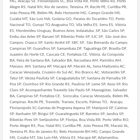
MG. Aracaju SE. Florianópolis SC, Boa Vista RR, Porto Velho Ro, Porto
Alegre RS, Natal RN, Rio de Janeiro, Teresina .PI, Recife PE, Curitiba PR,
João Pessoa PB, Belém PA, Belo Horizonte MG. Campo Grande MS.
Cuiabá MT, São Luís MA, Goiânia GO, Paraíso do Tocantins TO, Porto
Nacional TO, Gurupi TO.Araguaína TO, Vila Velha ES, Serra ES, Vitória
ES, Montevideu Uruguay, Buenos Aires, Indaiatuba. SP, São Carlos SP,
Embu das Artes SP, Barueri SP, Ribeirão Preto SP, SJC SP, São José dos
Campos. Osasco SP, Santo André SP, SBC SP, São Bernardo do Campo,
Campinas SP, Guarulhos SP. Samambaia DF, Taguatinga DF, Brasília DF,
Juazeiro do Norte CE, Caucaia CE, Fortaleza CE. Vitória. da Conquista
BA, Feira de Santana BA, Salvador BA, Itacoatiara AM, Parintins AM,
Manaus. AM, Santana AP, Macapá AP, Maceió AL, Sena.Madureira AC,
Caracas Venezuela, Cruzeiro do Sul AC, Rio Branco AC, Votorantim SP,
Tatuí SP, Várzea Paulista SP, Caraguatatuba SP, Santana de Parnaíba SP,
Poá SP, Ourinhos SP, Rio Grande RS, Paulinia SP, Leme SP, Assis SP, Rio
Claro SP, Acompanhantes Travestis São Paulo SP, Massagistas. Salvador
BA, Campinas SP, Fortaleza CE, Sorocaba, Caracas Venezuela, Belem PA,
Campinas. Recife PE, Travestis, Transex, Escorts, Palmas TO, Aracaju,
Florianópolis SC.Garotas de Programa Itapeva SP, Mairiporã SP, Caieiras
SP, Itanhaém SP, Birigui SP, Guaratinguetá SP, Barretos SP, Jandira SP,
Ribeirão Pires SP, Sertãozinho SP, Floripa, Boa Vista RR, Porto Velho RO,
Porto Alegre RS, Poa, Natal RN, Curitiba PR, João Pessoa PB, Maceió AL,
Teresina PI, Rio de Janeiro RJ, Belo Horizonte BH MG, Campo Grande
MS, Cuiabá MT, São Luis MA, Vitória ES, Macapá AP, Adamantina,