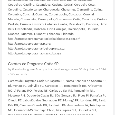
Coqueiros, Castilho, Catanduva, Catigua, Cedral, Cerqueira Cesar,
Cerquilho, Cesario Lange, Charqueada, Chavantes, Clementina, Colina,
Colombia, Conchal, Conchas, Cordeiropolis, Coroados, Coronel
Macedo, Corumbatai, Cosmopolis, Cosmorama, Cotia, Cravinhos, Cristais
Paulista, Cruzalia, Cruzeiro, Cubatao, Cunha, Descalvado, Diadema, Dirce
Reis, Divinolandia, Dobrada, Dois Corregos, Dolcinopolis, Dourado,
Dracena, Duartina, Dumont, Echapora, Eldorado,
http://garotasdeprogramapiracicaba.blogspot.com.br/
http://garotasdeprogramasp.org/
http://garotasdeprogramaribeiraopreto.xyz
http://garotasdeprogramapiracicaba.xyz
Garotas de Programa Cotia SP
by
GarotasProgramaAcompanhantesMassagistas
on 30 de julho de 2026
-
0 Comments
Garotas de Programa Cotia SP, Lagarto SE, Nossa Senhora do Socorro SE,
Blumenau SC, Joinville SC, Caracaraí RR, Rorainópolis RR, Ariquemes
RO, Ji-Paraná RO, Pelotas RS, Caxias do Sul RS, Parnamirim RN,
Mossoró RN, Duque de Caxias RJ, São Gonçalo RJ, Picos PI, Parnaíba PI,
Olinda PE, Jaboatão dos Guararapes PE ,Maringá PR, Londrina PR, Santa
Rita PB, Campina Grande PB, Santarém PA, Ananindeua PA, Três Lagoas
MS, Dourados MS, Santiago Chile, Três Lagoas MT, Dourados MT,