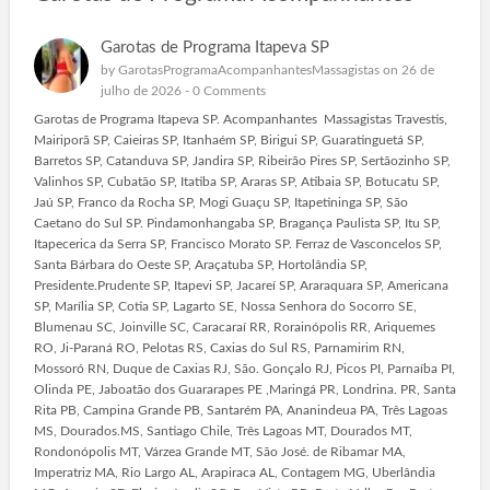
Garotas de Programa Itapeva SP
by
GarotasProgramaAcompanhantesMassagistas
on 26 de
julho de 2026 -
0 Comments
Garotas de Programa Itapeva SP. Acompanhantes Massagistas Travestis,
Mairiporã SP, Caieiras SP, Itanhaém SP, Birigui SP, Guaratinguetá SP,
Barretos SP, Catanduva SP, Jandira SP, Ribeirão Pires SP, Sertãozinho SP,
Valinhos SP, Cubatão SP, Itatiba SP, Araras SP, Atibaia SP, Botucatu SP,
Jaú SP, Franco da Rocha SP, Mogi Guaçu SP, Itapetininga SP, São
Caetano do Sul SP. Pindamonhangaba SP, Bragança Paulista SP, Itu SP,
Itapecerica da Serra SP, Francisco Morato SP. Ferraz de Vasconcelos SP,
Santa Bárbara do Oeste SP, Araçatuba SP, Hortolândia SP,
Presidente.Prudente SP, Itapevi SP, Jacareí SP, Araraquara SP, Americana
SP, Marília SP, Cotia SP, Lagarto SE, Nossa Senhora do Socorro SE,
Blumenau SC, Joinville SC, Caracaraí RR, Rorainópolis RR, Ariquemes
RO, Ji-Paraná RO, Pelotas RS, Caxias do Sul RS, Parnamirim RN,
Mossoró RN, Duque de Caxias RJ, São. Gonçalo RJ, Picos PI, Parnaíba PI,
Olinda PE, Jaboatão dos Guararapes PE ,Maringá PR, Londrina. PR, Santa
Rita PB, Campina Grande PB, Santarém PA, Ananindeua PA, Três Lagoas
MS, Dourados.MS, Santiago Chile, Três Lagoas MT, Dourados MT,
Rondonópolis MT, Várzea Grande MT, São José. de Ribamar MA,
Imperatriz MA, Rio Largo AL, Arapiraca AL, Contagem MG, Uberlândia