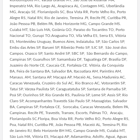
Rondonópolis MT, Várzea Grande MT, São José de Ribamar MA,
Imperatriz MA, Rio Largo AL, Arapiraca AL, Contagem MG, Uberlândia
MG, Aracaju SE. Florianópolis SC, Boa Vista RR, Porto Velho Ro, Porto
Alegre RS, Natal RN, Rio de Janeiro, Teresina .PI, Recife PE, Curitiba PR,
João Pessoa PB, Belém PA, Belo Horizonte MG, Campo Grande MS.
Cuiabá MT, São Luís MA, Goiânia GO, Paraíso do Tocantins TO, Porto
Nacional TO, Gurupi TO.Araguaína TO, Vila Velha ES, Serra ES, Vitória
ES, Montevideu Uruguay, Buenos Aires, Indaiatuba. SP, São Carlos SP,
Embu das Artes SP, Barueri SP, Ribeirão Preto SP, SJC SP, São José dos
Campos. Osasco SP, Santo André SP, SBC SP, São Bernardo do Campo,
Campinas SP, Guarulhos SP. Samambaia DF, Taguatinga DF, Brasília DF,
Juazeiro do Norte CE, Caucaia CE, Fortaleza CE. Vitória. da Conquista
BA, Feira de Santana BA, Salvador BA, Itacoatiara AM, Parintins AM,
Manaus. AM, Santana AP, Macapá AP, Maceió AL, Sena.Madureira AC,
Caracas Venezuela, Cruzeiro do Sul AC, Rio Branco AC, Votorantim SP,
Tatuí SP, Várzea Paulista SP, Caraguatatuba SP, Santana de Parnaíba SP,
Poá SP, Ourinhos SP, Rio Grande RS, Paulinia SP, Leme SP, Assis SP, Rio
Claro SP, Acompanhantes Travestis São Paulo SP, Massagistas. Salvador
BA, Campinas SP, Fortaleza CE, Sorocaba, Caracas Venezuela, Belem PA,
Campinas. Recife PE, Travestis, Transex, Escorts, Palmas TO, Aracaju,
Florianópolis SC.Floripa, Boa Vista RR, Porto Velho RO, Porto Alegre RS,
Poa, Natal RN, Curitiba PR, João Pessoa PB, Maceió AL, Teresina PI, Rio
de Janeiro RJ, Belo Horizonte BH MG, Campo Grande MS, Cuiabá MT,
São Luis MA, Vitória ES, Macapá AP, Adamantina, Adolfo, Aguai, Aguas