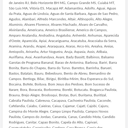
de Janeiro RJ, Belo Horizonte BH MG, Campo Grande MS, Cuiabá MT,
São Luis MA, Vitória ES, Macapá AP, Adamantina, Adolfo, Aguai, Aguas
da Prata, Aguas de Lindoia, Aguas de Santa Barbara, Aguas de Sao Pedro,
Agudos, Alambari, Alfredo Marcondes, Altair, Altinopolis, Alto Alegre,
Aluminio, Alvares Florence, Alvares Machado, Alvaro de Carvalho,
Alvinlandia, Americana, Americo Brasiliense, Americo de Campos,
Amparo Analandia, Andradina, Angatuba, Anhembi, Anhumas, Aparecida
d'Oeste, Aparecida, Apiai, Aracariguama, Aracatuba, Aracoiaba da Serra,
Aramina, Arandu, Arapei, Araraquara, Araras, Arco-Iris, Arealva, Areias,
Areiopolis, Ariranha, Artur Nogueira, Aruja, Aspasia, Assis, Atibaia,
Auriflama, Avai, Avanhandava, Avare, Bady Bassitt, Balbinos, Balsamo
Garotas de Programa Bananal, Barao de Antonina, Barbosa, Bariri, Barra
Bonita, Barra do Chapeu, Barra do Turvo. Barretos, Barrinha, Barueri,
Bastos, Batatais, Bauru, Bebedouro, Bento de Abreu, Bernardino de
Campos. Bertioga, Bilac, Birigui, Biritiba-Mirim, Boa Esperanca do Sul,
Bocaina, Bofete, Boituva. Bom Jesus dos Perdoes, Bom Sucesso de
Itarare, Bora, Boraceia, Borborema, Borebi, Botucatu. Braganca Paulista,
Brauna, Brejo Alegre, Brodosqui, Brotas, Buri, Buritama, Buritizal,
Cabralia Paulista, Cabreuva, Cacapava, Cachoeira Paulista, Caconde,
Cafelandia, Caiabu, Caieiras, Caiua, Cajamar, Cajati, Cajobi, Cajuru,
Campina do Monte Alegre, Campo Limpo Paulista, Campos Novos
Paulista, Campos do Jordao, Cananeia, Canas, Candido Mota, Candido
Rodrigues, Canitar, Capao Bonito, Capela do Alto, Capivari,
Caraguatatuba, Carapicuiba, Cardoso, Casa Branca, Cassia dos