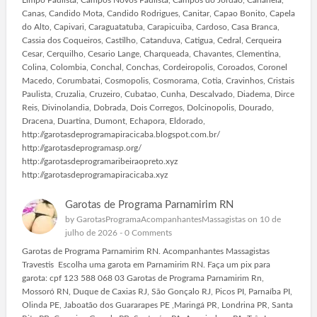
Canas, Candido Mota, Candido Rodrigues, Canitar, Capao Bonito, Capela
do Alto, Capivari, Caraguatatuba, Carapicuiba, Cardoso, Casa Branca,
Cassia dos Coqueiros, Castilho, Catanduva, Catigua, Cedral, Cerqueira
Cesar, Cerquilho, Cesario Lange, Charqueada, Chavantes, Clementina,
Colina, Colombia, Conchal, Conchas, Cordeiropolis, Coroados, Coronel
Macedo, Corumbatai, Cosmopolis, Cosmorama, Cotia, Cravinhos, Cristais
Paulista, Cruzalia, Cruzeiro, Cubatao, Cunha, Descalvado, Diadema, Dirce
Reis, Divinolandia, Dobrada, Dois Corregos, Dolcinopolis, Dourado,
Dracena, Duartina, Dumont, Echapora, Eldorado,
http://garotasdeprogramapiracicaba.blogspot.com.br/
http://garotasdeprogramasp.org/
http://garotasdeprogramaribeiraopreto.xyz
http://garotasdeprogramapiracicaba.xyz
Garotas de Programa Parnamirim RN
by
GarotasProgramaAcompanhantesMassagistas
on 10 de
julho de 2026 -
0 Comments
Garotas de Programa Parnamirim RN. Acompanhantes Massagistas
Travestis Escolha uma garota em Parnamirim RN. Faça um pix para
garota: cpf 123 588 068 03 Garotas de Programa Parnamirim Rn,
Mossoró RN, Duque de Caxias RJ, São Gonçalo RJ, Picos PI, Parnaíba PI,
Olinda PE, Jaboatão dos Guararapes PE ,Maringá PR, Londrina PR, Santa