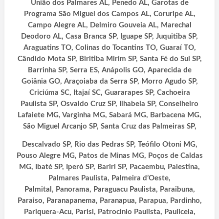
União dos Palmares AL, Penedo AL, Garotas de
Programa São Miguel dos Campos AL, Coruripe AL,
Campo Alegre AL, Delmiro Gouveia AL, Marechal
Deodoro AL, Casa Branca SP, Iguape SP, Juquitiba SP,
Araguatins TO, Colinas do Tocantins TO, Guaraí TO,
Cândido Mota SP, Biritiba Mirim SP, Santa Fé do Sul SP,
Barrinha SP, Serra ES, Anápolis GO, Aparecida de
Goiânia GO, Araçoiaba da Serra SP, Morro Agudo SP,
Criciúma SC, Itajaí SC, Guararapes SP, Cachoeira
Paulista SP, Osvaldo Cruz SP, Ilhabela SP, Conselheiro
Lafaiete MG, Varginha MG, Sabará MG, Barbacena MG,
São Miguel Arcanjo SP, Santa Cruz das Palmeiras SP,
Descalvado SP, Rio das Pedras SP, Teófilo Otoni MG,
Pouso Alegre MG, Patos de Minas MG, Poços de Caldas
MG, Ibaté SP, Iperó SP, Bariri SP,
Pacaembu, Palestina,
Palmares Paulista, Palmeira d’Oeste,
Palmital,
Panorama, Paraguacu Paulista, Paraibuna,
Paraiso, Paranapanema, Paranapua, Parapua, Pardinho,
Pariquera-Acu, Parisi, Patrocinio Paulista, Pauliceia,