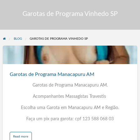
Garotas de Programa Vinhedo SP
BLOG
GAROTAS DE PROGRAMA VINHEDO SP
Garotas
de
Programa
Garotas de Programa Manacapuru AM
Manacapuru
AM
Garotas de Programa Manacapuru AM.
Acompanhantes Massagistas Travestis
Escolha uma Garota em Manacapuru AM e Região.
Faça um pix para garota: cpf 123 588 068 03
Coari AM, Tabatinga AM, Maués AM, Tefé AM, Manicoré AM,
Humaitá AM, Iranduba AM, Lábrea AM, Atalaia AL, Teotônio
a
Read more
b