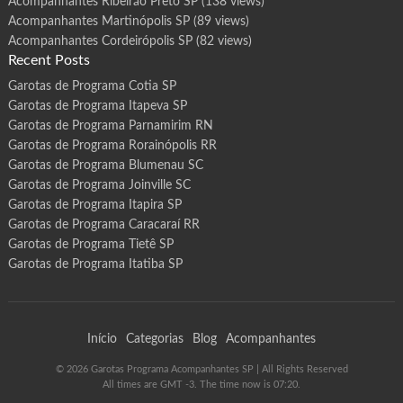
Acompanhantes Ribeirão Preto SP
(138 views)
Acompanhantes Martinópolis SP
(89 views)
Acompanhantes Cordeirópolis SP
(82 views)
Recent Posts
Garotas de Programa Cotia SP
Garotas de Programa Itapeva SP
Garotas de Programa Parnamirim RN
Garotas de Programa Rorainópolis RR
Garotas de Programa Blumenau SC
Garotas de Programa Joinville SC
Garotas de Programa Itapira SP
Garotas de Programa Caracaraí RR
Garotas de Programa Tietê SP
Garotas de Programa Itatiba SP
Início
Categorias
Blog
Acompanhantes
©
2026
Garotas Programa Acompanhantes SP
| All Rights Reserved
All times are GMT -3. The time now is 07:20.