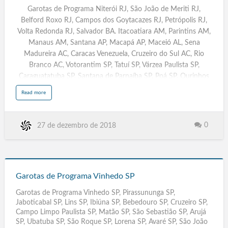
Programa
Luis MA, Vitória ES, Brasília DF, Manaus AM, Macapá AP,
a
Garotas de Programa Niterói RJ, São João de Meriti RJ,
m
Niterói
Adamantina, Ado…
a
B
Belford Roxo RJ, Campos dos Goytacazes RJ, Petrópolis RJ,
RJ
e
l
Volta Redonda RJ, Salvador BA. Itacoatiara AM, Parintins AM,
f
o
Manaus AM, Santana AP, Macapá AP, Maceió AL, Sena
r
d
Madureira AC, Caracas Venezuela, Cruzeiro do Sul AC, Rio
R
o
Branco AC, Votorantim SP, Tatuí SP, Várzea Paulista SP,
x
o
R
Caraguatatuba SP, Santana de Parnaíba SP, Poá SP, Ourinhos
J
SP, Rio Grande RS, Paulinia SP, Leme SP, Assis SP, Rio Claro SP,
a
Read more
b
Rio de Janeiro RJ, Acompanhantes Travestis São Paulo SP,
o
u
Massagistas. Salvador BA, Campinas SP, Fortaleza CE,
t
G
Sorocaba, Caracas Venezuela, Belem PA, Campinas. Recife PE,
a
0
27 de dezembro de 2018
r
Travestis, Transex, Escorts, Goiânia GYN
o
t
a
s
Garotas de Programa Niterói RJ, Floripa, Boa Vista RR, Porto
d
e
Velho RO, Porto Alegre RS, Poa, Natal RN, Curitiba PR, João
Garotas
P
r
Pessoa PB, Maceió AL, Teresina PI, Rio de Janeiro RJ, Belo
de
o
Garotas de Programa Vinhedo SP
g
Horizonte BH MG, Campo Grande MS, Cuiabá MT, São Luis
r
Programa
a
Garotas de Programa Vinhedo SP, Pirassununga SP,
m
MA, Vi…
Vinhedo
a
Jaboticabal SP, Lins SP, Ibiúna SP, Bebedouro SP, Cruzeiro SP,
N
SP
i
Campo Limpo Paulista SP, Matão SP, São Sebastião SP, Arujá
t
e
SP, Ubatuba SP, São Roque SP, Lorena SP, Avaré SP, São João
r