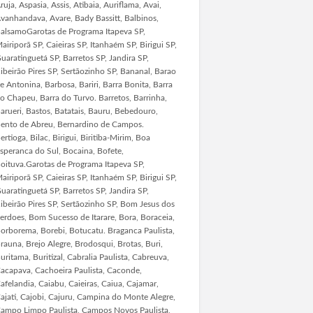
ruja, Aspasia, Assis, Atibaia, Auriflama, Avai,
vanhandava, Avare, Bady Bassitt, Balbinos,
alsamoGarotas de Programa Itapeva SP,
airiporã SP, Caieiras SP, Itanhaém SP, Birigui SP,
uaratinguetá SP, Barretos SP, Jandira SP,
ibeirão Pires SP, Sertãozinho SP, Bananal, Barao
e Antonina, Barbosa, Bariri, Barra Bonita, Barra
o Chapeu, Barra do Turvo. Barretos, Barrinha,
arueri, Bastos, Batatais, Bauru, Bebedouro,
ento de Abreu, Bernardino de Campos.
ertioga, Bilac, Birigui, Biritiba-Mirim, Boa
speranca do Sul, Bocaina, Bofete,
oituva.Garotas de Programa Itapeva SP,
airiporã SP, Caieiras SP, Itanhaém SP, Birigui SP,
uaratinguetá SP, Barretos SP, Jandira SP,
ibeirão Pires SP, Sertãozinho SP, Bom Jesus dos
erdoes, Bom Sucesso de Itarare, Bora, Boraceia,
orborema, Borebi, Botucatu. Braganca Paulista,
rauna, Brejo Alegre, Brodosqui, Brotas, Buri,
uritama, Buritizal, Cabralia Paulista, Cabreuva,
acapava, Cachoeira Paulista, Caconde,
afelandia, Caiabu, Caieiras, Caiua, Cajamar,
ajati, Cajobi, Cajuru, Campina do Monte Alegre,
ampo Limpo Paulista, Campos Novos Paulista,