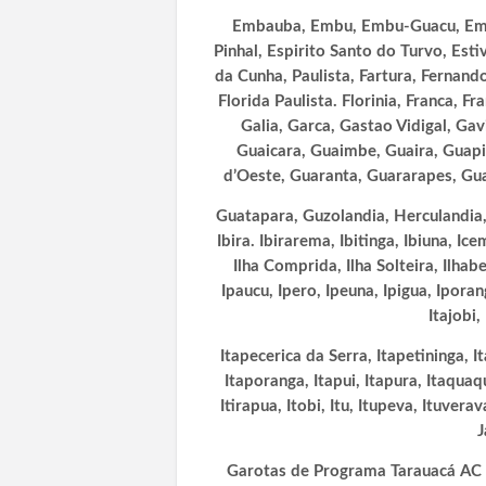
Embauba, Embu, Embu-Guacu, Emili
Pinhal, Espirito Santo do Turvo, Esti
da Cunha, Paulista, Fartura, Fernando
Florida Paulista. Florinia, Franca, 
Galia, Garca, Gastao Vidigal, Gav
Guaicara, Guaimbe, Guaira, Guapi
d’Oeste, Guaranta, Guararapes, Gu
Guatapara, Guzolandia, Herculandia, 
Ibira. Ibirarema, Ibitinga, Ibiuna, Ic
Ilha Comprida, Ilha Solteira, Ilhabe
Ipaucu, Ipero, Ipeuna, Ipigua, Iporang
Itajobi,
Itapecerica da Serra, Itapetininga, It
Itaporanga, Itapui, Itapura, Itaquaque
Itirapua, Itobi, Itu, Itupeva, Ituvera
J
Garotas de Programa Tarauacá AC , 