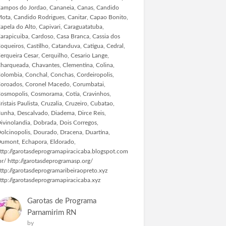
ampos do Jordao, Cananeia, Canas, Candido
ota, Candido Rodrigues, Canitar, Capao Bonito,
apela do Alto, Capivari, Caraguatatuba,
arapicuiba, Cardoso, Casa Branca, Cassia dos
oqueiros, Castilho, Catanduva, Catigua, Cedral,
erqueira Cesar, Cerquilho, Cesario Lange,
harqueada, Chavantes, Clementina, Colina,
olombia, Conchal, Conchas, Cordeiropolis,
oroados, Coronel Macedo, Corumbatai,
osmopolis, Cosmorama, Cotia, Cravinhos,
ristais Paulista, Cruzalia, Cruzeiro, Cubatao,
unha, Descalvado, Diadema, Dirce Reis,
ivinolandia, Dobrada, Dois Corregos,
olcinopolis, Dourado, Dracena, Duartina,
umont, Echapora, Eldorado,
ttp://garotasdeprogramapiracicaba.blogspot.com
br/ http://garotasdeprogramasp.org/
ttp://garotasdeprogramaribeiraopreto.xyz
ttp://garotasdeprogramapiracicaba.xyz
Garotas de Programa
Parnamirim RN
by