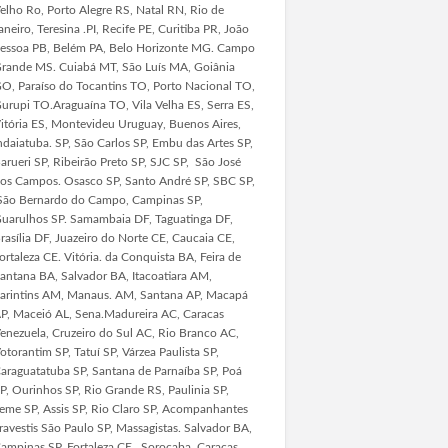
elho Ro, Porto Alegre RS, Natal RN, Rio de
aneiro, Teresina .PI, Recife PE, Curitiba PR, João
essoa PB, Belém PA, Belo Horizonte MG. Campo
rande MS. Cuiabá MT, São Luís MA, Goiânia
O, Paraíso do Tocantins TO, Porto Nacional TO,
urupi TO.Araguaína TO, Vila Velha ES, Serra ES,
itória ES, Montevideu Uruguay, Buenos Aires,
ndaiatuba. SP, São Carlos SP, Embu das Artes SP,
arueri SP, Ribeirão Preto SP, SJC SP, São José
os Campos. Osasco SP, Santo André SP, SBC SP,
ão Bernardo do Campo, Campinas SP,
uarulhos SP. Samambaia DF, Taguatinga DF,
rasília DF, Juazeiro do Norte CE, Caucaia CE,
ortaleza CE. Vitória. da Conquista BA, Feira de
antana BA, Salvador BA, Itacoatiara AM,
arintins AM, Manaus. AM, Santana AP, Macapá
P, Maceió AL, Sena.Madureira AC, Caracas
enezuela, Cruzeiro do Sul AC, Rio Branco AC,
otorantim SP, Tatuí SP, Várzea Paulista SP,
araguatatuba SP, Santana de Parnaíba SP, Poá
P, Ourinhos SP, Rio Grande RS, Paulinia SP,
eme SP, Assis SP, Rio Claro SP, Acompanhantes
ravestis São Paulo SP, Massagistas. Salvador BA,
ampinas SP, Fortaleza CE, Sorocaba, Caracas