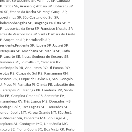
ires SP, Sertãozinho SP, Valinhos SP, Cubatão
P, Itatiba SP, Araras SP, Atibaia SP, Botucatu SP,
aú SP, Franco da Rocha SP, Mogi Guaçu SP,
tapetininga SP, São Caetano do Sul SP.
indamonhangaba SP, Bragança Paulista SP, Itu
P, Itapecerica da Serra SP, Francisco Morato SP.
erraz de Vasconcelos SP, Santa Bárbara do Oeste
P, Araçatuba SP, Hortolândia SP,
residente.Prudente SP, Itapevi SP, Jacareí SP,
raraquara SP, Americana SP, Marília SP, Cotia
P, Lagarto SE, Nossa Senhora do Socorro SE,
lumenau SC, Joinville SC, Caracaraí RR,
orainópolis RR, Ariquemes RO, Ji-Paraná RO,
elotas RS, Caxias do Sul RS, Parnamirim RN,
ossoró RN, Duque de Caxias RJ, São. Gonçalo
J, Picos PI, Parnaíba PI, Olinda PE, Jaboatão dos
uararapes PE ,Maringá PR, Londrina. PR, Santa
ita PB, Campina Grande PB, Santarém PA,
nanindeua PA, Três Lagoas MS, Dourados.MS,
antiago Chile, Três Lagoas MT, Dourados MT,
ondonópolis MT, Várzea Grande MT, São José.
e Ribamar MA, Imperatriz MA, Rio Largo AL,
rapiraca AL, Contagem MG, Uberlândia MG.
racaju SE. Florianópolis SC, Boa Vista RR, Porto