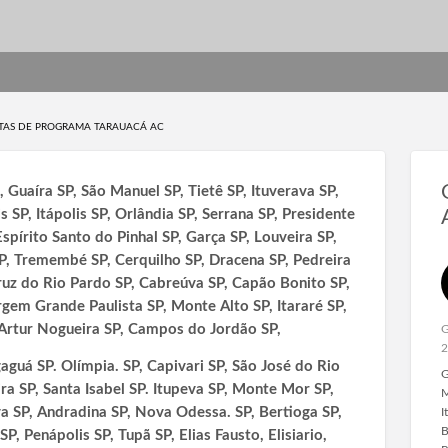
TAS DE PROGRAMA TARAUACÁ AC
Guaíra SP, São Manuel SP, Tietê SP, Ituverava SP,
 SP, Itápolis SP, Orlândia SP, Serrana SP, Presidente
Espírito Santo do Pinhal SP, Garça SP, Louveira SP,
SP, Tremembé SP, Cerquilho SP, Dracena SP, Pedreira
Cruz do Rio Pardo SP, Cabreúva SP, Capão Bonito SP,
rgem Grande Paulista SP, Monte Alto SP, Itararé SP,
Artur Nogueira SP, Campos do Jordão SP,
G
2
aguá SP. Olímpia. SP, Capivari SP, São José do Rio
G
ra SP, Santa Isabel SP. Itupeva SP, Monte Mor SP,
M
va SP, Andradina SP, Nova Odessa. SP, Bertioga SP,
I
B
SP, Penápolis SP, Tupã SP, Elias Fausto, Elisiario,