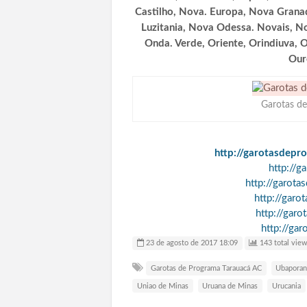
Castilho, Nova. Europa, Nova Gran
Luzitania, Nova Odessa. Novais, N
Onda. Verde, Oriente, Orindiuva, 
Our
Garotas d
http://garotasdepr
http://g
http://garota
http://garo
http://gar
http://gar
23 de agosto de 2017 18:09
143 total view
Garotas de Programa Tarauacá AC
Ubapora
Uniao de Minas
Uruana de Minas
Urucania