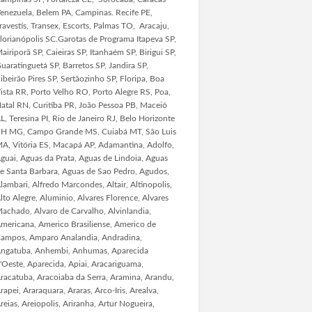
enezuela, Belem PA, Campinas. Recife PE,
ravestis, Transex, Escorts, Palmas TO, Aracaju,
lorianópolis SC.Garotas de Programa Itapeva SP,
airiporã SP, Caieiras SP, Itanhaém SP, Birigui SP,
uaratinguetá SP, Barretos SP, Jandira SP,
ibeirão Pires SP, Sertãozinho SP, Floripa, Boa
ista RR, Porto Velho RO, Porto Alegre RS, Poa,
atal RN, Curitiba PR, João Pessoa PB, Maceió
L, Teresina PI, Rio de Janeiro RJ, Belo Horizonte
H MG, Campo Grande MS, Cuiabá MT, São Luis
A, Vitória ES, Macapá AP, Adamantina, Adolfo,
guai, Aguas da Prata, Aguas de Lindoia, Aguas
e Santa Barbara, Aguas de Sao Pedro, Agudos,
lambari, Alfredo Marcondes, Altair, Altinopolis,
lto Alegre, Aluminio, Alvares Florence, Alvares
achado, Alvaro de Carvalho, Alvinlandia,
mericana, Americo Brasiliense, Americo de
ampos, Amparo Analandia, Andradina,
ngatuba, Anhembi, Anhumas, Aparecida
'Oeste, Aparecida, Apiai, Aracariguama,
racatuba, Aracoiaba da Serra, Aramina, Arandu,
rapei, Araraquara, Araras, Arco-Iris, Arealva,
reias, Areiopolis, Ariranha, Artur Nogueira,