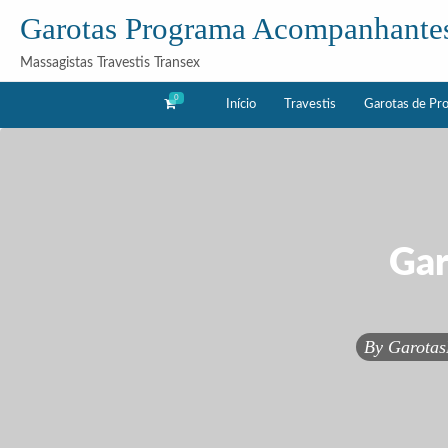
Garotas Programa Acompanhante
Massagistas Travestis Transex
0
Início
Travestis
Garotas de Pr
as
Acompanhantes
rama
Gar
By
Garota