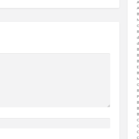
A
A
B
M
G
R
d
d
B
B
B
E
B
M
G
R
P
B
B
B
C
C
C
C