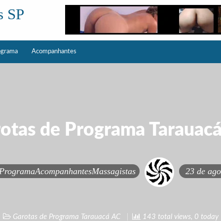
s SP
ograma
Acompanhantes
otas de Programa Tarauac
sProgramaAcompanhantesMassagistas
23 de ago
Garotas de Programa Tarauacá AC
143 total views, 0 today