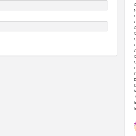
C
M
C
C
C
C
C
C
C
C
C
C
D
D
D
h
.
h
h