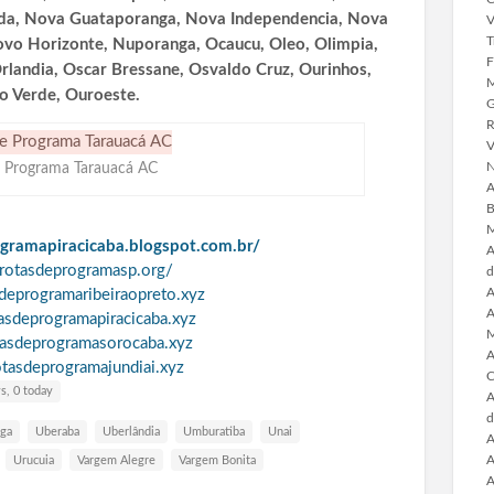
ada, Nova Guataporanga, Nova Independencia, Nova
V
T
ovo Horizonte, Nuporanga, Ocaucu, Oleo, Olimpia,
F
Orlandia, Oscar Bressane, Osvaldo Cruz, Ourinhos,
M
o Verde, Ouroeste.
G
R
V
N
e Programa Tarauacá AC
A
B
M
ogramapiracicaba.blogspot.com.br/
A
arotasdeprogramasp.org/
d
A
sdeprogramaribeiraopreto.xyz
A
tasdeprogramapiracicaba.xyz
M
otasdeprogramasorocaba.xyz
A
otasdeprogramajundiai.xyz
C
s, 0 today
A
d
nga
Uberaba
Uberlândia
Umburatiba
Unai
A
A
Urucuia
Vargem Alegre
Vargem Bonita
A