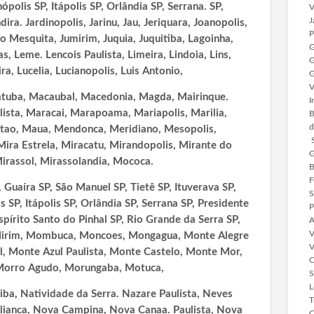
polis SP, Itápolis SP, Orlândia SP, Serrana. SP,
V
J
ira. Jardinopolis, Jarinu, Jau, Jeriquara, Joanopolis,
P
o Mesquita, Jumirim, Juquia, Juquitiba, Lagoinha,
G
as, Leme. Lencois Paulista, Limeira, Lindoia, Lins,
G
a, Lucelia, Lucianopolis, Luis Antonio,
G
V
acatuba, Macaubal, Macedonia, Magda, Mairinque.
I
ista, Maracai, Marapoama, Mariapolis, Marilia,
B
d
atao, Maua, Mendonca, Meridiano, Mesopolis,
S
Mira Estrela, Miracatu, Mirandopolis, Mirante do
G
irassol,
Mirassolandia, Mococa.
B
F
Guaíra SP, São Manuel SP, Tietê SP, Ituverava SP,
S
 SP, Itápolis SP, Orlândia SP, Serrana SP, Presidente
P
spírito Santo do Pinhal SP, Rio Grande da Serra SP,
A
V
-Mirim, Mombuca, Moncoes, Mongagua, Monte Alegre
V
l, Monte Azul Paulista, Monte Castelo, Monte Mor,
C
Morro Agudo, Morungaba, Motuca,
S
L
iba, Natividade da Serra. Nazare Paulista, Neves
T
lianca, Nova Campina, Nova Canaa. Paulista, Nova
C