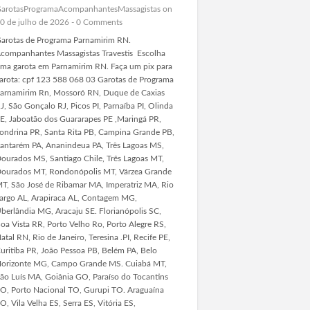
arotasProgramaAcompanhantesMassagistas
on
0 de julho de 2026 -
0 Comments
arotas de Programa Parnamirim RN.
companhantes Massagistas Travestis Escolha
ma garota em Parnamirim RN. Faça um pix para
arota: cpf 123 588 068 03 Garotas de Programa
arnamirim Rn, Mossoró RN, Duque de Caxias
J, São Gonçalo RJ, Picos PI, Parnaíba PI, Olinda
E, Jaboatão dos Guararapes PE ,Maringá PR,
ondrina PR, Santa Rita PB, Campina Grande PB,
antarém PA, Ananindeua PA, Três Lagoas MS,
ourados MS, Santiago Chile, Três Lagoas MT,
ourados MT, Rondonópolis MT, Várzea Grande
T, São José de Ribamar MA, Imperatriz MA, Rio
argo AL, Arapiraca AL, Contagem MG,
berlândia MG, Aracaju SE. Florianópolis SC,
oa Vista RR, Porto Velho Ro, Porto Alegre RS,
atal RN, Rio de Janeiro, Teresina .PI, Recife PE,
uritiba PR, João Pessoa PB, Belém PA, Belo
orizonte MG, Campo Grande MS. Cuiabá MT,
ão Luís MA, Goiânia GO, Paraíso do Tocantins
O, Porto Nacional TO, Gurupi TO. Araguaína
O, Vila Velha ES, Serra ES, Vitória ES,