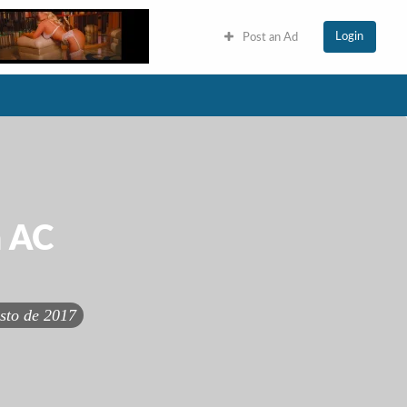
Login
Post an Ad
á AC
sto de 2017