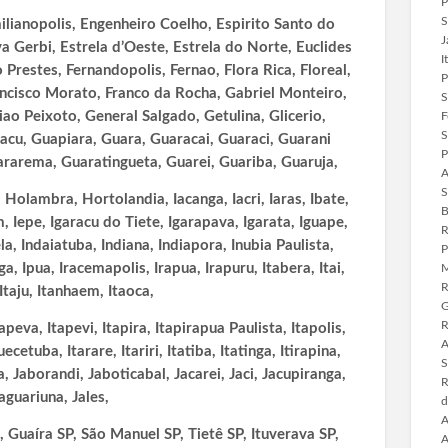
P
S
anopolis, Engenheiro Coelho, Espirito Santo do
J
va Gerbi, Estrela d’Oeste, Estrela do Norte, Euclides
I
 Prestes, Fernandopolis, Fernao, Flora Rica, Floreal,
P
Francisco Morato, Franco da Rocha, Gabriel Monteiro,
S
iao Peixoto, General Salgado, Getulina, Glicerio,
F
S
acu, Guapiara, Guara, Guaracai, Guaraci, Guarani
P
ararema, Guaratingueta, Guarei, Guariba, Guaruja,
A
S
Holambra, Hortolandia, Iacanga, Iacri, Iaras, Ibate,
B
em, Iepe, Igaracu do Tiete,
Igarapava, Igarata, Iguape,
R
la, Indaiatuba, Indiana, Indiapora, Inubia Paulista,
P
a, Ipua, Iracemapolis, Irapua, Irapuru, Itabera, Itai,
M
R
 Itaju, Itanhaem, Itaoca,
G
R
apeva, Itapevi, Itapira, Itapirapua Paulista, Itapolis,
A
cetuba, Itarare, Itariri, Itatiba, Itatinga, Itirapina,
S
va, Jaborandi,
Jaboticabal, Jacarei, Jaci, Jacupiranga,
R
aguariuna, Jales,
d
A
Guaíra SP, São Manuel SP, Tietê SP, Ituverava SP,
A