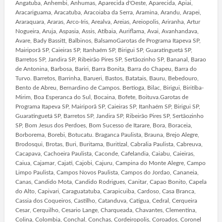
Angatuba, Anhembi, Anhumas, Aparecida d'Oeste, Aparecida, Apiai,
Aracariguama, Aracatuba, Aracoiaba da Serra, Aramina, Arandu, Arapei,
Araraquara, Araras, Arco-Iris, Arealva, Areias, Areiopolis, Ariranha, Artur
Nogueira, Aruja, Aspasia, Assis, Atibaia, Auriflama, Avai, Avanhandava,
Avare, Bady Bassitt, Balbinos, BalsamoGarotas de Programa Itapeva SP,
Mairiporã SP, Caieiras SP, Itanhaém SP, Birigui SP, Guaratinguetá SP,
Barretos SP, Jandira SP, Ribeirão Pires SP, Sertãozinho SP, Bananal, Barao
de Antonina, Barbosa, Bariri, Barra Bonita, Barra do Chapeu, Barra do
Turvo. Barretos, Barrinha, Barueri, Bastos, Batatais, Bauru, Bebedouro,
Bento de Abreu, Bernardino de Campos. Bertioga, Bilac, Birigui, Biritiba-
Mirim, Boa Esperanca do Sul, Bocaina, Bofete, Boituva.Garotas de
Programa Itapeva SP, Mairiporã SP, Caieiras SP, Itanhaém SP, Birigui SP,
Guaratinguetá SP, Barretos SP, Jandira SP, Ribeirão Pires SP, Sertãozinho
SP, Bom Jesus dos Perdoes, Bom Sucesso de Itarare, Bora, Boraceia,
Borborema, Borebi, Botucatu. Braganca Paulista, Brauna, Brejo Alegre,
Brodosqui, Brotas, Buri, Buritama, Buritizal, Cabralia Paulista, Cabreuva,
Cacapava, Cachoeira Paulista, Caconde, Cafelandia, Caiabu, Caieiras,
Caiua, Cajamar, Cajati, Cajobi, Cajuru, Campina do Monte Alegre, Campo
Limpo Paulista, Campos Novos Paulista, Campos do Jordao, Cananeia,
Canas, Candido Mota, Candido Rodrigues, Canitar, Capao Bonito, Capela
do Alto, Capivari, Caraguatatuba, Carapicuiba, Cardoso, Casa Branca,
Cassia dos Coqueiros, Castilho, Catanduva, Catigua, Cedral, Cerqueira
Cesar, Cerquilho, Cesario Lange, Charqueada, Chavantes, Clementina,
Colina, Colombia, Conchal, Conchas, Cordeiropolis, Coroados, Coronel