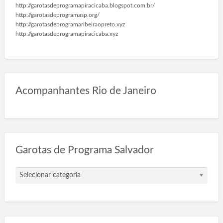
http://garotasdeprogramapiracicaba.blogspot.com.br/
http://garotasdeprogramasp.org/
http://garotasdeprogramaribeiraopreto.xyz
http://garotasdeprogramapiracicaba.xyz
Acompanhantes Rio de Janeiro
Garotas de Programa Salvador
G
a
r
o
t