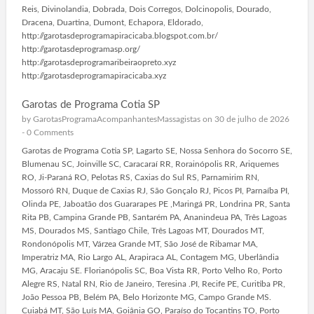
Reis, Divinolandia, Dobrada, Dois Corregos, Dolcinopolis, Dourado,
Dracena, Duartina, Dumont, Echapora, Eldorado,
http://garotasdeprogramapiracicaba.blogspot.com.br/
http://garotasdeprogramasp.org/
http://garotasdeprogramaribeiraopreto.xyz
http://garotasdeprogramapiracicaba.xyz
Garotas de Programa Cotia SP
by
GarotasProgramaAcompanhantesMassagistas
on 30 de julho de 2026
-
0 Comments
Garotas de Programa Cotia SP, Lagarto SE, Nossa Senhora do Socorro SE,
Blumenau SC, Joinville SC, Caracaraí RR, Rorainópolis RR, Ariquemes
RO, Ji-Paraná RO, Pelotas RS, Caxias do Sul RS, Parnamirim RN,
Mossoró RN, Duque de Caxias RJ, São Gonçalo RJ, Picos PI, Parnaíba PI,
Olinda PE, Jaboatão dos Guararapes PE ,Maringá PR, Londrina PR, Santa
Rita PB, Campina Grande PB, Santarém PA, Ananindeua PA, Três Lagoas
MS, Dourados MS, Santiago Chile, Três Lagoas MT, Dourados MT,
Rondonópolis MT, Várzea Grande MT, São José de Ribamar MA,
Imperatriz MA, Rio Largo AL, Arapiraca AL, Contagem MG, Uberlândia
MG, Aracaju SE. Florianópolis SC, Boa Vista RR, Porto Velho Ro, Porto
Alegre RS, Natal RN, Rio de Janeiro, Teresina .PI, Recife PE, Curitiba PR,
João Pessoa PB, Belém PA, Belo Horizonte MG, Campo Grande MS.
Cuiabá MT, São Luís MA, Goiânia GO, Paraíso do Tocantins TO, Porto