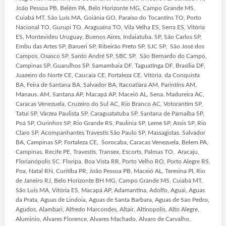
João Pessoa PB, Belém PA, Belo Horizonte MG, Campo Grande MS.
Cuiabá MT, São Luís MA, Goiânia GO, Paraíso do Tocantins TO, Porto
Nacional TO, Gurupi TO. Araguaína TO, Vila Velha ES, Serra ES, Vitória
ES, Montevideu Uruguay, Buenos Aires, Indaiatuba. SP, São Carlos SP,
Embu das Artes SP, Barueri SP, Ribeirão Preto SP, SJC SP, São José dos
Campos. Osasco SP, Santo André SP, SBC SP, São Bernardo do Campo,
Campinas SP, Guarulhos SP. Samambaia DF, Taguatinga DF, Brasília DF,
Juazeiro do Norte CE, Caucaia CE, Fortaleza CE. Vitória. da Conquista
BA, Feira de Santana BA, Salvador BA, Itacoatiara AM, Parintins AM,
Manaus. AM, Santana AP, Macapá AP, Maceió AL, Sena. Madureira AC,
Caracas Venezuela, Cruzeiro do Sul AC, Rio Branco AC, Votorantim SP,
Tatuí SP, Várzea Paulista SP, Caraguatatuba SP, Santana de Parnaíba SP,
Poá SP, Ourinhos SP, Rio Grande RS, Paulinia SP, Leme SP, Assis SP, Rio
Claro SP, Acompanhantes Travestis São Paulo SP, Massagistas. Salvador
BA, Campinas SP, Fortaleza CE, Sorocaba, Caracas Venezuela, Belem PA,
Campinas. Recife PE, Travestis, Transex, Escorts, Palmas TO, Aracaju,
Florianópolis SC. Floripa, Boa Vista RR, Porto Velho RO, Porto Alegre RS,
Poa, Natal RN, Curitiba PR, João Pessoa PB, Maceió AL, Teresina PI, Rio
de Janeiro RJ, Belo Horizonte BH MG, Campo Grande MS, Cuiabá MT,
São Luis MA, Vitória ES, Macapá AP, Adamantina, Adolfo, Aguai, Aguas
da Prata, Aguas de Lindoia, Aguas de Santa Barbara, Aguas de Sao Pedro,
Agudos, Alambari, Alfredo Marcondes, Altair, Altinopolis, Alto Alegre,
Aluminio, Alvares Florence, Alvares Machado, Alvaro de Carvalho,