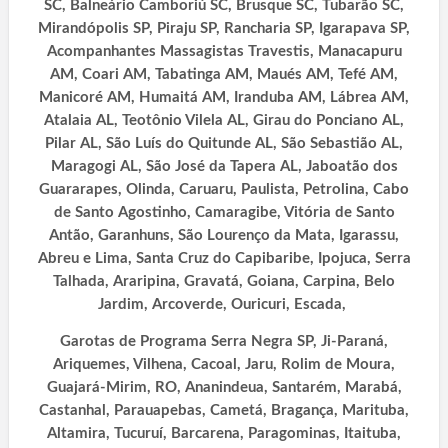
SC, Balneário Camboriú SC, Brusque SC, Tubarão SC,
Mirandópolis SP, Piraju SP, Rancharia SP, Igarapava SP,
Acompanhantes Massagistas Travestis, Manacapuru
AM, Coari AM, Tabatinga AM, Maués AM, Tefé AM,
Manicoré AM, Humaitá AM, Iranduba AM, Lábrea AM,
Atalaia AL, Teotônio Vilela AL, Girau do Ponciano AL,
Pilar AL, São Luís do Quitunde AL, São Sebastião AL,
Maragogi AL, São José da Tapera AL, Jaboatão dos
Guararapes, Olinda, Caruaru, Paulista, Petrolina, Cabo
de Santo Agostinho, Camaragibe, Vitória de Santo
Antão, Garanhuns, São Lourenço da Mata, Igarassu,
Abreu e Lima, Santa Cruz do Capibaribe, Ipojuca, Serra
Talhada, Araripina, Gravatá, Goiana, Carpina, Belo
Jardim, Arcoverde, Ouricuri, Escada,
Garotas de Programa Serra Negra SP, Ji-Paraná,
Ariquemes, Vilhena, Cacoal, Jaru, Rolim de Moura,
Guajará-Mirim, RO, Ananindeua, Santarém, Marabá,
Castanhal, Parauapebas, Cametá, Bragança, Marituba,
Altamira, Tucuruí, Barcarena, Paragominas, Itaituba,