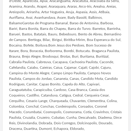
d'Oeste, Aparecida, Apiai, Aracariguama, Aracatuba, Aracoiaba da Serra,
Aramina, Arandu, Arapei, Araraquara, Araras, Arco-Iris, Arealva, Areias,
Areiopolis, Ariranha, Artur Nogueira, Aruja, Aspasia, Assis, Atibaia,
Auriflama, Avai, Avanhandava, Avare, Bady Bassitt, Balbinos,
BalsamoGarotas de Programa Bananal, Barao de Antonina, Barbosa,
Bariri, Barra Bonita, Barra do Chapeu, Barra do Turvo. Barretos, Barrinha,
Barueri, Bastos, Batatais, Bauru, Bebedouro, Bento de Abreu, Bernardino
de Campos. Bertioga, Bilac, Birigui, Biritiba-Mirim, Boa Esperanca do Sul,
Bocaina, Bofete, Boituva.Bom Jesus dos Perdoes, Bom Sucesso de
Itarare, Bora, Boraceia, Borborema, Borebi, Botucatu. Braganca Paulista,
Brauna, Brejo Alegre, Brodosqui, Brotas, Buri, Buritama, Buritizal,
Cabralia Paulista, Cabreuva, Cacapava, Cachoeira Paulista, Caconde,
Cafelandia, Caiabu, Caieiras, Caiua, Cajamar, Cajati, Cajobi, Cajuru,
Campina do Monte Alegre, Campo Limpo Paulista, Campos Novos
Paulista, Campos do Jordao, Cananeia, Canas, Candido Mota, Candido
Rodrigues, Canitar, Capao Bonito, Capela do Alto, Capivari,
Caraguatatuba, Carapicuiba, Cardoso, Casa Branca, Cassia dos
Coqueiros, Castilho, Catanduva, Catigua, Cedral, Cerqueira Cesar,
Cerquilho, Cesario Lange, Charqueada, Chavantes, Clementina, Colina,
Colombia, Conchal, Conchas, Cordeiropolis, Coroados, Coronel
Macedo, Corumbatai, Cosmopolis, Cosmorama, Cotia, Cravinhos, Cristais
Paulista, Cruzalia, Cruzeiro, Cubatao, Cunha, Descalvado, Diadema, Dirce
Reis, Divinolandia, Dobrada, Dois Corregos, Dolcinopolis, Dourado,
Dracena, Duartina, Dumont, Echapora, Eldorado,