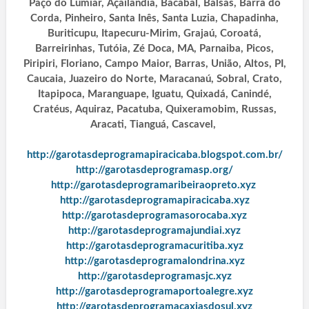
Paço do Lumiar, Açailândia, Bacabal, Balsas, Barra do
Corda, Pinheiro, Santa Inês, Santa Luzia, Chapadinha,
Buriticupu, Itapecuru-Mirim, Grajaú, Coroatá,
Barreirinhas, Tutóia, Zé Doca, MA, Parnaiba, Picos,
Piripiri, Floriano, Campo Maior, Barras, União, Altos, PI,
Caucaia, Juazeiro do Norte, Maracanaú, Sobral, Crato,
Itapipoca, Maranguape, Iguatu, Quixadá, Canindé,
Cratéus, Aquiraz, Pacatuba, Quixeramobim, Russas,
Aracati, Tianguá, Cascavel,
http://garotasdeprogramapiracicaba.blogspot.com.br/
http://garotasdeprogramasp.org/
http://garotasdeprogramaribeiraopreto.xyz
http://garotasdeprogramapiracicaba.xyz
http://garotasdeprogramasorocaba.xyz
http://garotasdeprogramajundiai.xyz
http://garotasdeprogramacuritiba.xyz
http://garotasdeprogramalondrina.xyz
http://garotasdeprogramasjc.xyz
http://garotasdeprogramaportoalegre.xyz
http://garotasdeprogramacaxiasdosul.xyz