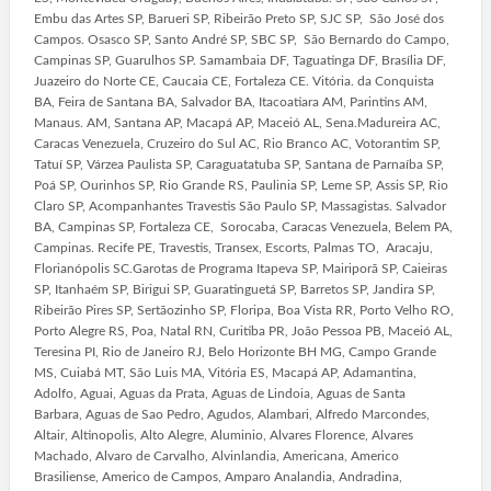
Embu das Artes SP, Barueri SP, Ribeirão Preto SP, SJC SP, São José dos
Campos. Osasco SP, Santo André SP, SBC SP, São Bernardo do Campo,
Campinas SP, Guarulhos SP. Samambaia DF, Taguatinga DF, Brasília DF,
Juazeiro do Norte CE, Caucaia CE, Fortaleza CE. Vitória. da Conquista
BA, Feira de Santana BA, Salvador BA, Itacoatiara AM, Parintins AM,
Manaus. AM, Santana AP, Macapá AP, Maceió AL, Sena.Madureira AC,
Caracas Venezuela, Cruzeiro do Sul AC, Rio Branco AC, Votorantim SP,
Tatuí SP, Várzea Paulista SP, Caraguatatuba SP, Santana de Parnaíba SP,
Poá SP, Ourinhos SP, Rio Grande RS, Paulinia SP, Leme SP, Assis SP, Rio
Claro SP, Acompanhantes Travestis São Paulo SP, Massagistas. Salvador
BA, Campinas SP, Fortaleza CE, Sorocaba, Caracas Venezuela, Belem PA,
Campinas. Recife PE, Travestis, Transex, Escorts, Palmas TO, Aracaju,
Florianópolis SC.Garotas de Programa Itapeva SP, Mairiporã SP, Caieiras
SP, Itanhaém SP, Birigui SP, Guaratinguetá SP, Barretos SP, Jandira SP,
Ribeirão Pires SP, Sertãozinho SP, Floripa, Boa Vista RR, Porto Velho RO,
Porto Alegre RS, Poa, Natal RN, Curitiba PR, João Pessoa PB, Maceió AL,
Teresina PI, Rio de Janeiro RJ, Belo Horizonte BH MG, Campo Grande
MS, Cuiabá MT, São Luis MA, Vitória ES, Macapá AP, Adamantina,
Adolfo, Aguai, Aguas da Prata, Aguas de Lindoia, Aguas de Santa
Barbara, Aguas de Sao Pedro, Agudos, Alambari, Alfredo Marcondes,
Altair, Altinopolis, Alto Alegre, Aluminio, Alvares Florence, Alvares
Machado, Alvaro de Carvalho, Alvinlandia, Americana, Americo
Brasiliense, Americo de Campos, Amparo Analandia, Andradina,