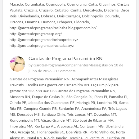
Macedo, Corumbatai, Cosmopolis, Cosmorama, Cotia, Cravinhos, Cristais
Paulista, Cruzalia, Cruzeiro, Cubatao, Cunha, Descalvado, Diadema, Dirce
Reis, Divinolandia, Dobrada, Dois Corregos, Dolcinopolis, Dourado,
Dracena, Duartina, Dumont, Echapora, Eldorado,
http://garotasdeprogramapiracicaba.blogspot.com.br/
http://garotasdeprogramasp.org/
http://garotasdeprogramaribeiraopreto.xyz
http://garotasdeprogramapiracicaba.xyz
Garotas de Programa Parnamirim RN
by
GarotasProgramaAcompanhantesMassagistas
on 10 de
julho de 2026 -
0 Comments
Garotas de Programa Parnamirim RN. Acompanhantes Massagistas
Travestis Escolha uma garota em Parnamirim RN. Faça um pix para
garota: cpf 123 588 068 03 Garotas de Programa Parnamirim Rn,
Mossoró RN, Duque de Caxias RJ, São Gonçalo RJ, Picos PI, Parnaíba PI,
Olinda PE, Jaboatão dos Guararapes PE ,Maringá PR, Londrina PR, Santa
Rita PB, Campina Grande PB, Santarém PA, Ananindeua PA, Três Lagoas
MS, Dourados MS, Santiago Chile, Três Lagoas MT, Dourados MT,
Rondonópolis MT, Várzea Grande MT, São José de Ribamar MA,
Imperatriz MA, Rio Largo AL, Arapiraca AL, Contagem MG, Uberlândia
MG, Aracaju SE. Florianópolis SC, Boa Vista RR, Porto Velho Ro, Porto
Alegre RS, Natal RN, Rio de Janeiro, Teresina .PI, Recife PE, Curitiba PR,