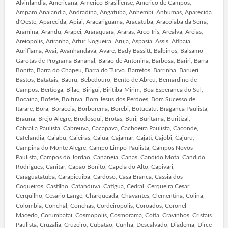
Alvinlandia, Americana, Americo Brasiliense, Americo de Campos,
Amparo Analandia, Andradina, Angatuba, Anhembi, Anhumas, Aparecida
d'Oeste, Aparecida, Apiai, Aracariguama, Aracatuba, Aracoiaba da Serra,
Aramina, Arandu, Arapei, Araraquara, Araras, Arco-Iris, Arealva, Areias,
Areiopolis, Ariranha, Artur Nogueira, Aruja, Aspasia, Assis, Atibaia,
Auriflama, Avai, Avanhandava, Avare, Bady Bassitt, Balbinos, Balsamo
Garotas de Programa Bananal, Barao de Antonina, Barbosa, Bariri, Barra
Bonita, Barra do Chapeu, Barra do Turvo. Barretos, Barrinha, Barueri,
Bastos, Batatais, Bauru, Bebedouro, Bento de Abreu, Bernardino de
Campos. Bertioga, Bilac, Birigui, Biritiba-Mirim, Boa Esperanca do Sul,
Bocaina, Bofete, Boituva. Bom Jesus dos Perdoes, Bom Sucesso de
Itarare, Bora, Boraceia, Borborema, Borebi, Botucatu. Braganca Paulista,
Brauna, Brejo Alegre, Brodosqui, Brotas, Buri, Buritama, Buritizal,
Cabralia Paulista, Cabreuva, Cacapava, Cachoeira Paulista, Caconde,
Cafelandia, Caiabu, Caieiras, Caiua, Cajamar, Cajati, Cajobi, Cajuru,
Campina do Monte Alegre, Campo Limpo Paulista, Campos Novos
Paulista, Campos do Jordao, Cananeia, Canas, Candido Mota, Candido
Rodrigues, Canitar, Capao Bonito, Capela do Alto, Capivari,
Caraguatatuba, Carapicuiba, Cardoso, Casa Branca, Cassia dos
Coqueiros, Castilho, Catanduva, Catigua, Cedral, Cerqueira Cesar,
Cerquilho, Cesario Lange, Charqueada, Chavantes, Clementina, Colina,
Colombia, Conchal, Conchas, Cordeiropolis, Coroados, Coronel
Macedo, Corumbatai, Cosmopolis, Cosmorama, Cotia, Cravinhos, Cristais
Paulista, Cruzalia, Cruzeiro, Cubatao, Cunha, Descalvado, Diadema, Dirce