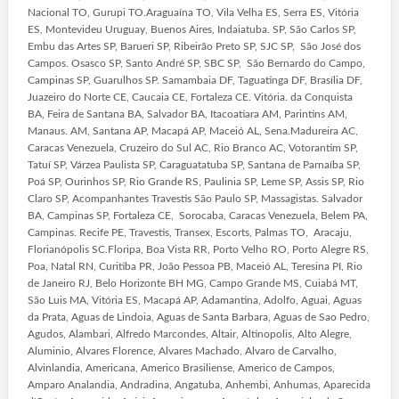
Nacional TO, Gurupi TO.Araguaína TO, Vila Velha ES, Serra ES, Vitória
ES, Montevideu Uruguay, Buenos Aires, Indaiatuba. SP, São Carlos SP,
Embu das Artes SP, Barueri SP, Ribeirão Preto SP, SJC SP, São José dos
Campos. Osasco SP, Santo André SP, SBC SP, São Bernardo do Campo,
Campinas SP, Guarulhos SP. Samambaia DF, Taguatinga DF, Brasília DF,
Juazeiro do Norte CE, Caucaia CE, Fortaleza CE. Vitória. da Conquista
BA, Feira de Santana BA, Salvador BA, Itacoatiara AM, Parintins AM,
Manaus. AM, Santana AP, Macapá AP, Maceió AL, Sena.Madureira AC,
Caracas Venezuela, Cruzeiro do Sul AC, Rio Branco AC, Votorantim SP,
Tatuí SP, Várzea Paulista SP, Caraguatatuba SP, Santana de Parnaíba SP,
Poá SP, Ourinhos SP, Rio Grande RS, Paulinia SP, Leme SP, Assis SP, Rio
Claro SP, Acompanhantes Travestis São Paulo SP, Massagistas. Salvador
BA, Campinas SP, Fortaleza CE, Sorocaba, Caracas Venezuela, Belem PA,
Campinas. Recife PE, Travestis, Transex, Escorts, Palmas TO, Aracaju,
Florianópolis SC.Floripa, Boa Vista RR, Porto Velho RO, Porto Alegre RS,
Poa, Natal RN, Curitiba PR, João Pessoa PB, Maceió AL, Teresina PI, Rio
de Janeiro RJ, Belo Horizonte BH MG, Campo Grande MS, Cuiabá MT,
São Luis MA, Vitória ES, Macapá AP, Adamantina, Adolfo, Aguai, Aguas
da Prata, Aguas de Lindoia, Aguas de Santa Barbara, Aguas de Sao Pedro,
Agudos, Alambari, Alfredo Marcondes, Altair, Altinopolis, Alto Alegre,
Aluminio, Alvares Florence, Alvares Machado, Alvaro de Carvalho,
Alvinlandia, Americana, Americo Brasiliense, Americo de Campos,
Amparo Analandia, Andradina, Angatuba, Anhembi, Anhumas, Aparecida