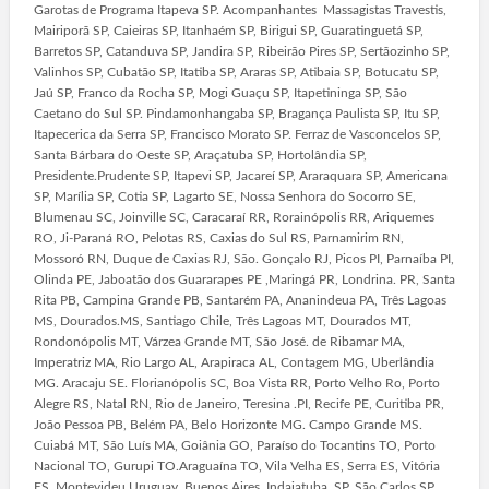
Garotas de Programa Itapeva SP. Acompanhantes Massagistas Travestis,
Mairiporã SP, Caieiras SP, Itanhaém SP, Birigui SP, Guaratinguetá SP,
Barretos SP, Catanduva SP, Jandira SP, Ribeirão Pires SP, Sertãozinho SP,
Valinhos SP, Cubatão SP, Itatiba SP, Araras SP, Atibaia SP, Botucatu SP,
Jaú SP, Franco da Rocha SP, Mogi Guaçu SP, Itapetininga SP, São
Caetano do Sul SP. Pindamonhangaba SP, Bragança Paulista SP, Itu SP,
Itapecerica da Serra SP, Francisco Morato SP. Ferraz de Vasconcelos SP,
Santa Bárbara do Oeste SP, Araçatuba SP, Hortolândia SP,
Presidente.Prudente SP, Itapevi SP, Jacareí SP, Araraquara SP, Americana
SP, Marília SP, Cotia SP, Lagarto SE, Nossa Senhora do Socorro SE,
Blumenau SC, Joinville SC, Caracaraí RR, Rorainópolis RR, Ariquemes
RO, Ji-Paraná RO, Pelotas RS, Caxias do Sul RS, Parnamirim RN,
Mossoró RN, Duque de Caxias RJ, São. Gonçalo RJ, Picos PI, Parnaíba PI,
Olinda PE, Jaboatão dos Guararapes PE ,Maringá PR, Londrina. PR, Santa
Rita PB, Campina Grande PB, Santarém PA, Ananindeua PA, Três Lagoas
MS, Dourados.MS, Santiago Chile, Três Lagoas MT, Dourados MT,
Rondonópolis MT, Várzea Grande MT, São José. de Ribamar MA,
Imperatriz MA, Rio Largo AL, Arapiraca AL, Contagem MG, Uberlândia
MG. Aracaju SE. Florianópolis SC, Boa Vista RR, Porto Velho Ro, Porto
Alegre RS, Natal RN, Rio de Janeiro, Teresina .PI, Recife PE, Curitiba PR,
João Pessoa PB, Belém PA, Belo Horizonte MG. Campo Grande MS.
Cuiabá MT, São Luís MA, Goiânia GO, Paraíso do Tocantins TO, Porto
Nacional TO, Gurupi TO.Araguaína TO, Vila Velha ES, Serra ES, Vitória
ES, Montevideu Uruguay, Buenos Aires, Indaiatuba. SP, São Carlos SP,