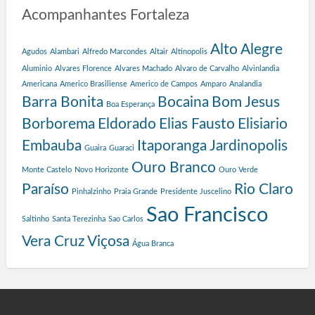
a
Acompanhantes Fortaleza
s
d
e
Alto Alegre
Agudos
Alambari
Alfredo Marcondes
Altair
Altinopolis
P
Aluminio
Alvares Florence
Alvares Machado
Alvaro de Carvalho
Alvinlandia
r
Americana
Americo Brasiliense
Americo de Campos
Amparo
Analandia
o
Barra Bonita
Bocaina
Bom Jesus
g
Boa Esperança
r
Borborema
Eldorado
Elias Fausto
Elisiario
a
Embauba
Itaporanga
Jardinopolis
Guaira
Guaraci
m
a
Ouro Branco
Monte Castelo
Novo Horizonte
Ouro Verde
S
Paraíso
Rio Claro
Pinhalzinho
Praia Grande
Presidente Juscelino
a
l
Sao Francisco
Saltinho
Santa Terezinha
Sao Carlos
v
a
Vera Cruz
Viçosa
Água Branca
d
o
r