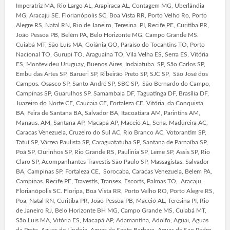
Imperatriz MA, Rio Largo AL, Arapiraca AL, Contagem MG, Uberlândia
MG, Aracaju SE. Florianópolis SC, Boa Vista RR, Porto Velho Ro, Porto
Alegre RS, Natal RN, Rio de Janeiro, Teresina .PI, Recife PE, Curitiba PR,
João Pessoa PB, Belém PA, Belo Horizonte MG, Campo Grande MS.
Cuiabá MT, São Luís MA, Goiânia GO, Paraíso do Tocantins TO, Porto
Nacional TO, Gurupi TO. Araguaína TO, Vila Velha ES, Serra ES, Vitória
ES, Montevideu Uruguay, Buenos Aires, Indaiatuba. SP, São Carlos SP,
Embu das Artes SP, Barueri SP, Ribeirão Preto SP, SJC SP, São José dos
Campos. Osasco SP, Santo André SP, SBC SP, São Bernardo do Campo,
Campinas SP, Guarulhos SP. Samambaia DF, Taguatinga DF, Brasília DF,
Juazeiro do Norte CE, Caucaia CE, Fortaleza CE. Vitória. da Conquista
BA, Feira de Santana BA, Salvador BA, Itacoatiara AM, Parintins AM,
Manaus. AM, Santana AP, Macapá AP, Maceió AL, Sena. Madureira AC,
Caracas Venezuela, Cruzeiro do Sul AC, Rio Branco AC, Votorantim SP,
Tatuí SP, Várzea Paulista SP, Caraguatatuba SP, Santana de Parnaíba SP,
Poá SP, Ourinhos SP, Rio Grande RS, Paulinia SP, Leme SP, Assis SP, Rio
Claro SP, Acompanhantes Travestis São Paulo SP, Massagistas. Salvador
BA, Campinas SP, Fortaleza CE, Sorocaba, Caracas Venezuela, Belem PA,
Campinas. Recife PE, Travestis, Transex, Escorts, Palmas TO, Aracaju,
Florianópolis SC. Floripa, Boa Vista RR, Porto Velho RO, Porto Alegre RS,
Poa, Natal RN, Curitiba PR, João Pessoa PB, Maceió AL, Teresina PI, Rio
de Janeiro RJ, Belo Horizonte BH MG, Campo Grande MS, Cuiabá MT,
São Luis MA, Vitória ES, Macapá AP, Adamantina, Adolfo, Aguai, Aguas