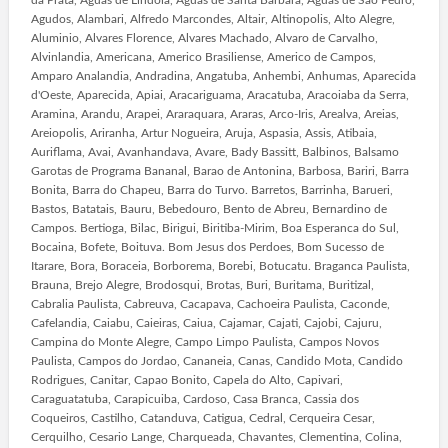
da Prata, Aguas de Lindoia, Aguas de Santa Barbara, Aguas de Sao Pedro,
Agudos, Alambari, Alfredo Marcondes, Altair, Altinopolis, Alto Alegre,
Aluminio, Alvares Florence, Alvares Machado, Alvaro de Carvalho,
Alvinlandia, Americana, Americo Brasiliense, Americo de Campos,
Amparo Analandia, Andradina, Angatuba, Anhembi, Anhumas, Aparecida
d'Oeste, Aparecida, Apiai, Aracariguama, Aracatuba, Aracoiaba da Serra,
Aramina, Arandu, Arapei, Araraquara, Araras, Arco-Iris, Arealva, Areias,
Areiopolis, Ariranha, Artur Nogueira, Aruja, Aspasia, Assis, Atibaia,
Auriflama, Avai, Avanhandava, Avare, Bady Bassitt, Balbinos, Balsamo
Garotas de Programa Bananal, Barao de Antonina, Barbosa, Bariri, Barra
Bonita, Barra do Chapeu, Barra do Turvo. Barretos, Barrinha, Barueri,
Bastos, Batatais, Bauru, Bebedouro, Bento de Abreu, Bernardino de
Campos. Bertioga, Bilac, Birigui, Biritiba-Mirim, Boa Esperanca do Sul,
Bocaina, Bofete, Boituva. Bom Jesus dos Perdoes, Bom Sucesso de
Itarare, Bora, Boraceia, Borborema, Borebi, Botucatu. Braganca Paulista,
Brauna, Brejo Alegre, Brodosqui, Brotas, Buri, Buritama, Buritizal,
Cabralia Paulista, Cabreuva, Cacapava, Cachoeira Paulista, Caconde,
Cafelandia, Caiabu, Caieiras, Caiua, Cajamar, Cajati, Cajobi, Cajuru,
Campina do Monte Alegre, Campo Limpo Paulista, Campos Novos
Paulista, Campos do Jordao, Cananeia, Canas, Candido Mota, Candido
Rodrigues, Canitar, Capao Bonito, Capela do Alto, Capivari,
Caraguatatuba, Carapicuiba, Cardoso, Casa Branca, Cassia dos
Coqueiros, Castilho, Catanduva, Catigua, Cedral, Cerqueira Cesar,
Cerquilho, Cesario Lange, Charqueada, Chavantes, Clementina, Colina,