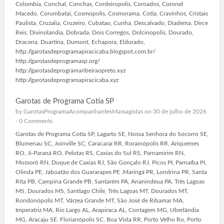
Colombia, Conchal, Conchas, Cordeiropolis, Coroados, Coronel
Macedo, Corumbatai, Cosmopolis, Cosmorama, Cotia, Cravinhos, Cristais
Paulista, Cruzalia, Cruzeiro, Cubatao, Cunha, Descalvado, Diadema, Dirce
Reis, Divinolandia, Dobrada, Dois Corregos, Dolcinopolis, Dourado,
Dracena, Duartina, Dumont, Echapora, Eldorado,
http://garotasdeprogramapiracicaba.blogspot.com.br/
http://garotasdeprogramasp.org/
http://garotasdeprogramaribeiraopreto.xyz
http://garotasdeprogramapiracicaba.xyz
Garotas de Programa Cotia SP
by
GarotasProgramaAcompanhantesMassagistas
on 30 de julho de 2026
-
0 Comments
Garotas de Programa Cotia SP, Lagarto SE, Nossa Senhora do Socorro SE,
Blumenau SC, Joinville SC, Caracaraí RR, Rorainópolis RR, Ariquemes
RO, Ji-Paraná RO, Pelotas RS, Caxias do Sul RS, Parnamirim RN,
Mossoró RN, Duque de Caxias RJ, São Gonçalo RJ, Picos PI, Parnaíba PI,
Olinda PE, Jaboatão dos Guararapes PE ,Maringá PR, Londrina PR, Santa
Rita PB, Campina Grande PB, Santarém PA, Ananindeua PA, Três Lagoas
MS, Dourados MS, Santiago Chile, Três Lagoas MT, Dourados MT,
Rondonópolis MT, Várzea Grande MT, São José de Ribamar MA,
Imperatriz MA, Rio Largo AL, Arapiraca AL, Contagem MG, Uberlândia
MG, Aracaju SE. Florianópolis SC, Boa Vista RR, Porto Velho Ro, Porto