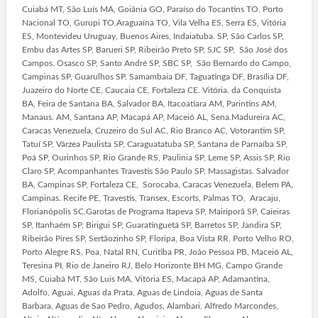
Cuiabá MT, São Luís MA, Goiânia GO, Paraíso do Tocantins TO, Porto
Nacional TO, Gurupi TO.Araguaína TO, Vila Velha ES, Serra ES, Vitória
ES, Montevideu Uruguay, Buenos Aires, Indaiatuba. SP, São Carlos SP,
Embu das Artes SP, Barueri SP, Ribeirão Preto SP, SJC SP, São José dos
Campos. Osasco SP, Santo André SP, SBC SP, São Bernardo do Campo,
Campinas SP, Guarulhos SP. Samambaia DF, Taguatinga DF, Brasília DF,
Juazeiro do Norte CE, Caucaia CE, Fortaleza CE. Vitória. da Conquista
BA, Feira de Santana BA, Salvador BA, Itacoatiara AM, Parintins AM,
Manaus. AM, Santana AP, Macapá AP, Maceió AL, Sena.Madureira AC,
Caracas Venezuela, Cruzeiro do Sul AC, Rio Branco AC, Votorantim SP,
Tatuí SP, Várzea Paulista SP, Caraguatatuba SP, Santana de Parnaíba SP,
Poá SP, Ourinhos SP, Rio Grande RS, Paulinia SP, Leme SP, Assis SP, Rio
Claro SP, Acompanhantes Travestis São Paulo SP, Massagistas. Salvador
BA, Campinas SP, Fortaleza CE, Sorocaba, Caracas Venezuela, Belem PA,
Campinas. Recife PE, Travestis, Transex, Escorts, Palmas TO, Aracaju,
Florianópolis SC.Garotas de Programa Itapeva SP, Mairiporã SP, Caieiras
SP, Itanhaém SP, Birigui SP, Guaratinguetá SP, Barretos SP, Jandira SP,
Ribeirão Pires SP, Sertãozinho SP, Floripa, Boa Vista RR, Porto Velho RO,
Porto Alegre RS, Poa, Natal RN, Curitiba PR, João Pessoa PB, Maceió AL,
Teresina PI, Rio de Janeiro RJ, Belo Horizonte BH MG, Campo Grande
MS, Cuiabá MT, São Luis MA, Vitória ES, Macapá AP, Adamantina,
Adolfo, Aguai, Aguas da Prata, Aguas de Lindoia, Aguas de Santa
Barbara, Aguas de Sao Pedro, Agudos, Alambari, Alfredo Marcondes,