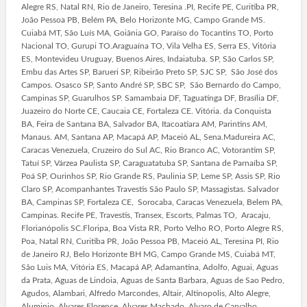
Alegre RS, Natal RN, Rio de Janeiro, Teresina .PI, Recife PE, Curitiba PR,
João Pessoa PB, Belém PA, Belo Horizonte MG, Campo Grande MS.
Cuiabá MT, São Luís MA, Goiânia GO, Paraíso do Tocantins TO, Porto
Nacional TO, Gurupi TO.Araguaína TO, Vila Velha ES, Serra ES, Vitória
ES, Montevideu Uruguay, Buenos Aires, Indaiatuba. SP, São Carlos SP,
Embu das Artes SP, Barueri SP, Ribeirão Preto SP, SJC SP, São José dos
Campos. Osasco SP, Santo André SP, SBC SP, São Bernardo do Campo,
Campinas SP, Guarulhos SP. Samambaia DF, Taguatinga DF, Brasília DF,
Juazeiro do Norte CE, Caucaia CE, Fortaleza CE. Vitória. da Conquista
BA, Feira de Santana BA, Salvador BA, Itacoatiara AM, Parintins AM,
Manaus. AM, Santana AP, Macapá AP, Maceió AL, Sena.Madureira AC,
Caracas Venezuela, Cruzeiro do Sul AC, Rio Branco AC, Votorantim SP,
Tatuí SP, Várzea Paulista SP, Caraguatatuba SP, Santana de Parnaíba SP,
Poá SP, Ourinhos SP, Rio Grande RS, Paulinia SP, Leme SP, Assis SP, Rio
Claro SP, Acompanhantes Travestis São Paulo SP, Massagistas. Salvador
BA, Campinas SP, Fortaleza CE, Sorocaba, Caracas Venezuela, Belem PA,
Campinas. Recife PE, Travestis, Transex, Escorts, Palmas TO, Aracaju,
Florianópolis SC.Floripa, Boa Vista RR, Porto Velho RO, Porto Alegre RS,
Poa, Natal RN, Curitiba PR, João Pessoa PB, Maceió AL, Teresina PI, Rio
de Janeiro RJ, Belo Horizonte BH MG, Campo Grande MS, Cuiabá MT,
São Luis MA, Vitória ES, Macapá AP, Adamantina, Adolfo, Aguai, Aguas
da Prata, Aguas de Lindoia, Aguas de Santa Barbara, Aguas de Sao Pedro,
Agudos, Alambari, Alfredo Marcondes, Altair, Altinopolis, Alto Alegre,
Aluminio, Alvares Florence, Alvares Machado, Alvaro de Carvalho,