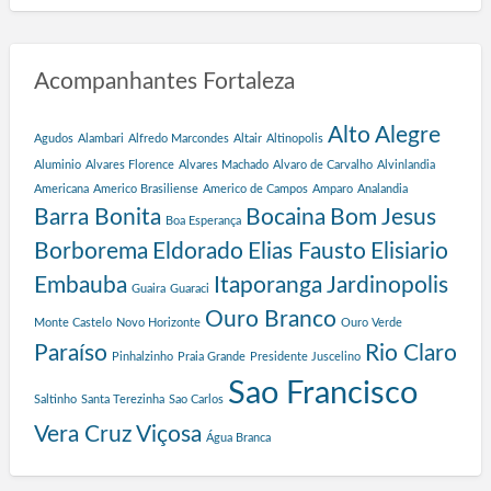
o
t
a
Acompanhantes Fortaleza
s
d
e
Alto Alegre
Agudos
Alambari
Alfredo Marcondes
Altair
Altinopolis
P
Aluminio
Alvares Florence
Alvares Machado
Alvaro de Carvalho
Alvinlandia
r
Americana
Americo Brasiliense
Americo de Campos
Amparo
Analandia
o
Barra Bonita
Bocaina
Bom Jesus
g
Boa Esperança
r
Borborema
Eldorado
Elias Fausto
Elisiario
a
Embauba
Itaporanga
Jardinopolis
Guaira
Guaraci
m
a
Ouro Branco
Monte Castelo
Novo Horizonte
Ouro Verde
S
Paraíso
Rio Claro
Pinhalzinho
Praia Grande
Presidente Juscelino
a
l
Sao Francisco
Saltinho
Santa Terezinha
Sao Carlos
v
a
Vera Cruz
Viçosa
Água Branca
d
o