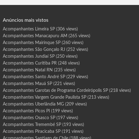
r
Anúncios mais vistos
Acompanhantes Limeira SP
(306 views)
Acompanhantes Manacapuru AM
(265 views)
Acompanhantes Mairinque SP
(260 views)
Acompanhantes São Gonçalo RJ
(252 views)
Acompanhantes Jundiaí SP
(250 views)
Acompanhantes Curitiba PR
(248 views)
Acompanhantes Natal RN
(235 views)
Acompanhantes Santo André SP
(229 views)
Acompanhantes Mauá SP
(221 views)
Acompanhantes Garotas de Programa Cordeirópolis SP
(218 views)
Acompanhantes Vargem Grande Paulista SP
(213 views)
Acompanhantes Uberlândia MG
(209 views)
Acompanhantes Picos PI
(199 views)
Acompanhantes Osasco SP
(197 views)
Acompanhantes Tremembé SP
(193 views)
Acompanhantes Piracicaba SP
(191 views)
Acompanhantes Santiago de Chile
(188 views)