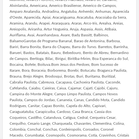
Alvinlandia, Americana, Americo Brasiliense, Americo de Campos,
Amparo Analandia, Andradina, Angatuba, Anhembi, Anhumas, Aparecida
d'Oeste, Aparecida, Apiai, Aracariguama, Aracatuba, Aracoiaba da Serra,
Aramina, Arandu, Arapei, Araraquara, Araras, Arco-Iris, Arealva, Areias,
Areiopolis, Ariranha, Artur Nogueira, Aruja, Aspasia, Assis, Atibaia,
Auriflama, Avai, Avanhandava, Avare, Bady Bassitt, Balbinos,
BalsamoGarotas de Programa Bananal, Barao de Antonina, Barbosa,
Bariri, Barra Bonita, Barra do Chapeu, Barra do Turvo. Barretos, Barrinha,
Barueri, Bastos, Batatais, Bauru, Bebedouro, Bento de Abreu, Bernardino
de Campos. Bertioga, Bilac, Birigui, Biritiba-Mirim, Boa Esperanca do Sul,
Bocaina, Bofete, Boituva.Bom Jesus dos Perdoes, Bom Sucesso de
Itarare, Bora, Boraceia, Borborema, Borebi, Botucatu. Braganca Paulista,
Brauna, Brejo Alegre, Brodosqui, Brotas, Buri, Buritama, Buritizal,
Cabralia Paulista, Cabreuva, Cacapava, Cachoeira Paulista, Caconde,
Cafelandia, Caiabu, Caieiras, Caiua, Cajamar, Cajati, Cajobi, Cajuru,
Campina do Monte Alegre, Campo Limpo Paulista, Campos Novos
Paulista, Campos do Jordao, Cananeia, Canas, Candido Mota, Candido
Rodrigues, Canitar, Capao Bonito, Capela do Alto, Capivari,
Caraguatatuba, Carapicuiba, Cardoso, Casa Branca, Cassia dos
Coqueiros, Castilho, Catanduva, Catigua, Cedral, Cerqueira Cesar,
Cerquilho, Cesario Lange, Charqueada, Chavantes, Clementina, Colina,
Colombia, Conchal, Conchas, Cordeiropolis, Coroados, Coronel
Macedo, Corumbatai, Cosmopolis, Cosmorama, Cotia, Cravinhos, Cristais