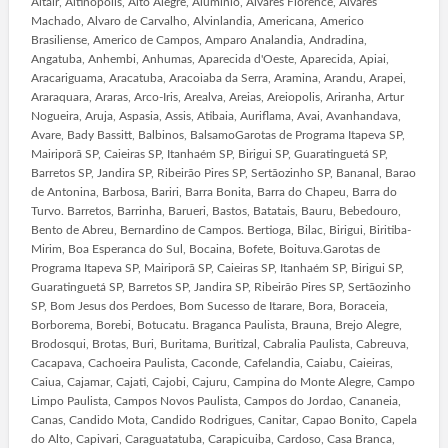
Altair, Altinopolis, Alto Alegre, Aluminio, Alvares Florence, Alvares
Machado, Alvaro de Carvalho, Alvinlandia, Americana, Americo
Brasiliense, Americo de Campos, Amparo Analandia, Andradina,
Angatuba, Anhembi, Anhumas, Aparecida d'Oeste, Aparecida, Apiai,
Aracariguama, Aracatuba, Aracoiaba da Serra, Aramina, Arandu, Arapei,
Araraquara, Araras, Arco-Iris, Arealva, Areias, Areiopolis, Ariranha, Artur
Nogueira, Aruja, Aspasia, Assis, Atibaia, Auriflama, Avai, Avanhandava,
Avare, Bady Bassitt, Balbinos, BalsamoGarotas de Programa Itapeva SP,
Mairiporã SP, Caieiras SP, Itanhaém SP, Birigui SP, Guaratinguetá SP,
Barretos SP, Jandira SP, Ribeirão Pires SP, Sertãozinho SP, Bananal, Barao
de Antonina, Barbosa, Bariri, Barra Bonita, Barra do Chapeu, Barra do
Turvo. Barretos, Barrinha, Barueri, Bastos, Batatais, Bauru, Bebedouro,
Bento de Abreu, Bernardino de Campos. Bertioga, Bilac, Birigui, Biritiba-
Mirim, Boa Esperanca do Sul, Bocaina, Bofete, Boituva.Garotas de
Programa Itapeva SP, Mairiporã SP, Caieiras SP, Itanhaém SP, Birigui SP,
Guaratinguetá SP, Barretos SP, Jandira SP, Ribeirão Pires SP, Sertãozinho
SP, Bom Jesus dos Perdoes, Bom Sucesso de Itarare, Bora, Boraceia,
Borborema, Borebi, Botucatu. Braganca Paulista, Brauna, Brejo Alegre,
Brodosqui, Brotas, Buri, Buritama, Buritizal, Cabralia Paulista, Cabreuva,
Cacapava, Cachoeira Paulista, Caconde, Cafelandia, Caiabu, Caieiras,
Caiua, Cajamar, Cajati, Cajobi, Cajuru, Campina do Monte Alegre, Campo
Limpo Paulista, Campos Novos Paulista, Campos do Jordao, Cananeia,
Canas, Candido Mota, Candido Rodrigues, Canitar, Capao Bonito, Capela
do Alto, Capivari, Caraguatatuba, Carapicuiba, Cardoso, Casa Branca,