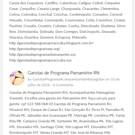
Cassia dos Coqueiros, Castilho, Catanduva, Catigua, Cedral, Cerqueira
Cesar, Cerquilho, Cesario Lange, Charqueada, Chavantes, Clementina,
Colina, Colombia, Conchal, Conchas, Cordeiropolis, Coroados, Coronel
Macedo, Corumbatai, Cosmopolis, Cosmorama, Cotia, Cravinhos, Cristais
Paulista, Cruzalia, Cruzeiro, Cubatao, Cunha, Descalvado, Diadema, Dirce
Reis, Divinolandia, Dobrada, Dois Corregos, Dolcinopolis, Dourado,
Dracena, Duartina, Dumont, Echapora, Eldorado,
http://garotasdeprogramapiracicaba.blogspot.com.br/
http://garotasdeprogramasp.org/
http://garotasdeprogramaribeiraopreto.xyz
http://garotasdeprogramapiracicaba.xyz
Garotas de Programa Parnamirim RN
by
GarotasProgramaAcompanhantesMassagistas
on 10 de
julho de 2026 -
0 Comments
Garotas de Programa Parnamirim RN. Acompanhantes Massagistas
Travestis Escolha uma garota em Parnamirim RN. Faça um pix para
garota: cpf 123 588 068 03 Garotas de Programa Parnamirim Rn,
Mossoró RN, Duque de Caxias RJ, São Gonçalo RJ, Picos PI, Parnaíba PI,
Olinda PE, Jaboatão dos Guararapes PE ,Maringá PR, Londrina PR, Santa
Rita PB, Campina Grande PB, Santarém PA, Ananindeua PA, Três Lagoas
MS, Dourados MS, Santiago Chile, Três Lagoas MT, Dourados MT,
Rondonópolis MT, Várzea Grande MT, São José de Ribamar MA,