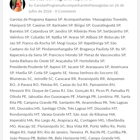
by
GarotasProgramaAcompanhantesMassagistas
on 26 de
julho de 2026 -
0 Comments
Garotas de Programa Itapeva SP. Acompanhantes Massagistas Travestis,
Mairiporã SP, Caieiras SP, Itanhaém SP, Birigui SP, Guaratinguetá SP,
Barretos SP, Catanduva SP, Jandira SP, Ribeirão Pires SP, Sertãozinho SP,
Valinhos SP, Cubatão SP, Itatiba SP, Araras SP, Atibaia SP, Botucatu SP,
Jaú SP, Franco da Rocha SP, Mogi Guaçu SP, Itapetininga SP, São
Caetano do Sul SP. Pindamonhangaba SP, Bragança Paulista SP, Itu SP,
Itapecerica da Serra SP, Francisco Morato SP. Ferraz de Vasconcelos SP,
Santa Bárbara do Oeste SP, Araçatuba SP, Hortolândia SP,
Presidente.Prudente SP, Itapevi SP, Jacareí SP, Araraquara SP, Americana
SP, Marília SP, Cotia SP, Lagarto SE, Nossa Senhora do Socorro SE,
Blumenau SC, Joinville SC, Caracaraí RR, Rorainópolis RR, Ariquemes
RO, Ji-Paraná RO, Pelotas RS, Caxias do Sul RS, Parnamirim RN,
Mossoró RN, Duque de Caxias RJ, São. Gonçalo RJ, Picos PI, Parnaíba PI,
Olinda PE, Jaboatão dos Guararapes PE ,Maringá PR, Londrina. PR, Santa
Rita PB, Campina Grande PB, Santarém PA, Ananindeua PA, Três Lagoas
MS, Dourados.MS, Santiago Chile, Três Lagoas MT, Dourados MT,
Rondonópolis MT, Várzea Grande MT, São José. de Ribamar MA,
Imperatriz MA, Rio Largo AL, Arapiraca AL, Contagem MG, Uberlândia
MG. Aracaju SE. Florianópolis SC, Boa Vista RR, Porto Velho Ro, Porto
Alegre RS, Natal RN, Rio de Janeiro, Teresina .PI, Recife PE, Curitiba PR,
João Pessoa PB, Belém PA, Belo Horizonte MG. Campo Grande MS.