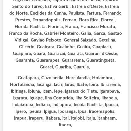
Santo do Turvo, Estiva Gerbi, Estrela d’Oeste, Estrela
do Norte, Euclides da Cunha, Paulista, Fartura, Fernando
Prestes, Fernandopolis, Fernao, Flora Rica, Floreal,
Florida Paulista. Florinia, Franca, Francisco Morato,
Franco da Rocha, Gabriel Monteiro, Galia, Garca, Gastao
Vidigal, Gaviao Peixoto, General Salgado, Getulina,
Glicerio, Guaicara, Guaimbe, Guaira, Guapiacu,
Guapiara, Guara, Guaracai, Guaraci, Guarani d’Oeste,
Guaranta, Guararapes, Guararema, Guaratingueta,
Guarei, Guariba, Guaruja,
Guatapara, Guzolandia, Herculandia, Holambra,
Hortolandia, Iacanga, Iacri, Iaras, Ibate, Ibira. Ibirarema,
Ibitinga, Ibiuna, Icem, Iepe, Igaracu do Tiete,
Igarapava,
Igarata, Iguape, Ilha Comprida, Ilha Solteira, Ilhabela,
Indaiatuba, Indiana, Indiapora, Inubia Paulista, Ipaucu,
Ipero, Ipeuna, Ipigua, Iporanga, Ipua, Iracemapolis,
Irapua, Irapuru, Itabera, Itai, Itajobi, Itaju, Itanhaem,
Itaoca,