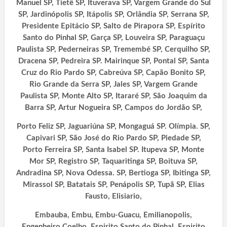
Manuel SP, Tietê SP, Ituverava SP, Vargem Grande do Sul
SP, Jardinópolis SP, Itápolis SP, Orlândia SP, Serrana SP,
Presidente Epitácio SP, Salto de Pirapora SP, Espírito
Santo do Pinhal SP, Garça SP, Louveira SP, Paraguaçu
Paulista SP, Pederneiras SP, Tremembé SP, Cerquilho SP,
Dracena SP, Pedreira SP. Mairinque SP, Pontal SP, Santa
Cruz do Rio Pardo SP, Cabreúva SP, Capão Bonito SP,
Rio Grande da Serra SP, Jales SP, Vargem Grande
Paulista SP, Monte Alto SP, Itararé SP, São Joaquim da
Barra SP, Artur Nogueira SP, Campos do Jordão SP,
Porto Feliz SP, Jaguariúna SP, Mongaguá SP. Olímpia. SP,
Capivari SP, São José do Rio Pardo SP, Piedade SP,
Porto Ferreira SP, Santa Isabel SP. Itupeva SP, Monte
Mor SP, Registro SP, Taquaritinga SP, Boituva SP,
Andradina SP, Nova Odessa. SP, Bertioga SP, Ibitinga SP,
Mirassol SP, Batatais SP, Penápolis SP, Tupã SP, Elias
Fausto, Elisiario,
Embauba, Embu, Embu-Guacu, Emilianopolis,
Engenheiro Coelho, Espirito Santo do Pinhal, Espirito