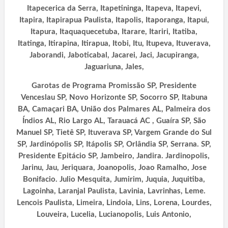
Itapecerica da Serra, Itapetininga, Itapeva, Itapevi,
Itapira, Itapirapua Paulista, Itapolis, Itaporanga, Itapui,
Itapura, Itaquaquecetuba, Itarare, Itariri, Itatiba,
Itatinga, Itirapina, Itirapua, Itobi, Itu, Itupeva, Ituverava,
Jaborandi,
Jaboticabal, Jacarei, Jaci, Jacupiranga,
Jaguariuna, Jales,
Garotas de Programa Promissão SP, Presidente
Venceslau SP, Novo Horizonte SP, Socorro SP, Itabuna
BA, Camaçari BA, União dos Palmares AL, Palmeira dos
Índios AL, Rio Largo AL, Tarauacá AC , Guaíra SP, São
Manuel SP, Tietê SP, Ituverava SP, Vargem Grande do Sul
SP, Jardinópolis SP, Itápolis SP, Orlândia SP, Serrana. SP,
Presidente Epitácio SP, Jambeiro, Jandira. Jardinopolis,
Jarinu, Jau, Jeriquara, Joanopolis, Joao Ramalho, Jose
Bonifacio. Julio Mesquita, Jumirim, Juquia, Juquitiba,
Lagoinha, Laranjal Paulista, Lavinia, Lavrinhas, Leme.
Lencois Paulista, Limeira, Lindoia, Lins, Lorena, Lourdes,
Louveira, Lucelia, Lucianopolis, Luis Antonio,