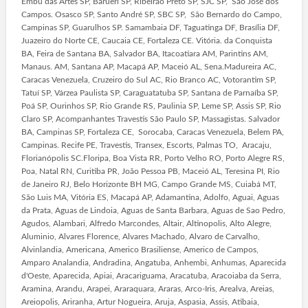
Embu das Artes SP, Barueri SP, Ribeirão Preto SP, SJC SP, São José dos
Campos. Osasco SP, Santo André SP, SBC SP, São Bernardo do Campo,
Campinas SP, Guarulhos SP. Samambaia DF, Taguatinga DF, Brasília DF,
Juazeiro do Norte CE, Caucaia CE, Fortaleza CE. Vitória. da Conquista
BA, Feira de Santana BA, Salvador BA, Itacoatiara AM, Parintins AM,
Manaus. AM, Santana AP, Macapá AP, Maceió AL, Sena.Madureira AC,
Caracas Venezuela, Cruzeiro do Sul AC, Rio Branco AC, Votorantim SP,
Tatuí SP, Várzea Paulista SP, Caraguatatuba SP, Santana de Parnaíba SP,
Poá SP, Ourinhos SP, Rio Grande RS, Paulinia SP, Leme SP, Assis SP, Rio
Claro SP, Acompanhantes Travestis São Paulo SP, Massagistas. Salvador
BA, Campinas SP, Fortaleza CE, Sorocaba, Caracas Venezuela, Belem PA,
Campinas. Recife PE, Travestis, Transex, Escorts, Palmas TO, Aracaju,
Florianópolis SC.Floripa, Boa Vista RR, Porto Velho RO, Porto Alegre RS,
Poa, Natal RN, Curitiba PR, João Pessoa PB, Maceió AL, Teresina PI, Rio
de Janeiro RJ, Belo Horizonte BH MG, Campo Grande MS, Cuiabá MT,
São Luis MA, Vitória ES, Macapá AP, Adamantina, Adolfo, Aguai, Aguas
da Prata, Aguas de Lindoia, Aguas de Santa Barbara, Aguas de Sao Pedro,
Agudos, Alambari, Alfredo Marcondes, Altair, Altinopolis, Alto Alegre,
Aluminio, Alvares Florence, Alvares Machado, Alvaro de Carvalho,
Alvinlandia, Americana, Americo Brasiliense, Americo de Campos,
Amparo Analandia, Andradina, Angatuba, Anhembi, Anhumas, Aparecida
d'Oeste, Aparecida, Apiai, Aracariguama, Aracatuba, Aracoiaba da Serra,
Aramina, Arandu, Arapei, Araraquara, Araras, Arco-Iris, Arealva, Areias,
Areiopolis, Ariranha, Artur Nogueira, Aruja, Aspasia, Assis, Atibaia,