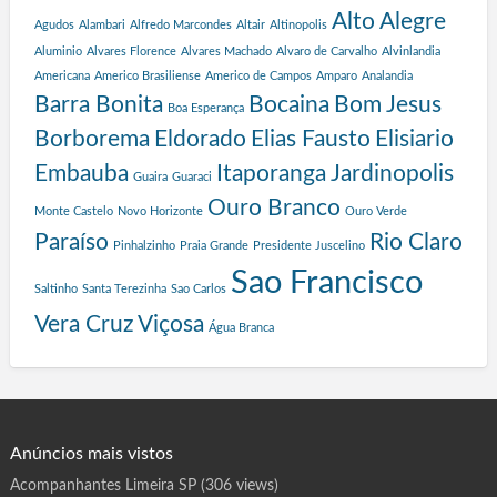
e
Alto Alegre
Agudos
Alambari
Alfredo Marcondes
Altair
Altinopolis
P
Aluminio
Alvares Florence
Alvares Machado
Alvaro de Carvalho
Alvinlandia
r
Americana
Americo Brasiliense
Americo de Campos
Amparo
Analandia
o
Barra Bonita
Bocaina
Bom Jesus
g
Boa Esperança
r
Borborema
Eldorado
Elias Fausto
Elisiario
a
Embauba
Itaporanga
Jardinopolis
Guaira
Guaraci
m
a
Ouro Branco
Monte Castelo
Novo Horizonte
Ouro Verde
S
Paraíso
Rio Claro
Pinhalzinho
Praia Grande
Presidente Juscelino
a
l
Sao Francisco
Saltinho
Santa Terezinha
Sao Carlos
v
a
Vera Cruz
Viçosa
Água Branca
d
o
r
Anúncios mais vistos
Acompanhantes Limeira SP
(306 views)