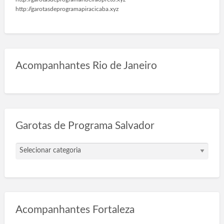
http://garotasdeprogramapiracicaba.xyz
Acompanhantes Rio de Janeiro
Garotas de Programa Salvador
G
a
r
o
t
a
Acompanhantes Fortaleza
s
d