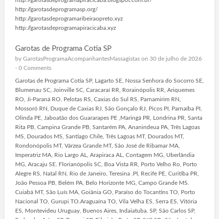
http://garotasdeprogramapiracicaba.blogspot.com.br/
http://garotasdeprogramasp.org/
http://garotasdeprogramaribeiraopreto.xyz
http://garotasdeprogramapiracicaba.xyz
Garotas de Programa Cotia SP
by
GarotasProgramaAcompanhantesMassagistas
on 30 de julho de 2026
-
0 Comments
Garotas de Programa Cotia SP, Lagarto SE, Nossa Senhora do Socorro SE,
Blumenau SC, Joinville SC, Caracaraí RR, Rorainópolis RR, Ariquemes
RO, Ji-Paraná RO, Pelotas RS, Caxias do Sul RS, Parnamirim RN,
Mossoró RN, Duque de Caxias RJ, São Gonçalo RJ, Picos PI, Parnaíba PI,
Olinda PE, Jaboatão dos Guararapes PE ,Maringá PR, Londrina PR, Santa
Rita PB, Campina Grande PB, Santarém PA, Ananindeua PA, Três Lagoas
MS, Dourados MS, Santiago Chile, Três Lagoas MT, Dourados MT,
Rondonópolis MT, Várzea Grande MT, São José de Ribamar MA,
Imperatriz MA, Rio Largo AL, Arapiraca AL, Contagem MG, Uberlândia
MG, Aracaju SE. Florianópolis SC, Boa Vista RR, Porto Velho Ro, Porto
Alegre RS, Natal RN, Rio de Janeiro, Teresina .PI, Recife PE, Curitiba PR,
João Pessoa PB, Belém PA, Belo Horizonte MG, Campo Grande MS.
Cuiabá MT, São Luís MA, Goiânia GO, Paraíso do Tocantins TO, Porto
Nacional TO, Gurupi TO.Araguaína TO, Vila Velha ES, Serra ES, Vitória
ES, Montevideu Uruguay, Buenos Aires, Indaiatuba. SP, São Carlos SP,