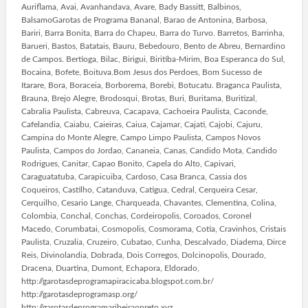
Auriflama, Avai, Avanhandava, Avare, Bady Bassitt, Balbinos,
BalsamoGarotas de Programa Bananal, Barao de Antonina, Barbosa,
Bariri, Barra Bonita, Barra do Chapeu, Barra do Turvo. Barretos, Barrinha,
Barueri, Bastos, Batatais, Bauru, Bebedouro, Bento de Abreu, Bernardino
de Campos. Bertioga, Bilac, Birigui, Biritiba-Mirim, Boa Esperanca do Sul,
Bocaina, Bofete, Boituva.Bom Jesus dos Perdoes, Bom Sucesso de
Itarare, Bora, Boraceia, Borborema, Borebi, Botucatu. Braganca Paulista,
Brauna, Brejo Alegre, Brodosqui, Brotas, Buri, Buritama, Buritizal,
Cabralia Paulista, Cabreuva, Cacapava, Cachoeira Paulista, Caconde,
Cafelandia, Caiabu, Caieiras, Caiua, Cajamar, Cajati, Cajobi, Cajuru,
Campina do Monte Alegre, Campo Limpo Paulista, Campos Novos
Paulista, Campos do Jordao, Cananeia, Canas, Candido Mota, Candido
Rodrigues, Canitar, Capao Bonito, Capela do Alto, Capivari,
Caraguatatuba, Carapicuiba, Cardoso, Casa Branca, Cassia dos
Coqueiros, Castilho, Catanduva, Catigua, Cedral, Cerqueira Cesar,
Cerquilho, Cesario Lange, Charqueada, Chavantes, Clementina, Colina,
Colombia, Conchal, Conchas, Cordeiropolis, Coroados, Coronel
Macedo, Corumbatai, Cosmopolis, Cosmorama, Cotia, Cravinhos, Cristais
Paulista, Cruzalia, Cruzeiro, Cubatao, Cunha, Descalvado, Diadema, Dirce
Reis, Divinolandia, Dobrada, Dois Corregos, Dolcinopolis, Dourado,
Dracena, Duartina, Dumont, Echapora, Eldorado,
http://garotasdeprogramapiracicaba.blogspot.com.br/
http://garotasdeprogramasp.org/
http://garotasdeprogramaribeiraopreto.xyz