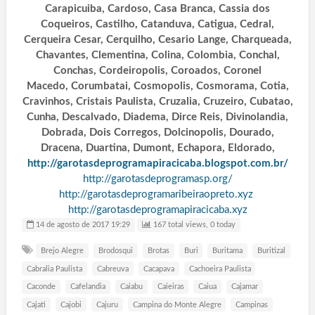
Carapicuiba, Cardoso, Casa Branca, Cassia dos
Coqueiros, Castilho, Catanduva, Catigua, Cedral,
Cerqueira Cesar, Cerquilho, Cesario Lange, Charqueada,
Chavantes, Clementina, Colina, Colombia, Conchal,
Conchas, Cordeiropolis, Coroados, Coronel
Macedo, Corumbatai, Cosmopolis, Cosmorama, Cotia,
Cravinhos, Cristais Paulista, Cruzalia, Cruzeiro, Cubatao,
Cunha, Descalvado, Diadema, Dirce Reis, Divinolandia,
Dobrada, Dois Corregos, Dolcinopolis, Dourado,
Dracena, Duartina, Dumont, Echapora, Eldorado,
http://garotasdeprogramapiracicaba.blogspot.com.br/
http://garotasdeprogramasp.org/
http://garotasdeprogramaribeiraopreto.xyz
http://garotasdeprogramapiracicaba.xyz
14 de agosto de 2017 19:29
167 total views, 0 today
Brejo Alegre
Brodosqui
Brotas
Buri
Buritama
Buritizal
Cabralia Paulista
Cabreuva
Cacapava
Cachoeira Paulista
Caconde
Cafelandia
Caiabu
Caieiras
Caiua
Cajamar
Cajati
Cajobi
Cajuru
Campina do Monte Alegre
Campinas