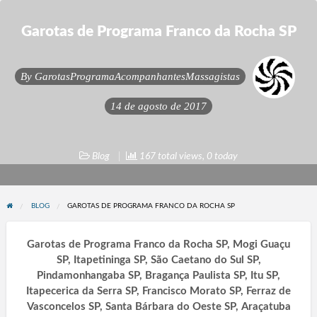
Garotas de Programa Franco da Rocha SP
By
GarotasProgramaAcompanhantesMassagistas
14 de agosto de 2017
Blog
167 total views, 0 today
BLOG
GAROTAS DE PROGRAMA FRANCO DA ROCHA SP
Garotas de Programa Franco da Rocha SP, Mogi Guaçu
SP, Itapetininga SP, São Caetano do Sul SP,
Pindamonhangaba SP, Bragança Paulista SP, Itu SP,
Itapecerica da Serra SP, Francisco Morato SP, Ferraz de
Vasconcelos SP, Santa Bárbara do Oeste SP, Araçatuba