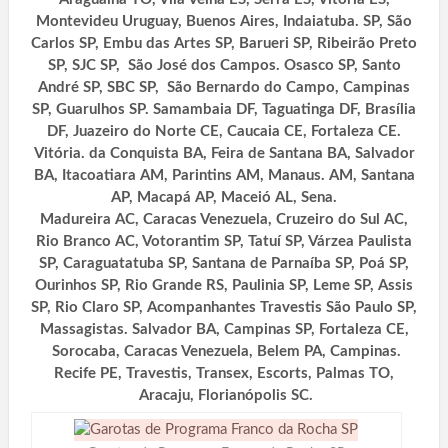
Montevideu Uruguay, Buenos Aires, Indaiatuba. SP, São
Carlos SP, Embu das Artes SP, Barueri SP, Ribeirão Preto
SP, SJC SP, São José dos Campos. Osasco SP, Santo
André SP, SBC SP, São Bernardo do Campo, Campinas
SP, Guarulhos SP. Samambaia DF, Taguatinga DF, Brasília
DF, Juazeiro do Norte CE, Caucaia CE, Fortaleza CE.
Vitória. da Conquista BA, Feira de Santana BA, Salvador
BA, Itacoatiara AM, Parintins AM, Manaus. AM, Santana
AP, Macapá AP, Maceió AL, Sena.
Madureira AC, Caracas Venezuela, Cruzeiro do Sul AC,
Rio Branco AC, Votorantim SP, Tatuí SP, Várzea Paulista
SP, Caraguatatuba SP, Santana de Parnaíba SP, Poá SP,
Ourinhos SP, Rio Grande RS, Paulinia SP, Leme SP, Assis
SP, Rio Claro SP, Acompanhantes Travestis São Paulo SP,
Massagistas. Salvador BA, Campinas SP, Fortaleza CE,
Sorocaba, Caracas Venezuela, Belem PA, Campinas.
Recife PE, Travestis, Transex, Escorts, Palmas TO,
Aracaju, Florianópolis SC.