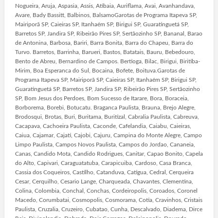
Nogueira, Aruja, Aspasia, Assis, Atibaia, Auriflama, Avai, Avanhandava,
Avare, Bady Bassitt, Balbinos, BalsamoGarotas de Programa Itapeva SP,
Mairiporã SP, Caieiras SP, Itanhaém SP, Birigui SP, Guaratinguetá SP,
Barretos SP, Jandira SP, Ribeirão Pires SP, Sertãozinho SP, Bananal, Barao
de Antonina, Barbosa, Bariri, Barra Bonita, Barra do Chapeu, Barra do
Turvo. Barretos, Barrinha, Barueri, Bastos, Batatais, Bauru, Bebedouro,
Bento de Abreu, Bernardino de Campos. Bertioga, Bilac, Birigui, Biritiba-
Mirim, Boa Esperanca do Sul, Bocaina, Bofete, Boituva.Garotas de
Programa Itapeva SP, Mairiporã SP, Caieiras SP, Itanhaém SP, Birigui SP,
Guaratinguetá SP, Barretos SP, Jandira SP, Ribeirão Pires SP, Sertãozinho
SP, Bom Jesus dos Perdoes, Bom Sucesso de Itarare, Bora, Boraceia,
Borborema, Borebi, Botucatu. Braganca Paulista, Brauna, Brejo Alegre,
Brodosqui, Brotas, Buri, Buritama, Buritizal, Cabralia Paulista, Cabreuva,
Cacapava, Cachoeira Paulista, Caconde, Cafelandia, Caiabu, Caieiras,
Caiua, Cajamar, Cajati, Cajobi, Cajuru, Campina do Monte Alegre, Campo
Limpo Paulista, Campos Novos Paulista, Campos do Jordao, Cananeia,
Canas, Candido Mota, Candido Rodrigues, Canitar, Capao Bonito, Capela
do Alto, Capivari, Caraguatatuba, Carapicuiba, Cardoso, Casa Branca,
Cassia dos Coqueiros, Castilho, Catanduva, Catigua, Cedral, Cerqueira
Cesar, Cerquilho, Cesario Lange, Charqueada, Chavantes, Clementina,
Colina, Colombia, Conchal, Conchas, Cordeiropolis, Coroados, Coronel
Macedo, Corumbatai, Cosmopolis, Cosmorama, Cotia, Cravinhos, Cristais
Paulista, Cruzalia, Cruzeiro, Cubatao, Cunha, Descalvado, Diadema, Dirce