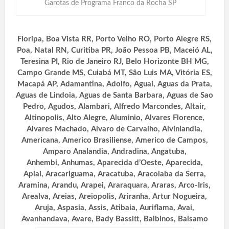
Garotas de Programa Franco da Rocha SP
Floripa, Boa Vista RR, Porto Velho RO, Porto Alegre RS,
Poa, Natal RN, Curitiba PR, João Pessoa PB, Maceió AL,
Teresina PI, Rio de Janeiro RJ, Belo Horizonte BH MG,
Campo Grande MS, Cuiabá MT, São Luis MA, Vitória ES,
Macapá AP, Adamantina, Adolfo, Aguai, Aguas da Prata,
Aguas de Lindoia, Aguas de Santa Barbara, Aguas de Sao
Pedro, Agudos, Alambari, Alfredo Marcondes, Altair,
Altinopolis, Alto Alegre, Aluminio, Alvares Florence,
Alvares Machado, Alvaro de Carvalho, Alvinlandia,
Americana, Americo Brasiliense, Americo de Campos,
Amparo Analandia, Andradina, Angatuba,
Anhembi, Anhumas, Aparecida d’Oeste, Aparecida,
Apiai, Aracariguama, Aracatuba, Aracoiaba da Serra,
Aramina, Arandu, Arapei, Araraquara, Araras, Arco-Iris,
Arealva, Areias, Areiopolis, Ariranha, Artur Nogueira,
Aruja, Aspasia, Assis, Atibaia, Auriflama, Avai,
Avanhandava, Avare, Bady Bassitt, Balbinos, Balsamo