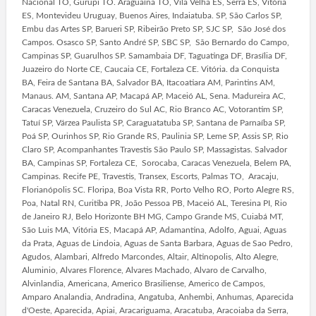
Nacional TO, Gurupi TO. Araguaína TO, Vila Velha ES, Serra ES, Vitória
ES, Montevideu Uruguay, Buenos Aires, Indaiatuba. SP, São Carlos SP,
Embu das Artes SP, Barueri SP, Ribeirão Preto SP, SJC SP, São José dos
Campos. Osasco SP, Santo André SP, SBC SP, São Bernardo do Campo,
Campinas SP, Guarulhos SP. Samambaia DF, Taguatinga DF, Brasília DF,
Juazeiro do Norte CE, Caucaia CE, Fortaleza CE. Vitória. da Conquista
BA, Feira de Santana BA, Salvador BA, Itacoatiara AM, Parintins AM,
Manaus. AM, Santana AP, Macapá AP, Maceió AL, Sena. Madureira AC,
Caracas Venezuela, Cruzeiro do Sul AC, Rio Branco AC, Votorantim SP,
Tatuí SP, Várzea Paulista SP, Caraguatatuba SP, Santana de Parnaíba SP,
Poá SP, Ourinhos SP, Rio Grande RS, Paulinia SP, Leme SP, Assis SP, Rio
Claro SP, Acompanhantes Travestis São Paulo SP, Massagistas. Salvador
BA, Campinas SP, Fortaleza CE, Sorocaba, Caracas Venezuela, Belem PA,
Campinas. Recife PE, Travestis, Transex, Escorts, Palmas TO, Aracaju,
Florianópolis SC. Floripa, Boa Vista RR, Porto Velho RO, Porto Alegre RS,
Poa, Natal RN, Curitiba PR, João Pessoa PB, Maceió AL, Teresina PI, Rio
de Janeiro RJ, Belo Horizonte BH MG, Campo Grande MS, Cuiabá MT,
São Luis MA, Vitória ES, Macapá AP, Adamantina, Adolfo, Aguai, Aguas
da Prata, Aguas de Lindoia, Aguas de Santa Barbara, Aguas de Sao Pedro,
Agudos, Alambari, Alfredo Marcondes, Altair, Altinopolis, Alto Alegre,
Aluminio, Alvares Florence, Alvares Machado, Alvaro de Carvalho,
Alvinlandia, Americana, Americo Brasiliense, Americo de Campos,
Amparo Analandia, Andradina, Angatuba, Anhembi, Anhumas, Aparecida
d'Oeste, Aparecida, Apiai, Aracariguama, Aracatuba, Aracoiaba da Serra,