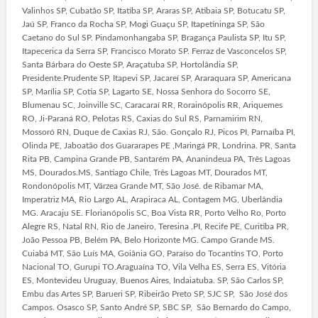
Valinhos SP, Cubatão SP, Itatiba SP, Araras SP, Atibaia SP, Botucatu SP,
Jaú SP, Franco da Rocha SP, Mogi Guaçu SP, Itapetininga SP, São
Caetano do Sul SP. Pindamonhangaba SP, Bragança Paulista SP, Itu SP,
Itapecerica da Serra SP, Francisco Morato SP. Ferraz de Vasconcelos SP,
Santa Bárbara do Oeste SP, Araçatuba SP, Hortolândia SP,
Presidente.Prudente SP, Itapevi SP, Jacareí SP, Araraquara SP, Americana
SP, Marília SP, Cotia SP, Lagarto SE, Nossa Senhora do Socorro SE,
Blumenau SC, Joinville SC, Caracaraí RR, Rorainópolis RR, Ariquemes
RO, Ji-Paraná RO, Pelotas RS, Caxias do Sul RS, Parnamirim RN,
Mossoró RN, Duque de Caxias RJ, São. Gonçalo RJ, Picos PI, Parnaíba PI,
Olinda PE, Jaboatão dos Guararapes PE ,Maringá PR, Londrina. PR, Santa
Rita PB, Campina Grande PB, Santarém PA, Ananindeua PA, Três Lagoas
MS, Dourados.MS, Santiago Chile, Três Lagoas MT, Dourados MT,
Rondonópolis MT, Várzea Grande MT, São José. de Ribamar MA,
Imperatriz MA, Rio Largo AL, Arapiraca AL, Contagem MG, Uberlândia
MG. Aracaju SE. Florianópolis SC, Boa Vista RR, Porto Velho Ro, Porto
Alegre RS, Natal RN, Rio de Janeiro, Teresina .PI, Recife PE, Curitiba PR,
João Pessoa PB, Belém PA, Belo Horizonte MG. Campo Grande MS.
Cuiabá MT, São Luís MA, Goiânia GO, Paraíso do Tocantins TO, Porto
Nacional TO, Gurupi TO.Araguaína TO, Vila Velha ES, Serra ES, Vitória
ES, Montevideu Uruguay, Buenos Aires, Indaiatuba. SP, São Carlos SP,
Embu das Artes SP, Barueri SP, Ribeirão Preto SP, SJC SP, São José dos
Campos. Osasco SP, Santo André SP, SBC SP, São Bernardo do Campo,