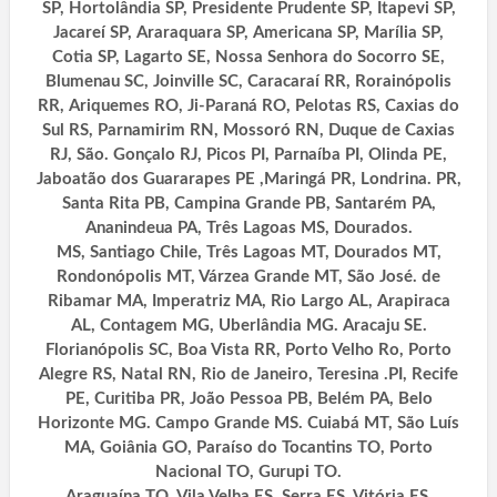
SP, Hortolândia SP, Presidente Prudente SP, Itapevi SP,
Jacareí SP, Araraquara SP, Americana SP, Marília SP,
Cotia SP, Lagarto SE, Nossa Senhora do Socorro SE,
Blumenau SC, Joinville SC, Caracaraí RR, Rorainópolis
RR, Ariquemes RO, Ji-Paraná RO, Pelotas RS, Caxias do
Sul RS, Parnamirim RN, Mossoró RN, Duque de Caxias
RJ, São. Gonçalo RJ, Picos PI, Parnaíba PI, Olinda PE,
Jaboatão dos Guararapes PE ,Maringá PR, Londrina. PR,
Santa Rita PB, Campina Grande PB, Santarém PA,
Ananindeua PA, Três Lagoas MS, Dourados.
MS, Santiago Chile, Três Lagoas MT, Dourados MT,
Rondonópolis MT, Várzea Grande MT, São José. de
Ribamar MA, Imperatriz MA, Rio Largo AL, Arapiraca
AL, Contagem MG, Uberlândia MG. Aracaju SE.
Florianópolis SC, Boa Vista RR, Porto Velho Ro, Porto
Alegre RS, Natal RN, Rio de Janeiro, Teresina .PI, Recife
PE, Curitiba PR, João Pessoa PB, Belém PA, Belo
Horizonte MG. Campo Grande MS. Cuiabá MT, São Luís
MA, Goiânia GO, Paraíso do Tocantins TO, Porto
Nacional TO, Gurupi TO.
Araguaína TO, Vila Velha ES, Serra ES, Vitória ES,