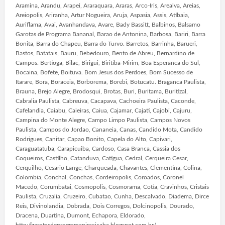
Aramina, Arandu, Arapei, Araraquara, Araras, Arco-Iris, Arealva, Areias,
Areiopolis, Ariranha, Artur Nogueira, Aruja, Aspasia, Assis, Atibaia,
Auriflama, Avai, Avanhandava, Avare, Bady Bassitt, Balbinos, Balsamo
Garotas de Programa Bananal, Barao de Antonina, Barbosa, Bariri, Barra
Bonita, Barra do Chapeu, Barra do Turvo. Barretos, Barrinha, Barueri,
Bastos, Batatais, Bauru, Bebedouro, Bento de Abreu, Bernardino de
Campos. Bertioga, Bilac, Birigui, Biritiba-Mirim, Boa Esperanca do Sul,
Bocaina, Bofete, Boituva. Bom Jesus dos Perdoes, Bom Sucesso de
Itarare, Bora, Boraceia, Borborema, Borebi, Botucatu. Braganca Paulista,
Brauna, Brejo Alegre, Brodosqui, Brotas, Buri, Buritama, Buritizal,
Cabralia Paulista, Cabreuva, Cacapava, Cachoeira Paulista, Caconde,
Cafelandia, Caiabu, Caieiras, Caiua, Cajamar, Cajati, Cajobi, Cajuru,
Campina do Monte Alegre, Campo Limpo Paulista, Campos Novos
Paulista, Campos do Jordao, Cananeia, Canas, Candido Mota, Candido
Rodrigues, Canitar, Capao Bonito, Capela do Alto, Capivari,
Caraguatatuba, Carapicuiba, Cardoso, Casa Branca, Cassia dos
Coqueiros, Castilho, Catanduva, Catigua, Cedral, Cerqueira Cesar,
Cerquilho, Cesario Lange, Charqueada, Chavantes, Clementina, Colina,
Colombia, Conchal, Conchas, Cordeiropolis, Coroados, Coronel
Macedo, Corumbatai, Cosmopolis, Cosmorama, Cotia, Cravinhos, Cristais
Paulista, Cruzalia, Cruzeiro, Cubatao, Cunha, Descalvado, Diadema, Dirce
Reis, Divinolandia, Dobrada, Dois Corregos, Dolcinopolis, Dourado,
Dracena, Duartina, Dumont, Echapora, Eldorado,