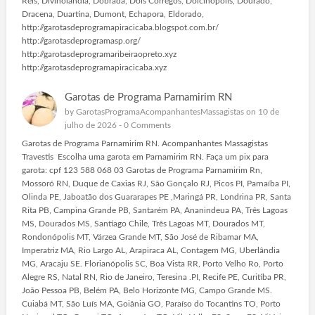
Reis, Divinolandia, Dobrada, Dois Corregos, Dolcinopolis, Dourado,
Dracena, Duartina, Dumont, Echapora, Eldorado,
http://garotasdeprogramapiracicaba.blogspot.com.br/
http://garotasdeprogramasp.org/
http://garotasdeprogramaribeiraopreto.xyz
http://garotasdeprogramapiracicaba.xyz
Garotas de Programa Parnamirim RN
by
GarotasProgramaAcompanhantesMassagistas
on 10 de
julho de 2026 -
0 Comments
Garotas de Programa Parnamirim RN. Acompanhantes Massagistas
Travestis Escolha uma garota em Parnamirim RN. Faça um pix para
garota: cpf 123 588 068 03 Garotas de Programa Parnamirim Rn,
Mossoró RN, Duque de Caxias RJ, São Gonçalo RJ, Picos PI, Parnaíba PI,
Olinda PE, Jaboatão dos Guararapes PE ,Maringá PR, Londrina PR, Santa
Rita PB, Campina Grande PB, Santarém PA, Ananindeua PA, Três Lagoas
MS, Dourados MS, Santiago Chile, Três Lagoas MT, Dourados MT,
Rondonópolis MT, Várzea Grande MT, São José de Ribamar MA,
Imperatriz MA, Rio Largo AL, Arapiraca AL, Contagem MG, Uberlândia
MG, Aracaju SE. Florianópolis SC, Boa Vista RR, Porto Velho Ro, Porto
Alegre RS, Natal RN, Rio de Janeiro, Teresina .PI, Recife PE, Curitiba PR,
João Pessoa PB, Belém PA, Belo Horizonte MG, Campo Grande MS.
Cuiabá MT, São Luís MA, Goiânia GO, Paraíso do Tocantins TO, Porto