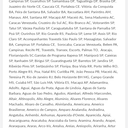
Campinas SP, Guarulhos SP. Samambaia DF, Taguatinga DF, Brasília DF,
Juazeiro do Norte CE, Caucaia CE, Fortaleza CE. Vitória. da Conquista
BA, Feira de Santana BA, Salvador BA, Itacoatiara AM, Parintins AM,
Manaus. AM, Santana AP, Macapá AP, Maceió AL, Sena.Madureira AC,
Caracas Venezuela, Cruzeiro do Sul AC, Rio Branco AC, Votorantim SP,
Tatuí SP, Várzea Paulista SP, Caraguatatuba SP, Santana de Parnaíba SP,
Poá SP, Ourinhos SP, Rio Grande RS, Paulinia SP, Leme SP, Assis SP, Rio
Claro SP, Acompanhantes Travestis São Paulo SP, Massagistas. Salvador
BA, Campinas SP, Fortaleza CE, Sorocaba, Caracas Venezuela, Belem PA,
Campinas. Recife PE, Travestis, Transex, Escorts, Palmas TO, Aracaju,
Florianópolis SC.Garotas de Programa Itapeva SP, Mairiporã SP, Caieiras
SP, Itanhaém SP, Birigui SP, Guaratinguetá SP, Barretos SP, Jandira SP,
Ribeirão Pires SP, Sertãozinho SP, Floripa, Boa Vista RR, Porto Velho RO,
Porto Alegre RS, Poa, Natal RN, Curitiba PR, João Pessoa PB, Maceió AL,
Teresina PI, Rio de Janeiro RJ, Belo Horizonte BH MG, Campo Grande
MS, Cuiabá MT, São Luis MA, Vitória ES, Macapá AP, Adamantina,
Adolfo, Aguai, Aguas da Prata, Aguas de Lindoia, Aguas de Santa
Barbara, Aguas de Sao Pedro, Agudos, Alambari, Alfredo Marcondes,
Altair, Altinopolis, Alto Alegre, Aluminio, Alvares Florence, Alvares
Machado, Alvaro de Carvalho, Alvinlandia, Americana, Americo
Brasiliense, Americo de Campos, Amparo Analandia, Andradina,
Angatuba, Anhembi, Anhumas, Aparecida d'Oeste, Aparecida, Apiai,
Aracariguama, Aracatuba, Aracoiaba da Serra, Aramina, Arandu, Arapei,
Araraquara, Araras, Arco-Iris, Arealva, Areias, Areiopolis, Ariranha, Artur