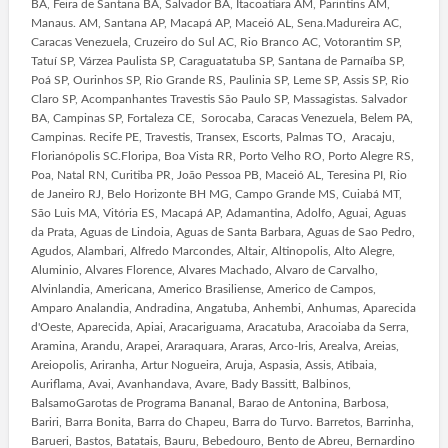
BA, Feira de Santana BA, Salvador BA, Itacoatiara AM, Parintins AM,
Manaus. AM, Santana AP, Macapá AP, Maceió AL, Sena.Madureira AC,
Caracas Venezuela, Cruzeiro do Sul AC, Rio Branco AC, Votorantim SP,
Tatuí SP, Várzea Paulista SP, Caraguatatuba SP, Santana de Parnaíba SP,
Poá SP, Ourinhos SP, Rio Grande RS, Paulinia SP, Leme SP, Assis SP, Rio
Claro SP, Acompanhantes Travestis São Paulo SP, Massagistas. Salvador
BA, Campinas SP, Fortaleza CE, Sorocaba, Caracas Venezuela, Belem PA,
Campinas. Recife PE, Travestis, Transex, Escorts, Palmas TO, Aracaju,
Florianópolis SC.Floripa, Boa Vista RR, Porto Velho RO, Porto Alegre RS,
Poa, Natal RN, Curitiba PR, João Pessoa PB, Maceió AL, Teresina PI, Rio
de Janeiro RJ, Belo Horizonte BH MG, Campo Grande MS, Cuiabá MT,
São Luis MA, Vitória ES, Macapá AP, Adamantina, Adolfo, Aguai, Aguas
da Prata, Aguas de Lindoia, Aguas de Santa Barbara, Aguas de Sao Pedro,
Agudos, Alambari, Alfredo Marcondes, Altair, Altinopolis, Alto Alegre,
Aluminio, Alvares Florence, Alvares Machado, Alvaro de Carvalho,
Alvinlandia, Americana, Americo Brasiliense, Americo de Campos,
Amparo Analandia, Andradina, Angatuba, Anhembi, Anhumas, Aparecida
d'Oeste, Aparecida, Apiai, Aracariguama, Aracatuba, Aracoiaba da Serra,
Aramina, Arandu, Arapei, Araraquara, Araras, Arco-Iris, Arealva, Areias,
Areiopolis, Ariranha, Artur Nogueira, Aruja, Aspasia, Assis, Atibaia,
Auriflama, Avai, Avanhandava, Avare, Bady Bassitt, Balbinos,
BalsamoGarotas de Programa Bananal, Barao de Antonina, Barbosa,
Bariri, Barra Bonita, Barra do Chapeu, Barra do Turvo. Barretos, Barrinha,
Barueri, Bastos, Batatais, Bauru, Bebedouro, Bento de Abreu, Bernardino