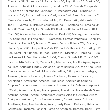
Campinas SP, Guarulhos SP. Samambaia DF, Taguatinga DF, Brasília DF,
Juazeiro do Norte CE, Caucaia CE, Fortaleza CE. Vitória. da Conquista
BA, Feira de Santana BA, Salvador BA, Itacoatiara AM, Parintins AM,
Manaus. AM, Santana AP, Macapá AP, Maceió AL, Sena. Madureira AC,
Caracas Venezuela, Cruzeiro do Sul AC, Rio Branco AC, Votorantim SP,
Tatuí SP, Várzea Paulista SP, Caraguatatuba SP, Santana de Parnaíba SP,
Poá SP, Ourinhos SP, Rio Grande RS, Paulinia SP, Leme SP, Assis SP, Rio
Claro SP, Acompanhantes Travestis São Paulo SP, Massagistas. Salvador
BA, Campinas SP, Fortaleza CE, Sorocaba, Caracas Venezuela, Belem PA,
Campinas. Recife PE, Travestis, Transex, Escorts, Palmas TO, Aracaju,
Florianópolis SC. Floripa, Boa Vista RR, Porto Velho RO, Porto Alegre RS,
Poa, Natal RN, Curitiba PR, João Pessoa PB, Maceió AL, Teresina PI, Rio
de Janeiro RJ, Belo Horizonte BH MG, Campo Grande MS, Cuiabá MT,
São Luis MA, Vitória ES, Macapá AP, Adamantina, Adolfo, Aguai, Aguas
da Prata, Aguas de Lindoia, Aguas de Santa Barbara, Aguas de Sao Pedro,
Agudos, Alambari, Alfredo Marcondes, Altair, Altinopolis, Alto Alegre,
Aluminio, Alvares Florence, Alvares Machado, Alvaro de Carvalho,
Alvinlandia, Americana, Americo Brasiliense, Americo de Campos,
Amparo Analandia, Andradina, Angatuba, Anhembi, Anhumas, Aparecida
d'Oeste, Aparecida, Apiai, Aracariguama, Aracatuba, Aracoiaba da Serra,
Aramina, Arandu, Arapei, Araraquara, Araras, Arco-Iris, Arealva, Areias,
Areiopolis, Ariranha, Artur Nogueira, Aruja, Aspasia, Assis, Atibaia,
Auriflama, Avai, Avanhandava, Avare, Bady Bassitt, Balbinos, Balsamo
Garotas de Programa Bananal, Barao de Antonina, Barbosa, Bariri, Barra