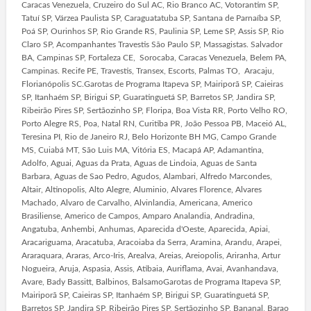
Caracas Venezuela, Cruzeiro do Sul AC, Rio Branco AC, Votorantim SP,
Tatuí SP, Várzea Paulista SP, Caraguatatuba SP, Santana de Parnaíba SP,
Poá SP, Ourinhos SP, Rio Grande RS, Paulinia SP, Leme SP, Assis SP, Rio
Claro SP, Acompanhantes Travestis São Paulo SP, Massagistas. Salvador
BA, Campinas SP, Fortaleza CE, Sorocaba, Caracas Venezuela, Belem PA,
Campinas. Recife PE, Travestis, Transex, Escorts, Palmas TO, Aracaju,
Florianópolis SC.Garotas de Programa Itapeva SP, Mairiporã SP, Caieiras
SP, Itanhaém SP, Birigui SP, Guaratinguetá SP, Barretos SP, Jandira SP,
Ribeirão Pires SP, Sertãozinho SP, Floripa, Boa Vista RR, Porto Velho RO,
Porto Alegre RS, Poa, Natal RN, Curitiba PR, João Pessoa PB, Maceió AL,
Teresina PI, Rio de Janeiro RJ, Belo Horizonte BH MG, Campo Grande
MS, Cuiabá MT, São Luis MA, Vitória ES, Macapá AP, Adamantina,
Adolfo, Aguai, Aguas da Prata, Aguas de Lindoia, Aguas de Santa
Barbara, Aguas de Sao Pedro, Agudos, Alambari, Alfredo Marcondes,
Altair, Altinopolis, Alto Alegre, Aluminio, Alvares Florence, Alvares
Machado, Alvaro de Carvalho, Alvinlandia, Americana, Americo
Brasiliense, Americo de Campos, Amparo Analandia, Andradina,
Angatuba, Anhembi, Anhumas, Aparecida d'Oeste, Aparecida, Apiai,
Aracariguama, Aracatuba, Aracoiaba da Serra, Aramina, Arandu, Arapei,
Araraquara, Araras, Arco-Iris, Arealva, Areias, Areiopolis, Ariranha, Artur
Nogueira, Aruja, Aspasia, Assis, Atibaia, Auriflama, Avai, Avanhandava,
Avare, Bady Bassitt, Balbinos, BalsamoGarotas de Programa Itapeva SP,
Mairiporã SP, Caieiras SP, Itanhaém SP, Birigui SP, Guaratinguetá SP,
Barretos SP, Jandira SP, Ribeirão Pires SP, Sertãozinho SP, Bananal, Barao