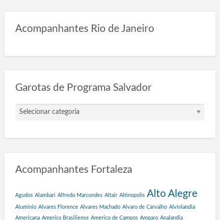
Acompanhantes Rio de Janeiro
Garotas de Programa Salvador
G
a
r
o
t
a
Acompanhantes Fortaleza
s
d
e
Alto Alegre
Agudos
Alambari
Alfredo Marcondes
Altair
Altinopolis
P
Aluminio
Alvares Florence
Alvares Machado
Alvaro de Carvalho
Alvinlandia
r
Americana
Americo Brasiliense
Americo de Campos
Amparo
Analandia