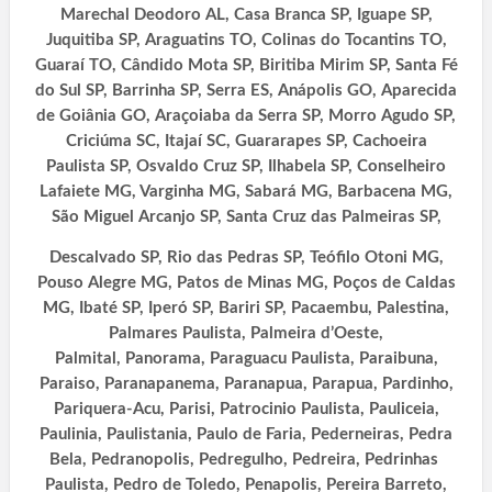
Marechal Deodoro AL, Casa Branca SP, Iguape SP,
Juquitiba SP, Araguatins TO, Colinas do Tocantins TO,
Guaraí TO, Cândido Mota SP, Biritiba Mirim SP, Santa Fé
do Sul SP, Barrinha SP, Serra ES, Anápolis GO, Aparecida
de Goiânia GO, Araçoiaba da Serra SP, Morro Agudo SP,
Criciúma SC, Itajaí SC, Guararapes SP, Cachoeira
Paulista SP, Osvaldo Cruz SP, Ilhabela SP, Conselheiro
Lafaiete MG, Varginha MG, Sabará MG, Barbacena MG,
São Miguel Arcanjo SP, Santa Cruz das Palmeiras SP,
Descalvado SP, Rio das Pedras SP, Teófilo Otoni MG,
Pouso Alegre MG, Patos de Minas MG, Poços de Caldas
MG, Ibaté SP, Iperó SP, Bariri SP,
Pacaembu, Palestina,
Palmares Paulista, Palmeira d’Oeste,
Palmital,
Panorama, Paraguacu Paulista, Paraibuna,
Paraiso, Paranapanema, Paranapua, Parapua, Pardinho,
Pariquera-Acu, Parisi, Patrocinio Paulista, Pauliceia,
Paulinia, Paulistania, Paulo de Faria, Pederneiras, Pedra
Bela, Pedranopolis, Pedregulho, Pedreira, Pedrinhas
Paulista, Pedro de Toledo, Penapolis, Pereira Barreto,