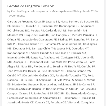
Garotas de Programa Cotia SP
by
GarotasProgramaAcompanhantesMassagistas
on 30 de julho de 2026
-
0 Comments
Garotas de Programa Cotia SP, Lagarto SE, Nossa Senhora do Socorro SE,
Blumenau SC, Joinville SC, Caracaraí RR, Rorainópolis RR, Ariquemes
RO, Ji-Paraná RO, Pelotas RS, Caxias do Sul RS, Parnamirim RN,
Mossoró RN, Duque de Caxias RJ, São Gonçalo RJ, Picos PI, Parnaíba PI,
Olinda PE, Jaboatão dos Guararapes PE ,Maringá PR, Londrina PR, Santa
Rita PB, Campina Grande PB, Santarém PA, Ananindeua PA, Três Lagoas
MS, Dourados MS, Santiago Chile, Três Lagoas MT, Dourados MT,
Rondonópolis MT, Várzea Grande MT, São José de Ribamar MA,
Imperatriz MA, Rio Largo AL, Arapiraca AL, Contagem MG, Uberlândia
MG, Aracaju SE. Florianópolis SC, Boa Vista RR, Porto Velho Ro, Porto
Alegre RS, Natal RN, Rio de Janeiro, Teresina .PI, Recife PE, Curitiba PR,
João Pessoa PB, Belém PA, Belo Horizonte MG, Campo Grande MS.
Cuiabá MT, São Luís MA, Goiânia GO, Paraíso do Tocantins TO, Porto
Nacional TO, Gurupi TO.Araguaína TO, Vila Velha ES, Serra ES, Vitória
ES, Montevideu Uruguay, Buenos Aires, Indaiatuba. SP, São Carlos SP,
Embu das Artes SP, Barueri SP, Ribeirão Preto SP, SJC SP, São José dos
Campos. Osasco SP, Santo André SP, SBC SP, São Bernardo do Campo,
Campinas SP, Guarulhos SP. Samambaia DF, Taguatinga DF, Brasília DF,
Juazeiro do Norte CE, Caucaia CE, Fortaleza CE. Vitória. da Conquista