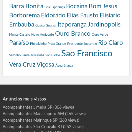
o
Barra Bonita
Bocaina
Bom Jesus
g
Boa Esperança
r
Borborema
Eldorado
Elias Fausto
Elisiario
a
Embauba
Itaporanga
Jardinopolis
Guaira
Guaraci
m
a
Ouro Branco
Monte Castelo
Novo Horizonte
Ouro Verde
S
Paraíso
Rio Claro
Pinhalzinho
Praia Grande
Presidente Juscelino
a
l
Sao Francisco
Saltinho
Santa Terezinha
Sao Carlos
v
a
Vera Cruz
Viçosa
Água Branca
d
o
r
Anúncios mais vistos
Acompanhantes Limeira SP
(306 views)
Acompanhantes Manacapuru AM
(265 views)
Acompanhantes Mairinque SP
(260 views)
Acompanhantes São Gonçalo RJ
(252 views)