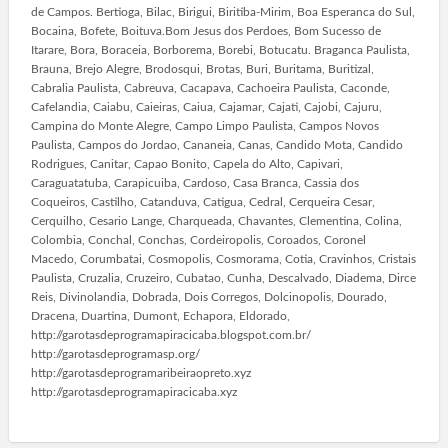
de Campos. Bertioga, Bilac, Birigui, Biritiba-Mirim, Boa Esperanca do Sul,
Bocaina, Bofete, Boituva.Bom Jesus dos Perdoes, Bom Sucesso de
Itarare, Bora, Boraceia, Borborema, Borebi, Botucatu. Braganca Paulista,
Brauna, Brejo Alegre, Brodosqui, Brotas, Buri, Buritama, Buritizal,
Cabralia Paulista, Cabreuva, Cacapava, Cachoeira Paulista, Caconde,
Cafelandia, Caiabu, Caieiras, Caiua, Cajamar, Cajati, Cajobi, Cajuru,
Campina do Monte Alegre, Campo Limpo Paulista, Campos Novos
Paulista, Campos do Jordao, Cananeia, Canas, Candido Mota, Candido
Rodrigues, Canitar, Capao Bonito, Capela do Alto, Capivari,
Caraguatatuba, Carapicuiba, Cardoso, Casa Branca, Cassia dos
Coqueiros, Castilho, Catanduva, Catigua, Cedral, Cerqueira Cesar,
Cerquilho, Cesario Lange, Charqueada, Chavantes, Clementina, Colina,
Colombia, Conchal, Conchas, Cordeiropolis, Coroados, Coronel
Macedo, Corumbatai, Cosmopolis, Cosmorama, Cotia, Cravinhos, Cristais
Paulista, Cruzalia, Cruzeiro, Cubatao, Cunha, Descalvado, Diadema, Dirce
Reis, Divinolandia, Dobrada, Dois Corregos, Dolcinopolis, Dourado,
Dracena, Duartina, Dumont, Echapora, Eldorado,
http://garotasdeprogramapiracicaba.blogspot.com.br/
http://garotasdeprogramasp.org/
http://garotasdeprogramaribeiraopreto.xyz
http://garotasdeprogramapiracicaba.xyz