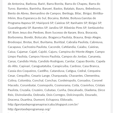
de Antonina, Barbosa, Bariri, Barra Bonita, Barra do Chapeu, Barra do
Turvo. Barretos, Barrinha, Barueri, Bastos, Batatais, Bauru, Bebedouro,
Bento de Abreu, Bernardino de Campos. Bertioga, Bilac, Birigui, Biritiba-
Mirim, Boa Esperanca do Sul, Bocaina, Bofete, Boituva.Garotas de
Programa Itapeva SP, Mairiporã SP, Caieiras SP, Itanhaém SP, Birigui SP,
Guaratinguetá SP, Barretos SP, Jandira SP, Ribeirão Pires SP, Sertãozinho
SP, Bom Jesus dos Perdoes, Bom Sucesso de Itarare, Bora, Boraceia,
Borborema, Borebi, Botucatu. Braganca Paulista, Brauna, Brejo Alegre,
Brodosqui, Brotas, Buri, Buritama, Buritizal, Cabralia Paulista, Cabreuva,
Cacapava, Cachoeira Paulista, Caconde, Cafelandia, Caiabu, Caieiras,
Caiua, Cajamar, Cajati, Cajobi, Cajuru, Campina do Monte Alegre, Campo
Limpo Paulista, Campos Novos Paulista, Campos do Jordao, Cananeia,
Canas, Candido Mota, Candido Rodrigues, Canitar, Capao Bonito, Capela
do Alto, Capivari, Caraguatatuba, Carapicuiba, Cardoso, Casa Branca,
Cassia dos Coqueiros, Castilho, Catanduva, Catigua, Cedral, Cerqueira
Cesar, Cerquilho, Cesario Lange, Charqueada, Chavantes, Clementina,
Colina, Colombia, Conchal, Conchas, Cordeiropolis, Coroados, Coronel
Macedo, Corumbatai, Cosmopolis, Cosmorama, Cotia, Cravinhos, Cristais
Paulista, Cruzalia, Cruzeiro, Cubatao, Cunha, Descalvado, Diadema, Dirce
Reis, Divinolandia, Dobrada, Dois Corregos, Dolcinopolis, Dourado,
Dracena, Duartina, Dumont, Echapora, Eldorado,
http://garotasdeprogramapiracicaba.blogspot.com.br/
http://garotasdeprogramasp.org/