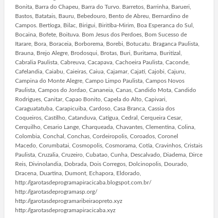
Bonita, Barra do Chapeu, Barra do Turvo. Barretos, Barrinha, Barueri,
Bastos, Batatais, Bauru, Bebedouro, Bento de Abreu, Bernardino de
Campos. Bertioga, Bilac, Birigui, Biritiba-Mirim, Boa Esperanca do Sul,
Bocaina, Bofete, Boituva. Bom Jesus dos Perdoes, Bom Sucesso de
Itarare, Bora, Boraceia, Borborema, Borebi, Botucatu. Braganca Paulista,
Brauna, Brejo Alegre, Brodosqui, Brotas, Buri, Buritama, Buritizal,
Cabralia Paulista, Cabreuva, Cacapava, Cachoeira Paulista, Caconde,
Cafelandia, Caiabu, Caieiras, Caiua, Cajamar, Cajati, Cajobi, Cajuru,
Campina do Monte Alegre, Campo Limpo Paulista, Campos Novos
Paulista, Campos do Jordao, Cananeia, Canas, Candido Mota, Candido
Rodrigues, Canitar, Capao Bonito, Capela do Alto, Capivari,
Caraguatatuba, Carapicuiba, Cardoso, Casa Branca, Cassia dos
Coqueiros, Castilho, Catanduva, Catigua, Cedral, Cerqueira Cesar,
Cerquilho, Cesario Lange, Charqueada, Chavantes, Clementina, Colina,
Colombia, Conchal, Conchas, Cordeiropolis, Coroados, Coronel
Macedo, Corumbatai, Cosmopolis, Cosmorama, Cotia, Cravinhos, Cristais
Paulista, Cruzalia, Cruzeiro, Cubatao, Cunha, Descalvado, Diadema, Dirce
Reis, Divinolandia, Dobrada, Dois Corregos, Dolcinopolis, Dourado,
Dracena, Duartina, Dumont, Echapora, Eldorado,
http://garotasdeprogramapiracicaba.blogspot.com.br/
http://garotasdeprogramasp.org/
http://garotasdeprogramaribeiraopreto.xyz
http://garotasdeprogramapiracicaba.xyz