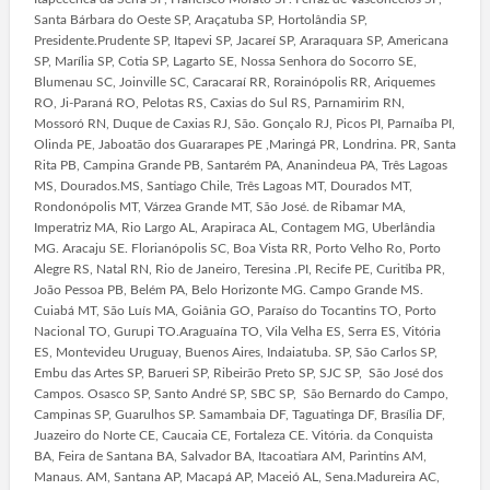
Santa Bárbara do Oeste SP, Araçatuba SP, Hortolândia SP,
Presidente.Prudente SP, Itapevi SP, Jacareí SP, Araraquara SP, Americana
SP, Marília SP, Cotia SP, Lagarto SE, Nossa Senhora do Socorro SE,
Blumenau SC, Joinville SC, Caracaraí RR, Rorainópolis RR, Ariquemes
RO, Ji-Paraná RO, Pelotas RS, Caxias do Sul RS, Parnamirim RN,
Mossoró RN, Duque de Caxias RJ, São. Gonçalo RJ, Picos PI, Parnaíba PI,
Olinda PE, Jaboatão dos Guararapes PE ,Maringá PR, Londrina. PR, Santa
Rita PB, Campina Grande PB, Santarém PA, Ananindeua PA, Três Lagoas
MS, Dourados.MS, Santiago Chile, Três Lagoas MT, Dourados MT,
Rondonópolis MT, Várzea Grande MT, São José. de Ribamar MA,
Imperatriz MA, Rio Largo AL, Arapiraca AL, Contagem MG, Uberlândia
MG. Aracaju SE. Florianópolis SC, Boa Vista RR, Porto Velho Ro, Porto
Alegre RS, Natal RN, Rio de Janeiro, Teresina .PI, Recife PE, Curitiba PR,
João Pessoa PB, Belém PA, Belo Horizonte MG. Campo Grande MS.
Cuiabá MT, São Luís MA, Goiânia GO, Paraíso do Tocantins TO, Porto
Nacional TO, Gurupi TO.Araguaína TO, Vila Velha ES, Serra ES, Vitória
ES, Montevideu Uruguay, Buenos Aires, Indaiatuba. SP, São Carlos SP,
Embu das Artes SP, Barueri SP, Ribeirão Preto SP, SJC SP, São José dos
Campos. Osasco SP, Santo André SP, SBC SP, São Bernardo do Campo,
Campinas SP, Guarulhos SP. Samambaia DF, Taguatinga DF, Brasília DF,
Juazeiro do Norte CE, Caucaia CE, Fortaleza CE. Vitória. da Conquista
BA, Feira de Santana BA, Salvador BA, Itacoatiara AM, Parintins AM,
Manaus. AM, Santana AP, Macapá AP, Maceió AL, Sena.Madureira AC,