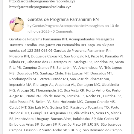
http://garotasdeprogramaribeiraopreto.xyz
http://garotasdeprogramapiracicaba.xyz
Garotas de Programa Parnamirim RN
by
GarotasProgramaAcompanhantesMassagistas
on 10 de
julho de 2026 -
0 Comments
Garotas de Programa Parnamirim RN. Acompanhantes Massagistas
Travestis Escolha uma garota em Parnamirim RN. Faça um pix para
garota: cpf 123 588 068 03 Garotas de Programa Parnamirim Rn,
Mossoró RN, Duque de Caxias RJ, São Gonçalo RJ, Picos PI, Parnaíba PI,
Olinda PE, Jaboatão dos Guararapes PE ,Maringá PR, Londrina PR, Santa
Rita PB, Campina Grande PB, Santarém PA, Ananindeua PA, Três Lagoas
MS, Dourados MS, Santiago Chile, Três Lagoas MT, Dourados MT,
Rondonópolis MT, Várzea Grande MT, São José de Ribamar MA,
Imperatriz MA, Rio Largo AL, Arapiraca AL, Contagem MG, Uberlândia
MG, Aracaju SE. Florianópolis SC, Boa Vista RR, Porto Velho Ro, Porto
Alegre RS, Natal RN, Rio de Janeiro, Teresina .PI, Recife PE, Curitiba PR,
João Pessoa PB, Belém PA, Belo Horizonte MG, Campo Grande MS.
Cuiabá MT, São Luís MA, Goiânia GO, Paraíso do Tocantins TO, Porto
Nacional TO, Gurupi TO. Araguaína TO, Vila Velha ES, Serra ES, Vitória
ES, Montevideu Uruguay, Buenos Aires, Indaiatuba. SP, São Carlos SP,
Embu das Artes SP, Barueri SP, Ribeirão Preto SP, SJC SP, São José dos
Campos. Osasco SP, Santo André SP, SBC SP, São Bernardo do Campo,