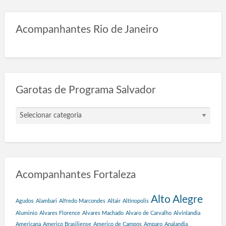
Acompanhantes Rio de Janeiro
Garotas de Programa Salvador
G
a
r
o
t
a
Acompanhantes Fortaleza
s
d
e
Alto Alegre
Agudos
Alambari
Alfredo Marcondes
Altair
Altinopolis
P
Aluminio
Alvares Florence
Alvares Machado
Alvaro de Carvalho
Alvinlandia
r
Americana
Americo Brasiliense
Americo de Campos
Amparo
Analandia