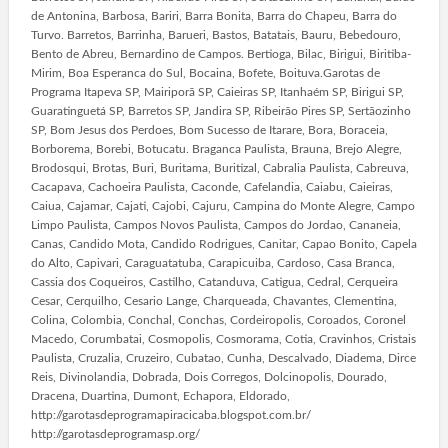
de Antonina, Barbosa, Bariri, Barra Bonita, Barra do Chapeu, Barra do
Turvo. Barretos, Barrinha, Barueri, Bastos, Batatais, Bauru, Bebedouro,
Bento de Abreu, Bernardino de Campos. Bertioga, Bilac, Birigui, Biritiba-
Mirim, Boa Esperanca do Sul, Bocaina, Bofete, Boituva.Garotas de
Programa Itapeva SP, Mairiporã SP, Caieiras SP, Itanhaém SP, Birigui SP,
Guaratinguetá SP, Barretos SP, Jandira SP, Ribeirão Pires SP, Sertãozinho
SP, Bom Jesus dos Perdoes, Bom Sucesso de Itarare, Bora, Boraceia,
Borborema, Borebi, Botucatu. Braganca Paulista, Brauna, Brejo Alegre,
Brodosqui, Brotas, Buri, Buritama, Buritizal, Cabralia Paulista, Cabreuva,
Cacapava, Cachoeira Paulista, Caconde, Cafelandia, Caiabu, Caieiras,
Caiua, Cajamar, Cajati, Cajobi, Cajuru, Campina do Monte Alegre, Campo
Limpo Paulista, Campos Novos Paulista, Campos do Jordao, Cananeia,
Canas, Candido Mota, Candido Rodrigues, Canitar, Capao Bonito, Capela
do Alto, Capivari, Caraguatatuba, Carapicuiba, Cardoso, Casa Branca,
Cassia dos Coqueiros, Castilho, Catanduva, Catigua, Cedral, Cerqueira
Cesar, Cerquilho, Cesario Lange, Charqueada, Chavantes, Clementina,
Colina, Colombia, Conchal, Conchas, Cordeiropolis, Coroados, Coronel
Macedo, Corumbatai, Cosmopolis, Cosmorama, Cotia, Cravinhos, Cristais
Paulista, Cruzalia, Cruzeiro, Cubatao, Cunha, Descalvado, Diadema, Dirce
Reis, Divinolandia, Dobrada, Dois Corregos, Dolcinopolis, Dourado,
Dracena, Duartina, Dumont, Echapora, Eldorado,
http://garotasdeprogramapiracicaba.blogspot.com.br/
http://garotasdeprogramasp.org/