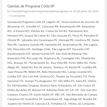
Garotas de Programa Cotia SP
by
GarotasProgramaAcompanhantesMassagistas
on 30 de julho de 2026
-
0 Comments
Garotas de Programa Cotia SP, Lagarto SE, Nossa Senhora do Socorro SE,
Blumenau SC, Joinville SC, Caracaraí RR, Rorainópolis RR, Ariquemes
RO, Ji-Paraná RO, Pelotas RS, Caxias do Sul RS, Parnamirim RN,
Mossoró RN, Duque de Caxias RJ, São Gonçalo RJ, Picos PI, Parnaíba PI,
Olinda PE, Jaboatão dos Guararapes PE ,Maringá PR, Londrina PR, Santa
Rita PB, Campina Grande PB, Santarém PA, Ananindeua PA, Três Lagoas
MS, Dourados MS, Santiago Chile, Três Lagoas MT, Dourados MT,
Rondonópolis MT, Várzea Grande MT, São José de Ribamar MA,
Imperatriz MA, Rio Largo AL, Arapiraca AL, Contagem MG, Uberlândia
MG, Aracaju SE. Florianópolis SC, Boa Vista RR, Porto Velho Ro, Porto
Alegre RS, Natal RN, Rio de Janeiro, Teresina .PI, Recife PE, Curitiba PR,
João Pessoa PB, Belém PA, Belo Horizonte MG, Campo Grande MS.
Cuiabá MT, São Luís MA, Goiânia GO, Paraíso do Tocantins TO, Porto
Nacional TO, Gurupi TO.Araguaína TO, Vila Velha ES, Serra ES, Vitória
ES, Montevideu Uruguay, Buenos Aires, Indaiatuba. SP, São Carlos SP,
Embu das Artes SP, Barueri SP, Ribeirão Preto SP, SJC SP, São José dos
Campos. Osasco SP, Santo André SP, SBC SP, São Bernardo do Campo,
Campinas SP, Guarulhos SP. Samambaia DF, Taguatinga DF, Brasília DF,
Juazeiro do Norte CE, Caucaia CE, Fortaleza CE. Vitória. da Conquista