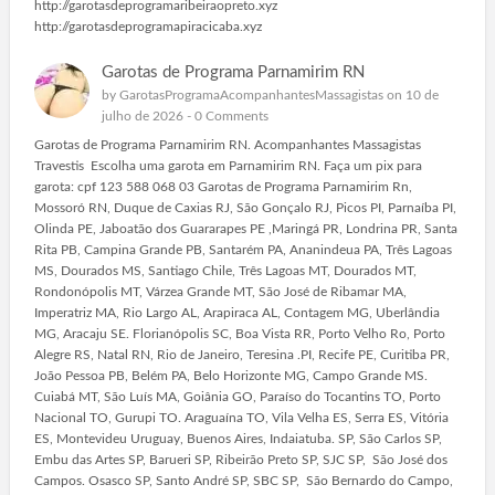
http://garotasdeprogramaribeiraopreto.xyz
http://garotasdeprogramapiracicaba.xyz
Garotas de Programa Parnamirim RN
by
GarotasProgramaAcompanhantesMassagistas
on 10 de
julho de 2026 -
0 Comments
Garotas de Programa Parnamirim RN. Acompanhantes Massagistas
Travestis Escolha uma garota em Parnamirim RN. Faça um pix para
garota: cpf 123 588 068 03 Garotas de Programa Parnamirim Rn,
Mossoró RN, Duque de Caxias RJ, São Gonçalo RJ, Picos PI, Parnaíba PI,
Olinda PE, Jaboatão dos Guararapes PE ,Maringá PR, Londrina PR, Santa
Rita PB, Campina Grande PB, Santarém PA, Ananindeua PA, Três Lagoas
MS, Dourados MS, Santiago Chile, Três Lagoas MT, Dourados MT,
Rondonópolis MT, Várzea Grande MT, São José de Ribamar MA,
Imperatriz MA, Rio Largo AL, Arapiraca AL, Contagem MG, Uberlândia
MG, Aracaju SE. Florianópolis SC, Boa Vista RR, Porto Velho Ro, Porto
Alegre RS, Natal RN, Rio de Janeiro, Teresina .PI, Recife PE, Curitiba PR,
João Pessoa PB, Belém PA, Belo Horizonte MG, Campo Grande MS.
Cuiabá MT, São Luís MA, Goiânia GO, Paraíso do Tocantins TO, Porto
Nacional TO, Gurupi TO. Araguaína TO, Vila Velha ES, Serra ES, Vitória
ES, Montevideu Uruguay, Buenos Aires, Indaiatuba. SP, São Carlos SP,
Embu das Artes SP, Barueri SP, Ribeirão Preto SP, SJC SP, São José dos
Campos. Osasco SP, Santo André SP, SBC SP, São Bernardo do Campo,