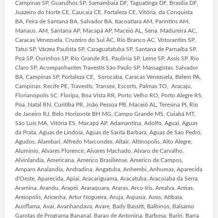
Campinas SP, Guarulhos SP. Samambaia DF, Taguatinga DF, Brasília DF,
Juazeiro do Norte CE, Caucaia CE, Fortaleza CE. Vitória. da Conquista
BA, Feira de Santana BA, Salvador BA, Itacoatiara AM, Parintins AM,
Manaus. AM, Santana AP, Macapá AP, Maceió AL, Sena. Madureira AC,
Caracas Venezuela, Cruzeiro do Sul AC, Rio Branco AC, Votorantim SP,
Tatuí SP, Várzea Paulista SP, Caraguatatuba SP, Santana de Parnaíba SP,
Poá SP, Ourinhos SP, Rio Grande RS, Paulinia SP, Leme SP, Assis SP, Rio
Claro SP, Acompanhantes Travestis São Paulo SP, Massagistas. Salvador
BA, Campinas SP, Fortaleza CE, Sorocaba, Caracas Venezuela, Belem PA,
Campinas. Recife PE, Travestis, Transex, Escorts, Palmas TO, Aracaju,
Florianópolis SC. Floripa, Boa Vista RR, Porto Velho RO, Porto Alegre RS,
Poa, Natal RN, Curitiba PR, João Pessoa PB, Maceió AL, Teresina PI, Rio
de Janeiro RJ, Belo Horizonte BH MG, Campo Grande MS, Cuiabá MT,
São Luis MA, Vitória ES, Macapá AP, Adamantina, Adolfo, Aguai, Aguas
da Prata, Aguas de Lindoia, Aguas de Santa Barbara, Aguas de Sao Pedro,
Agudos, Alambari, Alfredo Marcondes, Altair, Altinopolis, Alto Alegre,
Aluminio, Alvares Florence, Alvares Machado, Alvaro de Carvalho,
Alvinlandia, Americana, Americo Brasiliense, Americo de Campos,
Amparo Analandia, Andradina, Angatuba, Anhembi, Anhumas, Aparecida
d'Oeste, Aparecida, Apiai, Aracariguama, Aracatuba, Aracoiaba da Serra,
Aramina, Arandu, Arapei, Araraquara, Araras, Arco-Iris, Arealva, Areias,
Areiopolis, Ariranha, Artur Nogueira, Aruja, Aspasia, Assis, Atibaia,
Auriflama, Avai, Avanhandava, Avare, Bady Bassitt, Balbinos, Balsamo
Garotas de Programa Bananal, Barao de Antonina, Barbosa, Bariri, Barra