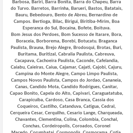
Barbosa, Bariri, Barra Bonita, Barra do Chapeu, Barra
do Turvo. Barretos, Barrinha, Barueri, Bastos, Batatais,
Bauru, Bebedouro, Bento de Abreu, Bernardino de
Campos. Bertioga, Bilac, Birigui, Biritiba-Mirim, Boa
Esperanca do Sul, Bocaina, Bofete, Boituva.
Bom Jesus dos Perdoes, Bom Sucesso de Itarare, Bora,
Boraceia, Borborema, Borebi, Botucatu. Braganca
Paulista, Brauna, Brejo Alegre, Brodosqui, Brotas, Buri,
Buritama, Buritizal, Cabralia Paulista, Cabreuva,
Cacapava, Cachoeira Paulista, Caconde, Cafelandia,
Caiabu, Caieiras, Caiua, Cajamar, Cajati, Cajobi, Cajuru,
Campina do Monte Alegre, Campo Limpo Paulista,
Campos Novos Paulista, Campos do Jordao, Cananeia,
Canas, Candido Mota, Candido Rodrigues, Canitar,
Capao Bonito, Capela do Alto, Capivari, Caraguatatuba,
Carapicuiba, Cardoso, Casa Branca, Cassia dos
Coqueiros, Castilho, Catanduva, Catigua, Cedral,
Cerqueira Cesar, Cerquilho, Cesario Lange, Charqueada,
Chavantes, Clementina, Colina, Colombia, Conchal,
Conchas, Cordeiropolis, Coroados, Coronel
Macedo, Corumbatai, Cosmopolis, Cosmorama, Cotia,