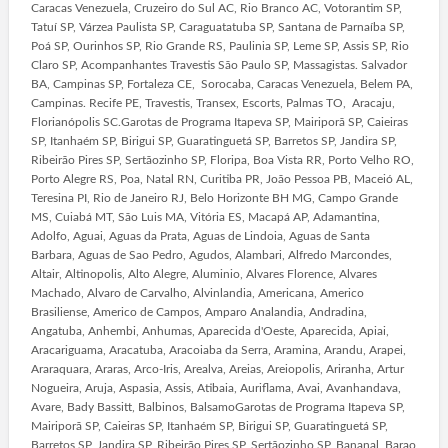
Caracas Venezuela, Cruzeiro do Sul AC, Rio Branco AC, Votorantim SP,
Tatuí SP, Várzea Paulista SP, Caraguatatuba SP, Santana de Parnaíba SP,
Poá SP, Ourinhos SP, Rio Grande RS, Paulinia SP, Leme SP, Assis SP, Rio
Claro SP, Acompanhantes Travestis São Paulo SP, Massagistas. Salvador
BA, Campinas SP, Fortaleza CE, Sorocaba, Caracas Venezuela, Belem PA,
Campinas. Recife PE, Travestis, Transex, Escorts, Palmas TO, Aracaju,
Florianópolis SC.Garotas de Programa Itapeva SP, Mairiporã SP, Caieiras
SP, Itanhaém SP, Birigui SP, Guaratinguetá SP, Barretos SP, Jandira SP,
Ribeirão Pires SP, Sertãozinho SP, Floripa, Boa Vista RR, Porto Velho RO,
Porto Alegre RS, Poa, Natal RN, Curitiba PR, João Pessoa PB, Maceió AL,
Teresina PI, Rio de Janeiro RJ, Belo Horizonte BH MG, Campo Grande
MS, Cuiabá MT, São Luis MA, Vitória ES, Macapá AP, Adamantina,
Adolfo, Aguai, Aguas da Prata, Aguas de Lindoia, Aguas de Santa
Barbara, Aguas de Sao Pedro, Agudos, Alambari, Alfredo Marcondes,
Altair, Altinopolis, Alto Alegre, Aluminio, Alvares Florence, Alvares
Machado, Alvaro de Carvalho, Alvinlandia, Americana, Americo
Brasiliense, Americo de Campos, Amparo Analandia, Andradina,
Angatuba, Anhembi, Anhumas, Aparecida d'Oeste, Aparecida, Apiai,
Aracariguama, Aracatuba, Aracoiaba da Serra, Aramina, Arandu, Arapei,
Araraquara, Araras, Arco-Iris, Arealva, Areias, Areiopolis, Ariranha, Artur
Nogueira, Aruja, Aspasia, Assis, Atibaia, Auriflama, Avai, Avanhandava,
Avare, Bady Bassitt, Balbinos, BalsamoGarotas de Programa Itapeva SP,
Mairiporã SP, Caieiras SP, Itanhaém SP, Birigui SP, Guaratinguetá SP,
Barretos SP, Jandira SP, Ribeirão Pires SP, Sertãozinho SP, Bananal, Barao