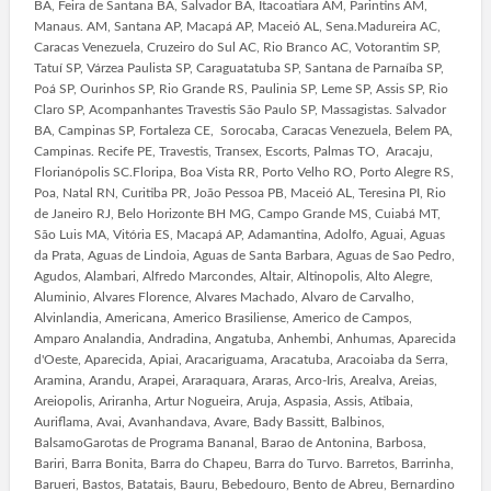
BA, Feira de Santana BA, Salvador BA, Itacoatiara AM, Parintins AM,
Manaus. AM, Santana AP, Macapá AP, Maceió AL, Sena.Madureira AC,
Caracas Venezuela, Cruzeiro do Sul AC, Rio Branco AC, Votorantim SP,
Tatuí SP, Várzea Paulista SP, Caraguatatuba SP, Santana de Parnaíba SP,
Poá SP, Ourinhos SP, Rio Grande RS, Paulinia SP, Leme SP, Assis SP, Rio
Claro SP, Acompanhantes Travestis São Paulo SP, Massagistas. Salvador
BA, Campinas SP, Fortaleza CE, Sorocaba, Caracas Venezuela, Belem PA,
Campinas. Recife PE, Travestis, Transex, Escorts, Palmas TO, Aracaju,
Florianópolis SC.Floripa, Boa Vista RR, Porto Velho RO, Porto Alegre RS,
Poa, Natal RN, Curitiba PR, João Pessoa PB, Maceió AL, Teresina PI, Rio
de Janeiro RJ, Belo Horizonte BH MG, Campo Grande MS, Cuiabá MT,
São Luis MA, Vitória ES, Macapá AP, Adamantina, Adolfo, Aguai, Aguas
da Prata, Aguas de Lindoia, Aguas de Santa Barbara, Aguas de Sao Pedro,
Agudos, Alambari, Alfredo Marcondes, Altair, Altinopolis, Alto Alegre,
Aluminio, Alvares Florence, Alvares Machado, Alvaro de Carvalho,
Alvinlandia, Americana, Americo Brasiliense, Americo de Campos,
Amparo Analandia, Andradina, Angatuba, Anhembi, Anhumas, Aparecida
d'Oeste, Aparecida, Apiai, Aracariguama, Aracatuba, Aracoiaba da Serra,
Aramina, Arandu, Arapei, Araraquara, Araras, Arco-Iris, Arealva, Areias,
Areiopolis, Ariranha, Artur Nogueira, Aruja, Aspasia, Assis, Atibaia,
Auriflama, Avai, Avanhandava, Avare, Bady Bassitt, Balbinos,
BalsamoGarotas de Programa Bananal, Barao de Antonina, Barbosa,
Bariri, Barra Bonita, Barra do Chapeu, Barra do Turvo. Barretos, Barrinha,
Barueri, Bastos, Batatais, Bauru, Bebedouro, Bento de Abreu, Bernardino