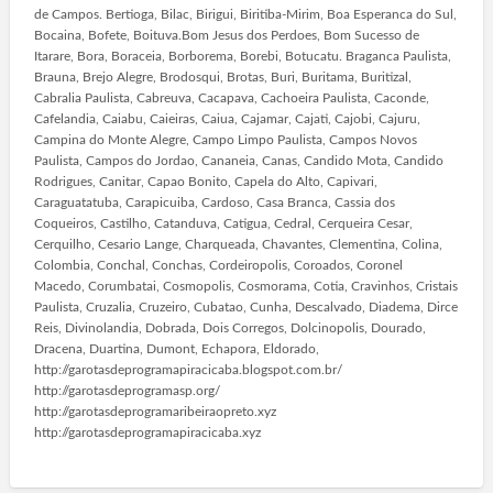
de Campos. Bertioga, Bilac, Birigui, Biritiba-Mirim, Boa Esperanca do Sul,
Bocaina, Bofete, Boituva.Bom Jesus dos Perdoes, Bom Sucesso de
Itarare, Bora, Boraceia, Borborema, Borebi, Botucatu. Braganca Paulista,
Brauna, Brejo Alegre, Brodosqui, Brotas, Buri, Buritama, Buritizal,
Cabralia Paulista, Cabreuva, Cacapava, Cachoeira Paulista, Caconde,
Cafelandia, Caiabu, Caieiras, Caiua, Cajamar, Cajati, Cajobi, Cajuru,
Campina do Monte Alegre, Campo Limpo Paulista, Campos Novos
Paulista, Campos do Jordao, Cananeia, Canas, Candido Mota, Candido
Rodrigues, Canitar, Capao Bonito, Capela do Alto, Capivari,
Caraguatatuba, Carapicuiba, Cardoso, Casa Branca, Cassia dos
Coqueiros, Castilho, Catanduva, Catigua, Cedral, Cerqueira Cesar,
Cerquilho, Cesario Lange, Charqueada, Chavantes, Clementina, Colina,
Colombia, Conchal, Conchas, Cordeiropolis, Coroados, Coronel
Macedo, Corumbatai, Cosmopolis, Cosmorama, Cotia, Cravinhos, Cristais
Paulista, Cruzalia, Cruzeiro, Cubatao, Cunha, Descalvado, Diadema, Dirce
Reis, Divinolandia, Dobrada, Dois Corregos, Dolcinopolis, Dourado,
Dracena, Duartina, Dumont, Echapora, Eldorado,
http://garotasdeprogramapiracicaba.blogspot.com.br/
http://garotasdeprogramasp.org/
http://garotasdeprogramaribeiraopreto.xyz
http://garotasdeprogramapiracicaba.xyz