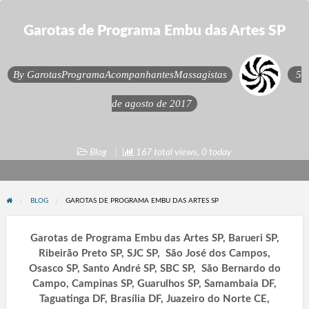
Garotas de Programa Embu das Artes SP
By
GarotasProgramaAcompanhantesMassagistas
5
de agosto de 2017
Blog
167 total views, 0 today
BLOG
GAROTAS DE PROGRAMA EMBU DAS ARTES SP
Garotas de Programa Embu das Artes SP, Barueri SP,
Ribeirão Preto SP, SJC SP, São José dos Campos,
Osasco SP, Santo André SP, SBC SP, São Bernardo do
Campo, Campinas SP, Guarulhos SP, Samambaia DF,
Taguatinga DF, Brasília DF, Juazeiro do Norte CE,