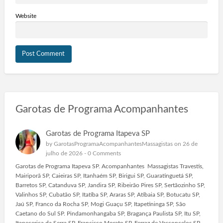
Website
Garotas de Programa Acompanhantes
Garotas de Programa Itapeva SP
by
GarotasProgramaAcompanhantesMassagistas
on 26 de
julho de 2026 -
0 Comments
Garotas de Programa Itapeva SP. Acompanhantes Massagistas Travestis,
Mairiporã SP, Caieiras SP, Itanhaém SP, Birigui SP, Guaratinguetá SP,
Barretos SP, Catanduva SP, Jandira SP, Ribeirão Pires SP, Sertãozinho SP,
Valinhos SP, Cubatão SP, Itatiba SP, Araras SP, Atibaia SP, Botucatu SP,
Jaú SP, Franco da Rocha SP, Mogi Guaçu SP, Itapetininga SP, São
Caetano do Sul SP. Pindamonhangaba SP, Bragança Paulista SP, Itu SP,
Itapecerica da Serra SP, Francisco Morato SP. Ferraz de Vasconcelos SP,