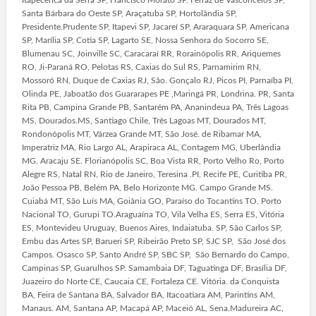
Santa Bárbara do Oeste SP, Araçatuba SP, Hortolândia SP,
Presidente.Prudente SP, Itapevi SP, Jacareí SP, Araraquara SP, Americana
SP, Marília SP, Cotia SP, Lagarto SE, Nossa Senhora do Socorro SE,
Blumenau SC, Joinville SC, Caracaraí RR, Rorainópolis RR, Ariquemes
RO, Ji-Paraná RO, Pelotas RS, Caxias do Sul RS, Parnamirim RN,
Mossoró RN, Duque de Caxias RJ, São. Gonçalo RJ, Picos PI, Parnaíba PI,
Olinda PE, Jaboatão dos Guararapes PE ,Maringá PR, Londrina. PR, Santa
Rita PB, Campina Grande PB, Santarém PA, Ananindeua PA, Três Lagoas
MS, Dourados.MS, Santiago Chile, Três Lagoas MT, Dourados MT,
Rondonópolis MT, Várzea Grande MT, São José. de Ribamar MA,
Imperatriz MA, Rio Largo AL, Arapiraca AL, Contagem MG, Uberlândia
MG. Aracaju SE. Florianópolis SC, Boa Vista RR, Porto Velho Ro, Porto
Alegre RS, Natal RN, Rio de Janeiro, Teresina .PI, Recife PE, Curitiba PR,
João Pessoa PB, Belém PA, Belo Horizonte MG. Campo Grande MS.
Cuiabá MT, São Luís MA, Goiânia GO, Paraíso do Tocantins TO, Porto
Nacional TO, Gurupi TO.Araguaína TO, Vila Velha ES, Serra ES, Vitória
ES, Montevideu Uruguay, Buenos Aires, Indaiatuba. SP, São Carlos SP,
Embu das Artes SP, Barueri SP, Ribeirão Preto SP, SJC SP, São José dos
Campos. Osasco SP, Santo André SP, SBC SP, São Bernardo do Campo,
Campinas SP, Guarulhos SP. Samambaia DF, Taguatinga DF, Brasília DF,
Juazeiro do Norte CE, Caucaia CE, Fortaleza CE. Vitória. da Conquista
BA, Feira de Santana BA, Salvador BA, Itacoatiara AM, Parintins AM,
Manaus. AM, Santana AP, Macapá AP, Maceió AL, Sena.Madureira AC,