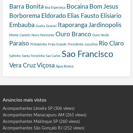
o
Barra Bonita
Bocaina
Bom Jesus
g
Boa Esperança
r
Borborema
Eldorado
Elias Fausto
Elisiario
a
Embauba
Itaporanga
Jardinopolis
Guaira
Guaraci
m
a
Ouro Branco
Monte Castelo
Novo Horizonte
Ouro Verde
S
Paraíso
Rio Claro
Pinhalzinho
Praia Grande
Presidente Juscelino
a
l
Sao Francisco
Saltinho
Santa Terezinha
Sao Carlos
v
a
Vera Cruz
Viçosa
Água Branca
d
o
r
Anúncios mais vistos
Acompanhantes Limeira SP
(306 views)
Acompanhantes Manacapuru AM
(265 views)
Acompanhantes Mairinque SP
(260 views)
Acompanhantes São Gonçalo RJ
(252 views)