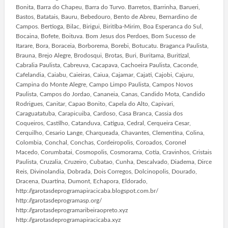
Bonita, Barra do Chapeu, Barra do Turvo. Barretos, Barrinha, Barueri,
Bastos, Batatais, Bauru, Bebedouro, Bento de Abreu, Bernardino de
Campos. Bertioga, Bilac, Birigui, Biritiba-Mirim, Boa Esperanca do Sul,
Bocaina, Bofete, Boituva. Bom Jesus dos Perdoes, Bom Sucesso de
Itarare, Bora, Boraceia, Borborema, Borebi, Botucatu. Braganca Paulista,
Brauna, Brejo Alegre, Brodosqui, Brotas, Buri, Buritama, Buritizal,
Cabralia Paulista, Cabreuva, Cacapava, Cachoeira Paulista, Caconde,
Cafelandia, Caiabu, Caieiras, Caiua, Cajamar, Cajati, Cajobi, Cajuru,
Campina do Monte Alegre, Campo Limpo Paulista, Campos Novos
Paulista, Campos do Jordao, Cananeia, Canas, Candido Mota, Candido
Rodrigues, Canitar, Capao Bonito, Capela do Alto, Capivari,
Caraguatatuba, Carapicuiba, Cardoso, Casa Branca, Cassia dos
Coqueiros, Castilho, Catanduva, Catigua, Cedral, Cerqueira Cesar,
Cerquilho, Cesario Lange, Charqueada, Chavantes, Clementina, Colina,
Colombia, Conchal, Conchas, Cordeiropolis, Coroados, Coronel
Macedo, Corumbatai, Cosmopolis, Cosmorama, Cotia, Cravinhos, Cristais
Paulista, Cruzalia, Cruzeiro, Cubatao, Cunha, Descalvado, Diadema, Dirce
Reis, Divinolandia, Dobrada, Dois Corregos, Dolcinopolis, Dourado,
Dracena, Duartina, Dumont, Echapora, Eldorado,
http://garotasdeprogramapiracicaba.blogspot.com.br/
http://garotasdeprogramasp.org/
http://garotasdeprogramaribeiraopreto.xyz
http://garotasdeprogramapiracicaba.xyz