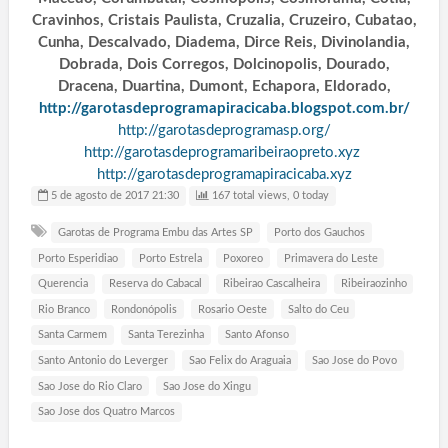
Cravinhos, Cristais Paulista, Cruzalia, Cruzeiro, Cubatao,
Cunha, Descalvado, Diadema, Dirce Reis, Divinolandia,
Dobrada, Dois Corregos, Dolcinopolis, Dourado,
Dracena, Duartina, Dumont, Echapora, Eldorado,
http://garotasdeprogramapiracicaba.blogspot.com.br/
http://garotasdeprogramasp.org/
http://garotasdeprogramaribeiraopreto.xyz
http://garotasdeprogramapiracicaba.xyz
5 de agosto de 2017 21:30
167 total views, 0 today
Garotas de Programa Embu das Artes SP
Porto dos Gauchos
Porto Esperidiao
Porto Estrela
Poxoreo
Primavera do Leste
Querencia
Reserva do Cabacal
Ribeirao Cascalheira
Ribeiraozinho
Rio Branco
Rondonópolis
Rosario Oeste
Salto do Ceu
Santa Carmem
Santa Terezinha
Santo Afonso
Santo Antonio do Leverger
Sao Felix do Araguaia
Sao Jose do Povo
Sao Jose do Rio Claro
Sao Jose do Xingu
Sao Jose dos Quatro Marcos