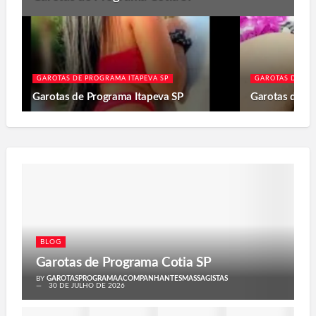
GAROTAS DE PROGRAMA ITAPEVA SP
GAROTAS DE PR
Garotas de Programa Itapeva SP
Garotas de P
BLOG
Garotas de Programa Cotia SP
BY
GAROTASPROGRAMAACOMPANHANTESMASSAGISTAS
30 DE JULHO DE 2026