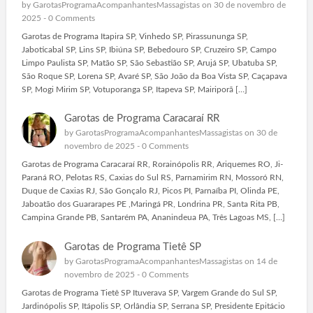
by
GarotasProgramaAcompanhantesMassagistas
on 30 de novembro de
2025 -
0 Comments
Garotas de Programa Itapira SP, Vinhedo SP, Pirassununga SP,
Jaboticabal SP, Lins SP, Ibiúna SP, Bebedouro SP, Cruzeiro SP, Campo
Limpo Paulista SP, Matão SP, São Sebastião SP, Arujá SP, Ubatuba SP,
São Roque SP, Lorena SP, Avaré SP, São João da Boa Vista SP, Caçapava
SP, Mogi Mirim SP, Votuporanga SP, Itapeva SP, Mairiporã […]
Garotas de Programa Caracaraí RR
by
GarotasProgramaAcompanhantesMassagistas
on 30 de
novembro de 2025 -
0 Comments
Garotas de Programa Caracaraí RR, Rorainópolis RR, Ariquemes RO, Ji-
Paraná RO, Pelotas RS, Caxias do Sul RS, Parnamirim RN, Mossoró RN,
Duque de Caxias RJ, São Gonçalo RJ, Picos PI, Parnaíba PI, Olinda PE,
Jaboatão dos Guararapes PE ,Maringá PR, Londrina PR, Santa Rita PB,
Campina Grande PB, Santarém PA, Ananindeua PA, Três Lagoas MS, […]
Garotas de Programa Tietê SP
by
GarotasProgramaAcompanhantesMassagistas
on 14 de
novembro de 2025 -
0 Comments
Garotas de Programa Tietê SP Ituverava SP, Vargem Grande do Sul SP,
Jardinópolis SP, Itápolis SP, Orlândia SP, Serrana SP, Presidente Epitácio