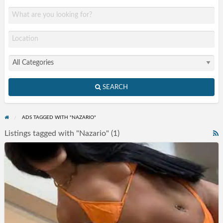
SEARCH
ADS TAGGED WITH "NAZARIO"
Listings tagged with "Nazario" (1)
R
F
Acompanhantes
f
Guarulhos
a
SP
t
N