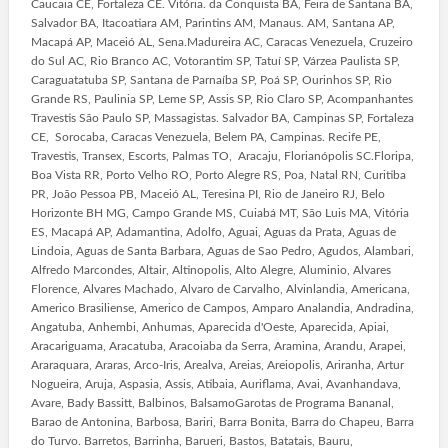
Caucaia CE, Fortaleza CE. Vitória. da Conquista BA, Feira de Santana BA,
Salvador BA, Itacoatiara AM, Parintins AM, Manaus. AM, Santana AP,
Macapá AP, Maceió AL, Sena.Madureira AC, Caracas Venezuela, Cruzeiro
do Sul AC, Rio Branco AC, Votorantim SP, Tatuí SP, Várzea Paulista SP,
Caraguatatuba SP, Santana de Parnaíba SP, Poá SP, Ourinhos SP, Rio
Grande RS, Paulinia SP, Leme SP, Assis SP, Rio Claro SP, Acompanhantes
Travestis São Paulo SP, Massagistas. Salvador BA, Campinas SP, Fortaleza
CE, Sorocaba, Caracas Venezuela, Belem PA, Campinas. Recife PE,
Travestis, Transex, Escorts, Palmas TO, Aracaju, Florianópolis SC.Floripa,
Boa Vista RR, Porto Velho RO, Porto Alegre RS, Poa, Natal RN, Curitiba
PR, João Pessoa PB, Maceió AL, Teresina PI, Rio de Janeiro RJ, Belo
Horizonte BH MG, Campo Grande MS, Cuiabá MT, São Luis MA, Vitória
ES, Macapá AP, Adamantina, Adolfo, Aguai, Aguas da Prata, Aguas de
Lindoia, Aguas de Santa Barbara, Aguas de Sao Pedro, Agudos, Alambari,
Alfredo Marcondes, Altair, Altinopolis, Alto Alegre, Aluminio, Alvares
Florence, Alvares Machado, Alvaro de Carvalho, Alvinlandia, Americana,
Americo Brasiliense, Americo de Campos, Amparo Analandia, Andradina,
Angatuba, Anhembi, Anhumas, Aparecida d'Oeste, Aparecida, Apiai,
Aracariguama, Aracatuba, Aracoiaba da Serra, Aramina, Arandu, Arapei,
Araraquara, Araras, Arco-Iris, Arealva, Areias, Areiopolis, Ariranha, Artur
Nogueira, Aruja, Aspasia, Assis, Atibaia, Auriflama, Avai, Avanhandava,
Avare, Bady Bassitt, Balbinos, BalsamoGarotas de Programa Bananal,
Barao de Antonina, Barbosa, Bariri, Barra Bonita, Barra do Chapeu, Barra
do Turvo. Barretos, Barrinha, Barueri, Bastos, Batatais, Bauru,