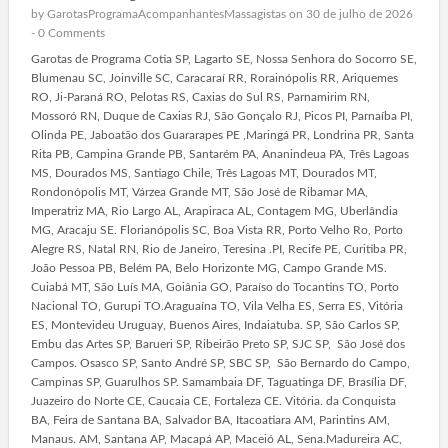
by
GarotasProgramaAcompanhantesMassagistas
on 30 de julho de 2026
-
0 Comments
Garotas de Programa Cotia SP, Lagarto SE, Nossa Senhora do Socorro SE,
Blumenau SC, Joinville SC, Caracaraí RR, Rorainópolis RR, Ariquemes
RO, Ji-Paraná RO, Pelotas RS, Caxias do Sul RS, Parnamirim RN,
Mossoró RN, Duque de Caxias RJ, São Gonçalo RJ, Picos PI, Parnaíba PI,
Olinda PE, Jaboatão dos Guararapes PE ,Maringá PR, Londrina PR, Santa
Rita PB, Campina Grande PB, Santarém PA, Ananindeua PA, Três Lagoas
MS, Dourados MS, Santiago Chile, Três Lagoas MT, Dourados MT,
Rondonópolis MT, Várzea Grande MT, São José de Ribamar MA,
Imperatriz MA, Rio Largo AL, Arapiraca AL, Contagem MG, Uberlândia
MG, Aracaju SE. Florianópolis SC, Boa Vista RR, Porto Velho Ro, Porto
Alegre RS, Natal RN, Rio de Janeiro, Teresina .PI, Recife PE, Curitiba PR,
João Pessoa PB, Belém PA, Belo Horizonte MG, Campo Grande MS.
Cuiabá MT, São Luís MA, Goiânia GO, Paraíso do Tocantins TO, Porto
Nacional TO, Gurupi TO.Araguaína TO, Vila Velha ES, Serra ES, Vitória
ES, Montevideu Uruguay, Buenos Aires, Indaiatuba. SP, São Carlos SP,
Embu das Artes SP, Barueri SP, Ribeirão Preto SP, SJC SP, São José dos
Campos. Osasco SP, Santo André SP, SBC SP, São Bernardo do Campo,
Campinas SP, Guarulhos SP. Samambaia DF, Taguatinga DF, Brasília DF,
Juazeiro do Norte CE, Caucaia CE, Fortaleza CE. Vitória. da Conquista
BA, Feira de Santana BA, Salvador BA, Itacoatiara AM, Parintins AM,
Manaus. AM, Santana AP, Macapá AP, Maceió AL, Sena.Madureira AC,