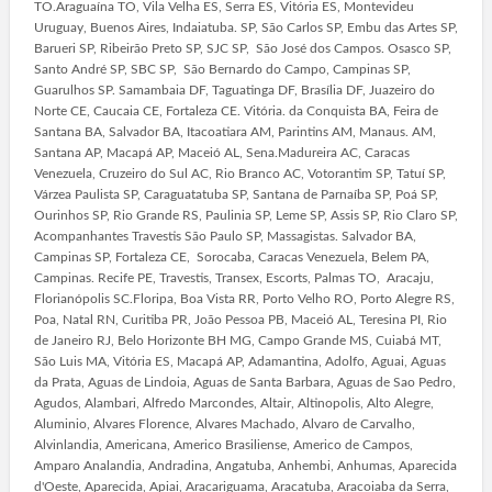
TO.Araguaína TO, Vila Velha ES, Serra ES, Vitória ES, Montevideu
Uruguay, Buenos Aires, Indaiatuba. SP, São Carlos SP, Embu das Artes SP,
Barueri SP, Ribeirão Preto SP, SJC SP, São José dos Campos. Osasco SP,
Santo André SP, SBC SP, São Bernardo do Campo, Campinas SP,
Guarulhos SP. Samambaia DF, Taguatinga DF, Brasília DF, Juazeiro do
Norte CE, Caucaia CE, Fortaleza CE. Vitória. da Conquista BA, Feira de
Santana BA, Salvador BA, Itacoatiara AM, Parintins AM, Manaus. AM,
Santana AP, Macapá AP, Maceió AL, Sena.Madureira AC, Caracas
Venezuela, Cruzeiro do Sul AC, Rio Branco AC, Votorantim SP, Tatuí SP,
Várzea Paulista SP, Caraguatatuba SP, Santana de Parnaíba SP, Poá SP,
Ourinhos SP, Rio Grande RS, Paulinia SP, Leme SP, Assis SP, Rio Claro SP,
Acompanhantes Travestis São Paulo SP, Massagistas. Salvador BA,
Campinas SP, Fortaleza CE, Sorocaba, Caracas Venezuela, Belem PA,
Campinas. Recife PE, Travestis, Transex, Escorts, Palmas TO, Aracaju,
Florianópolis SC.Floripa, Boa Vista RR, Porto Velho RO, Porto Alegre RS,
Poa, Natal RN, Curitiba PR, João Pessoa PB, Maceió AL, Teresina PI, Rio
de Janeiro RJ, Belo Horizonte BH MG, Campo Grande MS, Cuiabá MT,
São Luis MA, Vitória ES, Macapá AP, Adamantina, Adolfo, Aguai, Aguas
da Prata, Aguas de Lindoia, Aguas de Santa Barbara, Aguas de Sao Pedro,
Agudos, Alambari, Alfredo Marcondes, Altair, Altinopolis, Alto Alegre,
Aluminio, Alvares Florence, Alvares Machado, Alvaro de Carvalho,
Alvinlandia, Americana, Americo Brasiliense, Americo de Campos,
Amparo Analandia, Andradina, Angatuba, Anhembi, Anhumas, Aparecida
d'Oeste, Aparecida, Apiai, Aracariguama, Aracatuba, Aracoiaba da Serra,