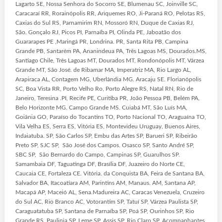
Lagarto SE, Nossa Senhora do Socorro SE, Blumenau SC, Joinville SC,
Caracaraí RR, Rorainópolis RR, Ariquemes RO, Ji-Paraná RO, Pelotas RS,
Caxias do Sul RS, Parnamirim RN, Mossoró RN, Duque de Caxias RJ,
São. Gonçalo RJ, Picos PI, Parnaíba PI, Olinda PE, Jaboatão dos
Guararapes PE ,Maringá PR, Londrina. PR, Santa Rita PB, Campina
Grande PB, Santarém PA, Ananindeua PA, Três Lagoas MS, Dourados.MS,
Santiago Chile, Três Lagoas MT, Dourados MT, Rondonópolis MT, Várzea
Grande MT, São José. de Ribamar MA, Imperatriz MA, Rio Largo AL,
Arapiraca AL, Contagem MG, Uberlândia MG. Aracaju SE. Florianópolis
SC, Boa Vista RR, Porto Velho Ro, Porto Alegre RS, Natal RN, Rio de
Janeiro, Teresina .PI, Recife PE, Curitiba PR, João Pessoa PB, Belém PA,
Belo Horizonte MG. Campo Grande MS. Cuiabá MT, São Luís MA,
Goiânia GO, Paraíso do Tocantins TO, Porto Nacional TO, Araguaína TO,
Vila Velha ES, Serra ES, Vitória ES, Montevideu Uruguay, Buenos Aires,
Indaiatuba. SP, São Carlos SP, Embu das Artes SP, Barueri SP, Ribeirão
Preto SP, SJC SP, São José dos Campos. Osasco SP, Santo André SP,
SBC SP, São Bernardo do Campo, Campinas SP, Guarulhos SP.
Samambaia DF, Taguatinga DF, Brasília DF, Juazeiro do Norte CE,
Caucaia CE, Fortaleza CE. Vitória. da Conquista BA, Feira de Santana BA,
Salvador BA, Itacoatiara AM, Parintins AM, Manaus. AM, Santana AP,
Macapá AP, Maceió AL, Sena.Madureira AC, Caracas Venezuela, Cruzeiro
do Sul AC, Rio Branco AC, Votorantim SP, Tatuí SP, Várzea Paulista SP,
Caraguatatuba SP, Santana de Parnaíba SP, Poá SP, Ourinhos SP, Rio
Grande RS, Paulinia SP, Leme SP, Assis SP, Rio Claro SP, Acompanhantes