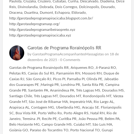
Paulista, Cruzalia, Cruzeiro, Cubatao, Cunha, Descalvado, Diadema, Dirce
Reis, Divinolandia, Dobrada, Dois Corregos, Dolcinopolis, Dourado,
Dracena, Duartina, Dumont, Echapora, Eldorado,
http://garotasdeprogramapiracicaba.blogspot.com.br/
http://garotasdeprogramasp.org/
http://garotasdeprogramaribeiraopreto.xyz
http://garotasdeprogramapiracicaba.xyz
Garotas de Programa Rorainópolis RR
by
GarotasProgramaAcompanhantesMassagistas
on 18 de
dezembro de 2025 -
0 Comments
Garotas de Programa Rorainópolis RR, Ariquemes RO, Ji-Paraná RO,
Pelotas RS, Caxias do Sul RS, Parnamirim RN, Mossoró RN, Duque de
Caxias RJ, São Gonçalo RJ, Picos PI, Parnaíba PI, Olinda PE, Jaboatão
dos Guararapes PE ,Maringá PR, Londrina PR, Santa Rita PB, Campina
Grande PB, Santarém PA, Ananindeua PA, Três Lagoas MS, Dourados MS,
Santiago Chile, Três Lagoas MT, Dourados MT, Rondonópolis MT, Várzea
Grande MT, São José de Ribamar MA, Imperatriz MA, Rio Largo AL,
Arapiraca AL, Contagem MG, Uberlândia MG, Aracaju SE. Florianópolis
SC, Boa Vista RR, Porto Velho Ro, Porto Alegre RS, Natal RN, Rio de
Janeiro, Teresina .PI, Recife PE, Curitiba PR, João Pessoa PB, Belém PA,
Belo Horizonte MG, Campo Grande MS. Cuiabá MT, São Luís MA,
Goiânia GO, Paraíso do Tocantins TO, Porto Nacional TO, Gurupi