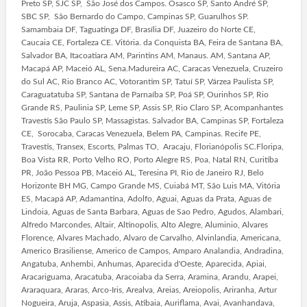
Preto SP, SJC SP, São José dos Campos. Osasco SP, Santo André SP,
SBC SP, São Bernardo do Campo, Campinas SP, Guarulhos SP.
Samambaia DF, Taguatinga DF, Brasília DF, Juazeiro do Norte CE,
Caucaia CE, Fortaleza CE. Vitória. da Conquista BA, Feira de Santana BA,
Salvador BA, Itacoatiara AM, Parintins AM, Manaus. AM, Santana AP,
Macapá AP, Maceió AL, Sena.Madureira AC, Caracas Venezuela, Cruzeiro
do Sul AC, Rio Branco AC, Votorantim SP, Tatuí SP, Várzea Paulista SP,
Caraguatatuba SP, Santana de Parnaíba SP, Poá SP, Ourinhos SP, Rio
Grande RS, Paulinia SP, Leme SP, Assis SP, Rio Claro SP, Acompanhantes
Travestis São Paulo SP, Massagistas. Salvador BA, Campinas SP, Fortaleza
CE, Sorocaba, Caracas Venezuela, Belem PA, Campinas. Recife PE,
Travestis, Transex, Escorts, Palmas TO, Aracaju, Florianópolis SC.Floripa,
Boa Vista RR, Porto Velho RO, Porto Alegre RS, Poa, Natal RN, Curitiba
PR, João Pessoa PB, Maceió AL, Teresina PI, Rio de Janeiro RJ, Belo
Horizonte BH MG, Campo Grande MS, Cuiabá MT, São Luis MA, Vitória
ES, Macapá AP, Adamantina, Adolfo, Aguai, Aguas da Prata, Aguas de
Lindoia, Aguas de Santa Barbara, Aguas de Sao Pedro, Agudos, Alambari,
Alfredo Marcondes, Altair, Altinopolis, Alto Alegre, Aluminio, Alvares
Florence, Alvares Machado, Alvaro de Carvalho, Alvinlandia, Americana,
Americo Brasiliense, Americo de Campos, Amparo Analandia, Andradina,
Angatuba, Anhembi, Anhumas, Aparecida d'Oeste, Aparecida, Apiai,
Aracariguama, Aracatuba, Aracoiaba da Serra, Aramina, Arandu, Arapei,
Araraquara, Araras, Arco-Iris, Arealva, Areias, Areiopolis, Ariranha, Artur
Nogueira, Aruja, Aspasia, Assis, Atibaia, Auriflama, Avai, Avanhandava,