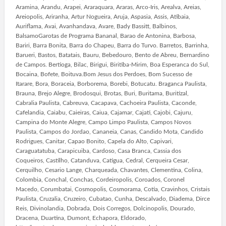
Aramina, Arandu, Arapei, Araraquara, Araras, Arco-Iris, Arealva, Areias,
Areiopolis, Ariranha, Artur Nogueira, Aruja, Aspasia, Assis, Atibaia,
Auriflama, Avai, Avanhandava, Avare, Bady Bassitt, Balbinos,
BalsamoGarotas de Programa Bananal, Barao de Antonina, Barbosa,
Bariri, Barra Bonita, Barra do Chapeu, Barra do Turvo. Barretos, Barrinha,
Barueri, Bastos, Batatais, Bauru, Bebedouro, Bento de Abreu, Bernardino
de Campos. Bertioga, Bilac, Birigui, Biritiba-Mirim, Boa Esperanca do Sul,
Bocaina, Bofete, Boituva.Bom Jesus dos Perdoes, Bom Sucesso de
Itarare, Bora, Boraceia, Borborema, Borebi, Botucatu. Braganca Paulista,
Brauna, Brejo Alegre, Brodosqui, Brotas, Buri, Buritama, Buritizal,
Cabralia Paulista, Cabreuva, Cacapava, Cachoeira Paulista, Caconde,
Cafelandia, Caiabu, Caieiras, Caiua, Cajamar, Cajati, Cajobi, Cajuru,
Campina do Monte Alegre, Campo Limpo Paulista, Campos Novos
Paulista, Campos do Jordao, Cananeia, Canas, Candido Mota, Candido
Rodrigues, Canitar, Capao Bonito, Capela do Alto, Capivari,
Caraguatatuba, Carapicuiba, Cardoso, Casa Branca, Cassia dos
Coqueiros, Castilho, Catanduva, Catigua, Cedral, Cerqueira Cesar,
Cerquilho, Cesario Lange, Charqueada, Chavantes, Clementina, Colina,
Colombia, Conchal, Conchas, Cordeiropolis, Coroados, Coronel
Macedo, Corumbatai, Cosmopolis, Cosmorama, Cotia, Cravinhos, Cristais
Paulista, Cruzalia, Cruzeiro, Cubatao, Cunha, Descalvado, Diadema, Dirce
Reis, Divinolandia, Dobrada, Dois Corregos, Dolcinopolis, Dourado,
Dracena, Duartina, Dumont, Echapora, Eldorado,