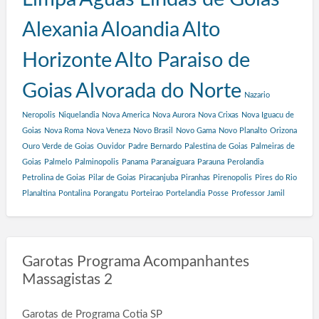
Alexania
Aloandia
Alto
Horizonte
Alto Paraiso de
Goias
Alvorada do Norte
Nazario
Neropolis
Niquelandia
Nova America
Nova Aurora
Nova Crixas
Nova Iguacu de
Goias
Nova Roma
Nova Veneza
Novo Brasil
Novo Gama
Novo Planalto
Orizona
Ouro Verde de Goias
Ouvidor
Padre Bernardo
Palestina de Goias
Palmeiras de
Goias
Palmelo
Palminopolis
Panama
Paranaiguara
Parauna
Perolandia
Petrolina de Goias
Pilar de Goias
Piracanjuba
Piranhas
Pirenopolis
Pires do Rio
Planaltina
Pontalina
Porangatu
Porteirao
Portelandia
Posse
Professor Jamil
Garotas Programa Acompanhantes
Massagistas 2
Garotas de Programa Cotia SP