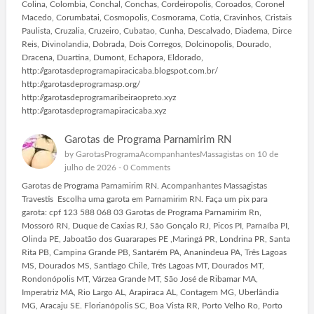
Colina, Colombia, Conchal, Conchas, Cordeiropolis, Coroados, Coronel
Macedo, Corumbatai, Cosmopolis, Cosmorama, Cotia, Cravinhos, Cristais
Paulista, Cruzalia, Cruzeiro, Cubatao, Cunha, Descalvado, Diadema, Dirce
Reis, Divinolandia, Dobrada, Dois Corregos, Dolcinopolis, Dourado,
Dracena, Duartina, Dumont, Echapora, Eldorado,
http://garotasdeprogramapiracicaba.blogspot.com.br/
http://garotasdeprogramasp.org/
http://garotasdeprogramaribeiraopreto.xyz
http://garotasdeprogramapiracicaba.xyz
Garotas de Programa Parnamirim RN
by
GarotasProgramaAcompanhantesMassagistas
on 10 de
julho de 2026 -
0 Comments
Garotas de Programa Parnamirim RN. Acompanhantes Massagistas
Travestis Escolha uma garota em Parnamirim RN. Faça um pix para
garota: cpf 123 588 068 03 Garotas de Programa Parnamirim Rn,
Mossoró RN, Duque de Caxias RJ, São Gonçalo RJ, Picos PI, Parnaíba PI,
Olinda PE, Jaboatão dos Guararapes PE ,Maringá PR, Londrina PR, Santa
Rita PB, Campina Grande PB, Santarém PA, Ananindeua PA, Três Lagoas
MS, Dourados MS, Santiago Chile, Três Lagoas MT, Dourados MT,
Rondonópolis MT, Várzea Grande MT, São José de Ribamar MA,
Imperatriz MA, Rio Largo AL, Arapiraca AL, Contagem MG, Uberlândia
MG, Aracaju SE. Florianópolis SC, Boa Vista RR, Porto Velho Ro, Porto