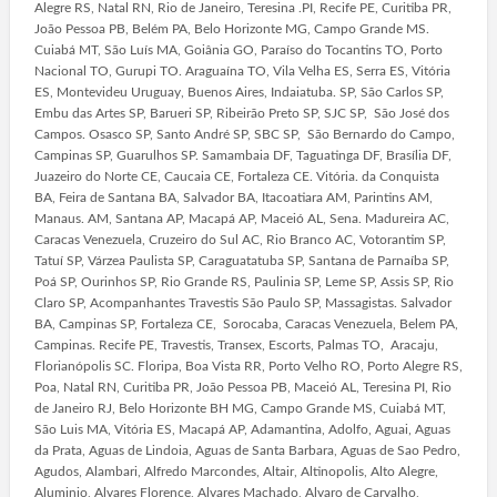
Alegre RS, Natal RN, Rio de Janeiro, Teresina .PI, Recife PE, Curitiba PR,
João Pessoa PB, Belém PA, Belo Horizonte MG, Campo Grande MS.
Cuiabá MT, São Luís MA, Goiânia GO, Paraíso do Tocantins TO, Porto
Nacional TO, Gurupi TO. Araguaína TO, Vila Velha ES, Serra ES, Vitória
ES, Montevideu Uruguay, Buenos Aires, Indaiatuba. SP, São Carlos SP,
Embu das Artes SP, Barueri SP, Ribeirão Preto SP, SJC SP, São José dos
Campos. Osasco SP, Santo André SP, SBC SP, São Bernardo do Campo,
Campinas SP, Guarulhos SP. Samambaia DF, Taguatinga DF, Brasília DF,
Juazeiro do Norte CE, Caucaia CE, Fortaleza CE. Vitória. da Conquista
BA, Feira de Santana BA, Salvador BA, Itacoatiara AM, Parintins AM,
Manaus. AM, Santana AP, Macapá AP, Maceió AL, Sena. Madureira AC,
Caracas Venezuela, Cruzeiro do Sul AC, Rio Branco AC, Votorantim SP,
Tatuí SP, Várzea Paulista SP, Caraguatatuba SP, Santana de Parnaíba SP,
Poá SP, Ourinhos SP, Rio Grande RS, Paulinia SP, Leme SP, Assis SP, Rio
Claro SP, Acompanhantes Travestis São Paulo SP, Massagistas. Salvador
BA, Campinas SP, Fortaleza CE, Sorocaba, Caracas Venezuela, Belem PA,
Campinas. Recife PE, Travestis, Transex, Escorts, Palmas TO, Aracaju,
Florianópolis SC. Floripa, Boa Vista RR, Porto Velho RO, Porto Alegre RS,
Poa, Natal RN, Curitiba PR, João Pessoa PB, Maceió AL, Teresina PI, Rio
de Janeiro RJ, Belo Horizonte BH MG, Campo Grande MS, Cuiabá MT,
São Luis MA, Vitória ES, Macapá AP, Adamantina, Adolfo, Aguai, Aguas
da Prata, Aguas de Lindoia, Aguas de Santa Barbara, Aguas de Sao Pedro,
Agudos, Alambari, Alfredo Marcondes, Altair, Altinopolis, Alto Alegre,
Aluminio, Alvares Florence, Alvares Machado, Alvaro de Carvalho,