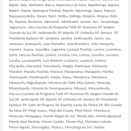
Itajobi, Itaju, Itanhaem, Itaoca, Itapecerica da Serra, Itapetininga, Itapeva,
Itapevi, Itapira, Itapirapua Paulista, Itapolis, Itaporanga, Itapui, Itapura,
Itaquaquecetuba, Itarare, Itariri, Itatiba, Itatinga, Itirapina, Itirapua, Itobi,
Itu, Itupeva, Ituverava, Jaborandi, Jaboticabal, Jacarei, Jaci, Jacupiranga,
Jaguariuna, Jales,Garotas de Programa Tietê SP, Ituverava SP, Vargem
Grande do Sul SP, Jardinópolis SP, Itápolis SP, Orlândia SP, Serrana. SP,
Presidente Epitácio SP, Jambeiro, Jandira. Jardinopolis, Jarinu, Jau,
Jeriquara, Joanopolis, Joao Ramalho, Jose Bonifacio. Julio Mesquita,
Jumirim, Juquia, Juquitiba, Lagoinha, Laranjal Paulista, Lavinia, Lavrinhas,
Leme. Lencois Paulista, Limeira, Lindoia, Lins, Lorena, Lourdes, Louveira,
Lucelia, Lucianopolis, Luis Antonio, Luiziania, Lupercio, Lutecia,
Macatuba, Macaubal, Macedonia, Magda, Mairinque. Mairipora,
Manduri, Maraba Paulista, Maracai, Marapoama, Mariapolis, Marilia,
Marinopolis. Martinopolis, Matao, Maua, Mendonca, Meridiano,
Mesopolis, Miguelopolis, Mineiros do Tiete. Mira Estrela, Miracatu,
Mirandopolis, Mirante do Paranapanema, Mirassol, Mirassolandia,
Mococa.Garotas de Programa Tietê SP, Ituverava SP, Vargem Grande do
Sul SP, Jardinópolis SP, Itápolis SP, Orlândia SP, Serrana SP, Presidente
Epitácio SP, Salto de Pirapora SP. Espírito Santo do Pinhal SP, Rio Grande
da Serra SP, Mogi Guacu, Moji das Cruzes, Moji-Mirim, Mombuca,
Moncoes, Mongagua, Monte Alegre do Sul. Monte Alto, Monte Aprazivel,
Monte Azul Paulista, Monte Castelo, Monte Mor, Monteiro Lobato.
Morro Agudo, Morungaba, Motuca, Murutinga do Sul, Nantes,