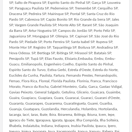
SP, Salto de Pirapora SP, Espírito Santo do Pinhal SP, Garça SP, Louveira
SP, Paraguaçu Paulista SP, Pederneiras SP, Tremembé SP, Cerquilho SP,
Dracena SP, Pedreira SP. Mairinque SP, Pontal SP, Santa Cruz do Rio
Pardo SP, Cabreúva SP, Capão Bonito SP, Rio Grande da Serra SP, Jales
SP, Vargem Grande Paulista SP, Monte Alto SP, Itararé SP, São Joaquim
da Barra SP, Artur Nogueira SP, Campos do Jordão SP, Porto Feliz SP,
Jaguariúna SP, Mongaguá SP. Olímpia. SP, Capivari SP, São José do Rio
Pardo SP, Piedade SP, Porto Ferreira SP, Santa Isabel SP. Itupeva SP,
Monte Mor SP, Registro SP, Taquaritinga SP, Boituva SP, Andradina SP,
Nova Odessa. SP, Bertioga SP, Ibitinga SP, Mirassol SP, Batatais SP,
Penápolis SP, Tupã SP, Elias Fausto, Elisiario,Embauba, Embu, Embu-
Guacu, Emilianopolis, Engenheiro Coelho, Espirito Santo do Pinhal,
Espirito Santo do Turvo, Estiva Gerbi, Estrela d'Oeste, Estrela do Norte,
Euclides da Cunha, Paulista, Fartura, Fernando Prestes, Fernandopolis,
Fernao, Flora Rica, Floreal, Florida Paulista. Florinia, Franca, Francisco
Morato, Franco da Rocha, Gabriel Monteiro, Galia, Garca, Gastao Vidigal,
Gaviao Peixoto, General Salgado, Getulina, Glicerio, Guaicara, Guaimbe,
Guaira, Guapiacu, Guapiara, Guara, Guaracai, Guaraci, Guarani d'Oeste,
Guaranta, Guararapes, Guararema, Guaratingueta, Guarei, Guariba,
Guaruja, Guatapara, Guzolandia, Herculandia, Holambra, Hortolandia,
Iacanga, Iacri, Iaras, Ibate, Ibira. Ibirarema, Ibitinga, Ibiuna, Icem, Iepe,
Igaracu do Tiete, Igarapava, Igarata, Iguape, Ilha Comprida, Ilha Solteira,
Ilhabela, Indaiatuba, Indiana, Indiapora, Inubia Paulista, Ipaucu, Ipero,
Ipeuna, Ipigua, Iporanga, Ipua, Iracemapolis, Irapua, Irapuru, Itabera, Itai,