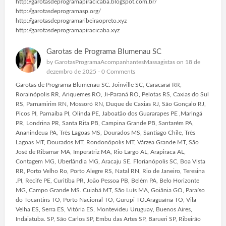
http://garotasdeprogramapiracicaba.blogspot.com.br/
http://garotasdeprogramasp.org/
http://garotasdeprogramaribeiraopreto.xyz
http://garotasdeprogramapiracicaba.xyz
Garotas de Programa Blumenau SC
by
GarotasProgramaAcompanhantesMassagistas
on 18 de
dezembro de 2025 -
0 Comments
Garotas de Programa Blumenau SC. Joinville SC, Caracaraí RR,
Rorainópolis RR, Ariquemes RO, Ji-Paraná RO, Pelotas RS, Caxias do Sul
RS, Parnamirim RN, Mossoró RN, Duque de Caxias RJ, São Gonçalo RJ,
Picos PI, Parnaíba PI, Olinda PE, Jaboatão dos Guararapes PE ,Maringá
PR, Londrina PR, Santa Rita PB, Campina Grande PB, Santarém PA,
Ananindeua PA, Três Lagoas MS, Dourados MS, Santiago Chile, Três
Lagoas MT, Dourados MT, Rondonópolis MT, Várzea Grande MT, São
José de Ribamar MA, Imperatriz MA, Rio Largo AL, Arapiraca AL,
Contagem MG, Uberlândia MG, Aracaju SE. Florianópolis SC, Boa Vista
RR, Porto Velho Ro, Porto Alegre RS, Natal RN, Rio de Janeiro, Teresina
.PI, Recife PE, Curitiba PR, João Pessoa PB, Belém PA, Belo Horizonte
MG, Campo Grande MS. Cuiabá MT, São Luís MA, Goiânia GO, Paraíso
do Tocantins TO, Porto Nacional TO, Gurupi TO.Araguaína TO, Vila
Velha ES, Serra ES, Vitória ES, Montevideu Uruguay, Buenos Aires,
Indaiatuba. SP, São Carlos SP, Embu das Artes SP, Barueri SP, Ribeirão