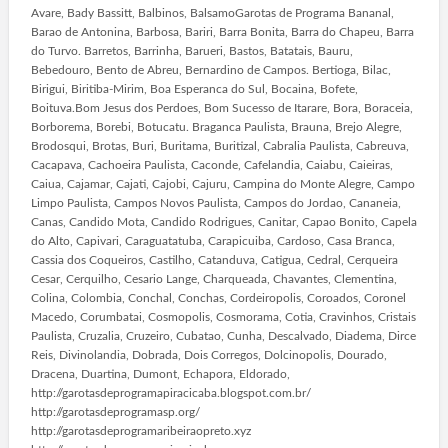
Avare, Bady Bassitt, Balbinos, BalsamoGarotas de Programa Bananal,
Barao de Antonina, Barbosa, Bariri, Barra Bonita, Barra do Chapeu, Barra
do Turvo. Barretos, Barrinha, Barueri, Bastos, Batatais, Bauru,
Bebedouro, Bento de Abreu, Bernardino de Campos. Bertioga, Bilac,
Birigui, Biritiba-Mirim, Boa Esperanca do Sul, Bocaina, Bofete,
Boituva.Bom Jesus dos Perdoes, Bom Sucesso de Itarare, Bora, Boraceia,
Borborema, Borebi, Botucatu. Braganca Paulista, Brauna, Brejo Alegre,
Brodosqui, Brotas, Buri, Buritama, Buritizal, Cabralia Paulista, Cabreuva,
Cacapava, Cachoeira Paulista, Caconde, Cafelandia, Caiabu, Caieiras,
Caiua, Cajamar, Cajati, Cajobi, Cajuru, Campina do Monte Alegre, Campo
Limpo Paulista, Campos Novos Paulista, Campos do Jordao, Cananeia,
Canas, Candido Mota, Candido Rodrigues, Canitar, Capao Bonito, Capela
do Alto, Capivari, Caraguatatuba, Carapicuiba, Cardoso, Casa Branca,
Cassia dos Coqueiros, Castilho, Catanduva, Catigua, Cedral, Cerqueira
Cesar, Cerquilho, Cesario Lange, Charqueada, Chavantes, Clementina,
Colina, Colombia, Conchal, Conchas, Cordeiropolis, Coroados, Coronel
Macedo, Corumbatai, Cosmopolis, Cosmorama, Cotia, Cravinhos, Cristais
Paulista, Cruzalia, Cruzeiro, Cubatao, Cunha, Descalvado, Diadema, Dirce
Reis, Divinolandia, Dobrada, Dois Corregos, Dolcinopolis, Dourado,
Dracena, Duartina, Dumont, Echapora, Eldorado,
http://garotasdeprogramapiracicaba.blogspot.com.br/
http://garotasdeprogramasp.org/
http://garotasdeprogramaribeiraopreto.xyz