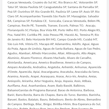
Caracas Venezuela, Cruzeiro do Sul AC, Rio Branco AC, Votorantim SP,
Tatuí SP, Várzea Paulista SP, Caraguatatuba SP, Santana de Parnaíba SP,
Poá SP, Ourinhos SP, Rio Grande RS, Paulinia SP, Leme SP, Assis SP, Rio
Claro SP, Acompanhantes Travestis São Paulo SP, Massagistas. Salvador
BA, Campinas SP, Fortaleza CE, Sorocaba, Caracas Venezuela, Belem PA,
Campinas. Recife PE, Travestis, Transex, Escorts, Palmas TO, Aracaju,
Florianópolis SC.Floripa, Boa Vista RR, Porto Velho RO, Porto Alegre RS,
Poa, Natal RN, Curitiba PR, João Pessoa PB, Maceió AL, Teresina PI, Rio
de Janeiro RJ, Belo Horizonte BH MG, Campo Grande MS, Cuiabá MT,
São Luis MA, Vitória ES, Macapá AP, Adamantina, Adolfo, Aguai, Aguas
da Prata, Aguas de Lindoia, Aguas de Santa Barbara, Aguas de Sao Pedro,
Agudos, Alambari, Alfredo Marcondes, Altair, Altinopolis, Alto Alegre,
Aluminio, Alvares Florence, Alvares Machado, Alvaro de Carvalho,
Alvinlandia, Americana, Americo Brasiliense, Americo de Campos,
Amparo Analandia, Andradina, Angatuba, Anhembi, Anhumas, Aparecida
d'Oeste, Aparecida, Apiai, Aracariguama, Aracatuba, Aracoiaba da Serra,
Aramina, Arandu, Arapei, Araraquara, Araras, Arco-Iris, Arealva, Areias,
Areiopolis, Ariranha, Artur Nogueira, Aruja, Aspasia, Assis, Atibaia,
Auriflama, Avai, Avanhandava, Avare, Bady Bassitt, Balbinos,
BalsamoGarotas de Programa Bananal, Barao de Antonina, Barbosa,
Bariri, Barra Bonita, Barra do Chapeu, Barra do Turvo. Barretos, Barrinha,
Barueri, Bastos, Batatais, Bauru, Bebedouro, Bento de Abreu, Bernardino
de Campos. Bertioga, Bilac, Birigui, Biritiba-Mirim, Boa Esperanca do Sul,
Bocaina, Bofete, Boituva.Bom Jesus dos Perdoes, Bom Sucesso de