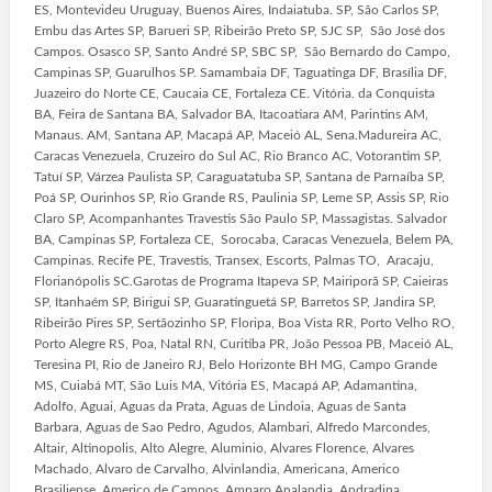
ES, Montevideu Uruguay, Buenos Aires, Indaiatuba. SP, São Carlos SP,
Embu das Artes SP, Barueri SP, Ribeirão Preto SP, SJC SP, São José dos
Campos. Osasco SP, Santo André SP, SBC SP, São Bernardo do Campo,
Campinas SP, Guarulhos SP. Samambaia DF, Taguatinga DF, Brasília DF,
Juazeiro do Norte CE, Caucaia CE, Fortaleza CE. Vitória. da Conquista
BA, Feira de Santana BA, Salvador BA, Itacoatiara AM, Parintins AM,
Manaus. AM, Santana AP, Macapá AP, Maceió AL, Sena.Madureira AC,
Caracas Venezuela, Cruzeiro do Sul AC, Rio Branco AC, Votorantim SP,
Tatuí SP, Várzea Paulista SP, Caraguatatuba SP, Santana de Parnaíba SP,
Poá SP, Ourinhos SP, Rio Grande RS, Paulinia SP, Leme SP, Assis SP, Rio
Claro SP, Acompanhantes Travestis São Paulo SP, Massagistas. Salvador
BA, Campinas SP, Fortaleza CE, Sorocaba, Caracas Venezuela, Belem PA,
Campinas. Recife PE, Travestis, Transex, Escorts, Palmas TO, Aracaju,
Florianópolis SC.Garotas de Programa Itapeva SP, Mairiporã SP, Caieiras
SP, Itanhaém SP, Birigui SP, Guaratinguetá SP, Barretos SP, Jandira SP,
Ribeirão Pires SP, Sertãozinho SP, Floripa, Boa Vista RR, Porto Velho RO,
Porto Alegre RS, Poa, Natal RN, Curitiba PR, João Pessoa PB, Maceió AL,
Teresina PI, Rio de Janeiro RJ, Belo Horizonte BH MG, Campo Grande
MS, Cuiabá MT, São Luis MA, Vitória ES, Macapá AP, Adamantina,
Adolfo, Aguai, Aguas da Prata, Aguas de Lindoia, Aguas de Santa
Barbara, Aguas de Sao Pedro, Agudos, Alambari, Alfredo Marcondes,
Altair, Altinopolis, Alto Alegre, Aluminio, Alvares Florence, Alvares
Machado, Alvaro de Carvalho, Alvinlandia, Americana, Americo
Brasiliense, Americo de Campos, Amparo Analandia, Andradina,