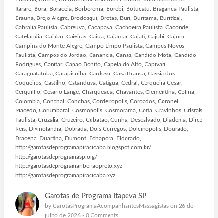
Itarare, Bora, Boraceia, Borborema, Borebi, Botucatu. Braganca Paulista,
Brauna, Brejo Alegre, Brodosqui, Brotas, Buri, Buritama, Buritizal,
Cabralia Paulista, Cabreuva, Cacapava, Cachoeira Paulista, Caconde,
Cafelandia, Caiabu, Caieiras, Caiua, Cajamar, Cajati, Cajobi, Cajuru,
Campina do Monte Alegre, Campo Limpo Paulista, Campos Novos
Paulista, Campos do Jordao, Cananeia, Canas, Candido Mota, Candido
Rodrigues, Canitar, Capao Bonito, Capela do Alto, Capivari,
Caraguatatuba, Carapicuiba, Cardoso, Casa Branca, Cassia dos
Coqueiros, Castilho, Catanduva, Catigua, Cedral, Cerqueira Cesar,
Cerquilho, Cesario Lange, Charqueada, Chavantes, Clementina, Colina,
Colombia, Conchal, Conchas, Cordeiropolis, Coroados, Coronel
Macedo, Corumbatai, Cosmopolis, Cosmorama, Cotia, Cravinhos, Cristais
Paulista, Cruzalia, Cruzeiro, Cubatao, Cunha, Descalvado, Diadema, Dirce
Reis, Divinolandia, Dobrada, Dois Corregos, Dolcinopolis, Dourado,
Dracena, Duartina, Dumont, Echapora, Eldorado,
http://garotasdeprogramapiracicaba.blogspot.com.br/
http://garotasdeprogramasp.org/
http://garotasdeprogramaribeiraopreto.xyz
http://garotasdeprogramapiracicaba.xyz
Garotas de Programa Itapeva SP
by
GarotasProgramaAcompanhantesMassagistas
on 26 de
julho de 2026 -
0 Comments