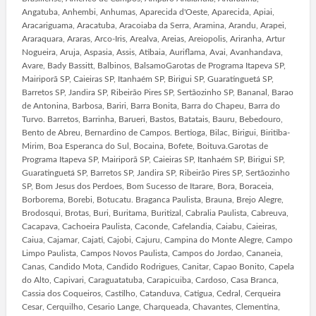
Angatuba, Anhembi, Anhumas, Aparecida d'Oeste, Aparecida, Apiai,
Aracariguama, Aracatuba, Aracoiaba da Serra, Aramina, Arandu, Arapei,
Araraquara, Araras, Arco-Iris, Arealva, Areias, Areiopolis, Ariranha, Artur
Nogueira, Aruja, Aspasia, Assis, Atibaia, Auriflama, Avai, Avanhandava,
Avare, Bady Bassitt, Balbinos, BalsamoGarotas de Programa Itapeva SP,
Mairiporã SP, Caieiras SP, Itanhaém SP, Birigui SP, Guaratinguetá SP,
Barretos SP, Jandira SP, Ribeirão Pires SP, Sertãozinho SP, Bananal, Barao
de Antonina, Barbosa, Bariri, Barra Bonita, Barra do Chapeu, Barra do
Turvo. Barretos, Barrinha, Barueri, Bastos, Batatais, Bauru, Bebedouro,
Bento de Abreu, Bernardino de Campos. Bertioga, Bilac, Birigui, Biritiba-
Mirim, Boa Esperanca do Sul, Bocaina, Bofete, Boituva.Garotas de
Programa Itapeva SP, Mairiporã SP, Caieiras SP, Itanhaém SP, Birigui SP,
Guaratinguetá SP, Barretos SP, Jandira SP, Ribeirão Pires SP, Sertãozinho
SP, Bom Jesus dos Perdoes, Bom Sucesso de Itarare, Bora, Boraceia,
Borborema, Borebi, Botucatu. Braganca Paulista, Brauna, Brejo Alegre,
Brodosqui, Brotas, Buri, Buritama, Buritizal, Cabralia Paulista, Cabreuva,
Cacapava, Cachoeira Paulista, Caconde, Cafelandia, Caiabu, Caieiras,
Caiua, Cajamar, Cajati, Cajobi, Cajuru, Campina do Monte Alegre, Campo
Limpo Paulista, Campos Novos Paulista, Campos do Jordao, Cananeia,
Canas, Candido Mota, Candido Rodrigues, Canitar, Capao Bonito, Capela
do Alto, Capivari, Caraguatatuba, Carapicuiba, Cardoso, Casa Branca,
Cassia dos Coqueiros, Castilho, Catanduva, Catigua, Cedral, Cerqueira
Cesar, Cerquilho, Cesario Lange, Charqueada, Chavantes, Clementina,