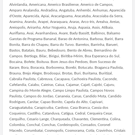
Alvinlandia, Americana, Americo Brasiliense, Americo de Campos,
Amparo Analandia, Andradina, Angatuba, Anhembi, Anhumas, Aparecida
d'Oeste, Aparecida, Apiai, Aracariguama, Aracatuba, Aracoiaba da Serra,
Aramina, Arandu, Arapei, Araraquara, Araras, Arco-Iris, Arealva, Areias,
Areiopolis, Ariranha, Artur Nogueira, Aruja, Aspasia, Assis, Atibaia,
Auriflama, Avai, Avanhandava, Avare, Bady Bassitt, Balbinos, Balsamo
Garotas de Programa Bananal, Barao de Antonina, Barbosa, Bariri, Barra
Bonita, Barra do Chapeu, Barra do Turvo. Barretos, Barrinha, Barueri,
Bastos, Batatais, Bauru, Bebedouro, Bento de Abreu, Bernardino de
Campos. Bertioga, Bilac, Birigui, Biritiba-Mirim, Boa Esperanca do Sul,
Bocaina, Bofete, Boituva. Bom Jesus dos Perdoes, Bom Sucesso de
Itarare, Bora, Boraceia, Borborema, Borebi, Botucatu. Braganca Paulista,
Brauna, Brejo Alegre, Brodosqui, Brotas, Buri, Buritama, Buritizal,
Cabralia Paulista, Cabreuva, Cacapava, Cachoeira Paulista, Caconde,
Cafelandia, Caiabu, Caieiras, Caiua, Cajamar, Cajati, Cajobi, Cajuru,
Campina do Monte Alegre, Campo Limpo Paulista, Campos Novos
Paulista, Campos do Jordao, Cananeia, Canas, Candido Mota, Candido
Rodrigues, Canitar, Capao Bonito, Capela do Alto, Capivari,
Caraguatatuba, Carapicuiba, Cardoso, Casa Branca, Cassia dos
Coqueiros, Castilho, Catanduva, Catigua, Cedral, Cerqueira Cesar,
Cerquilho, Cesario Lange, Charqueada, Chavantes, Clementina, Colina,
Colombia, Conchal, Conchas, Cordeiropolis, Coroados, Coronel
Macedo, Corumbatai, Cosmopolis, Cosmorama, Cotia, Cravinhos, Cristais