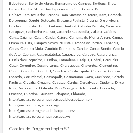
Bebedouro, Bento de Abreu, Bernardino de Campos. Bertioga, Bilac,
Birigui, Biritiba-Mirim, Boa Esperanca do Sul, Bocaina, Bofete,
Boituva.Bom Jesus dos Perdoes, Bom Sucesso de Itarare, Bora, Boraceia,
Borborema, Borebi, Botucatu. Braganca Paulista, Brauna, Brejo Alegre,
Brodosqui, Brotas, Buri, Buritama, Buritizal, Cabralia Paulista, Cabreuva,
Cacapava, Cachoeira Paulista, Caconde, Cafelandia, Caiabu, Caieiras,
Caiua, Cajamar, Cajati, Cajobi, Cajuru, Campina do Monte Alegre, Campo
Limpo Paulista, Campos Novos Paulista, Campos do Jordao, Cananeia,
Canas, Candido Mota, Candido Rodrigues, Canitar, Capao Bonito, Capela
do Alto, Capivari, Caraguatatuba, Carapicuiba, Cardoso, Casa Branca,
Cassia dos Coqueiros, Castilho, Catanduva, Catigua, Cedral, Cerqueira
Cesar, Cerquilho, Cesario Lange, Charqueada, Chavantes, Clementina,
Colina, Colombia, Conchal, Conchas, Cordeiropolis, Coroados, Coronel
Macedo, Corumbatai, Cosmopolis, Cosmorama, Cotia, Cravinhos, Cristais
Paulista, Cruzalia, Cruzeiro, Cubatao, Cunha, Descalvado, Diadema, Dirce
Reis, Divinolandia, Dobrada, Dois Corregos, Dolcinopolis, Dourado,
Dracena, Duartina, Dumont, Echapora, Eldorado,
http://garotasdeprogramapiracicaba.blogspot.com.br/
http://garotasdeprogramasp.org/
http://garotasdeprogramaribeiraopreto.xyz
http://garotasdeprogramapiracicaba.xyz
Garotas de Programa Itapira SP