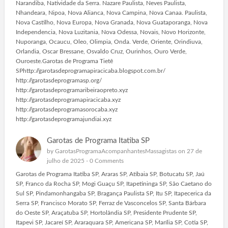
Narandiba, Natividade da Serra. Nazare Paulista, Neves Paulista,
Nhandeara, Nipoa, Nova Alianca, Nova Campina, Nova Canaa. Paulista,
Nova Castilho, Nova Europa, Nova Granada, Nova Guataporanga, Nova
Independencia, Nova Luzitania, Nova Odessa, Novais, Novo Horizonte,
Nuporanga, Ocaucu, Oleo, Olimpia, Onda. Verde, Oriente, Orindiuva,
Orlandia, Oscar Bressane, Osvaldo Cruz, Ourinhos, Ouro Verde,
Ouroeste.Garotas de Programa Tietê
SPhttp://garotasdeprogramapiracicaba.blogspot.com.br/
http://garotasdeprogramasp.org/
http://garotasdeprogramaribeiraopreto.xyz
http://garotasdeprogramapiracicaba.xyz
http://garotasdeprogramasorocaba.xyz
http://garotasdeprogramajundiai.xyz
Garotas de Programa Itatiba SP
by
GarotasProgramaAcompanhantesMassagistas
on 27 de
julho de 2025 -
0 Comments
Garotas de Programa Itatiba SP, Araras SP, Atibaia SP, Botucatu SP, Jaú
SP, Franco da Rocha SP, Mogi Guaçu SP, Itapetininga SP, São Caetano do
Sul SP, Pindamonhangaba SP, Bragança Paulista SP, Itu SP, Itapecerica da
Serra SP, Francisco Morato SP, Ferraz de Vasconcelos SP, Santa Bárbara
do Oeste SP, Araçatuba SP, Hortolândia SP, Presidente Prudente SP,
Itapevi SP, Jacareí SP, Araraquara SP, Americana SP, Marília SP, Cotia SP,