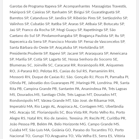
Garotas de Programa Itapeva SP. Acompanhantes Massagistas Travestis,
Mairiporã SP, Caieiras SP, Itanhaém SP, Birigui SP, Guaratinguetá SP,
Barretos SP, Catanduva SP, Jandira SP, Ribeirão Pires SP, Sertãozinho SP,
Valinhos SP, Cubatão SP, Itatiba SP, Araras SP, Atibaia SP, Botucatu SP,
Jaú SP, Franco da Rocha SP, Mogi Guaçu SP, Itapetininga SP, São
Caetano do Sul SP. Pindamonhangaba SP, Bragança Paulista SP, Itu SP,
Itapecerica da Serra SP, Francisco Morato SP. Ferraz de Vasconcelos SP,
Santa Bárbara do Oeste SP, Araçatuba SP, Hortolândia SP,
Presidente.Prudente SP, Itapevi SP, Jacareí SP, Araraquara SP, Americana
SP, Marília SP, Cotia SP, Lagarto SE, Nossa Senhora do Socorro SE,
Blumenau SC, Joinville SC, Caracaraí RR, Rorainópolis RR, Ariquemes
RO, Ji-Paraná RO, Pelotas RS, Caxias do Sul RS, Parnamirim RN,
Mossoró RN, Duque de Caxias RJ, São. Gonçalo RJ, Picos PI, Parnaíba PI,
Olinda PE, Jaboatão dos Guararapes PE ,Maringá PR, Londrina. PR, Santa
Rita PB, Campina Grande PB, Santarém PA, Ananindeua PA, Três Lagoas
MS, Dourados.MS, Santiago Chile, Três Lagoas MT, Dourados MT,
Rondonópolis MT, Várzea Grande MT, São José. de Ribamar MA,
Imperatriz MA, Rio Largo AL, Arapiraca AL, Contagem MG, Uberlândia
MG. Aracaju SE. Florianópolis SC, Boa Vista RR, Porto Velho Ro, Porto
Alegre RS, Natal RN, Rio de Janeiro, Teresina .PI, Recife PE, Curitiba PR,
João Pessoa PB, Belém PA, Belo Horizonte MG. Campo Grande MS.
Cuiabá MT, São Luís MA, Goiânia GO, Paraíso do Tocantins TO, Porto
Nacional TO, Gurupi TO.Araguaína TO, Vila Velha ES, Serra ES, Vitória