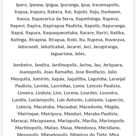
Ipero, Ipeuna, Ipigua, Iporanga, Ipua, Iracemapolis,
Irapua, Irapuru, Itabera, Itai, Itajobi, Itaju, Itanhaem,
Itaoca, Itapecerica da Serra, Itapetininga, Itapeva,
Itapevi, Itapira, Itapirapua Paulista, Itapolis, Itaporanga,
Itapui, Itapura, Itaquaquecetuba, Itarare, Itariri, Itatiba,
Itatinga, Itirapina, Itirapua, Itobi, Itu, Itupeva, Ituverava,
Jaborandi,
Jaboticabal, Jacarei, Jaci, Jacupiranga,
Jaguariuna, Jales,
Jambeiro, Jandira, Jardinopolis, Jarinu, Jau, Jeriquara,
Joanopolis, Joao Ramalho, Jose Bonifacio. Julio
Mesquita, Jumirim, Juquia, Juquitiba, Lagoinha, Laranjal
Paulista, Lavinia, Lavrinhas, Leme. Lencois Paulista,
Limeira, Lindoia, Lins, Lorena, Lourdes, Louveira,
Lucelia, Lucianopolis, Luis Antonio, Luiziania, Lupercio,
Lutecia, Macatuba, Macaubal, Macedonia, Magda,
Mairinque. Mairipora, Manduri, Maraba Paulista,
Maracai, Marapoama, Mariapolis, Marilia, Marinopolis.
Martinopolis, Matao, Maua, Mendonca, Meridiano,
Mesopolis, Miguelopolis, Mineiros do Tiete. Mira