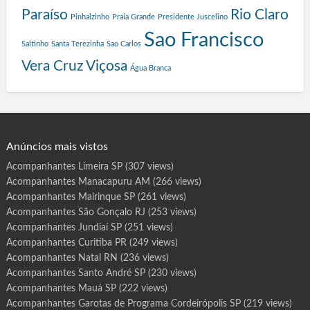
S
Paraíso
Rio Claro
Pinhalzinho
Praia Grande
Presidente Juscelino
a
l
Sao Francisco
Saltinho
Santa Terezinha
Sao Carlos
v
a
Vera Cruz
Viçosa
Água Branca
d
o
r
Anúncios mais vistos
Acompanhantes Limeira SP
(307 views)
Acompanhantes Manacapuru AM
(266 views)
Acompanhantes Mairinque SP
(261 views)
Acompanhantes São Gonçalo RJ
(253 views)
Acompanhantes Jundiaí SP
(251 views)
Acompanhantes Curitiba PR
(249 views)
Acompanhantes Natal RN
(236 views)
Acompanhantes Santo André SP
(230 views)
Acompanhantes Mauá SP
(222 views)
Acompanhantes Garotas de Programa Cordeirópolis SP
(219 views)