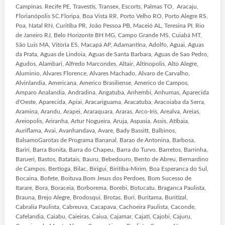
Campinas. Recife PE, Travestis, Transex, Escorts, Palmas TO, Aracaju,
Florianópolis SC.Floripa, Boa Vista RR, Porto Velho RO, Porto Alegre RS,
Poa, Natal RN, Curitiba PR, João Pessoa PB, Maceió AL, Teresina PI, Rio
de Janeiro RJ, Belo Horizonte BH MG, Campo Grande MS, Cuiabá MT,
São Luis MA, Vitória ES, Macapá AP, Adamantina, Adolfo, Aguai, Aguas
da Prata, Aguas de Lindoia, Aguas de Santa Barbara, Aguas de Sao Pedro,
Agudos, Alambari, Alfredo Marcondes, Altair, Altinopolis, Alto Alegre,
Aluminio, Alvares Florence, Alvares Machado, Alvaro de Carvalho,
Alvinlandia, Americana, Americo Brasiliense, Americo de Campos,
Amparo Analandia, Andradina, Angatuba, Anhembi, Anhumas, Aparecida
d'Oeste, Aparecida, Apiai, Aracariguama, Aracatuba, Aracoiaba da Serra,
Aramina, Arandu, Arapei, Araraquara, Araras, Arco-Iris, Arealva, Areias,
Areiopolis, Ariranha, Artur Nogueira, Aruja, Aspasia, Assis, Atibaia,
Auriflama, Avai, Avanhandava, Avare, Bady Bassitt, Balbinos,
BalsamoGarotas de Programa Bananal, Barao de Antonina, Barbosa,
Bariri, Barra Bonita, Barra do Chapeu, Barra do Turvo. Barretos, Barrinha,
Barueri, Bastos, Batatais, Bauru, Bebedouro, Bento de Abreu, Bernardino
de Campos. Bertioga, Bilac, Birigui, Biritiba-Mirim, Boa Esperanca do Sul,
Bocaina, Bofete, Boituva.Bom Jesus dos Perdoes, Bom Sucesso de
Itarare, Bora, Boraceia, Borborema, Borebi, Botucatu. Braganca Paulista,
Brauna, Brejo Alegre, Brodosqui, Brotas, Buri, Buritama, Buritizal,
Cabralia Paulista, Cabreuva, Cacapava, Cachoeira Paulista, Caconde,
Cafelandia, Caiabu, Caieiras, Caiua, Cajamar, Cajati, Cajobi, Cajuru,