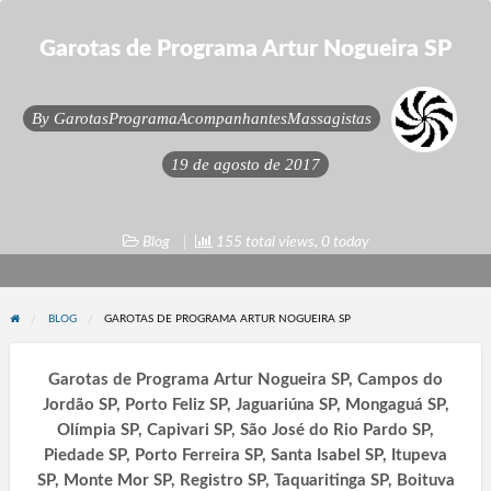
Garotas de Programa Artur Nogueira SP
By
GarotasProgramaAcompanhantesMassagistas
19 de agosto de 2017
Blog
155 total views, 0 today
BLOG
GAROTAS DE PROGRAMA ARTUR NOGUEIRA SP
Garotas de Programa Artur Nogueira SP, Campos do
Jordão SP, Porto Feliz SP, Jaguariúna SP, Mongaguá SP,
Olímpia SP, Capivari SP, São José do Rio Pardo SP,
Piedade SP, Porto Ferreira SP, Santa Isabel SP, Itupeva
SP, Monte Mor SP, Registro SP, Taquaritinga SP, Boituva