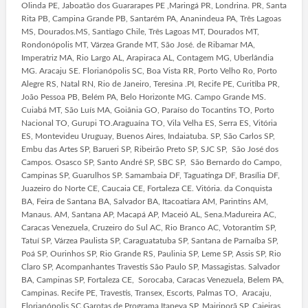
Olinda PE, Jaboatão dos Guararapes PE ,Maringá PR, Londrina. PR, Santa
Rita PB, Campina Grande PB, Santarém PA, Ananindeua PA, Três Lagoas
MS, Dourados.MS, Santiago Chile, Três Lagoas MT, Dourados MT,
Rondonópolis MT, Várzea Grande MT, São José. de Ribamar MA,
Imperatriz MA, Rio Largo AL, Arapiraca AL, Contagem MG, Uberlândia
MG. Aracaju SE. Florianópolis SC, Boa Vista RR, Porto Velho Ro, Porto
Alegre RS, Natal RN, Rio de Janeiro, Teresina .PI, Recife PE, Curitiba PR,
João Pessoa PB, Belém PA, Belo Horizonte MG. Campo Grande MS.
Cuiabá MT, São Luís MA, Goiânia GO, Paraíso do Tocantins TO, Porto
Nacional TO, Gurupi TO.Araguaína TO, Vila Velha ES, Serra ES, Vitória
ES, Montevideu Uruguay, Buenos Aires, Indaiatuba. SP, São Carlos SP,
Embu das Artes SP, Barueri SP, Ribeirão Preto SP, SJC SP, São José dos
Campos. Osasco SP, Santo André SP, SBC SP, São Bernardo do Campo,
Campinas SP, Guarulhos SP. Samambaia DF, Taguatinga DF, Brasília DF,
Juazeiro do Norte CE, Caucaia CE, Fortaleza CE. Vitória. da Conquista
BA, Feira de Santana BA, Salvador BA, Itacoatiara AM, Parintins AM,
Manaus. AM, Santana AP, Macapá AP, Maceió AL, Sena.Madureira AC,
Caracas Venezuela, Cruzeiro do Sul AC, Rio Branco AC, Votorantim SP,
Tatuí SP, Várzea Paulista SP, Caraguatatuba SP, Santana de Parnaíba SP,
Poá SP, Ourinhos SP, Rio Grande RS, Paulinia SP, Leme SP, Assis SP, Rio
Claro SP, Acompanhantes Travestis São Paulo SP, Massagistas. Salvador
BA, Campinas SP, Fortaleza CE, Sorocaba, Caracas Venezuela, Belem PA,
Campinas. Recife PE, Travestis, Transex, Escorts, Palmas TO, Aracaju,
Florianópolis SC.Garotas de Programa Itapeva SP, Mairiporã SP, Caieiras