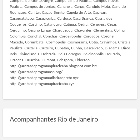
Campina do Monte Alegre, Campo Limpo Paulista, Campos Novos
Paulista, Campos do Jordao, Cananeia, Canas, Candido Mota, Candido
Rodrigues, Canitar, Capao Bonito, Capela do Alto, Capivari,
Caraguatatuba, Carapicuiba, Cardoso, Casa Branca, Cassia dos
Coqueiros, Castilho, Catanduva, Catigua, Cedral, Cerqueira Cesar,
Cerquilho, Cesario Lange, Charqueada, Chavantes, Clementina, Colina,
Colombia, Conchal, Conchas, Cordeiropolis, Coroados, Coronel
Macedo, Corumbatai, Cosmopolis, Cosmorama, Cotia, Cravinhos, Cristais
Paulista, Cruzalia, Cruzeiro, Cubatao, Cunha, Descalvado, Diadema, Dirce
Reis, Divinolandia, Dobrada, Dois Corregos, Dolcinopolis, Dourado,
Dracena, Duartina, Dumont, Echapora, Eldorado,
http://garotasdeprogramapiracicaba.blogspot.com.br/
http://garotasdeprogramasp.org/
http://garotasdeprogramaribeiraopreto.xyz
http://garotasdeprogramapiracicaba.xyz
Acompanhantes Rio de Janeiro