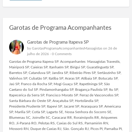
Garotas de Programa Acompanhantes
Garotas de Programa Itapeva SP
by
GarotasProgramaAcompanhantesMassagistas
on 26 de
julho de 2026 -
0 Comments
Garotas de Programa Itapeva SP. Acompanhantes Massagistas Travestis,
Mairiporã SP, Caieiras SP, Itanhaém SP, Birigui SP, Guaratinguetá SP,
Barretos SP, Catanduva SP, Jandira SP, Ribeirão Pires SP, Sertãozinho SP,
Valinhos SP, Cubatão SP, Itatiba SP, Araras SP, Atibaia SP, Botucatu SP,
Jaú SP, Franco da Rocha SP, Mogi Guaçu SP, Itapetininga SP, São
Caetano do Sul SP. Pindamonhangaba SP, Bragança Paulista SP, Itu SP,
Itapecerica da Serra SP, Francisco Morato SP. Ferraz de Vasconcelos SP,
Santa Bárbara do Oeste SP, Araçatuba SP, Hortolândia SP,
Presidente.Prudente SP, Itapevi SP, Jacareí SP, Araraquara SP, Americana
SP, Marília SP, Cotia SP, Lagarto SE, Nossa Senhora do Socorro SE,
Blumenau SC, Joinville SC, Caracaraí RR, Rorainópolis RR, Ariquemes
RO, Ji-Paraná RO, Pelotas RS, Caxias do Sul RS, Parnamirim RN,
Mossoró RN, Duque de Caxias RJ, São. Gonçalo RJ, Picos PI, Parnaíba PI,