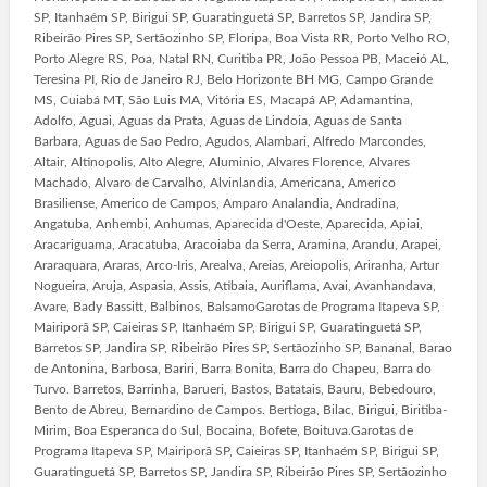
SP, Itanhaém SP, Birigui SP, Guaratinguetá SP, Barretos SP, Jandira SP,
Ribeirão Pires SP, Sertãozinho SP, Floripa, Boa Vista RR, Porto Velho RO,
Porto Alegre RS, Poa, Natal RN, Curitiba PR, João Pessoa PB, Maceió AL,
Teresina PI, Rio de Janeiro RJ, Belo Horizonte BH MG, Campo Grande
MS, Cuiabá MT, São Luis MA, Vitória ES, Macapá AP, Adamantina,
Adolfo, Aguai, Aguas da Prata, Aguas de Lindoia, Aguas de Santa
Barbara, Aguas de Sao Pedro, Agudos, Alambari, Alfredo Marcondes,
Altair, Altinopolis, Alto Alegre, Aluminio, Alvares Florence, Alvares
Machado, Alvaro de Carvalho, Alvinlandia, Americana, Americo
Brasiliense, Americo de Campos, Amparo Analandia, Andradina,
Angatuba, Anhembi, Anhumas, Aparecida d'Oeste, Aparecida, Apiai,
Aracariguama, Aracatuba, Aracoiaba da Serra, Aramina, Arandu, Arapei,
Araraquara, Araras, Arco-Iris, Arealva, Areias, Areiopolis, Ariranha, Artur
Nogueira, Aruja, Aspasia, Assis, Atibaia, Auriflama, Avai, Avanhandava,
Avare, Bady Bassitt, Balbinos, BalsamoGarotas de Programa Itapeva SP,
Mairiporã SP, Caieiras SP, Itanhaém SP, Birigui SP, Guaratinguetá SP,
Barretos SP, Jandira SP, Ribeirão Pires SP, Sertãozinho SP, Bananal, Barao
de Antonina, Barbosa, Bariri, Barra Bonita, Barra do Chapeu, Barra do
Turvo. Barretos, Barrinha, Barueri, Bastos, Batatais, Bauru, Bebedouro,
Bento de Abreu, Bernardino de Campos. Bertioga, Bilac, Birigui, Biritiba-
Mirim, Boa Esperanca do Sul, Bocaina, Bofete, Boituva.Garotas de
Programa Itapeva SP, Mairiporã SP, Caieiras SP, Itanhaém SP, Birigui SP,
Guaratinguetá SP, Barretos SP, Jandira SP, Ribeirão Pires SP, Sertãozinho