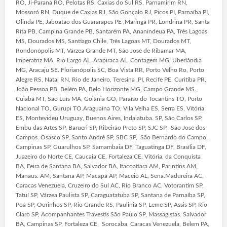
RO, Ji-Paraná RO, Pelotas RS, Caxias do Sul RS, Parnamirim RN,
Mossoró RN, Duque de Caxias RJ, São Gonçalo RJ, Picos PI, Parnaíba PI,
Olinda PE, Jaboatão dos Guararapes PE ,Maringá PR, Londrina PR, Santa
Rita PB, Campina Grande PB, Santarém PA, Ananindeua PA, Três Lagoas
MS, Dourados MS, Santiago Chile, Três Lagoas MT, Dourados MT,
Rondonópolis MT, Várzea Grande MT, São José de Ribamar MA,
Imperatriz MA, Rio Largo AL, Arapiraca AL, Contagem MG, Uberlândia
MG, Aracaju SE. Florianópolis SC, Boa Vista RR, Porto Velho Ro, Porto
Alegre RS, Natal RN, Rio de Janeiro, Teresina .PI, Recife PE, Curitiba PR,
João Pessoa PB, Belém PA, Belo Horizonte MG, Campo Grande MS.
Cuiabá MT, São Luís MA, Goiânia GO, Paraíso do Tocantins TO, Porto
Nacional TO, Gurupi TO.Araguaína TO, Vila Velha ES, Serra ES, Vitória
ES, Montevideu Uruguay, Buenos Aires, Indaiatuba. SP, São Carlos SP,
Embu das Artes SP, Barueri SP, Ribeirão Preto SP, SJC SP, São José dos
Campos. Osasco SP, Santo André SP, SBC SP, São Bernardo do Campo,
Campinas SP, Guarulhos SP. Samambaia DF, Taguatinga DF, Brasília DF,
Juazeiro do Norte CE, Caucaia CE, Fortaleza CE. Vitória. da Conquista
BA, Feira de Santana BA, Salvador BA, Itacoatiara AM, Parintins AM,
Manaus. AM, Santana AP, Macapá AP, Maceió AL, Sena.Madureira AC,
Caracas Venezuela, Cruzeiro do Sul AC, Rio Branco AC, Votorantim SP,
Tatuí SP, Várzea Paulista SP, Caraguatatuba SP, Santana de Parnaíba SP,
Poá SP, Ourinhos SP, Rio Grande RS, Paulinia SP, Leme SP, Assis SP, Rio
Claro SP, Acompanhantes Travestis São Paulo SP, Massagistas. Salvador
BA, Campinas SP, Fortaleza CE, Sorocaba, Caracas Venezuela, Belem PA,