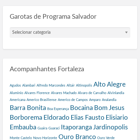
Garotas de Programa Salvador
G
a
r
o
t
a
Acompanhantes Fortaleza
s
d
e
Alto Alegre
Agudos
Alambari
Alfredo Marcondes
Altair
Altinopolis
P
Aluminio
Alvares Florence
Alvares Machado
Alvaro de Carvalho
Alvinlandia
r
Americana
Americo Brasiliense
Americo de Campos
Amparo
Analandia
o
Barra Bonita
Bocaina
Bom Jesus
g
Boa Esperança
r
Borborema
Eldorado
Elias Fausto
Elisiario
a
Embauba
Itaporanga
Jardinopolis
Guaira
Guaraci
m
a
Ouro Branco
Monte Castelo
Novo Horizonte
Ouro Verde