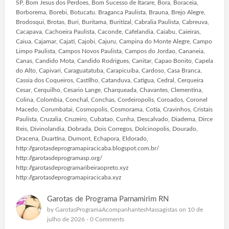
SP, Bom Jesus dos Perdoes, Bom Sucesso de Itarare, Bora, Boraceia,
Borborema, Borebi, Botucatu. Braganca Paulista, Brauna, Brejo Alegre,
Brodosqui, Brotas, Buri, Buritama, Buritizal, Cabralia Paulista, Cabreuva,
Cacapava, Cachoeira Paulista, Caconde, Cafelandia, Caiabu, Caieiras,
Caiua, Cajamar, Cajati, Cajobi, Cajuru, Campina do Monte Alegre, Campo
Limpo Paulista, Campos Novos Paulista, Campos do Jordao, Cananeia,
Canas, Candido Mota, Candido Rodrigues, Canitar, Capao Bonito, Capela
do Alto, Capivari, Caraguatatuba, Carapicuiba, Cardoso, Casa Branca,
Cassia dos Coqueiros, Castilho, Catanduva, Catigua, Cedral, Cerqueira
Cesar, Cerquilho, Cesario Lange, Charqueada, Chavantes, Clementina,
Colina, Colombia, Conchal, Conchas, Cordeiropolis, Coroados, Coronel
Macedo, Corumbatai, Cosmopolis, Cosmorama, Cotia, Cravinhos, Cristais
Paulista, Cruzalia, Cruzeiro, Cubatao, Cunha, Descalvado, Diadema, Dirce
Reis, Divinolandia, Dobrada, Dois Corregos, Dolcinopolis, Dourado,
Dracena, Duartina, Dumont, Echapora, Eldorado,
http://garotasdeprogramapiracicaba.blogspot.com.br/
http://garotasdeprogramasp.org/
http://garotasdeprogramaribeiraopreto.xyz
http://garotasdeprogramapiracicaba.xyz
Garotas de Programa Parnamirim RN
by
GarotasProgramaAcompanhantesMassagistas
on 10 de
julho de 2026 -
0 Comments