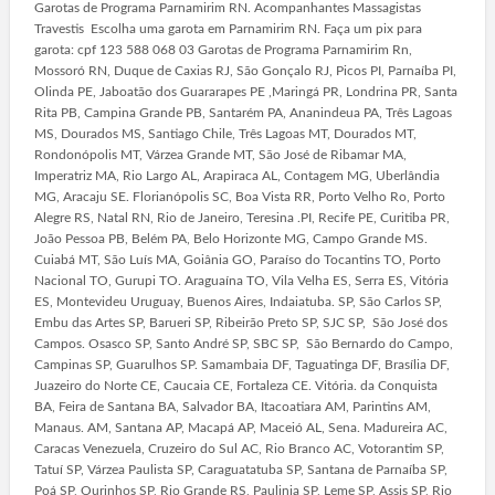
Garotas de Programa Parnamirim RN. Acompanhantes Massagistas
Travestis Escolha uma garota em Parnamirim RN. Faça um pix para
garota: cpf 123 588 068 03 Garotas de Programa Parnamirim Rn,
Mossoró RN, Duque de Caxias RJ, São Gonçalo RJ, Picos PI, Parnaíba PI,
Olinda PE, Jaboatão dos Guararapes PE ,Maringá PR, Londrina PR, Santa
Rita PB, Campina Grande PB, Santarém PA, Ananindeua PA, Três Lagoas
MS, Dourados MS, Santiago Chile, Três Lagoas MT, Dourados MT,
Rondonópolis MT, Várzea Grande MT, São José de Ribamar MA,
Imperatriz MA, Rio Largo AL, Arapiraca AL, Contagem MG, Uberlândia
MG, Aracaju SE. Florianópolis SC, Boa Vista RR, Porto Velho Ro, Porto
Alegre RS, Natal RN, Rio de Janeiro, Teresina .PI, Recife PE, Curitiba PR,
João Pessoa PB, Belém PA, Belo Horizonte MG, Campo Grande MS.
Cuiabá MT, São Luís MA, Goiânia GO, Paraíso do Tocantins TO, Porto
Nacional TO, Gurupi TO. Araguaína TO, Vila Velha ES, Serra ES, Vitória
ES, Montevideu Uruguay, Buenos Aires, Indaiatuba. SP, São Carlos SP,
Embu das Artes SP, Barueri SP, Ribeirão Preto SP, SJC SP, São José dos
Campos. Osasco SP, Santo André SP, SBC SP, São Bernardo do Campo,
Campinas SP, Guarulhos SP. Samambaia DF, Taguatinga DF, Brasília DF,
Juazeiro do Norte CE, Caucaia CE, Fortaleza CE. Vitória. da Conquista
BA, Feira de Santana BA, Salvador BA, Itacoatiara AM, Parintins AM,
Manaus. AM, Santana AP, Macapá AP, Maceió AL, Sena. Madureira AC,
Caracas Venezuela, Cruzeiro do Sul AC, Rio Branco AC, Votorantim SP,
Tatuí SP, Várzea Paulista SP, Caraguatatuba SP, Santana de Parnaíba SP,
Poá SP, Ourinhos SP, Rio Grande RS, Paulinia SP, Leme SP, Assis SP, Rio