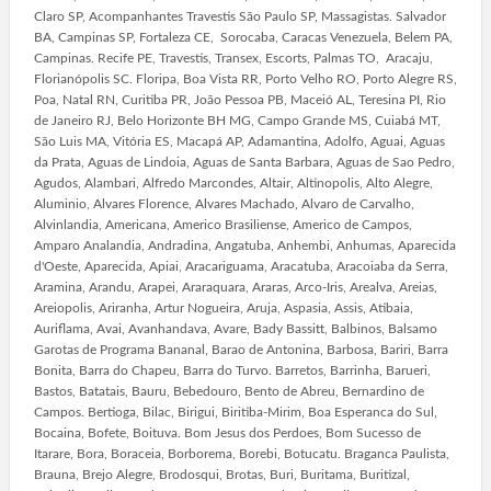
Claro SP, Acompanhantes Travestis São Paulo SP, Massagistas. Salvador
BA, Campinas SP, Fortaleza CE, Sorocaba, Caracas Venezuela, Belem PA,
Campinas. Recife PE, Travestis, Transex, Escorts, Palmas TO, Aracaju,
Florianópolis SC. Floripa, Boa Vista RR, Porto Velho RO, Porto Alegre RS,
Poa, Natal RN, Curitiba PR, João Pessoa PB, Maceió AL, Teresina PI, Rio
de Janeiro RJ, Belo Horizonte BH MG, Campo Grande MS, Cuiabá MT,
São Luis MA, Vitória ES, Macapá AP, Adamantina, Adolfo, Aguai, Aguas
da Prata, Aguas de Lindoia, Aguas de Santa Barbara, Aguas de Sao Pedro,
Agudos, Alambari, Alfredo Marcondes, Altair, Altinopolis, Alto Alegre,
Aluminio, Alvares Florence, Alvares Machado, Alvaro de Carvalho,
Alvinlandia, Americana, Americo Brasiliense, Americo de Campos,
Amparo Analandia, Andradina, Angatuba, Anhembi, Anhumas, Aparecida
d'Oeste, Aparecida, Apiai, Aracariguama, Aracatuba, Aracoiaba da Serra,
Aramina, Arandu, Arapei, Araraquara, Araras, Arco-Iris, Arealva, Areias,
Areiopolis, Ariranha, Artur Nogueira, Aruja, Aspasia, Assis, Atibaia,
Auriflama, Avai, Avanhandava, Avare, Bady Bassitt, Balbinos, Balsamo
Garotas de Programa Bananal, Barao de Antonina, Barbosa, Bariri, Barra
Bonita, Barra do Chapeu, Barra do Turvo. Barretos, Barrinha, Barueri,
Bastos, Batatais, Bauru, Bebedouro, Bento de Abreu, Bernardino de
Campos. Bertioga, Bilac, Birigui, Biritiba-Mirim, Boa Esperanca do Sul,
Bocaina, Bofete, Boituva. Bom Jesus dos Perdoes, Bom Sucesso de
Itarare, Bora, Boraceia, Borborema, Borebi, Botucatu. Braganca Paulista,
Brauna, Brejo Alegre, Brodosqui, Brotas, Buri, Buritama, Buritizal,