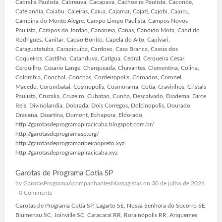
Cabralia Paulista, Cabreuva, Cacapava, Cachoeira Paulista, Caconde,
Cafelandia, Caiabu, Caieiras, Caiua, Cajamar, Cajati, Cajobi, Cajuru,
Campina do Monte Alegre, Campo Limpo Paulista, Campos Novos
Paulista, Campos do Jordao, Cananeia, Canas, Candido Mota, Candido
Rodrigues, Canitar, Capao Bonito, Capela do Alto, Capivari,
Caraguatatuba, Carapicuiba, Cardoso, Casa Branca, Cassia dos
Coqueiros, Castilho, Catanduva, Catigua, Cedral, Cerqueira Cesar,
Cerquilho, Cesario Lange, Charqueada, Chavantes, Clementina, Colina,
Colombia, Conchal, Conchas, Cordeiropolis, Coroados, Coronel
Macedo, Corumbatai, Cosmopolis, Cosmorama, Cotia, Cravinhos, Cristais
Paulista, Cruzalia, Cruzeiro, Cubatao, Cunha, Descalvado, Diadema, Dirce
Reis, Divinolandia, Dobrada, Dois Corregos, Dolcinopolis, Dourado,
Dracena, Duartina, Dumont, Echapora, Eldorado,
http://garotasdeprogramapiracicaba.blogspot.com.br/
http://garotasdeprogramasp.org/
http://garotasdeprogramaribeiraopreto.xyz
http://garotasdeprogramapiracicaba.xyz
Garotas de Programa Cotia SP
by
GarotasProgramaAcompanhantesMassagistas
on 30 de julho de 2026
-
0 Comments
Garotas de Programa Cotia SP, Lagarto SE, Nossa Senhora do Socorro SE,
Blumenau SC, Joinville SC, Caracaraí RR, Rorainópolis RR, Ariquemes