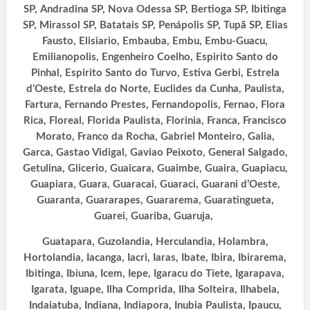
SP, Andradina SP, Nova Odessa SP, Bertioga SP, Ibitinga
SP, Mirassol SP, Batatais SP, Penápolis SP, Tupã SP,
Elias
Fausto, Elisiario, Embauba, Embu, Embu-Guacu,
Emilianopolis, Engenheiro Coelho, Espirito Santo do
Pinhal, Espirito Santo do Turvo, Estiva Gerbi, Estrela
d’Oeste, Estrela do Norte, Euclides da Cunha, Paulista,
Fartura, Fernando Prestes, Fernandopolis, Fernao, Flora
Rica, Floreal, Florida Paulista, Florinia, Franca, Francisco
Morato, Franco da Rocha, Gabriel Monteiro, Galia,
Garca, Gastao Vidigal, Gaviao Peixoto, General Salgado,
Getulina, Glicerio, Guaicara, Guaimbe, Guaira, Guapiacu,
Guapiara, Guara, Guaracai, Guaraci, Guarani d’Oeste,
Guaranta, Guararapes, Guararema, Guaratingueta,
Guarei, Guariba, Guaruja,
Guatapara, Guzolandia, Herculandia, Holambra,
Hortolandia, Iacanga, Iacri, Iaras, Ibate, Ibira, Ibirarema,
Ibitinga, Ibiuna, Icem, Iepe, Igaracu do Tiete,
Igarapava,
Igarata, Iguape, Ilha Comprida, Ilha Solteira, Ilhabela,
Indaiatuba, Indiana, Indiapora, Inubia Paulista, Ipaucu,