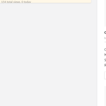
154 total views, 0 today
G
b
G
N
S
R