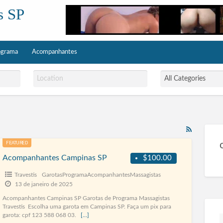
s SP
ograma
Acompanhantes
RSS
Feed
FEATURED
for
Acompanhantes Campinas SP
$100.00
ad
tag
Travestis
GarotasProgramaAcompanhantesMassagistas
Parauna
13 de janeiro de 2025
Acompanhantes Campinas SP Garotas de Programa Massagistas
Travestis Escolha uma garota em Campinas SP. Faça um pix para
garota: cpf 123 588 068 03.
[…]