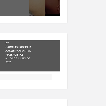
Progra
ma
Cotia
SP
BY
GAROTASPROGRAM
AACOMPANHANTES
MASSAGISTAS
30 DE JULHO DE
2026