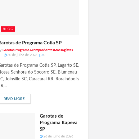
BLOG
arotas de Programa Cotia SP
y
GarotasProgramaAcompanhantesMassagistas
30 de julho de 2026
0
arotas de Programa Cotia SP, Lagarto SE,
ossa Senhora do Socorro SE, Blumenau
C, Joinville SC, Caracaraí RR, Rorainópolis
R,...
READ MORE
G
A
R
Garotas de
O
A
T
C
Programa Itapeva
A
O
S
M
SP
D
P
E
A
26 de julho de 2026
P
N