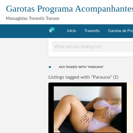
Garotas Programa Acompanhante
Massagistas Travestis Transex
0
Início
Travestis
Garotas de Pr
as
Acompanhantes
rama
ADS TAGGED WITH "PARAUNA"
Listings tagged with "Parauna" (1)
Acompanhantes
Campinas
SP