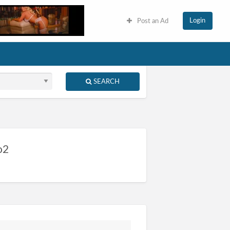
Login
Post an Ad
SEARCH
o2