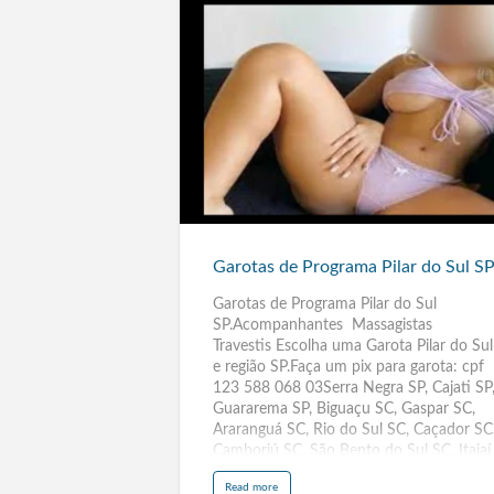
Garotas
de
Programa
Pilar
do
Sul
Garotas de Programa Pilar do Sul S
SP
Garotas de Programa Pilar do Sul
SP.Acompanhantes Massagistas
Travestis Escolha uma Garota Pilar do Sul
e região SP.Faça um pix para garota: cpf
123 588 068 03Serra Negra SP, Cajati SP
Guararema SP, Biguaçu SC, Gaspar SC,
Araranguá SC, Rio do Sul SC, Caçador SC
Camboriú SC, São Bento do Sul SC, Itajaí
SC, Jaraguá do Sul SC, Palhoça SC, Lages
a
Read more
SC, Balneário Camboriú SC, Brusque SC,