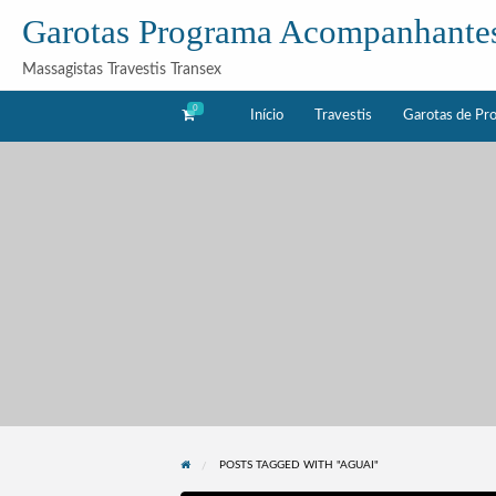
Garotas Programa Acompanhante
Massagistas Travestis Transex
0
Início
Travestis
Garotas de Pr
as
Acompanhantes
rama
POSTS TAGGED WITH "AGUAI"