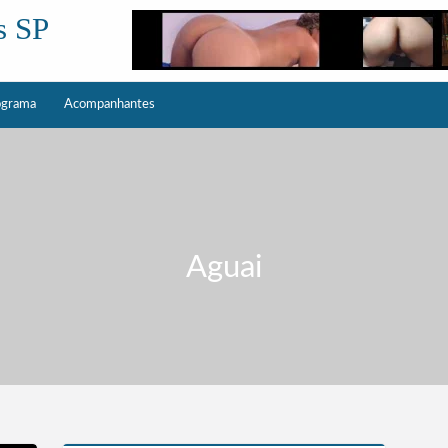
s SP
ograma
Acompanhantes
Aguai