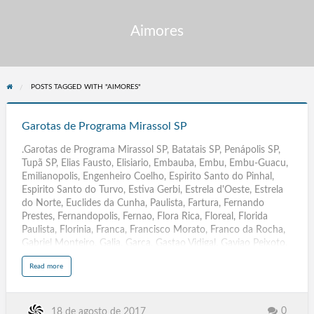
Aimores
POSTS TAGGED WITH "AIMORES"
Garotas
de
Garotas de Programa Mirassol SP
Programa
.Garotas de Programa Mirassol SP, Batatais SP, Penápolis SP,
Mirassol
Tupã SP, Elias Fausto, Elisiario, Embauba, Embu, Embu-Guacu,
SP
Emilianopolis, Engenheiro Coelho, Espirito Santo do Pinhal,
Espirito Santo do Turvo, Estiva Gerbi, Estrela d'Oeste, Estrela
do Norte, Euclides da Cunha, Paulista, Fartura, Fernando
Prestes, Fernandopolis, Fernao, Flora Rica, Floreal, Florida
Paulista, Florinia, Franca, Francisco Morato, Franco da Rocha,
Gabriel Monteiro, Galia, Garca, Gastao Vidigal, Gaviao Peixoto,
General Salgado, Getulina, Glicerio, Guaicara, Guaimbe, Guaira,
a
Read more
Guapiacu, Guapiara, Guara, Guaracai, Guaraci, Guarani
b
o
d'Oeste, Guaranta, Guararapes, Guararema, Guaratingueta,
u
t
Guarei, Guariba, Guaruja, Guatapara, Guzolandia, Herculandia,
G
a
Holambra, Hortolandia, Iacanga, Iacri, Iaras, Ibate, Ibira,
0
18 de agosto de 2017