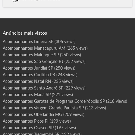
r
o
Ibirarema, Ibitinga, Ibiuna, Icem, Iepe, Igaracu do
t
Tiete, Igarapava, Igarata, Iguape, Ilha Comprida, Ilha Solteira,
a
s
Ilhabela, Indaiatuba, Indiana, Indiapora, Inubia Paulista, Ipaucu,
d
e
Ipero, Ip…
P
r
o
g
Anúncios mais vistos
r
a
m
Acompanhantes Limeira SP
(306 views)
a
M
Acompanhantes Manacapuru AM
(265 views)
i
r
a
Acompanhantes Mairinque SP
(260 views)
s
s
Acompanhantes São Gonçalo RJ
(252 views)
o
l
Acompanhantes Jundiaí SP
(250 views)
S
P
Acompanhantes Curitiba PR
(248 views)
Acompanhantes Natal RN
(235 views)
Acompanhantes Santo André SP
(229 views)
Acompanhantes Mauá SP
(221 views)
Acompanhantes Garotas de Programa Cordeirópolis SP
(218 views)
Acompanhantes Vargem Grande Paulista SP
(213 views)
Acompanhantes Uberlândia MG
(209 views)
Acompanhantes Picos PI
(199 views)
Acompanhantes Osasco SP
(197 views)
Acompanhantes Tremembé SP
(192 views)