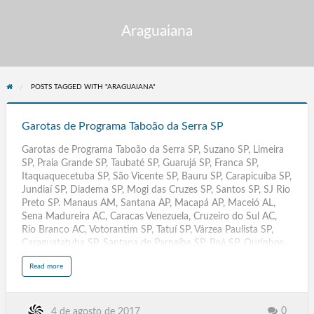
Araguaiana
POSTS TAGGED WITH "ARAGUAIANA"
Garotas
de
Garotas de Programa Taboão da Serra SP
Programa
Garotas de Programa Taboão da Serra SP, Suzano SP, Limeira
Taboão
SP, Praia Grande SP, Taubaté SP, Guarujá SP, Franca SP,
da
Itaquaquecetuba SP, São Vicente SP, Bauru SP, Carapicuíba SP,
Serra
Jundiaí SP, Diadema SP, Mogi das Cruzes SP, Santos SP, SJ Rio
SP
Preto SP. Manaus AM, Santana AP, Macapá AP, Maceió AL,
Sena Madureira AC, Caracas Venezuela, Cruzeiro do Sul AC,
Rio Branco AC, Votorantim SP, Tatuí SP, Várzea Paulista SP,
Caraguatatuba SP, Santana de Parnaíba SP, Poá SP, Ourinhos
SP, Rio Grande RS, Paulinia SP, Leme SP, Assis SP, Rio Claro SP,
a
Read more
Rio de Janeiro RJ, Acompanhantes Travestis São Paulo SP,
b
o
Massagistas. Salvador BA, Campinas SP, Fortaleza CE,
u
t
Sorocaba, Caracas Venezuela, Belem PA, Campinas. Recife PE,
G
a
Travestis, Transex, Escorts, Goiânia GYN GO, Palmas TO,
0
4 de agosto de 2017