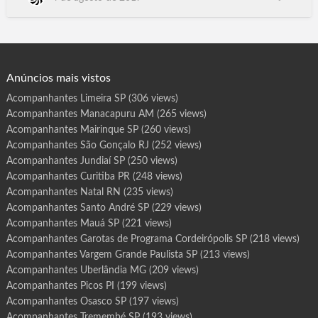
r
o
Aracaju SE, Florianópolis SC.Floripa, Boa Vista RR, Porto Velho
t
RO, Porto Alegre RS, Poa, Natal RN, Curitiba PR, João Pessoa
a
s
PB, Maceió AL, Teresina PI, Rio de Janeiro RJ, Belo Horizonte
d
e
BH MG, Campo Grande MS, Cuia…
P
r
o
g
Anúncios mais vistos
r
a
m
Acompanhantes Limeira SP
(306 views)
a
T
Acompanhantes Manacapuru AM
(265 views)
a
b
o
Acompanhantes Mairinque SP
(260 views)
ã
o
Acompanhantes São Gonçalo RJ
(252 views)
d
a
Acompanhantes Jundiaí SP
(250 views)
S
e
Acompanhantes Curitiba PR
(248 views)
r
r
Acompanhantes Natal RN
(235 views)
a
S
P
Acompanhantes Santo André SP
(229 views)
Acompanhantes Mauá SP
(221 views)
Acompanhantes Garotas de Programa Cordeirópolis SP
(218 views)
Acompanhantes Vargem Grande Paulista SP
(213 views)
Acompanhantes Uberlândia MG
(209 views)
Acompanhantes Picos PI
(199 views)
Acompanhantes Osasco SP
(197 views)
Acompanhantes Tremembé SP
(193 views)