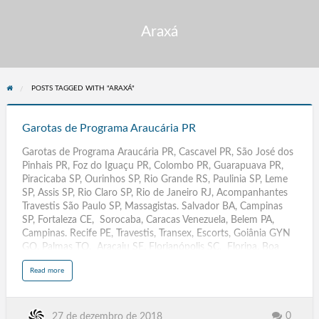
Araxá
POSTS TAGGED WITH "ARAXÁ"
Garotas
de
Garotas de Programa Araucária PR
Programa
Garotas de Programa Araucária PR, Cascavel PR, São José dos
Araucária
Pinhais PR, Foz do Iguaçu PR, Colombo PR, Guarapuava PR,
PR
Piracicaba SP, Ourinhos SP, Rio Grande RS, Paulinia SP, Leme
SP, Assis SP, Rio Claro SP, Rio de Janeiro RJ, Acompanhantes
Travestis São Paulo SP, Massagistas. Salvador BA, Campinas
SP, Fortaleza CE, Sorocaba, Caracas Venezuela, Belem PA,
Campinas. Recife PE, Travestis, Transex, Escorts, Goiânia GYN
GO, Palmas TO, Aracaju SE, Florianópolis SC. Floripa, Boa
Vista RR, Porto Velho RO, Porto Alegre RS, Poa, Natal RN,
a
Read more
Curitiba PR, João Pessoa PB, Maceió AL, Teresina PI, Rio de
b
o
Janeiro RJ, Rio Branco AC, Belo Horizonte BH MG, Campo
u
t
Grande MS, Cuiabá MT, São Luis MA, Vitória ES, Brasília DF,
G
a
Manaus AM, Macapá. AP, Adamantina, Adolfo, Aguai, Aguas
0
27 de dezembro de 2018