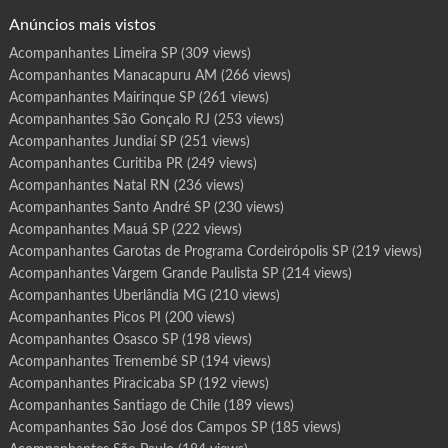
o
g
Anúncios mais vistos
r
a
m
Acompanhantes Limeira SP
(309 views)
a
I
Acompanhantes Manacapuru AM
(266 views)
b
i
t
Acompanhantes Mairinque SP
(261 views)
i
n
Acompanhantes São Gonçalo RJ
(253 views)
g
a
Acompanhantes Jundiaí SP
(251 views)
S
P
Acompanhantes Curitiba PR
(249 views)
Acompanhantes Natal RN
(236 views)
Acompanhantes Santo André SP
(230 views)
Acompanhantes Mauá SP
(222 views)
Acompanhantes Garotas de Programa Cordeirópolis SP
(219 views)
Acompanhantes Vargem Grande Paulista SP
(214 views)
Acompanhantes Uberlândia MG
(210 views)
Acompanhantes Picos PI
(200 views)
Acompanhantes Osasco SP
(198 views)
Acompanhantes Tremembé SP
(194 views)
Acompanhantes Piracicaba SP
(192 views)
Acompanhantes Santiago de Chile
(189 views)
Acompanhantes São José dos Campos SP
(185 views)