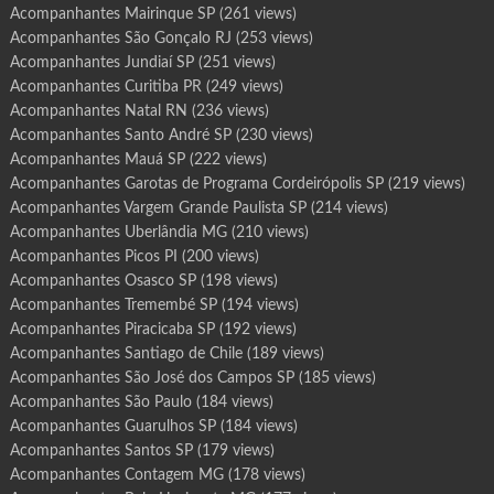
a
p
Acompanhantes Mairinque SP
(261 views)
e
t
Acompanhantes São Gonçalo RJ
(253 views)
i
n
Acompanhantes Jundiaí SP
(251 views)
i
n
Acompanhantes Curitiba PR
(249 views)
g
a
Acompanhantes Natal RN
(236 views)
S
P
Acompanhantes Santo André SP
(230 views)
Acompanhantes Mauá SP
(222 views)
Acompanhantes Garotas de Programa Cordeirópolis SP
(219 views)
Acompanhantes Vargem Grande Paulista SP
(214 views)
Acompanhantes Uberlândia MG
(210 views)
Acompanhantes Picos PI
(200 views)
Acompanhantes Osasco SP
(198 views)
Acompanhantes Tremembé SP
(194 views)
Acompanhantes Piracicaba SP
(192 views)
Acompanhantes Santiago de Chile
(189 views)
Acompanhantes São José dos Campos SP
(185 views)
Acompanhantes São Paulo
(184 views)
Acompanhantes Guarulhos SP
(184 views)
Acompanhantes Santos SP
(179 views)
Acompanhantes Contagem MG
(178 views)