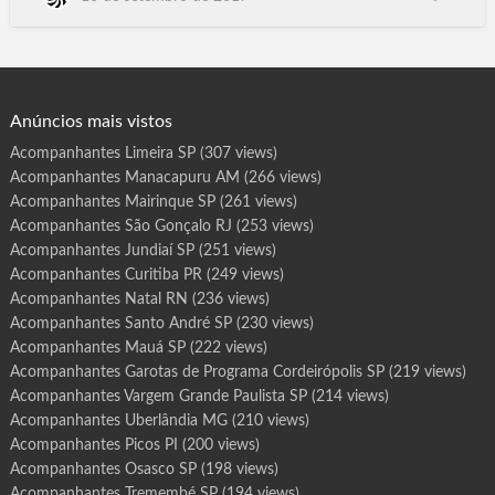
r
o
Parisi, Patrocinio Paulista, Pauliceia, Paulinia, Paulistania, Paulo
t
de Faria, Pederneiras, Pedra Bela, Pedranopolis, Pedregulho,
a
s
Pedreira, Pedrinhas Paulista, Pedro de Toledo, Penapolis,
d
e
Pereira Barreto, Per…
P
r
o
g
Anúncios mais vistos
r
a
m
Acompanhantes Limeira SP
(307 views)
a
I
Acompanhantes Manacapuru AM
(266 views)
g
u
a
Acompanhantes Mairinque SP
(261 views)
p
e
Acompanhantes São Gonçalo RJ
(253 views)
S
P
Acompanhantes Jundiaí SP
(251 views)
Acompanhantes Curitiba PR
(249 views)
Acompanhantes Natal RN
(236 views)
Acompanhantes Santo André SP
(230 views)
Acompanhantes Mauá SP
(222 views)
Acompanhantes Garotas de Programa Cordeirópolis SP
(219 views)
Acompanhantes Vargem Grande Paulista SP
(214 views)
Acompanhantes Uberlândia MG
(210 views)
Acompanhantes Picos PI
(200 views)
Acompanhantes Osasco SP
(198 views)
Acompanhantes Tremembé SP
(194 views)