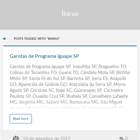
Barao
POSTS TAGGED WITH "BARAO"
Garotas
de
Garotas de Programa Iguape SP
Programa
Garotas de Programa Iguape SP, Juquitiba SP, Araguatins TO,
Iguape
Colinas do Tocantins TO, Guaraí TO, Cândido Mota SP, Biritiba
SP
Mirim SP, Santa Fé do Sul SP, Barrinha SP, Serra ES, Anápolis
GO, Aparecida de Goiânia GO, Araçoiaba da Serra SP, Morro
Agudo SP, Criciúma SC, Itajaí SC, Guararapes SP, Cachoeira
Paulista SP, Osvaldo Cruz SP, Ilhabela SP, Conselheiro Lafaiete
MG, Varginha MG, Sabará MG, Barbacena MG, São Miguel
Arcanjo SP, Santa Cruz das Palmeiras SP, Descalvado SP, Rio
das Pedras SP, Teófilo Otoni MG, Pouso Alegre MG, Patos de
a
Read more
Minas MG, Poços de Caldas MG, Ibaté SP, Iperó SP, Bariri
b
o
SP, Pacaembu, Palestina, Palmares Paulista, Palmeira d'Oeste,
u
t
Palmital, Panorama, Paraguacu Paulista, Paraibuna, Paraiso,
G
a
Paranapanema, Paranapua, Parapua, Pardinho, Pariquera-Acu,
0
10 de setembro de 2017