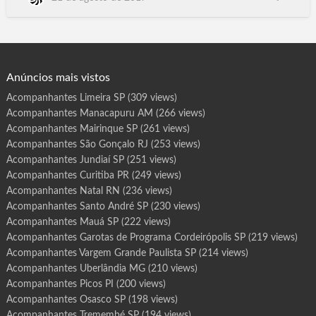
r
o
Emilianopolis, Engenheiro Coelho, Espirito Santo do Pinhal,
t
Espirito Santo do Turvo, Estiva Gerbi, Estrela d'Oeste, Estrela
a
s
do Norte, Euclides da Cunha, Paulista, Fartura, Fernando
d
e
Prestes, Fernandopolis, Fernao, Flora …
P
r
o
g
Anúncios mais vistos
r
a
m
Acompanhantes Limeira SP
(309 views)
a
E
Acompanhantes Manacapuru AM
(266 views)
s
p
í
Acompanhantes Mairinque SP
(261 views)
r
i
Acompanhantes São Gonçalo RJ
(253 views)
t
o
Acompanhantes Jundiaí SP
(251 views)
S
a
Acompanhantes Curitiba PR
(249 views)
n
t
Acompanhantes Natal RN
(236 views)
o
d
o
Acompanhantes Santo André SP
(230 views)
P
i
Acompanhantes Mauá SP
(222 views)
n
h
Acompanhantes Garotas de Programa Cordeirópolis SP
(219 views)
a
l
Acompanhantes Vargem Grande Paulista SP
(214 views)
S
P
Acompanhantes Uberlândia MG
(210 views)
Acompanhantes Picos PI
(200 views)
Acompanhantes Osasco SP
(198 views)
Acompanhantes Tremembé SP
(194 views)