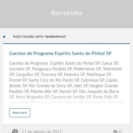
Barreirinha
POSTS TAGGED WITH "BARREIRINHA"
Garotas
de
Garotas de Programa Espírito Santo do Pinhal SP
Programa
Garotas de Programa Espírito Santo do Pinhal SP, Garça SP,
Espírito
Louveira SP, Paraguaçu Paulista SP, Pederneiras SP, Tremembé
Santo
SP, Cerquilho SP, Dracena SP, Pedreira SP, Mairinque SP,
do
Pontal SP, Santa Cruz do Rio Pardo SP, Cabreúva SP, Capão
Pinhal
Bonito SP, Rio Grande da Serra SP, Jales SP, Vargem Grande
SP
Paulista SP, Monte Alto SP, Itararé SP, São Joaquim da Barra
SP, Artur Nogueira SP, Campos do Jordão SP, Porto Feliz SP,
Jaguariúna SP, Mongaguá SP, Olímpia SP, Capivari SP, São José
do Rio Pardo SP, Piedade SP, Porto Ferreira SP, Santa Isabel SP,
a
Read more
Itupeva SP, Monte Mor SP, Registro SP, Taquaritinga SP,
b
o
Boituva SP, Andradina SP, Nova Odessa SP, Bertioga SP,
u
t
Ibitinga SP, Mirassol SP, Batatais SP, Penápolis SP, Tupã
G
a
SP, Elias Fausto, Elisiario,Embauba, Embu, Embu-Guacu,
0
21 de agosto de 2017