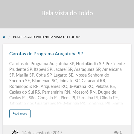
Bela Vista do Toldo
POSTS TAGGED WITH "BELA VISTA DO TOLDO"
Garotas
de
Garotas de Programa Araçatuba SP
Programa
Garotas de Programa Araçatuba SP, Hortolândia SP, Presidente
Araçatuba
Prudente SP, Itapevi SP, Jacareí SP, Araraquara SP, Americana
SP
SP, Marília SP, Cotia SP, Lagarto SE, Nossa Senhora do
Socorro SE, Blumenau SC, Joinville SC, Caracaraí RR,
Rorainópolis RR, Ariquemes RO, Ji-Paraná RO, Pelotas RS,
Caxias do Sul RS, Parnamirim RN, Mossoró RN, Duque de
Caxias RJ, São. Gonçalo RJ, Picos PI, Parnaíba PI, Olinda PE,
Jaboatão dos Guararapes PE ,Maringá PR, Londrina. PR, Santa
Rita PB, Campina Grande PB, Santarém PA, Ananindeua PA,
a
Read more
Três Lagoas MS, Dourados.MS, Santiago Chile, Três Lagoas MT,
b
o
Dourados MT, Rondonópolis MT, Várzea Grande MT, São José.
u
t
de Ribamar MA, Imperatriz MA, Rio Largo AL, Arapiraca AL,
G
a
Contagem MG, Uberlândia MG. Aracaju SE. Florianópolis SC,
0
14 de agosto de 2017