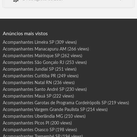
r
o
Boa Vista RR, Porto Velho Ro, Porto Alegre RS, Natal RN, Rio
t
de Janeiro, Teresina .PI, Recife PE, Curitiba PR, João Pessoa PB,
a
s
Belém PA, Belo Horizonte MG. Campo Grande MS. Cuiabá MT,
d
e
São Luís MA, Goiânia GO, Paraíso do Tocantin…
P
r
o
g
Anúncios mais vistos
r
a
m
Acompanhantes Limeira SP
(309 views)
a
A
Acompanhantes Manacapuru AM
(266 views)
r
a
ç
Acompanhantes Mairinque SP
(262 views)
a
t
Acompanhantes São Gonçalo RJ
(253 views)
u
b
Acompanhantes Jundiaí SP
(251 views)
a
S
Acompanhantes Curitiba PR
(249 views)
P
Acompanhantes Natal RN
(236 views)
Acompanhantes Santo André SP
(230 views)
Acompanhantes Mauá SP
(222 views)
Acompanhantes Garotas de Programa Cordeirópolis SP
(219 views)
Acompanhantes Vargem Grande Paulista SP
(214 views)
Acompanhantes Uberlândia MG
(210 views)
Acompanhantes Picos PI
(200 views)
Acompanhantes Osasco SP
(198 views)
Acompanhantes Tremembé SP
(194 views)