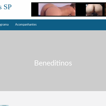
s SP
ograma
Acompanhantes
Beneditinos