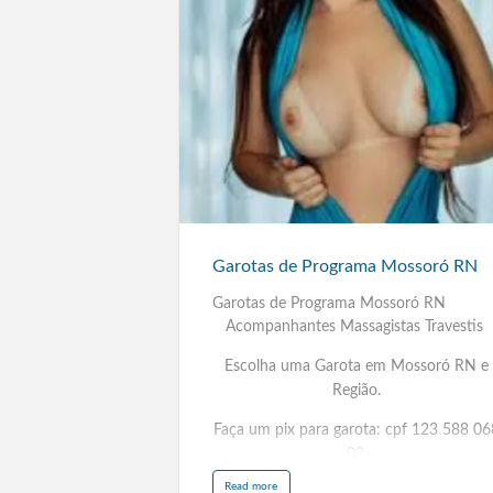
Garotas
de
Programa
Mossoró
RN
Garotas de Programa Mossoró RN
Garotas de Programa Mossoró RN
Acompanhantes Massagistas Travestis
Escolha uma Garota em Mossoró RN e
Região.
Faça um pix para garota: cpf 123 588 06
03.
a
Read more
Duque de Caxias RJ, São Gonçalo RJ,