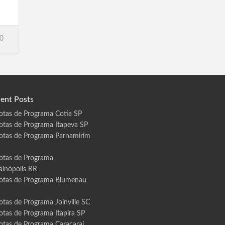
s
0
,
ent Posts
,
otas de Programa Cotia SP
otas de Programa Itapeva SP
otas de Programa Parnamirim
o…
otas de Programa
ainópolis RR
otas de Programa Blumenau
otas de Programa Joinville SC
otas de Programa Itapira SP
otas de Programa Caracaraí