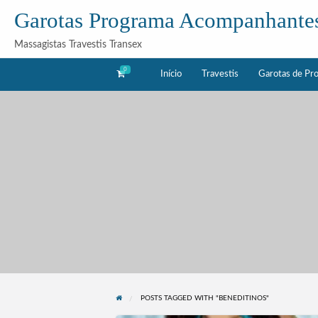
Garotas Programa Acompanhante
Massagistas Travestis Transex
0
Início
Travestis
Garotas de Pr
as
Acompanhantes
rama
POSTS TAGGED WITH "BENEDITINOS"