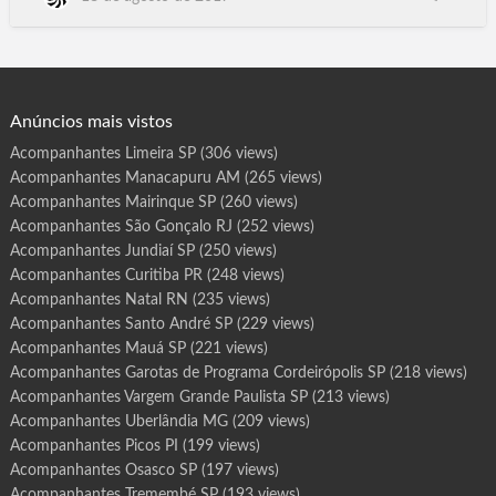
r
o
Holambra, Hortolandia, Iacanga, Iacri, Iaras, Ibate, Ibira,
t
Ibirarema, Ibitinga, Ibiuna, Icem, Iepe, Igaracu do
a
s
Tiete, Igarapava, Igarata, Iguape, Ilha Comprida, Ilha Solteira,
d
e
Ilhabela, Indaiatuba, Indiana, Indiapora, Inubia Pa…
P
r
o
g
Anúncios mais vistos
r
a
m
Acompanhantes Limeira SP
(306 views)
a
B
Acompanhantes Manacapuru AM
(265 views)
e
r
t
Acompanhantes Mairinque SP
(260 views)
i
o
Acompanhantes São Gonçalo RJ
(252 views)
g
a
Acompanhantes Jundiaí SP
(250 views)
S
P
Acompanhantes Curitiba PR
(248 views)
Acompanhantes Natal RN
(235 views)
Acompanhantes Santo André SP
(229 views)
Acompanhantes Mauá SP
(221 views)
Acompanhantes Garotas de Programa Cordeirópolis SP
(218 views)
Acompanhantes Vargem Grande Paulista SP
(213 views)
Acompanhantes Uberlândia MG
(209 views)
Acompanhantes Picos PI
(199 views)
Acompanhantes Osasco SP
(197 views)
Acompanhantes Tremembé SP
(193 views)