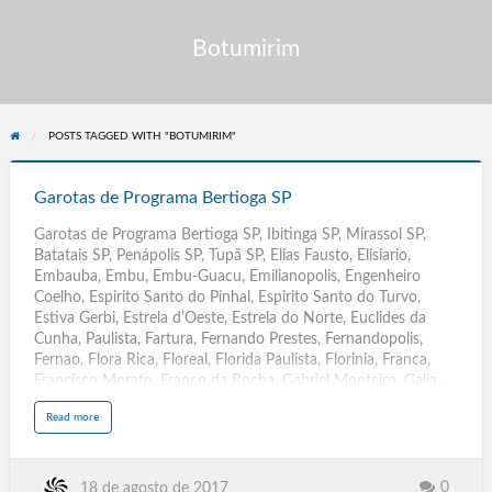
Botumirim
POSTS TAGGED WITH "BOTUMIRIM"
Garotas
de
Garotas de Programa Bertioga SP
Programa
Garotas de Programa Bertioga SP, Ibitinga SP, Mirassol SP,
Bertioga
Batatais SP, Penápolis SP, Tupã SP, Elias Fausto, Elisiario,
SP
Embauba, Embu, Embu-Guacu, Emilianopolis, Engenheiro
Coelho, Espirito Santo do Pinhal, Espirito Santo do Turvo,
Estiva Gerbi, Estrela d'Oeste, Estrela do Norte, Euclides da
Cunha, Paulista, Fartura, Fernando Prestes, Fernandopolis,
Fernao, Flora Rica, Floreal, Florida Paulista, Florinia, Franca,
Francisco Morato, Franco da Rocha, Gabriel Monteiro, Galia,
Garca, Gastao Vidigal, Gaviao Peixoto, General Salgado,
a
Read more
Getulina, Glicerio, Guaicara, Guaimbe, Guaira, Guapiacu,
b
o
Guapiara, Guara, Guaracai, Guaraci, Guarani d'Oeste,
u
t
Guaranta, Guararapes, Guararema, Guaratingueta, Guarei,
G
a
Guariba, Guaruja, Guatapara, Guzolandia, Herculandia,
0
18 de agosto de 2017