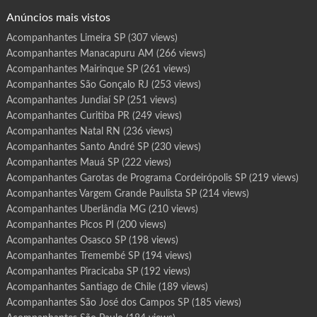
o
g
Anúncios mais vistos
r
a
m
Acompanhantes Limeira SP
(307 views)
a
B
Acompanhantes Manacapuru AM
(266 views)
e
r
t
Acompanhantes Mairinque SP
(261 views)
i
o
Acompanhantes São Gonçalo RJ
(253 views)
g
a
Acompanhantes Jundiaí SP
(251 views)
S
P
Acompanhantes Curitiba PR
(249 views)
Acompanhantes Natal RN
(236 views)
Acompanhantes Santo André SP
(230 views)
Acompanhantes Mauá SP
(222 views)
Acompanhantes Garotas de Programa Cordeirópolis SP
(219 views)
Acompanhantes Vargem Grande Paulista SP
(214 views)
Acompanhantes Uberlândia MG
(210 views)
Acompanhantes Picos PI
(200 views)
Acompanhantes Osasco SP
(198 views)
Acompanhantes Tremembé SP
(194 views)
Acompanhantes Piracicaba SP
(192 views)
Acompanhantes Santiago de Chile
(189 views)
Acompanhantes São José dos Campos SP
(185 views)