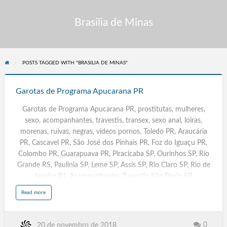
Brasilia de Minas
POSTS TAGGED WITH "BRASILIA DE MINAS"
Garotas
de
Garotas de Programa Apucarana PR
Programa
Garotas de Programa Apucarana PR, prostitutas, mulheres,
Apucarana
sexo, acompanhantes, travestis, transex, sexo anal, loiras,
PR
morenas, ruivas, negras, videos pornos, Toledo PR, Araucária
PR, Cascavel PR, São José dos Pinhais PR, Foz do Iguaçu PR,
Colombo PR, Guarapuava PR, Piracicaba SP, Ourinhos SP, Rio
Grande RS, Paulinia SP, Leme SP, Assis SP, Rio Claro SP, Rio de
Janeiro RJ, Acompanhantes Travestis São Paulo SP,
Massagistas. Salvador BA, Campinas SP, Fortaleza CE,
a
Read more
b
Sorocaba, Caracas Venezuela, Belem PA, Campinas. Recife PE,
o
u
Travestis, Transex, Escorts, Goiânia GYN GO, Palmas TO,
t
G
Aracaju SE, Florianópolis SC.
a
0
20 de novembro de 2018