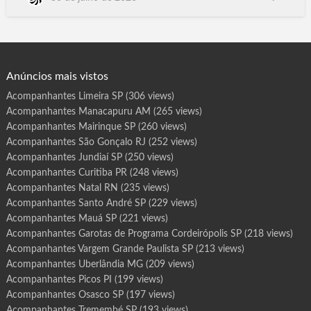
r
o
PB, Belém PA, Belo Horizonte MG, Campo Grande MS. Cuiabá
t
MT, São Luís MA, Goiânia GO, Paraíso do Tocantins TO, Porto
a
s
Nacional TO, Gurupi TO.Araguaína TO, Vila Velha ES, Serra ES,
d
e
Vitória ES, Montevideu Uruguay, Buenos Aires, Indai…
P
r
o
g
Anúncios mais vistos
r
a
m
Acompanhantes Limeira SP
(306 views)
a
C
Acompanhantes Manacapuru AM
(265 views)
o
t
i
Acompanhantes Mairinque SP
(260 views)
a
S
Acompanhantes São Gonçalo RJ
(252 views)
P
Acompanhantes Jundiaí SP
(250 views)
Acompanhantes Curitiba PR
(248 views)
Acompanhantes Natal RN
(235 views)
Acompanhantes Santo André SP
(229 views)
Acompanhantes Mauá SP
(221 views)
Acompanhantes Garotas de Programa Cordeirópolis SP
(218 views)
Acompanhantes Vargem Grande Paulista SP
(213 views)
Acompanhantes Uberlândia MG
(209 views)
Acompanhantes Picos PI
(199 views)
Acompanhantes Osasco SP
(197 views)
Acompanhantes Tremembé SP
(193 views)