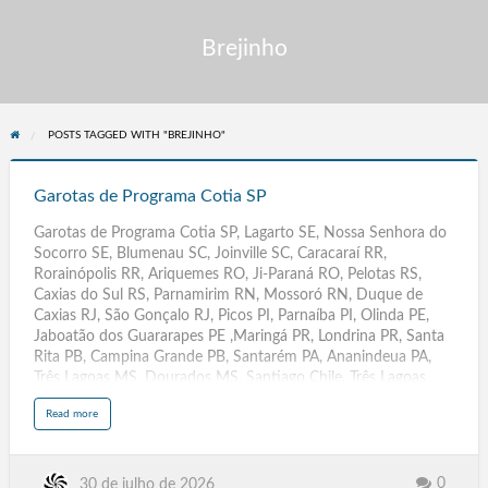
Brejinho
POSTS TAGGED WITH "BREJINHO"
Garotas
de
Garotas de Programa Cotia SP
Programa
Garotas de Programa Cotia SP, Lagarto SE, Nossa Senhora do
Cotia
Socorro SE, Blumenau SC, Joinville SC, Caracaraí RR,
SP
Rorainópolis RR, Ariquemes RO, Ji-Paraná RO, Pelotas RS,
Caxias do Sul RS, Parnamirim RN, Mossoró RN, Duque de
Caxias RJ, São Gonçalo RJ, Picos PI, Parnaíba PI, Olinda PE,
Jaboatão dos Guararapes PE ,Maringá PR, Londrina PR, Santa
Rita PB, Campina Grande PB, Santarém PA, Ananindeua PA,
Três Lagoas MS, Dourados MS, Santiago Chile, Três Lagoas
MT, Dourados MT, Rondonópolis MT, Várzea Grande MT, São
a
Read more
José de Ribamar MA, Imperatriz MA, Rio Largo AL, Arapiraca
b
o
AL, Contagem MG, Uberlândia MG, Aracaju SE. Florianópolis
u
t
SC, Boa Vista RR, Porto Velho Ro, Porto Alegre RS, Natal RN,
G
a
Rio de Janeiro, Teresina .PI, Recife PE, Curitiba PR, João Pessoa
0
30 de julho de 2026