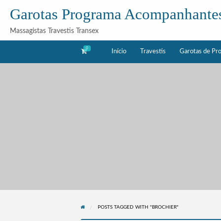
Garotas Programa Acompanhante
Massagistas Travestis Transex
0
Início
Travestis
Garotas de Pr
as
Acompanhantes
rama
POSTS TAGGED WITH "BROCHIER"