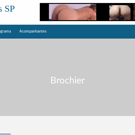
s SP
ograma
Acompanhantes
Brochier