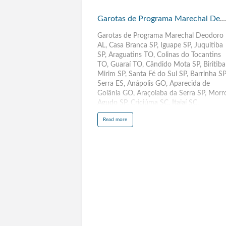
Garotas
de
Garotas de Programa Marechal Deodoro AL
Programa
Marechal
Garotas de Programa Marechal Deodoro
AL, Casa Branca SP, Iguape SP, Juquitiba
Deodoro
SP, Araguatins TO, Colinas do Tocantins
AL
TO, Guaraí TO, Cândido Mota SP, Biritiba
Mirim SP, Santa Fé do Sul SP, Barrinha SP
Serra ES, Anápolis GO, Aparecida de
Goiânia GO, Araçoiaba da Serra SP, Morr
Agudo SP, Criciúma SC, Itajaí SC,
Guararapes SP, Cachoeira Paulista SP,
a
Read more
Osvaldo Cruz SP, Ilhabela SP, Conselheiro
b
o
Lafaiete MG, Varginha MG, Sabará MG,
u
t
Barbacena MG, São Miguel Arcanjo SP,
G
a
Santa Cruz das Palmeiras SP,Descalvado
r
o
SP, Rio das Pedras SP, Teófilo Otoni MG,
t
Pouso Alegre MG, Patos de Minas MG,
a
s
Poços de Caldas MG, Ibaté SP, Iperó SP,
d
e
Bariri SP, Pacaembu, Palestina, Palmares
P
r
Paulista, Palmeira d'Oeste,
o
g
Palmital, Panorama, Paraguacu Paulista,
r
a
Paraibuna, Paraiso, Paranapanema,
m
a