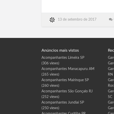
Paranapua, Parapua, Pardinho, Pariquera-
M
a
Acu, Parisi, Patrocinio Paulista, Pauliceia,
r
e
Paulinia, Paulistania, Paulo de Faria,
c
h
Pederneiras, Pedra Bela, Pedranopolis,
a
13 de setembro de 2017
Pedregulho, Pedreira, Pedrinhas Paulista,
l
D
Pedro de …
e
o
d
o
r
o
A
L
Anúncios mais vistos
Rec
Acompanhantes Limeira SP
Gar
(306 views)
Gar
Acompanhantes Manacapuru AM
Gar
(265 views)
RN
Acompanhantes Mairinque SP
Gar
(260 views)
Ror
Acompanhantes São Gonçalo RJ
Gar
(252 views)
SC
Acompanhantes Jundiaí SP
Gar
(250 views)
Gar
Acompanhantes Curitiba PR
Gar