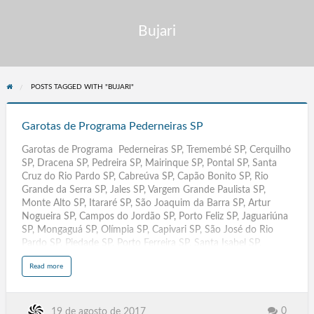
Bujari
POSTS TAGGED WITH "BUJARI"
Garotas
de
Garotas de Programa Pederneiras SP
Programa
Garotas de Programa Pederneiras SP, Tremembé SP, Cerquilho
Pederneiras
SP, Dracena SP, Pedreira SP, Mairinque SP, Pontal SP, Santa
SP
Cruz do Rio Pardo SP, Cabreúva SP, Capão Bonito SP, Rio
Grande da Serra SP, Jales SP, Vargem Grande Paulista SP,
Monte Alto SP, Itararé SP, São Joaquim da Barra SP, Artur
Nogueira SP, Campos do Jordão SP, Porto Feliz SP, Jaguariúna
SP, Mongaguá SP, Olímpia SP, Capivari SP, São José do Rio
Pardo SP, Piedade SP, Porto Ferreira SP, Santa Isabel SP,
Itupeva SP, Monte Mor SP, Registro SP, Taquaritinga SP,
a
Read more
Boituva SP, Andradina SP, Nova Odessa SP, Bertioga SP,
b
o
Ibitinga SP, Mirassol SP, Batatais SP, Penápolis SP, Tupã
u
t
SP, Elias Fausto, Elisiario,Embauba, Embu, Embu-Guacu,
G
a
Emilianopolis, Engenheiro Coelho, Espirito Santo do Pinhal,
0
19 de agosto de 2017