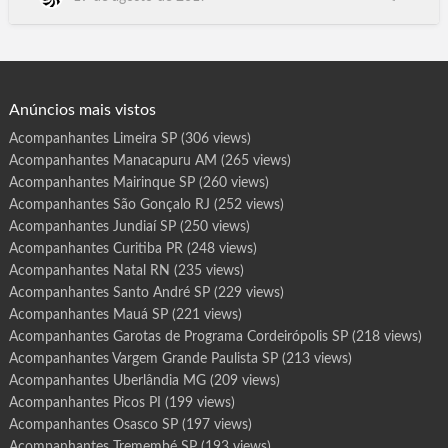
r
o
Espirito Santo do Turvo, Estiva Gerbi, Estrela d'Oeste, Estrela
t
do Norte, Euclides da Cunha, Paulista, Fartura, Fernando
a
s
Prestes, Fernandopolis, Fernao, Flora Rica, Floreal, Florida
d
e
Paulista, Florinia, Franca, Francisco Morato, F…
P
r
o
g
Anúncios mais vistos
r
a
m
Acompanhantes Limeira SP
(306 views)
a
P
Acompanhantes Manacapuru AM
(265 views)
e
d
e
Acompanhantes Mairinque SP
(260 views)
r
n
Acompanhantes São Gonçalo RJ
(252 views)
e
i
Acompanhantes Jundiaí SP
(250 views)
r
a
Acompanhantes Curitiba PR
(248 views)
s
S
Acompanhantes Natal RN
(235 views)
P
Acompanhantes Santo André SP
(229 views)
Acompanhantes Mauá SP
(221 views)
Acompanhantes Garotas de Programa Cordeirópolis SP
(218 views)
Acompanhantes Vargem Grande Paulista SP
(213 views)
Acompanhantes Uberlândia MG
(209 views)
Acompanhantes Picos PI
(199 views)
Acompanhantes Osasco SP
(197 views)
Acompanhantes Tremembé SP
(193 views)