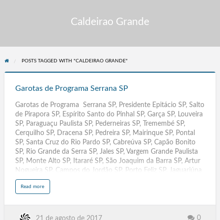
Caldeirao Grande
POSTS TAGGED WITH "CALDEIRAO GRANDE"
Garotas
de
Garotas de Programa Serrana SP
Programa
Garotas de Programa Serrana SP, Presidente Epitácio SP, Salto
Serrana
de Pirapora SP, Espírito Santo do Pinhal SP, Garça SP, Louveira
SP
SP, Paraguaçu Paulista SP, Pederneiras SP, Tremembé SP,
Cerquilho SP, Dracena SP, Pedreira SP, Mairinque SP, Pontal
SP, Santa Cruz do Rio Pardo SP, Cabreúva SP, Capão Bonito
SP, Rio Grande da Serra SP, Jales SP, Vargem Grande Paulista
SP, Monte Alto SP, Itararé SP, São Joaquim da Barra SP, Artur
Nogueira SP, Campos do Jordão SP, Porto Feliz SP, Jaguariúna
SP, Mongaguá SP, Olímpia SP, Capivari SP, São José do Rio
a
Read more
Pardo SP, Piedade SP, Porto Ferreira SP, Santa Isabel SP,
b
o
Itupeva SP, Monte Mor SP, Registro SP, Taquaritinga SP,
u
t
Boituva SP, Andradina SP, Nova Odessa SP, Bertioga SP,
G
a
Ibitinga SP, Mirassol SP, Batatais SP, Penápolis SP, Tupã
0
21 de agosto de 2017