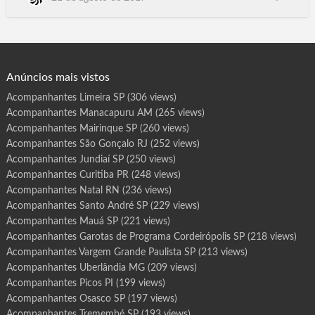
r
o
SP, Elias Fausto, Elisiario,Embauba, Embu, Embu-Guacu,
t
Emilianopolis, Engenheiro Coelho, Espirito Santo do Pinhal,
a
s
Espirito Santo do Turvo, Estiva Gerbi, Estrela d'Oeste, Estrela
d
e
do Norte, Euclides da Cunha, Pau…
P
r
o
g
Anúncios mais vistos
r
a
m
Acompanhantes Limeira SP
(306 views)
a
S
Acompanhantes Manacapuru AM
(265 views)
e
r
r
Acompanhantes Mairinque SP
(260 views)
a
n
Acompanhantes São Gonçalo RJ
(252 views)
a
S
Acompanhantes Jundiaí SP
(250 views)
P
Acompanhantes Curitiba PR
(248 views)
Acompanhantes Natal RN
(236 views)
Acompanhantes Santo André SP
(229 views)
Acompanhantes Mauá SP
(221 views)
Acompanhantes Garotas de Programa Cordeirópolis SP
(218 views)
Acompanhantes Vargem Grande Paulista SP
(213 views)
Acompanhantes Uberlândia MG
(209 views)
Acompanhantes Picos PI
(199 views)
Acompanhantes Osasco SP
(197 views)
Acompanhantes Tremembé SP
(193 views)