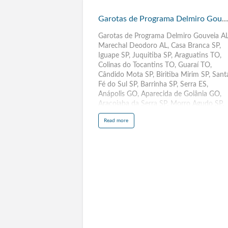
Garotas
de
Garotas de Programa Delmiro Gouveia AL
Programa
Delmiro
Garotas de Programa Delmiro Gouveia AL
Marechal Deodoro AL, Casa Branca SP,
Gouveia
Iguape SP, Juquitiba SP, Araguatins TO,
AL
Colinas do Tocantins TO, Guaraí TO,
Cândido Mota SP, Biritiba Mirim SP, Sant
Fé do Sul SP, Barrinha SP, Serra ES,
Anápolis GO, Aparecida de Goiânia GO,
Araçoiaba da Serra SP, Morro Agudo SP,
Criciúma SC, Itajaí SC, Guararapes SP,
a
Read more
Cachoeira Paulista SP, Osvaldo Cruz SP,
b
o
Ilhabela SP, Conselheiro Lafaiete MG,
u
t
Varginha MG, Sabará MG, Barbacena MG
G
a
São Miguel Arcanjo SP, Santa Cruz das
r
o
Palmeiras SP,Descalvado SP, Rio das
t
Pedras SP, Teófilo Otoni MG, Pouso Alegr
a
s
MG, Patos de Minas MG, Poços de Calda
d
e
MG, Ibaté SP, Iperó SP, Bariri
P
r
SP, Pacaembu, Palestina, Palmares
o
g
Paulista, Palmeira d'Oeste,
r
a
Palmital, Panorama, Paraguacu Paulista,
m
a