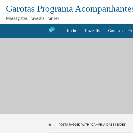
Garotas Programa Acompanhante
Massagistas Travestis Transex
0
Início
Travestis
Garotas de Pr
as
Acompanhantes
rama
POSTS TAGGED WITH "CAMPINA DAS MISSOES"