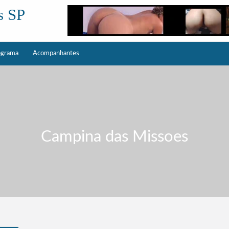
s SP
ograma
Acompanhantes
Campina das Missoes