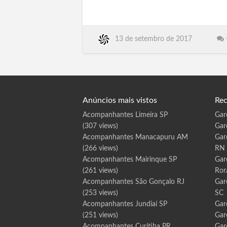
Paraibuna, Paraiso, Paranapanema,
D
e
Paranapua, Parapua, Pardinho, Pariquera-
l
m
Acu, Parisi, Patrocinio Paulista, Pauliceia,
i
r
Paulinia, Paulistania, Paulo de Faria,
o
13 de setembro de 2017
Pederneiras, Pedra Bela, Pedranopolis,
G
o
Pedregulho, Pedreira, Pedrinhas …
u
v
e
i
a
A
L
Anúncios mais vistos
Rec
Acompanhantes Limeira SP
Gar
(307 views)
Gar
Acompanhantes Manacapuru AM
Gar
(266 views)
RN
Acompanhantes Mairinque SP
Gar
(261 views)
Ror
Acompanhantes São Gonçalo RJ
Gar
(253 views)
SC
Acompanhantes Jundiaí SP
Gar
(251 views)
Gar
Acompanhantes Curitiba PR
Gar