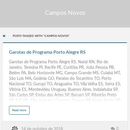
Campos Novos
POSTS TAGGED WITH "CAMPOS NOVOS"
Garotas
de
Garotas de Programa Porto Alegre RS
Programa
Garotas de Programa Porto Alegre RS, Natal RN, Rio de
Porto
Janeiro, Teresina PI, Recife PE, Curitiba PR, João Pessoa PB,
Alegre
Belém PA, Belo Horizonte MG, Campo Grande MS, Cuiabá MT,
RS
São Luís MA, Goiânia GO, Paraíso do Tocantins TO, Porto
Nacional TO, Gurupi TO, Araguaína TO, Vila Velha ES, Serra ES,
Vitória ES, Montevideu Uruguay, Buenos Aires, Indaiatuba SP,
São Carlos SP, Embu das Artes SP, Barueri SP, Ribeirão Preto
SP, SJC SP, São José dos Campos, Osasco SP, Santo André SP,
SBC SP, São Bernardo do Campo, Campinas SP, Guarulhos SP,
a
Read more
Samambaia DF, Taguatinga DF, Brasília DF, Juazeiro do Norte
b
o
CE, Caucaia CE, Fortaleza CE, Vitória da Conquista BA, Feira de
u
t
Santana BA, Salvador BA, Itacoatiara AM, Parintins AM,
G
a
Manaus AM, Santana AP, Macapá AP, Maceió AL,
0
14 de outubro de 2018