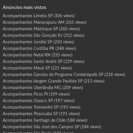
o
g
Anúncios mais vistos
r
a
m
Acompanhantes Limeira SP
(306 views)
a
S
Acompanhantes Manacapuru AM
(265 views)
a
n
t
Acompanhantes Mairinque SP
(260 views)
a
B
Acompanhantes São Gonçalo RJ
(252 views)
á
r
Acompanhantes Jundiaí SP
(250 views)
b
a
Acompanhantes Curitiba PR
(248 views)
r
a
Acompanhantes Natal RN
(235 views)
d
o
O
Acompanhantes Santo André SP
(229 views)
e
s
Acompanhantes Mauá SP
(221 views)
t
e
Acompanhantes Garotas de Programa Cordeirópolis SP
(218 views)
S
P
Acompanhantes Vargem Grande Paulista SP
(213 views)
Acompanhantes Uberlândia MG
(209 views)
Acompanhantes Picos PI
(199 views)
Acompanhantes Osasco SP
(197 views)
Acompanhantes Tremembé SP
(193 views)
Acompanhantes Piracicaba SP
(191 views)
Acompanhantes Santiago de Chile
(188 views)
Acompanhantes São José dos Campos SP
(184 views)