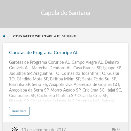
Capela de Santana
POSTS TAGGED WITH "CAPELA DE SANTANA"
Garotas
de
Garotas de Programa Coruripe AL
Programa
Garotas de Programa Coruripe AL, Campo Alegre AL, Delmiro
Coruripe
Gouveia AL, Marechal Deodoro AL, Casa Branca SP, Iguape SP,
AL
Juquitiba SP, Araguatins TO, Colinas do Tocantins TO, Guaraí
TO, Cândido Mota SP, Biritiba Mirim SP, Santa Fé do Sul SP,
Barrinha SP, Serra ES, Anápolis GO, Aparecida de Goiânia GO,
Araçoiaba da Serra SP, Morro Agudo SP, Criciúma SC, Itajaí SC,
Guararapes SP, Cachoeira Paulista SP, Osvaldo Cruz SP,
Ilhabela SP, Conselheiro Lafaiete MG, Varginha MG, Sabará
MG, Barbacena MG, São Miguel Arcanjo SP, Santa Cruz das
a
Read more
Palmeiras SP,Descalvado SP, Rio das Pedras SP, Teófilo Otoni
b
o
MG, Pouso Alegre MG, Patos de Minas MG, Poços de Caldas
u
t
MG, Ibaté SP, Iperó SP, Bariri SP, Pacaembu, Palestina,
G
a
Palmares Paulista, Palmeira d'Oeste, Palmital, Panorama,
0
13 de setembro de 2017