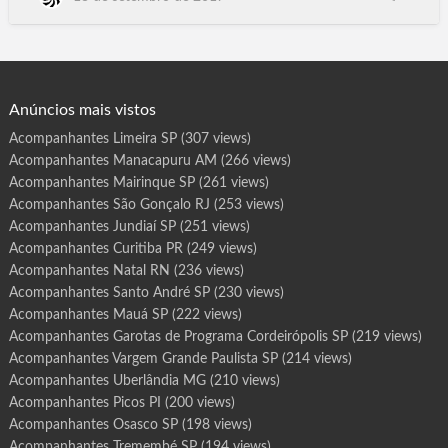
r
o
Paraguacu Paulista, Paraibuna, Paraiso, Paranapanema,
t
Paranapua, Parapua, Pardinho, Pariquera-Acu, Parisi, Patrocinio
a
s
Paulista, Pauliceia, Paulinia, Paulistania, Paulo de Faria,
d
e
Pederneiras, Pedra Bela, Pedranopolis, Pe…
P
r
o
g
Anúncios mais vistos
r
a
m
Acompanhantes Limeira SP
(307 views)
a
C
Acompanhantes Manacapuru AM
(266 views)
o
r
u
Acompanhantes Mairinque SP
(261 views)
r
i
Acompanhantes São Gonçalo RJ
(253 views)
p
e
Acompanhantes Jundiaí SP
(251 views)
A
L
Acompanhantes Curitiba PR
(249 views)
Acompanhantes Natal RN
(236 views)
Acompanhantes Santo André SP
(230 views)
Acompanhantes Mauá SP
(222 views)
Acompanhantes Garotas de Programa Cordeirópolis SP
(219 views)
Acompanhantes Vargem Grande Paulista SP
(214 views)
Acompanhantes Uberlândia MG
(210 views)
Acompanhantes Picos PI
(200 views)
Acompanhantes Osasco SP
(198 views)
Acompanhantes Tremembé SP
(194 views)