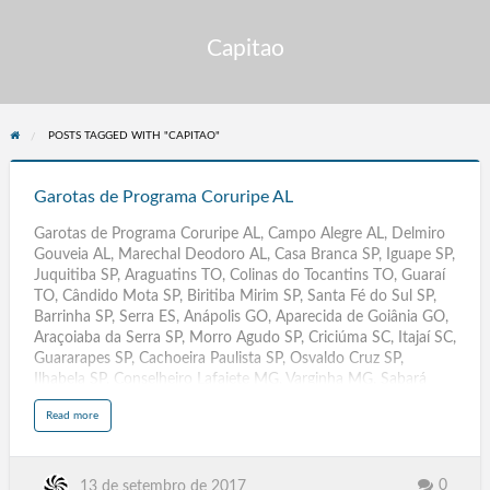
Capitao
POSTS TAGGED WITH "CAPITAO"
Garotas
de
Garotas de Programa Coruripe AL
Programa
Garotas de Programa Coruripe AL, Campo Alegre AL, Delmiro
Coruripe
Gouveia AL, Marechal Deodoro AL, Casa Branca SP, Iguape SP,
AL
Juquitiba SP, Araguatins TO, Colinas do Tocantins TO, Guaraí
TO, Cândido Mota SP, Biritiba Mirim SP, Santa Fé do Sul SP,
Barrinha SP, Serra ES, Anápolis GO, Aparecida de Goiânia GO,
Araçoiaba da Serra SP, Morro Agudo SP, Criciúma SC, Itajaí SC,
Guararapes SP, Cachoeira Paulista SP, Osvaldo Cruz SP,
Ilhabela SP, Conselheiro Lafaiete MG, Varginha MG, Sabará
MG, Barbacena MG, São Miguel Arcanjo SP, Santa Cruz das
a
Read more
Palmeiras SP,Descalvado SP, Rio das Pedras SP, Teófilo Otoni
b
o
MG, Pouso Alegre MG, Patos de Minas MG, Poços de Caldas
u
t
MG, Ibaté SP, Iperó SP, Bariri SP, Pacaembu, Palestina,
G
a
Palmares Paulista, Palmeira d'Oeste, Palmital, Panorama,
0
13 de setembro de 2017