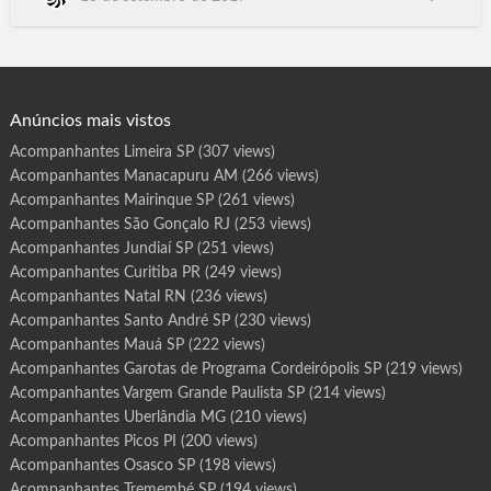
r
o
Paraguacu Paulista, Paraibuna, Paraiso, Paranapanema,
t
Paranapua, Parapua, Pardinho, Pariquera-Acu, Parisi, Patrocinio
a
s
Paulista, Pauliceia, Paulinia, Paulistania, Paulo de Faria,
d
e
Pederneiras, Pedra Bela, Pedranopolis, Pe…
P
r
o
g
Anúncios mais vistos
r
a
m
Acompanhantes Limeira SP
(307 views)
a
C
Acompanhantes Manacapuru AM
(266 views)
o
r
u
Acompanhantes Mairinque SP
(261 views)
r
i
Acompanhantes São Gonçalo RJ
(253 views)
p
e
Acompanhantes Jundiaí SP
(251 views)
A
L
Acompanhantes Curitiba PR
(249 views)
Acompanhantes Natal RN
(236 views)
Acompanhantes Santo André SP
(230 views)
Acompanhantes Mauá SP
(222 views)
Acompanhantes Garotas de Programa Cordeirópolis SP
(219 views)
Acompanhantes Vargem Grande Paulista SP
(214 views)
Acompanhantes Uberlândia MG
(210 views)
Acompanhantes Picos PI
(200 views)
Acompanhantes Osasco SP
(198 views)
Acompanhantes Tremembé SP
(194 views)