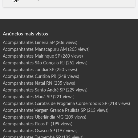
r
o
Morato SP. Ferraz de Vasconcelos SP, Santa Bárbara do Oeste
t
SP, Araçatuba SP, Hortolândia SP, Presidente.Prudente SP,
a
s
Itapevi SP, Jacareí SP, Araraquara SP, Americana SP, Marília SP,
d
e
Cotia SP, Lagarto SE, Nossa Senh…
P
r
o
g
Anúncios mais vistos
r
a
m
Acompanhantes Limeira SP
(306 views)
a
C
Acompanhantes Manacapuru AM
(265 views)
o
s
m
Acompanhantes Mairinque SP
(260 views)
ó
p
Acompanhantes São Gonçalo RJ
(252 views)
o
l
Acompanhantes Jundiaí SP
(250 views)
i
s
Acompanhantes Curitiba PR
(248 views)
S
P
Acompanhantes Natal RN
(235 views)
Acompanhantes Santo André SP
(229 views)
Acompanhantes Mauá SP
(221 views)
Acompanhantes Garotas de Programa Cordeirópolis SP
(218 views)
Acompanhantes Vargem Grande Paulista SP
(213 views)
Acompanhantes Uberlândia MG
(209 views)
Acompanhantes Picos PI
(199 views)
Acompanhantes Osasco SP
(197 views)
Acompanhantes Tremembé SP
(193 views)