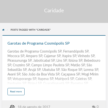
Caridade
POSTS TAGGED WITH "CARIDADE"
Garotas
de
Garotas de Programa Cosmópolis SP
Programa
Garotas de Programa Cosmópolis SP, Fernandópolis SP,
Cosmópolis
Mococa SP, Amparo SP, Cajamar SP, Itapira SP, Vinhedo SP,
SP
Pirassununga SP, Jaboticabal SP, Lins SP, Ibiúna SP, Bebedouro
SP, Cruzeiro SP, Campo Limpo Paulista SP, Matão SP, São
Sebastião SP, Arujá SP, Ubatuba SP, São Roque SP, Lorena SP,
Avaré SP, São João da Boa Vista SP, Caçapava SP, Mogi Mirim
SP, Votuporanga SP, Itapeva SP, Mairiporã SP, Caieiras SP,
Itanhaém SP, Birigui SP, Guaratinguetá SP, Barretos SP,
Catanduva SP, Jandira SP, Ribeirão Pires SP, Sertãozinho SP,
a
Read more
Valinhos SP, Cubatão SP, Itatiba SP, Araras SP, Atibaia SP,
b
o
Botucatu SP, Jaú SP, Franco da Rocha SP, Mogi Guaçu SP,
u
t
Itapetininga SP, São Caetano do Sul SP. Pindamonhangaba SP,
G
a
Bragança Paulista SP, Itu SP, Itapecerica da Serra SP, Francisco
0
18 de agosto de 2017