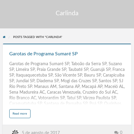
Carlinda
POSTS TAGGED WITH "CARLINDA"
Garotas
de
Garotas de Programa Sumaré SP
Programa
Garotas de Programa Sumaré SP, Taboão da Serra SP, Suzano
Sumaré
SP, Limeira SP, Praia Grande SP, Taubaté SP, Guarujá SP, Franca
SP
SP, Itaquaquecetuba SP, São Vicente SP, Bauru SP, Carapicuíba
SP, Jundiaí SP, Diadema SP, Mogi das Cruzes SP, Santos SP, SJ
Rio Preto SP. Manaus AM, Santana AP, Macapá AP, Maceió AL,
Sena Madureira AC, Caracas Venezuela, Cruzeiro do Sul AC,
Rio Branco AC, Votorantim SP, Tatuí SP, Várzea Paulista SP,
Caraguatatuba SP, Santana de Parnaíba SP, Poá SP, Ourinhos
SP, Rio Grande RS, Paulinia SP, Leme SP, Assis SP, Rio Claro SP,
a
Read more
Rio de Janeiro RJ, Acompanhantes Travestis São Paulo SP,
b
o
Massagistas. Salvador BA, Campinas SP, Fortaleza CE,
u
t
Sorocaba, Caracas Venezuela, Belem PA, Campinas. Recife PE,
G
a
Travestis, Transex, Escorts, Goiânia GYN GO, Palmas TO,
0
5 de agosto de 2017