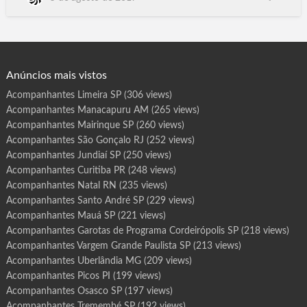
r
o
Aracaju SE, Florianópolis SC.Floripa, Boa Vista RR, Porto Velho
t
RO, Porto Alegre RS, Poa, Natal RN, Curitiba PR, João Pessoa
a
s
PB, Maceió AL, Teresina PI, Rio de Janeiro RJ, Belo Horizonte
d
e
BH MG, Campo Gran…
P
r
o
g
Anúncios mais vistos
r
a
m
Acompanhantes Limeira SP
(306 views)
a
S
Acompanhantes Manacapuru AM
(265 views)
u
m
a
Acompanhantes Mairinque SP
(260 views)
r
é
Acompanhantes São Gonçalo RJ
(252 views)
S
P
Acompanhantes Jundiaí SP
(250 views)
Acompanhantes Curitiba PR
(248 views)
Acompanhantes Natal RN
(235 views)
Acompanhantes Santo André SP
(229 views)
Acompanhantes Mauá SP
(221 views)
Acompanhantes Garotas de Programa Cordeirópolis SP
(218 views)
Acompanhantes Vargem Grande Paulista SP
(213 views)
Acompanhantes Uberlândia MG
(209 views)
Acompanhantes Picos PI
(199 views)
Acompanhantes Osasco SP
(197 views)
Acompanhantes Tremembé SP
(192 views)