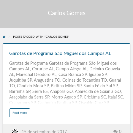
Carlos Gomes
POSTS TAGGED WITH "CARLOS GOMES"
Garotas
de
Garotas de Programa São Miguel dos Campos AL
Programa
Garotas de Programa Garotas de Programa São Miguel dos
São
Campos AL, Coruripe AL, Campo Alegre AL, Delmiro Gouveia
Miguel
AL, Marechal Deodoro AL, Casa Branca SP, Iguape SP,
dos
Juquitiba SP, Araguatins TO, Colinas do Tocantins TO, Guaraí
Campos
TO, Cândido Mota SP, Biritiba Mirim SP, Santa Fé do Sul SP,
AL
Barrinha SP, Serra ES, Anápolis GO, Aparecida de Goiânia GO,
Araçoiaba da Serra SP, Morro Agudo SP, Criciúma SC, Itajaí SC,
Guararapes SP, Cachoeira Paulista SP, Osvaldo Cruz SP,
Ilhabela SP, Conselheiro Lafaiete MG, Varginha MG, Sabará
a
Read more
MG, Barbacena MG, São Miguel Arcanjo SP, Santa Cruz das
b
o
Palmeiras SP,Descalvado SP, Rio das Pedras SP, Teófilo Otoni
u
t
MG, Pouso Alegre MG, Patos de Minas MG, Poços de Caldas
G
a
MG, Ibaté SP, Iperó SP, Bariri SP, Pacaembu, Palestina,
0
15 de setembro de 2017