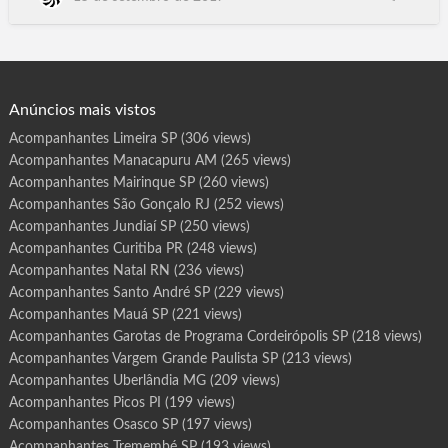
r
o
Palmares Paulista, Palmeira d'Oeste, Palmital, Panorama,
t
Paraguacu Paulista, Paraibuna, Paraiso, Paranapanema,
a
s
Paranapua, Parapua, Pardinho, Pariquera-Acu, Parisi, Patrocinio
d
e
Paulista, Pauliceia, Paulinia, Paulistania, Paulo de Fa…
P
r
o
g
Anúncios mais vistos
r
a
m
Acompanhantes Limeira SP
(306 views)
a
S
Acompanhantes Manacapuru AM
(265 views)
ã
o
M
Acompanhantes Mairinque SP
(260 views)
i
g
Acompanhantes São Gonçalo RJ
(252 views)
u
e
Acompanhantes Jundiaí SP
(250 views)
l
d
Acompanhantes Curitiba PR
(248 views)
o
s
Acompanhantes Natal RN
(236 views)
C
a
m
Acompanhantes Santo André SP
(229 views)
p
o
Acompanhantes Mauá SP
(221 views)
s
A
Acompanhantes Garotas de Programa Cordeirópolis SP
(218 views)
L
Acompanhantes Vargem Grande Paulista SP
(213 views)
Acompanhantes Uberlândia MG
(209 views)
Acompanhantes Picos PI
(199 views)
Acompanhantes Osasco SP
(197 views)
Acompanhantes Tremembé SP
(193 views)