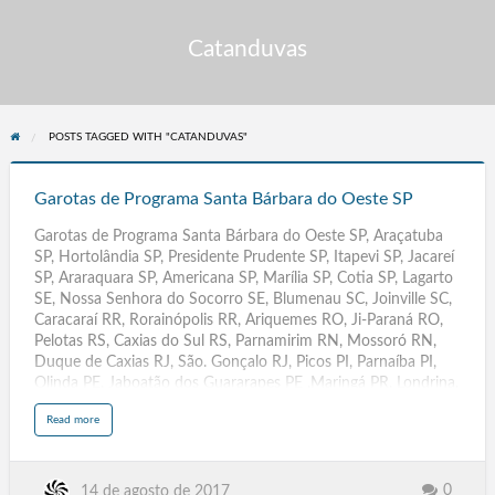
Catanduvas
POSTS TAGGED WITH "CATANDUVAS"
Garotas
de
Garotas de Programa Santa Bárbara do Oeste SP
Programa
Garotas de Programa Santa Bárbara do Oeste SP, Araçatuba
Santa
SP, Hortolândia SP, Presidente Prudente SP, Itapevi SP, Jacareí
Bárbara
SP, Araraquara SP, Americana SP, Marília SP, Cotia SP, Lagarto
do
SE, Nossa Senhora do Socorro SE, Blumenau SC, Joinville SC,
Oeste
Caracaraí RR, Rorainópolis RR, Ariquemes RO, Ji-Paraná RO,
SP
Pelotas RS, Caxias do Sul RS, Parnamirim RN, Mossoró RN,
Duque de Caxias RJ, São. Gonçalo RJ, Picos PI, Parnaíba PI,
Olinda PE, Jaboatão dos Guararapes PE ,Maringá PR, Londrina.
PR, Santa Rita PB, Campina Grande PB, Santarém PA,
a
Read more
Ananindeua PA, Três Lagoas MS, Dourados.MS, Santiago Chile,
b
o
Três Lagoas MT, Dourados MT, Rondonópolis MT, Várzea
u
t
Grande MT, São José. de Ribamar MA, Imperatriz MA, Rio
G
a
Largo AL, Arapiraca AL, Contagem MG, Uberlândia MG.
0
14 de agosto de 2017