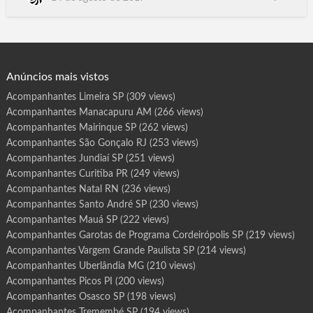
r
o
Aracaju SE. Florianópolis SC, Boa Vista RR, Porto Velho Ro,
t
Porto Alegre RS, Natal RN, Rio de Janeiro, Teresina .PI, Recife
a
s
PE, Curitiba PR, João Pessoa PB, Belém PA, Belo Horizonte
d
e
MG. Campo Grande MS. Cuiabá MT, São Luís MA, Goiâ…
P
r
o
g
Anúncios mais vistos
r
a
m
Acompanhantes Limeira SP
(309 views)
a
S
Acompanhantes Manacapuru AM
(266 views)
a
n
t
Acompanhantes Mairinque SP
(262 views)
a
B
Acompanhantes São Gonçalo RJ
(253 views)
á
r
Acompanhantes Jundiaí SP
(251 views)
b
a
Acompanhantes Curitiba PR
(249 views)
r
a
Acompanhantes Natal RN
(236 views)
d
o
O
Acompanhantes Santo André SP
(230 views)
e
s
Acompanhantes Mauá SP
(222 views)
t
e
Acompanhantes Garotas de Programa Cordeirópolis SP
(219 views)
S
P
Acompanhantes Vargem Grande Paulista SP
(214 views)
Acompanhantes Uberlândia MG
(210 views)
Acompanhantes Picos PI
(200 views)
Acompanhantes Osasco SP
(198 views)
Acompanhantes Tremembé SP
(194 views)