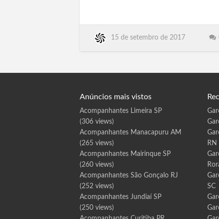
SP, Iperó SP, Bariri SP, Pacaembu,
T
e
Palestina, Palmares Paulista, Palmeira
i
x
d'Oeste, Palmital, Panorama, Paraguacu
e
i
Paulista, Paraibuna, Paraiso,
r
15 de setembro de 2017
Paranapanema, Paranapua, Parapua,
a
d
Pardinho, Pariquera-Acu, Parisi, Patrocin
e
F
r
e
i
t
a
s
B
A
Anúncios mais vistos
Rec
Acompanhantes Limeira SP
Gar
(306 views)
Gar
Acompanhantes Manacapuru AM
Gar
(265 views)
RN
Acompanhantes Mairinque SP
Gar
(260 views)
Ror
Acompanhantes São Gonçalo RJ
Gar
(252 views)
SC
Acompanhantes Jundiaí SP
Gar
(250 views)
Gar
Acompanhantes Curitiba PR
Gar