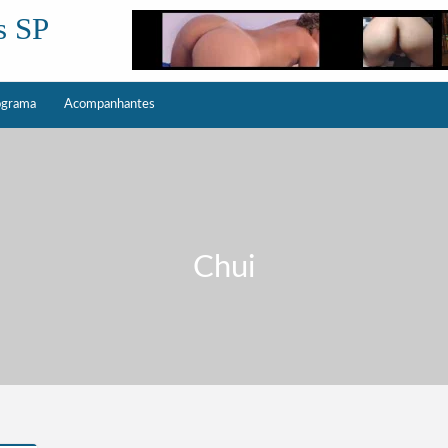
s SP
ograma
Acompanhantes
Chui