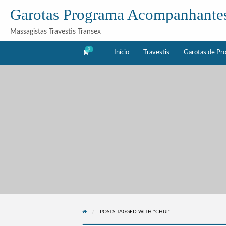
Garotas Programa Acompanhante
Massagistas Travestis Transex
0
Início
Travestis
Garotas de Pr
as
Acompanhantes
rama
POSTS TAGGED WITH "CHUI"