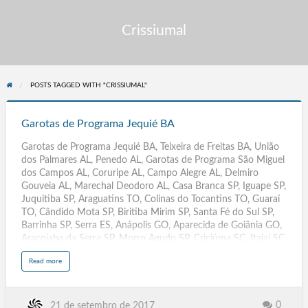
Crissiumal
POSTS TAGGED WITH "CRISSIUMAL"
Garotas
de
Garotas de Programa Jequié BA
Programa
Garotas de Programa Jequié BA, Teixeira de Freitas BA, União
Jequié
dos Palmares AL, Penedo AL, Garotas de Programa São Miguel
BA
dos Campos AL, Coruripe AL, Campo Alegre AL, Delmiro
Gouveia AL, Marechal Deodoro AL, Casa Branca SP, Iguape SP,
Juquitiba SP, Araguatins TO, Colinas do Tocantins TO, Guaraí
TO, Cândido Mota SP, Biritiba Mirim SP, Santa Fé do Sul SP,
Barrinha SP, Serra ES, Anápolis GO, Aparecida de Goiânia GO,
Araçoiaba da Serra SP, Morro Agudo SP, Criciúma SC, Itajaí SC,
Guararapes SP, Cachoeira Paulista SP, Osvaldo Cruz SP,
a
Read more
Ilhabela SP, Conselheiro Lafaiete MG, Varginha MG, Sabará
b
o
MG, Barbacena MG, São Miguel Arcanjo SP, Santa Cruz das
u
t
Palmeiras SP,Descalvado SP, Rio das Pedras SP, Teófilo Otoni
G
a
MG, Pouso Alegre MG, Patos de Minas MG, Poços de Caldas
0
21 de setembro de 2017