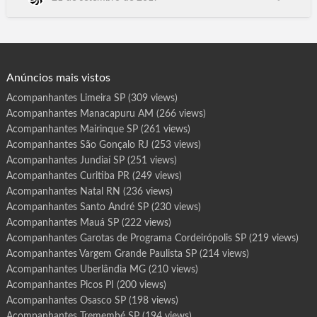
r
o
MG, Ibaté SP, Iperó SP, Bariri SP, Pacaembu, Palestina,
t
Palmares Paulista, Palmeira d'Oeste, Palmital, Panorama,
a
s
Paraguacu Paulista, Paraibuna, Paraiso, Paranapanema,
d
e
Paranapua, Parapua, Pardinho, Pariquera-Acu, Paris…
P
r
o
g
Anúncios mais vistos
r
a
m
Acompanhantes Limeira SP
(309 views)
a
J
Acompanhantes Manacapuru AM
(266 views)
e
q
u
Acompanhantes Mairinque SP
(261 views)
i
é
Acompanhantes São Gonçalo RJ
(253 views)
B
A
Acompanhantes Jundiaí SP
(251 views)
Acompanhantes Curitiba PR
(249 views)
Acompanhantes Natal RN
(236 views)
Acompanhantes Santo André SP
(230 views)
Acompanhantes Mauá SP
(222 views)
Acompanhantes Garotas de Programa Cordeirópolis SP
(219 views)
Acompanhantes Vargem Grande Paulista SP
(214 views)
Acompanhantes Uberlândia MG
(210 views)
Acompanhantes Picos PI
(200 views)
Acompanhantes Osasco SP
(198 views)
Acompanhantes Tremembé SP
(194 views)