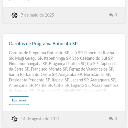
o
AL, Pilar AL, São Luís do Quitunde AL, São Sebastião AL,
u
t
Maragogi AL, São José da Tapera AL, Jaboatão dos
G
a
Guararapes, Olinda, Caruaru, Paulista, Petrolina, Cabo de Santo
0
7 de maio de 2025
r
o
Agostinho, Camaragibe, Vitória de Santo Antão, Garanhuns,
t
São Lourenço da Mata, Igarassu, Abreu e Lima, Santa Cruz do
a
s
Capibaribe, Ipojuca, Serra Talhada, Araripina, Gravatá, Goiana,
d
e
Garotas
Carpina, Belo Jardim, …
P
r
de
o
Garotas de Programa Botucatu SP
g
r
Programa
a
Garotas de Programa Botucatu SP, Jaú SP, Franco da Rocha
m
Botucatu
a
SP, Mogi Guaçu SP, Itapetininga SP, São Caetano do Sul SP,
A
SP
r
Pindamonhangaba SP, Bragança Paulista SP, Itu SP, Itapecerica
a
r
da Serra SP, Francisco Morato SP, Ferraz de Vasconcelos SP,
a
n
Santa Bárbara do Oeste SP, Araçatuba SP, Hortolândia SP,
g
u
Presidente Prudente SP, Itapevi SP, Jacareí SP, Araraquara SP,
á
S
Americana SP, Marília SP, Cotia SP, Lagarto SE, Nossa Senhora
C
do Socorro SE, Blumenau SC, Joinville SC, Caracaraí RR,
Rorainópolis RR, Ariquemes RO, Ji-Paraná RO, Pelotas RS,
a
Read more
Caxias do Sul RS, Parnamirim RN, Mossoró RN, Duque de
b
o
Caxias RJ, São. Gonçalo RJ, Picos PI, Parnaíba PI, Olinda PE,
u
t
Jaboatão dos Guararapes PE ,Maringá PR, Londrina. PR, Santa
G
a
Rita PB, Campina Grande PB, Santarém PA, Ananindeua PA,
0
14 de agosto de 2017
r
o
Três Lagoas MS, Dourados.MS, Santiago Chile, Três Lagoas MT,
t