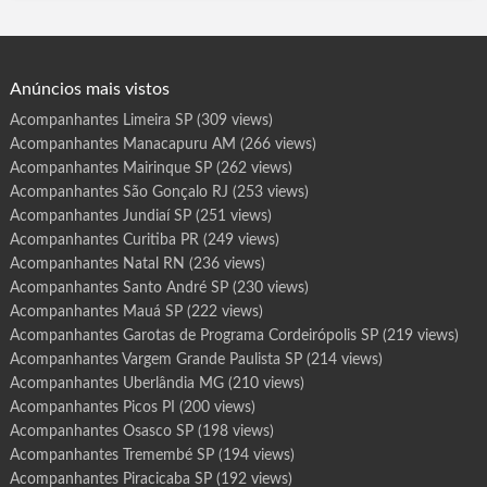
Dourados MT, Rondonópolis MT, Várzea Grande MT, São José.
a
s
de Ribamar MA, Imperatriz MA, Rio Largo AL, Arapiraca AL,
d
e
Contagem MG, Uberlândia MG. Aracaju SE. F…
P
r
o
g
Anúncios mais vistos
r
a
m
Acompanhantes Limeira SP
(309 views)
a
B
Acompanhantes Manacapuru AM
(266 views)
o
t
u
Acompanhantes Mairinque SP
(262 views)
c
a
Acompanhantes São Gonçalo RJ
(253 views)
t
u
Acompanhantes Jundiaí SP
(251 views)
S
P
Acompanhantes Curitiba PR
(249 views)
Acompanhantes Natal RN
(236 views)
Acompanhantes Santo André SP
(230 views)
Acompanhantes Mauá SP
(222 views)
Acompanhantes Garotas de Programa Cordeirópolis SP
(219 views)
Acompanhantes Vargem Grande Paulista SP
(214 views)
Acompanhantes Uberlândia MG
(210 views)
Acompanhantes Picos PI
(200 views)
Acompanhantes Osasco SP
(198 views)
Acompanhantes Tremembé SP
(194 views)
Acompanhantes Piracicaba SP
(192 views)