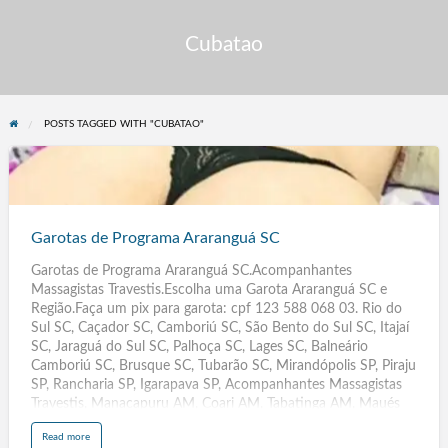
Cubatao
POSTS TAGGED WITH "CUBATAO"
Garotas
de
Programa
Garotas de Programa Araranguá SC
Araranguá
Garotas de Programa Araranguá SC.Acompanhantes
SC
Massagistas Travestis.Escolha uma Garota Araranguá SC e
Região.Faça um pix para garota: cpf 123 588 068 03. Rio do
Sul SC, Caçador SC, Camboriú SC, São Bento do Sul SC, Itajaí
SC, Jaraguá do Sul SC, Palhoça SC, Lages SC, Balneário
Camboriú SC, Brusque SC, Tubarão SC, Mirandópolis SP, Piraju
SP, Rancharia SP, Igarapava SP, Acompanhantes Massagistas
Travestis, Manacapuru AM, Coari AM, Tabatinga AM, Maués
AM, Tefé AM, Manicoré AM, Humaitá AM, Iranduba AM,
a
Read more
Lábrea AM, Atalaia AL, Teotônio Vilela AL, Girau do Ponciano
b