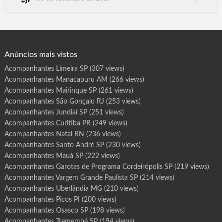
r
o
Jaru, Rolim de Moura, Guajará-Mirim, RO, Ananindeua,
t
Santarém, Marabá, Castanhal, Parauapebas, Cametá, Bragança,
a
s
Marituba, Altamira, Tucuruí, Barcarena, Paragominas, Itaituba,
d
e
Breves, São Félix do Xingu, Tailândi…
P
r
o
g
Anúncios mais vistos
r
a
m
Acompanhantes Limeira SP
(307 views)
a
M
Acompanhantes Manacapuru AM
(266 views)
a
n
i
Acompanhantes Mairinque SP
(261 views)
c
o
Acompanhantes São Gonçalo RJ
(253 views)
r
é
Acompanhantes Jundiaí SP
(251 views)
A
M
Acompanhantes Curitiba PR
(249 views)
Acompanhantes Natal RN
(236 views)
Acompanhantes Santo André SP
(230 views)
Acompanhantes Mauá SP
(222 views)
Acompanhantes Garotas de Programa Cordeirópolis SP
(219 views)
Acompanhantes Vargem Grande Paulista SP
(214 views)
Acompanhantes Uberlândia MG
(210 views)
Acompanhantes Picos PI
(200 views)
Acompanhantes Osasco SP
(198 views)
Acompanhantes Tremembé SP
(194 views)