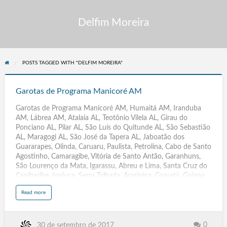
Delfim Moreira
POSTS TAGGED WITH "DELFIM MOREIRA"
Garotas
de
Garotas de Programa Manicoré AM
Programa
Garotas de Programa Manicoré AM, Humaitá AM, Iranduba
Manicoré
AM, Lábrea AM, Atalaia AL, Teotônio Vilela AL, Girau do
AM
Ponciano AL, Pilar AL, São Luís do Quitunde AL, São Sebastião
AL, Maragogi AL, São José da Tapera AL, Jaboatão dos
Guararapes, Olinda, Caruaru, Paulista, Petrolina, Cabo de Santo
Agostinho, Camaragibe, Vitória de Santo Antão, Garanhuns,
São Lourenço da Mata, Igarassu, Abreu e Lima, Santa Cruz do
Capibaribe, Ipojuca, Serra Talhada, Araripina, Gravatá, Goiana,
Carpina, Belo Jardim, Arcoverde, Ouricuri, Escada, Pesqueira,
a
Read more
Palmares, Surubim, Bezerros, Moreno, Salgueiro, Limoeiro, São
b
o
Bento do Una, Timbaúba, Buíque, Paudalho, PE, Parintins,
u
t
Itacoatiara, Manacapuru, Coari, Tefé, Tabatinga, Maués,
G
a
Manicoré, Humaitá, AM,Ji-Paraná, Ariquemes, Vilhena, Cacoal,
0
30 de setembro de 2017