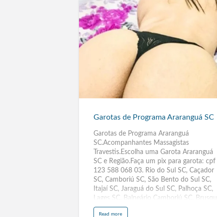
Garotas
de
Programa
Araranguá
SC
Garotas de Programa Araranguá SC
Garotas de Programa Araranguá
SC.Acompanhantes Massagistas
Travestis.Escolha uma Garota Araranguá
SC e Região.Faça um pix para garota: cpf
123 588 068 03. Rio do Sul SC, Caçador
SC, Camboriú SC, São Bento do Sul SC,
Itajaí SC, Jaraguá do Sul SC, Palhoça SC,
Lages SC, Balneário Camboriú SC, Brusq
SC, Tubarão SC, Mirandópolis SP, Piraju
a
Read more
SP, Rancharia SP, Igarapava SP,