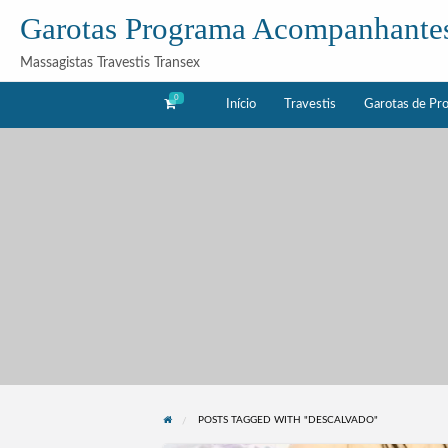
Garotas Programa Acompanhante
Massagistas Travestis Transex
0
Início
Travestis
Garotas de Pr
as
Acompanhantes
rama
POSTS TAGGED WITH "DESCALVADO"