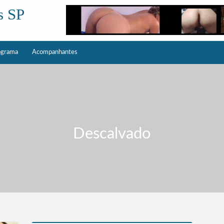
s SP
ograma
Acompanhantes
Descalvado