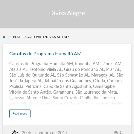
Divisa Alegre
POSTS TAGGED WITH "DIVISA ALEGRE"
Garotas
de
Garotas de Programa Humaitá AM
Programa
Garotas de Programa Humaitá AM, Iranduba AM, Lábrea AM,
Humaitá
Atalaia AL, Teotônio Vilela AL, Girau do Ponciano AL, Pilar AL,
AM
São Luís do Quitunde AL, São Sebastião AL, Maragogi AL, São
José da Tapera AL, Jaboatão dos Guararapes, Olinda, Caruaru,
Paulista, Petrolina, Cabo de Santo Agostinho, Camaragibe,
Vitória de Santo Antão, Garanhuns, São Lourenço da Mata,
Igarassu, Abreu e Lima, Santa Cruz do Capibaribe, Ipojuca,
Serra Talhada, Araripina, Gravatá, Goiana, Carpina, Belo Jardim,
Arcoverde, Ouricuri, Escada, Pesqueira, Palmares, Surubim,
a
Read more
Bezerros, Moreno, Salgueiro, Limoeiro, São Bento do Una,
b
o
Timbaúba, Buíque, Paudalho, PE, Parintins, Itacoatiara,
u
t
Manacapuru, Coari, Tefé, Tabatinga, Maués, Manicoré,
G
a
Humaitá, AM,Ji-Paraná, Ariquemes, Vilhena, Cacoal, Jaru,
0
30 de setembro de 2017