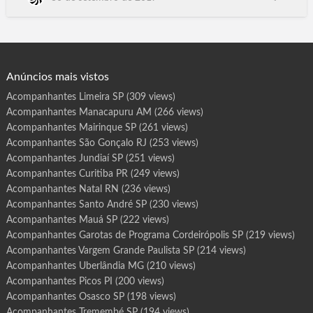
r
o
Rolim de Moura, Guajará-Mirim, RO, Ananindeua, Santarém,
t
Marabá, Castanhal, Parauapebas, Cametá, Bragança, Marituba,
a
s
Altamira, Tucuruí, Barcarena, Paragominas, Itaituba, Breves,
d
e
São Félix do Xingu, Tailândia, Redenção, …
P
r
o
g
Anúncios mais vistos
r
a
m
Acompanhantes Limeira SP
(309 views)
a
H
Acompanhantes Manacapuru AM
(266 views)
u
m
a
Acompanhantes Mairinque SP
(261 views)
i
t
Acompanhantes São Gonçalo RJ
(253 views)
á
A
Acompanhantes Jundiaí SP
(251 views)
M
Acompanhantes Curitiba PR
(249 views)
Acompanhantes Natal RN
(236 views)
Acompanhantes Santo André SP
(230 views)
Acompanhantes Mauá SP
(222 views)
Acompanhantes Garotas de Programa Cordeirópolis SP
(219 views)
Acompanhantes Vargem Grande Paulista SP
(214 views)
Acompanhantes Uberlândia MG
(210 views)
Acompanhantes Picos PI
(200 views)
Acompanhantes Osasco SP
(198 views)
Acompanhantes Tremembé SP
(194 views)