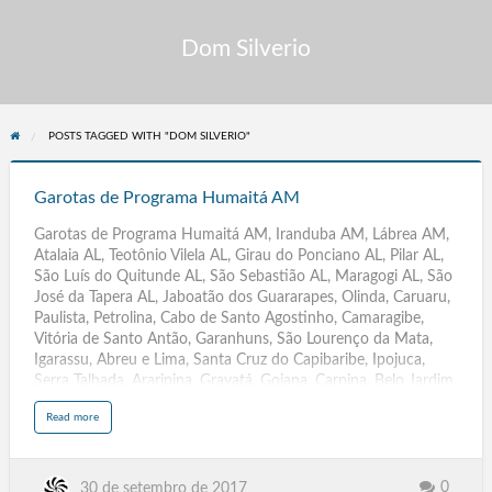
Dom Silverio
POSTS TAGGED WITH "DOM SILVERIO"
Garotas
de
Garotas de Programa Humaitá AM
Programa
Garotas de Programa Humaitá AM, Iranduba AM, Lábrea AM,
Humaitá
Atalaia AL, Teotônio Vilela AL, Girau do Ponciano AL, Pilar AL,
AM
São Luís do Quitunde AL, São Sebastião AL, Maragogi AL, São
José da Tapera AL, Jaboatão dos Guararapes, Olinda, Caruaru,
Paulista, Petrolina, Cabo de Santo Agostinho, Camaragibe,
Vitória de Santo Antão, Garanhuns, São Lourenço da Mata,
Igarassu, Abreu e Lima, Santa Cruz do Capibaribe, Ipojuca,
Serra Talhada, Araripina, Gravatá, Goiana, Carpina, Belo Jardim,
Arcoverde, Ouricuri, Escada, Pesqueira, Palmares, Surubim,
a
Read more
Bezerros, Moreno, Salgueiro, Limoeiro, São Bento do Una,
b
o
Timbaúba, Buíque, Paudalho, PE, Parintins, Itacoatiara,
u
t
Manacapuru, Coari, Tefé, Tabatinga, Maués, Manicoré,
G
a
Humaitá, AM,Ji-Paraná, Ariquemes, Vilhena, Cacoal, Jaru,
0
30 de setembro de 2017